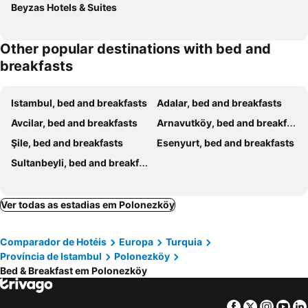
Beyzas Hotels & Suites
Other popular destinations with bed and
breakfasts
Istambul, bed and breakfasts
Adalar, bed and breakfasts
Avcilar, bed and breakfasts
Arnavutköy, bed and breakfasts
Şile, bed and breakfasts
Esenyurt, bed and breakfasts
Sultanbeyli, bed and breakfasts
Ver todas as estadias em Polonezköy
Comparador de Hotéis
Europa
Turquia
Província de Istambul
Polonezköy
Bed & Breakfast em Polonezköy
Facebook
Twitter
Insta
Yo