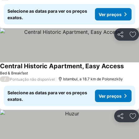
Selecione as datas para ver os preços
Ver preços
exatos.
Partilhar
Ad
Central Historic Apartment, Easy Access
Bed & Breakfast
/
Istambul, a 18.7 km de Polonezköy
Pontuação não disponível
Selecione as datas para ver os preços
Ver preços
exatos.
Partilhar
Ad