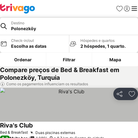
Favoritos
Iniciar
Me
Destino
Polonezköy
Check-in/out
Hóspedes e quartos
Escolha as datas
2 hóspedes, 1 quarto.
Ordenar
Filtrar
Mapa
Compare preços de Bed & Breakfast em
Polonezköy, Turquia
Como os pagamentos influenciam os resultados
Partilhar
Ad
Riva's Club
Bed & Breakfast
Duas piscinas externas