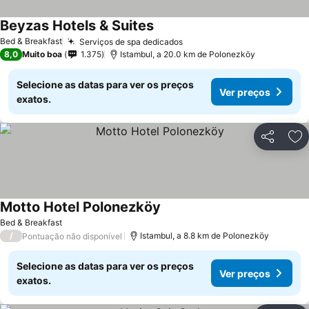
Beyzas Hotels & Suites
Bed & Breakfast
Serviços de spa dedicados
8,0
Muito boa
1.375
Istambul, a 20.0 km de Polonezköy
Selecione as datas para ver os preços
Ver preços
exatos.
Partilhar
Ad
Motto Hotel Polonezköy
Bed & Breakfast
/
Istambul, a 8.8 km de Polonezköy
Pontuação não disponível
Selecione as datas para ver os preços
Ver preços
exatos.