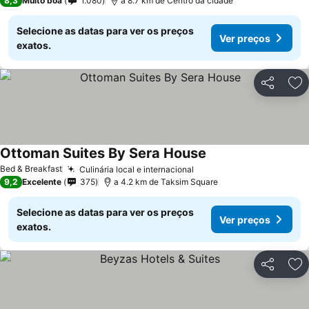
8,3
Muito boa
1.080
a 8.7 km de Centro da cidade
Selecione as datas para ver os preços
Ver preços
exatos.
Partilhar
Ad
Ottoman Suites By Sera House
Bed & Breakfast
Culinária local e internacional
9,2
Excelente
375
a 4.2 km de Taksim Square
Selecione as datas para ver os preços
Ver preços
exatos.
Partilhar
Ad