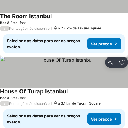
The Room Istanbul
Bed & Breakfast
/
a 2.4 km de Taksim Square
Pontuação não disponível
Selecione as datas para ver os preços
Ver preços
exatos.
Partilhar
Ad
House Of Turap Istanbul
Bed & Breakfast
/
a 3.1 km de Taksim Square
Pontuação não disponível
Selecione as datas para ver os preços
Ver preços
exatos.