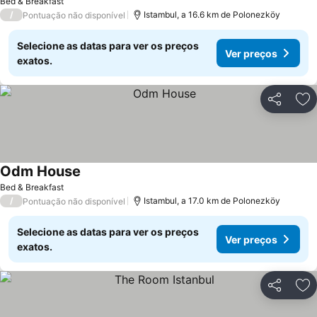
Bed & Breakfast
/
Istambul, a 16.6 km de Polonezköy
Pontuação não disponível
Selecione as datas para ver os preços
Ver preços
exatos.
Partilhar
Ad
Odm House
Bed & Breakfast
/
Istambul, a 17.0 km de Polonezköy
Pontuação não disponível
Selecione as datas para ver os preços
Ver preços
exatos.
Partilhar
Ad