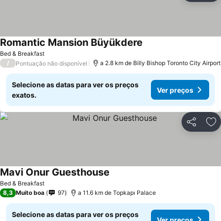
Romantic Mansion Büyükdere
Bed & Breakfast
/
a 2.8 km de Billy Bishop Toronto City Airport
Pontuação não disponível
Selecione as datas para ver os preços
Ver preços
exatos.
Partilhar
Ad
Mavi Onur Guesthouse
Bed & Breakfast
8,3
Muito boa
97
a 11.6 km de Topkapı Palace
Selecione as datas para ver os preços
Ver preços