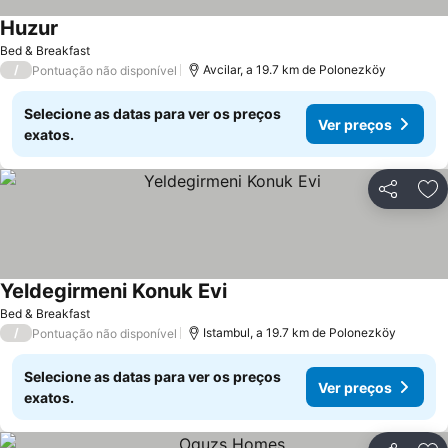
Huzur
Bed & Breakfast
/
Avcilar, a 19.7 km de Polonezköy
Pontuação não disponível
Selecione as datas para ver os preços
Ver preços
exatos.
Partilhar
Ad
Yeldegirmeni Konuk Evi
Bed & Breakfast
/
Istambul, a 19.7 km de Polonezköy
Pontuação não disponível
Selecione as datas para ver os preços
Ver preços
exatos.