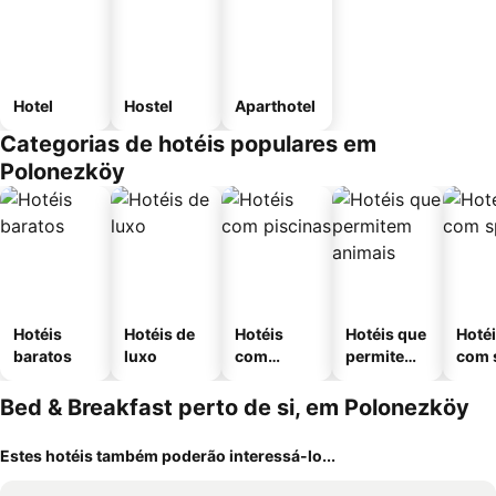
Hotel
Hostel
Aparthotel
Categorias de hotéis populares em
Polonezköy
Hotéis
Hotéis de
Hotéis
Hotéis que
Hoté
baratos
luxo
com
permitem
com 
piscinas
animais
Bed & Breakfast perto de si, em Polonezköy
Estes hotéis também poderão interessá-lo...