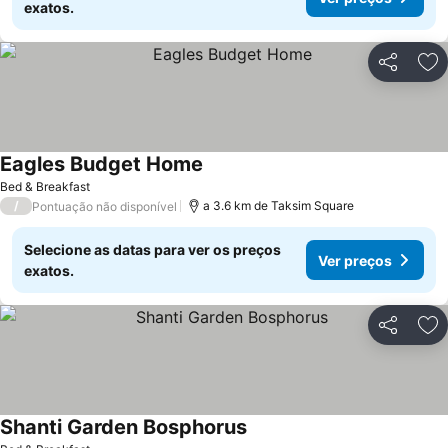
exatos.
Partilhar
Ad
Eagles Budget Home
Bed & Breakfast
/
a 3.6 km de Taksim Square
Pontuação não disponível
Selecione as datas para ver os preços
Ver preços
exatos.
Partilhar
Ad
Shanti Garden Bosphorus