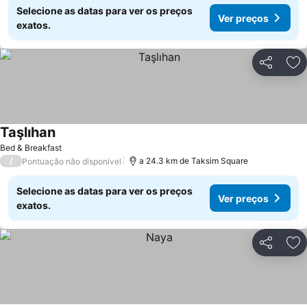
Selecione as datas para ver os preços
Ver preços
exatos.
Partilhar
Ad
Taşlıhan
Bed & Breakfast
/
a 24.3 km de Taksim Square
Pontuação não disponível
Selecione as datas para ver os preços
Ver preços
exatos.
Partilhar
Ad