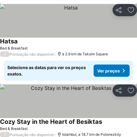
Partilhar
Ad
Hatsa
Bed & Breakfast
/
a 2.9 km de Taksim Square
Pontuação não disponível
Selecione as datas para ver os preços
Ver preços
exatos.
Partilhar
Ad
Cozy Stay in the Heart of Besiktas
Bed & Breakfast
/
Istambul, a 18.7 km de Polonezköy
Pontuação não disponível