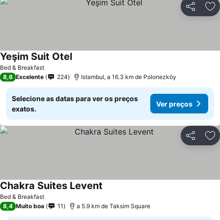
Partilhar
Ad
Yeşim Suit Otel
Bed & Breakfast
8,6
Excelente
224
Istambul, a 16.3 km de Polonezköy
Selecione as datas para ver os preços
Ver preços
exatos.
Partilhar
Ad
Chakra Suites Levent
Bed & Breakfast
8,4
Muito boa
11
a 5.9 km de Taksim Square