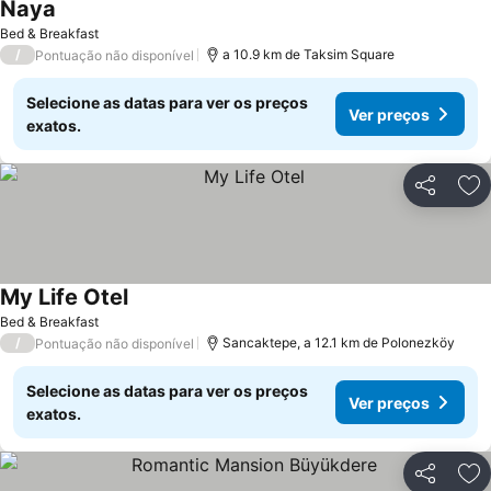
Naya
Bed & Breakfast
/
a 10.9 km de Taksim Square
Pontuação não disponível
Selecione as datas para ver os preços
Ver preços
exatos.
Partilhar
Ad
My Life Otel
Bed & Breakfast
/
Sancaktepe, a 12.1 km de Polonezköy
Pontuação não disponível
Selecione as datas para ver os preços
Ver preços
exatos.
Partilhar
Ad