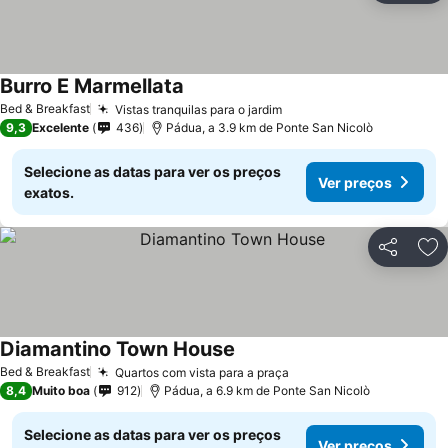
Burro E Marmellata
Bed & Breakfast
Vistas tranquilas para o jardim
9,3
Excelente
436
Pádua, a 3.9 km de Ponte San Nicolò
Selecione as datas para ver os preços
Ver preços
exatos.
Partilhar
Ad
Diamantino Town House
Bed & Breakfast
Quartos com vista para a praça
8,4
Muito boa
912
Pádua, a 6.9 km de Ponte San Nicolò
Selecione as datas para ver os preços
Ver preços