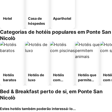
Hotel
Casa de
Aparthotel
hóspedes
Categorias de hotéis populares em Ponte San
Nicolò
Hotéis
Hotéis de
Hotéis
Hotéis que
Hoté
baratos
luxo
com
permitem
com 
piscinas
animais
Bed & Breakfast perto de si, em Ponte San
Nicolò
Estes hotéis também poderão interessá-lo...