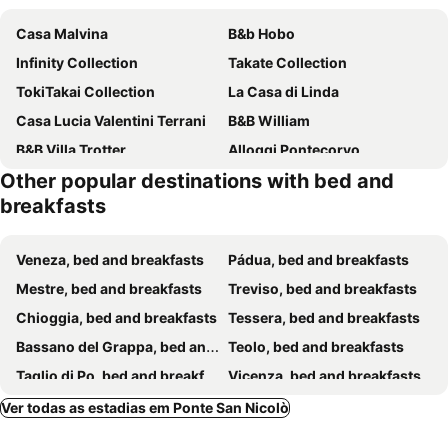
Casa Malvina
B&b Hobo
Infinity Collection
Takate Collection
TokiTakai Collection
La Casa di Linda
Casa Lucia Valentini Terrani
B&B William
B&B Villa Trotter
Alloggi Pontecorvo
Other popular destinations with bed and
Casa Al Carmine
UNITY Affitta Camere Padova RC12
breakfasts
fragilerooms
Dimora ANETT B&B HOUSE
B&B Il Centralino
B&B Villa Rosa
Veneza, bed and breakfasts
Pádua, bed and breakfasts
Farah’s house
Acqueria Residence
Mestre, bed and breakfasts
Treviso, bed and breakfasts
B&B Dora e Flavio
Al Casale - Guest House
Chioggia, bed and breakfasts
Tessera, bed and breakfasts
B&B MELLONI STREET
Villa Myosotis
Bassano del Grappa, bed and breakfasts
Teolo, bed and breakfasts
Taglio di Po, bed and breakfasts
Vicenza, bed and breakfasts
Rovigo, bed and breakfasts
Adria, bed and breakfasts
Ver todas as estadias em Ponte San Nicolò
Codevigo, bed and breakfasts
Murano, bed and breakfasts