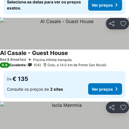
Selecione as datas para ver os preços
Ver preços
exatos.
Partilhar
Ad
Al Casale - Guest House
Bed & Breakfast
Piscina infinita tranquila
9,6
Excelente
104
Dolo, a 14.0 km de Ponte San Nicolò
€ 135
De
Consulte os preços de
2 sites
Ver preços
Partilhar
Ad