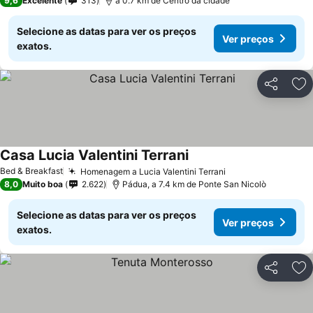
9,6
Excelente
313
a 0.7 km de Centro da cidade
Selecione as datas para ver os preços
Ver preços
exatos.
Partilhar
Ad
Casa Lucia Valentini Terrani
Bed & Breakfast
Homenagem a Lucia Valentini Terrani
8,0
Muito boa
2.622
Pádua, a 7.4 km de Ponte San Nicolò
Selecione as datas para ver os preços
Ver preços
exatos.
Partilhar
Ad