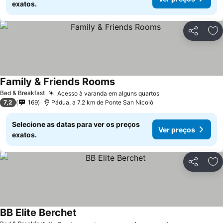
exatos.
Partilhar
Ad
Family & Friends Rooms
Bed & Breakfast
Acesso à varanda em alguns quartos
7,2
169
Pádua, a 7.2 km de Ponte San Nicolò
Selecione as datas para ver os preços
Ver preços
exatos.
Partilhar
Ad
BB Elite Berchet