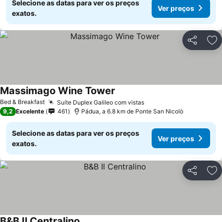
Selecione as datas para ver os preços
Ver preços
exatos.
Partilhar
Ad
Massimago Wine Tower
Bed & Breakfast
Suíte Duplex Galileo com vistas
9,2
Excelente
461
Pádua, a 6.8 km de Ponte San Nicolò
Selecione as datas para ver os preços
Ver preços
exatos.
Partilhar
Ad
B&B Il Centralino