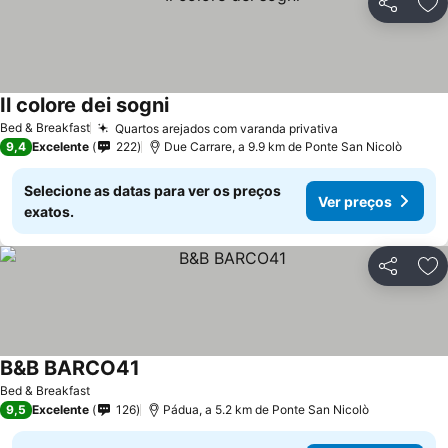
Partilhar
Ad
Il colore dei sogni
Bed & Breakfast
Quartos arejados com varanda privativa
9,4
Excelente
222
Due Carrare, a 9.9 km de Ponte San Nicolò
Selecione as datas para ver os preços
Ver preços
exatos.
Partilhar
Ad
B&B BARCO41
Bed & Breakfast
9,5
Excelente
126
Pádua, a 5.2 km de Ponte San Nicolò