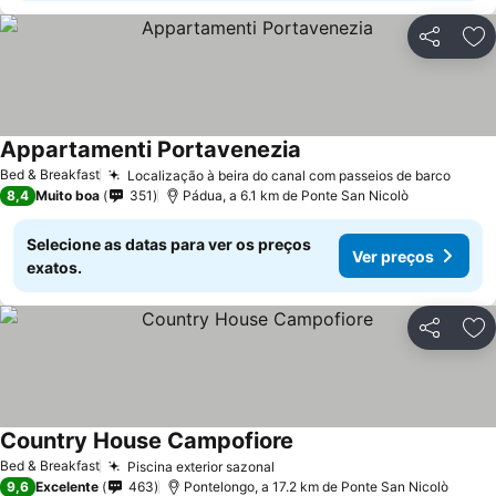
Partilhar
Ad
Appartamenti Portavenezia
Bed & Breakfast
Localização à beira do canal com passeios de barco
8,4
Muito boa
351
Pádua, a 6.1 km de Ponte San Nicolò
Selecione as datas para ver os preços
Ver preços
exatos.
Partilhar
Ad
Country House Campofiore
Bed & Breakfast
Piscina exterior sazonal
9,6
Excelente
463
Pontelongo, a 17.2 km de Ponte San Nicolò