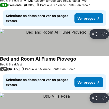
Bed & Breakfast
Quartos com terraço para relaxar ao ar livre
9,1
Excelente
385
Pádua, a 6.7 km de Ponte San Nicolò
Selecione as datas para ver os preços
Ver preços
exatos.
Partilhar
Ad
Bed and Room Al Fiume Piovego
Bed & Breakfast
7,2
172
Pádua, a 5.5 km de Ponte San Nicolò
Selecione as datas para ver os preços
Ver preços
exatos.
Partilhar
Ad