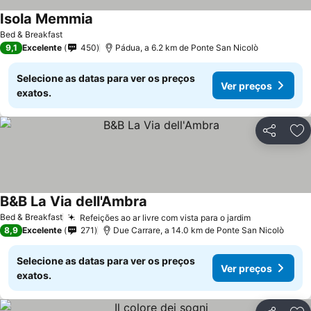
Isola Memmia
Bed & Breakfast
9,1
Excelente
450
Pádua, a 6.2 km de Ponte San Nicolò
Selecione as datas para ver os preços
Ver preços
exatos.
Partilhar
Ad
B&B La Via dell'Ambra
Bed & Breakfast
Refeições ao ar livre com vista para o jardim
8,9
Excelente
271
Due Carrare, a 14.0 km de Ponte San Nicolò
Selecione as datas para ver os preços
Ver preços
exatos.