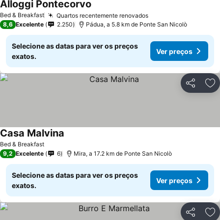
Alloggi Pontecorvo
Bed & Breakfast
Quartos recentemente renovados
8,6
Excelente
2.250
Pádua, a 5.8 km de Ponte San Nicolò
Selecione as datas para ver os preços
Ver preços
exatos.
Partilhar
Ad
Casa Malvina
Bed & Breakfast
9,2
Excelente
6
Mira, a 17.2 km de Ponte San Nicolò
Selecione as datas para ver os preços
Ver preços
exatos.
Partilhar
Ad