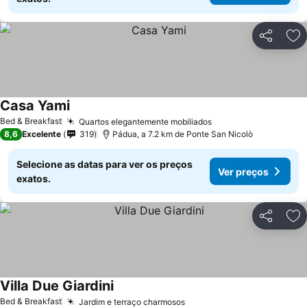
Partilhar
Ad
Casa Yami
Bed & Breakfast
Quartos elegantemente mobiliados
8,6
Excelente
319
Pádua, a 7.2 km de Ponte San Nicolò
Selecione as datas para ver os preços
Ver preços
exatos.
Partilhar
Ad
Villa Due Giardini
Bed & Breakfast
Jardim e terraço charmosos