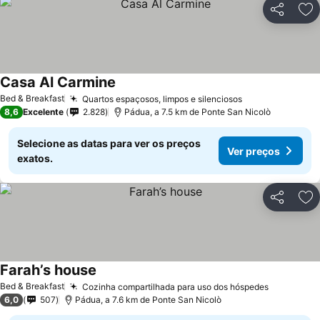
Partilhar
Ad
Casa Al Carmine
Bed & Breakfast
Quartos espaçosos, limpos e silenciosos
8,6
Excelente
2.828
Pádua, a 7.5 km de Ponte San Nicolò
Selecione as datas para ver os preços
Ver preços
exatos.
Partilhar
Ad
Farah’s house
Bed & Breakfast
Cozinha compartilhada para uso dos hóspedes
6,0
507
Pádua, a 7.6 km de Ponte San Nicolò