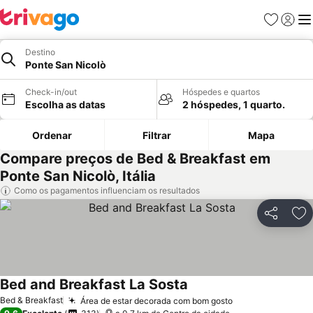
Favoritos
Iniciar
Me
Destino
Ponte San Nicolò
Check-in/out
Hóspedes e quartos
Escolha as datas
2 hóspedes, 1 quarto.
Ordenar
Filtrar
Mapa
Compare preços de Bed & Breakfast em
Ponte San Nicolò, Itália
Como os pagamentos influenciam os resultados
Partilhar
Ad
Bed and Breakfast La Sosta
Bed & Breakfast
Área de estar decorada com bom gosto