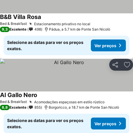
B&B Villa Rosa
Bed & Breakfast
Estacionamento privativo no local
9,3
Excelente
498
Pádua, a 5.7 km de Ponte San Nicolò
Selecione as datas para ver os preços
Ver preços
exatos.
Partilhar
Ad
Al Gallo Nero
Bed & Breakfast
Acomodações espaçosas em estilo rústico
8,8
Excelente
855
Borgoricco, a 18.7 km de Ponte San Nicolò
Selecione as datas para ver os preços
Ver preços
exatos.