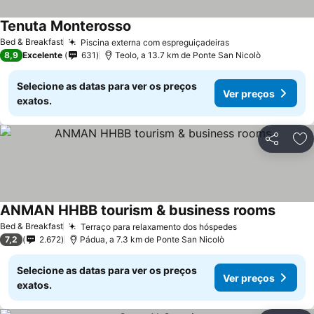
Tenuta Monterosso
Bed & Breakfast
Piscina externa com espreguiçadeiras
8,9
Excelente
631
Teolo, a 13.7 km de Ponte San Nicolò
Selecione as datas para ver os preços
Ver preços
exatos.
Partilhar
Ad
ANMAN HHBB tourism & business rooms
Bed & Breakfast
Terraço para relaxamento dos hóspedes
7,2
2.672
Pádua, a 7.3 km de Ponte San Nicolò
Selecione as datas para ver os preços
Ver preços
exatos.