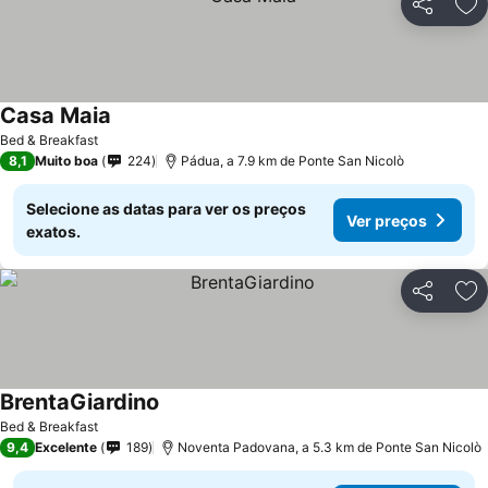
Partilhar
Ad
Casa Maia
Bed & Breakfast
8,1
Muito boa
224
Pádua, a 7.9 km de Ponte San Nicolò
Selecione as datas para ver os preços
Ver preços
exatos.
Partilhar
Ad
BrentaGiardino
Bed & Breakfast
9,4
Excelente
189
Noventa Padovana, a 5.3 km de Ponte San Nicolò