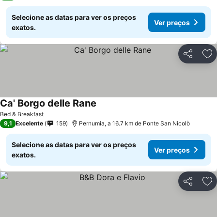
Selecione as datas para ver os preços
Ver preços
exatos.
Partilhar
Ad
Ca' Borgo delle Rane
Bed & Breakfast
9,1
Excelente
159
Pernumia, a 16.7 km de Ponte San Nicolò
Selecione as datas para ver os preços
Ver preços
exatos.
Partilhar
Ad