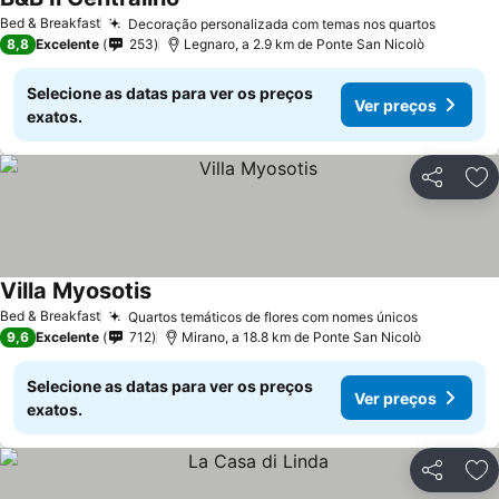
Bed & Breakfast
Decoração personalizada com temas nos quartos
8,8
Excelente
253
Legnaro, a 2.9 km de Ponte San Nicolò
Selecione as datas para ver os preços
Ver preços
exatos.
Partilhar
Ad
Villa Myosotis
Bed & Breakfast
Quartos temáticos de flores com nomes únicos
9,6
Excelente
712
Mirano, a 18.8 km de Ponte San Nicolò
Selecione as datas para ver os preços
Ver preços
exatos.
Partilhar
Ad