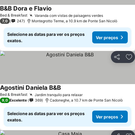
B&B Dora e Flavio
Bed & Breakfast
Varanda com vistas de paisagens verdes
7,0
247
Montegrotto Terme, a 10.9 km de Ponte San Nicolò
Selecione as datas para ver os preços
Ver preços
exatos.
Partilhar
Ad
Agostini Daniela B&B
Bed & Breakfast
Jardim tranquilo para relaxar
9,0
Excelente
369
Cadoneghe, a 10.7 km de Ponte San Nicolò
Selecione as datas para ver os preços
Ver preços
exatos.