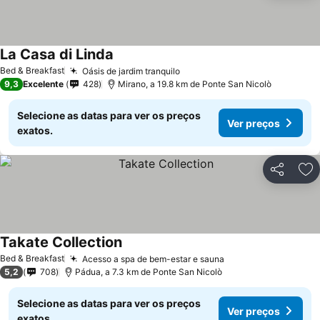
La Casa di Linda
Bed & Breakfast
Oásis de jardim tranquilo
9,3
Excelente
428
Mirano, a 19.8 km de Ponte San Nicolò
Selecione as datas para ver os preços
Ver preços
exatos.
Partilhar
Ad
Takate Collection
Bed & Breakfast
Acesso a spa de bem-estar e sauna
5,2
708
Pádua, a 7.3 km de Ponte San Nicolò
Selecione as datas para ver os preços
Ver preços
exatos.