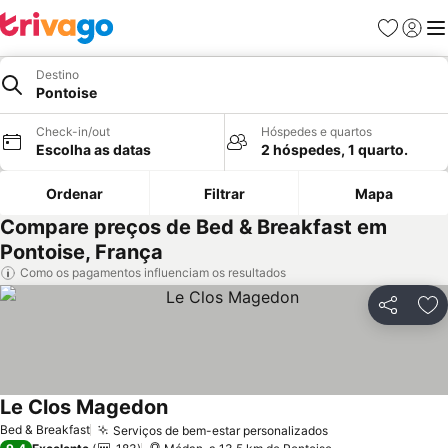
Favoritos
Iniciar
Me
Destino
Pontoise
Check-in/out
Hóspedes e quartos
Escolha as datas
2 hóspedes, 1 quarto.
Ordenar
Filtrar
Mapa
Compare preços de Bed & Breakfast em
Pontoise, França
Como os pagamentos influenciam os resultados
Partilhar
Ad
Le Clos Magedon
Bed & Breakfast
Serviços de bem-estar personalizados