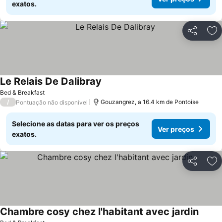
exatos.
Partilhar
Ad
Le Relais De Dalibray
Bed & Breakfast
/
Gouzangrez, a 16.4 km de Pontoise
Pontuação não disponível
Selecione as datas para ver os preços
Ver preços
exatos.
Partilhar
Ad
Chambre cosy chez l'habitant avec jardin