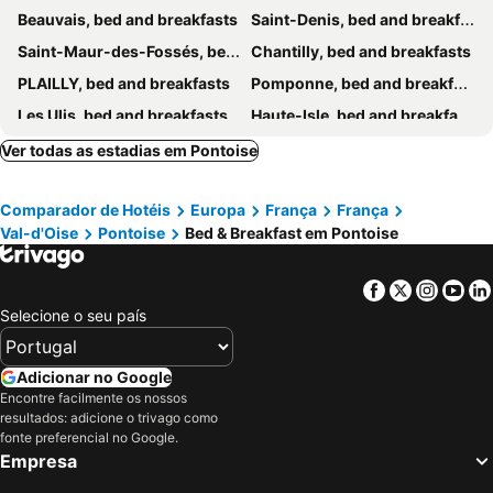
Beauvais, bed and breakfasts
Saint-Denis, bed and breakfasts
Saint-Maur-des-Fossés, bed and breakfasts
Chantilly, bed and breakfasts
PLAILLY, bed and breakfasts
Pomponne, bed and breakfasts
Les Ulis, bed and breakfasts
Haute-Isle, bed and breakfasts
Montherlant, bed and breakfasts
Fontenay-sous-Bois, bed and breakfasts
Ver todas as estadias em Pontoise
Mézières-en-Vexin, bed and breakfasts
Saint-Mesmes, bed and breakfasts
Comparador de Hotéis
Europa
França
França
Vanves, bed and breakfasts
Maisons-Alfort, bed and breakfasts
Val-d'Oise
Pontoise
Bed & Breakfast em Pontoise
Livry-Gargan, bed and breakfasts
Issy-les-Moulineaux, bed and breakfasts
Magny les Hameaux, bed and breakfasts
Argenteuil, bed and breakfasts
Facebook
Twitter
Insta
Yo
Aulnay-sous-Bois, bed and breakfasts
Longjumeau, bed and breakfasts
Selecione o seu país
Saint-Crépin-Ibouvillers, bed and breakfasts
Orry-la-Ville, bed and breakfasts
Épinay-sur-Seine, bed and breakfasts
Chaumont-en-Vexin, bed and breakfasts
Adicionar no Google
Encontre facilmente os nossos
Champigny-sur-Marne, bed and breakfasts
Tillé, bed and breakfasts
resultados: adicione o trivago como
Perdreauville, bed and breakfasts
Vernon, bed and breakfasts
fonte preferencial no Google.
Empresa
Le Déluge, bed and breakfasts
Vienne-en-Arthies, bed and breakfasts