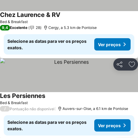
Chez Laurence & RV
Bed & Breakfast
9,4
Excelente
28
Cergy, a 5.3 km de Pontoise
Selecione as datas para ver os preços
Ver preços
exatos.
Partilhar
Ad
Les Persiennes
Bed & Breakfast
/
Auvers-sur-Oise, a 6.1 km de Pontoise
Pontuação não disponível
Selecione as datas para ver os preços
Ver preços
exatos.