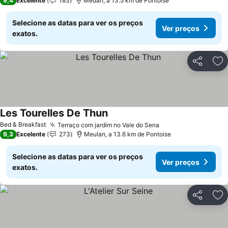
9,4
Excelente
183
Médan, a 13.5 km de Pontoise
Selecione as datas para ver os preços
Ver preços
exatos.
Partilhar
Ad
Les Tourelles De Thun
Bed & Breakfast
Terraço com jardim no Vale do Sena
9,3
Excelente
273
Meulan, a 13.6 km de Pontoise
Selecione as datas para ver os preços
Ver preços
exatos.
Partilhar
Ad