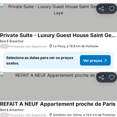
Partilhar
Ad
Private Suite - Luxury Guest House Saint Germain En Laye
Bed & Breakfast
/
Le Pecq, a 18.8 km de Pontoise
Pontuação não disponível
Selecione as datas para ver os preços
Ver preços
exatos.
Partilhar
Ad
REFAIT A NEUF Appartement proche de Paris
Bed & Breakfast
/
Asnières-sur-Seine, a 19.0 km de Pontoise
Pontuação não disponível