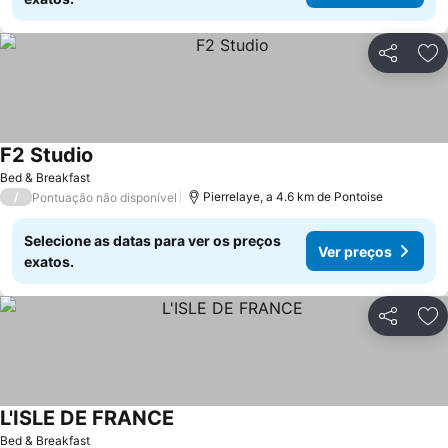
Partilhar
Ad
F2 Studio
Bed & Breakfast
/
Pierrelaye, a 4.6 km de Pontoise
Pontuação não disponível
Selecione as datas para ver os preços
Ver preços
exatos.
Partilhar
Ad
L'ISLE DE FRANCE
Bed & Breakfast