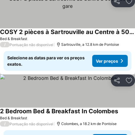
Partilhar
Ad
COSY 2 pièces à Sartrouville au Centre à 500m de la gare
Bed & Breakfast
/
Sartrouville, a 12.8 km de Pontoise
Pontuação não disponível
Selecione as datas para ver os preços
Ver preços
exatos.
Partilhar
Ad
2 Bedroom Bed & Breakfast In Colombes
Bed & Breakfast
/
Colombes, a 18.2 km de Pontoise
Pontuação não disponível