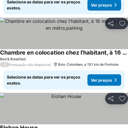
Selecione as datas para ver os preços
Ver preços
exatos.
Partilhar
Ad
Chambre en colocation chez l'habitant, à 16 min de paris en métro,parking
Bed & Breakfast
/
Bois-Colombes, a 19.1 km de Pontoise
Pontuação não disponível
Selecione as datas para ver os preços
Ver preços
exatos.
Partilhar
Ad
Elohan House