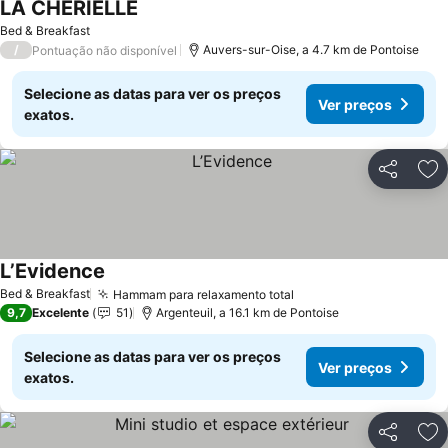
LA CHERIELLE
Bed & Breakfast
/
Auvers-sur-Oise, a 4.7 km de Pontoise
Pontuação não disponível
Selecione as datas para ver os preços
Ver preços
exatos.
Partilhar
Ad
L’Evidence
Bed & Breakfast
Hammam para relaxamento total
9,7
Excelente
51
Argenteuil, a 16.1 km de Pontoise
Selecione as datas para ver os preços
Ver preços
exatos.
Partilhar
Ad