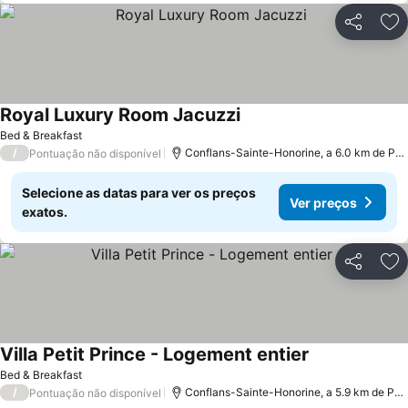
Partilhar
Ad
Royal Luxury Room Jacuzzi
Bed & Breakfast
/
Conflans-Sainte-Honorine, a 6.0 km de Pontoise
Pontuação não disponível
Selecione as datas para ver os preços
Ver preços
exatos.
Partilhar
Ad
Villa Petit Prince - Logement entier
Bed & Breakfast
/
Conflans-Sainte-Honorine, a 5.9 km de Pontoise
Pontuação não disponível