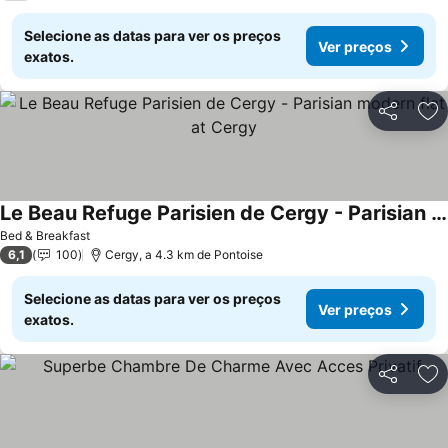
Selecione as datas para ver os preços
Ver preços
exatos.
Partilhar
Ad
Le Beau Refuge Parisien de Cergy - Parisian modern flat at Cergy
Bed & Breakfast
6,1
100
Cergy, a 4.3 km de Pontoise
Selecione as datas para ver os preços
Ver preços
exatos.
Partilhar
Ad