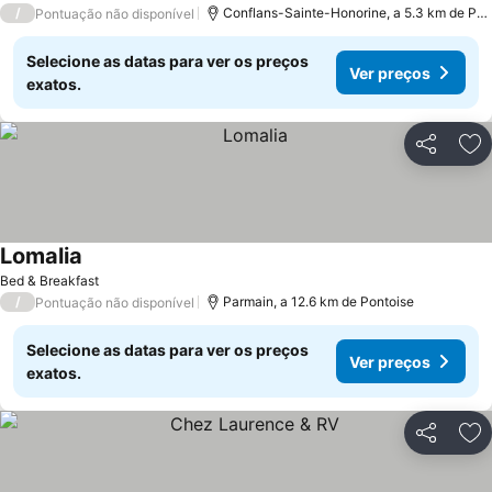
/
Conflans-Sainte-Honorine, a 5.3 km de Pontoise
Pontuação não disponível
Selecione as datas para ver os preços
Ver preços
exatos.
Partilhar
Ad
Lomalia
Bed & Breakfast
/
Parmain, a 12.6 km de Pontoise
Pontuação não disponível
Selecione as datas para ver os preços
Ver preços
exatos.
Partilhar
Ad