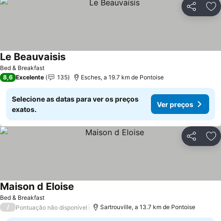
Partilhar
Ad
Le Beauvaisis
Bed & Breakfast
8,6
Excelente
135
Esches, a 19.7 km de Pontoise
Selecione as datas para ver os preços
Ver preços
exatos.
Partilhar
Ad
Maison d Eloise
Bed & Breakfast
/
Sartrouville, a 13.7 km de Pontoise
Pontuação não disponível