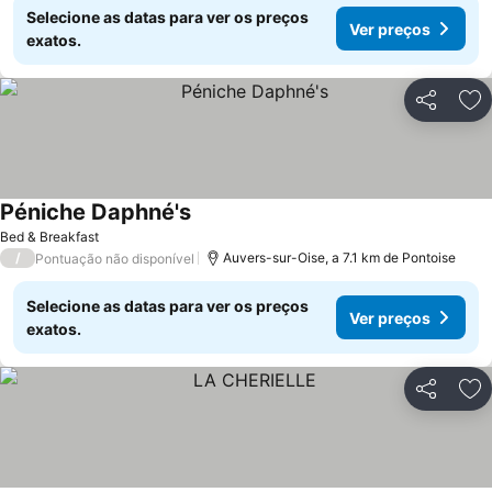
Selecione as datas para ver os preços
Ver preços
exatos.
Partilhar
Ad
Péniche Daphné's
Bed & Breakfast
/
Auvers-sur-Oise, a 7.1 km de Pontoise
Pontuação não disponível
Selecione as datas para ver os preços
Ver preços
exatos.
Partilhar
Ad