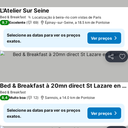
L'Atelier Sur Seine
Bed & Breakfast
Localização à beira-rio com vistas de Paris
9,7
Excelente
69
Épinay-sur-Seine, a 18.5 km de Pontoise
Selecione as datas para ver os preços
Ver preços
exatos.
Partilhar
Ad
Bed & Breakfast à 20mn direct St Lazare en Train
Bed & Breakfast
8,4
Muito boa
12
Sannois, a 14.0 km de Pontoise
Selecione as datas para ver os preços
Ver preços
exatos.