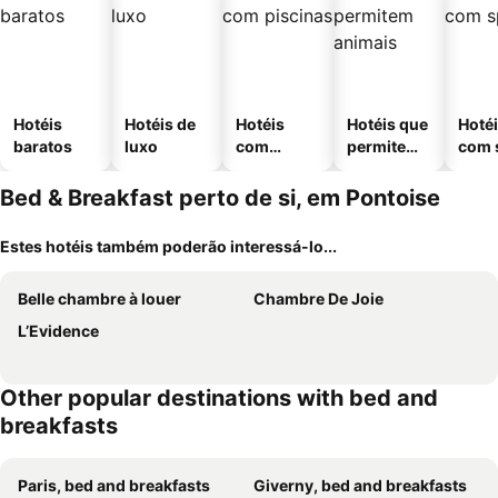
Hotéis
Hotéis de
Hotéis
Hotéis que
Hoté
baratos
luxo
com
permitem
com 
piscinas
animais
Bed & Breakfast perto de si, em Pontoise
Estes hotéis também poderão interessá-lo...
Belle chambre à louer
Chambre De Joie
L’Evidence
Other popular destinations with bed and
breakfasts
Paris, bed and breakfasts
Giverny, bed and breakfasts