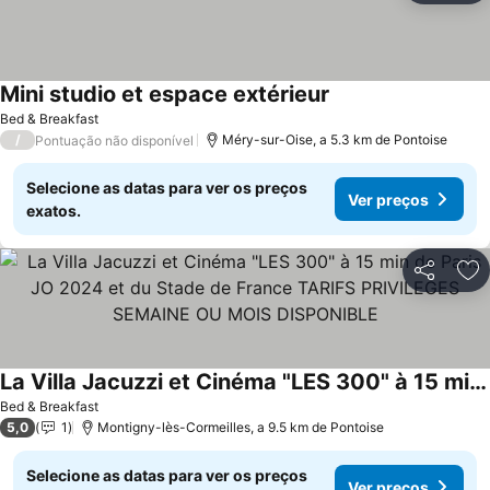
Mini studio et espace extérieur
Bed & Breakfast
/
Méry-sur-Oise, a 5.3 km de Pontoise
Pontuação não disponível
Selecione as datas para ver os preços
Ver preços
exatos.
Partilhar
Ad
La Villa Jacuzzi et Cinéma "LES 300" à 15 min de Paris JO 2024 et du Stade de France TARIFS PRIVILEGES SEMAINE OU MOIS DISPONIBLE
Bed & Breakfast
5,0
1
Montigny-lès-Cormeilles, a 9.5 km de Pontoise
Selecione as datas para ver os preços
Ver preços