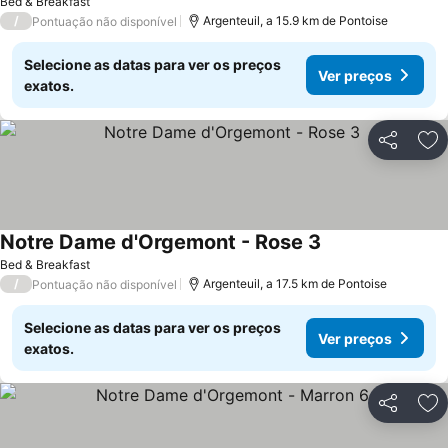
Bed & Breakfast
/
Argenteuil, a 15.9 km de Pontoise
Pontuação não disponível
Selecione as datas para ver os preços
Ver preços
exatos.
Partilhar
Ad
Notre Dame d'Orgemont - Rose 3
Bed & Breakfast
/
Argenteuil, a 17.5 km de Pontoise
Pontuação não disponível
Selecione as datas para ver os preços
Ver preços
exatos.
Partilhar
Ad