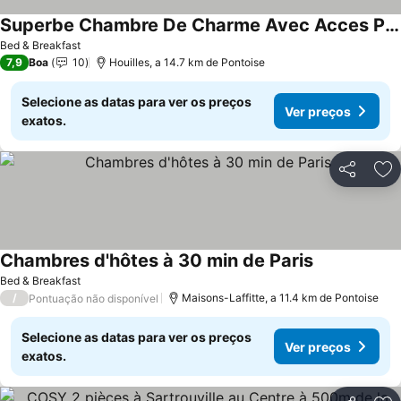
Superbe Chambre De Charme Avec Acces Privatif
Bed & Breakfast
7,9
Boa
10
Houilles, a 14.7 km de Pontoise
Selecione as datas para ver os preços
Ver preços
exatos.
Partilhar
Ad
Chambres d'hôtes à 30 min de Paris
Bed & Breakfast
/
Maisons-Laffitte, a 11.4 km de Pontoise
Pontuação não disponível
Selecione as datas para ver os preços
Ver preços
exatos.