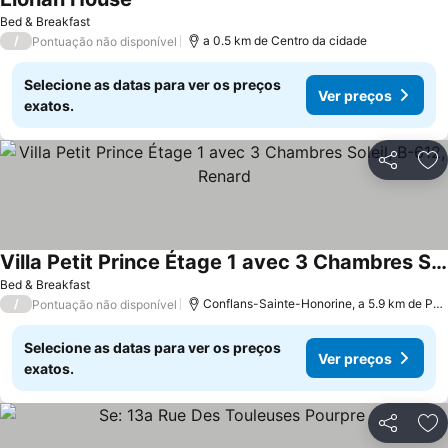
Bed & Breakfast
/
a 0.5 km de Centro da cidade
Pontuação não disponível
Selecione as datas para ver os preços
Ver preços
exatos.
Partilhar
Ad
Villa Petit Prince Étage 1 avec 3 Chambres Soleil, B-612, Renard
Bed & Breakfast
/
Conflans-Sainte-Honorine, a 5.9 km de Pontoise
Pontuação não disponível
Selecione as datas para ver os preços
Ver preços
exatos.
Partilhar
Ad