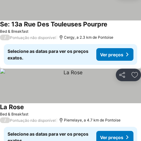
Se: 13a Rue Des Touleuses Pourpre
Bed & Breakfast
/
Cergy, a 2.3 km de Pontoise
Pontuação não disponível
Selecione as datas para ver os preços
Ver preços
exatos.
Partilhar
Ad
La Rose
Bed & Breakfast
/
Pierrelaye, a 4.7 km de Pontoise
Pontuação não disponível
Selecione as datas para ver os preços
Ver preços
exatos.