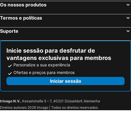
Neauphle-le-Château, bed and breakfasts
Trie-Château, bed and breakfasts
Os nossos produtos
Thieux, bed and breakfasts
Gasny, bed and breakfasts
Termos e políticas
Pantin, bed and breakfasts
Massy, bed and breakfasts
Auvers-sur-Oise, bed and breakfasts
Meulan, bed and breakfasts
Suporte
Malakoff, bed and breakfasts
Rambouillet, bed and breakfasts
Gouvieux, bed and breakfasts
Drancy, bed and breakfasts
Inicie sessão para desfrutar de
vantagens exclusivas para membros
Personalize a sua experiência
Ofertas e preços para membros
Iniciar sessão
trivago N.V.
, Kesselstraße 5 – 7, 40221 Düsseldorf, Alemanha
Direitos autorais 2026 trivago | Todos os direitos reservados.