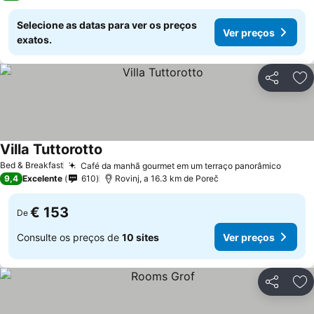
Selecione as datas para ver os preços
Ver preços
exatos.
Partilhar
Ad
Villa Tuttorotto
Bed & Breakfast
Café da manhã gourmet em um terraço panorâmico
9,4
Excelente
610
Rovinj, a 16.3 km de Poreč
€ 153
De
Consulte os preços de
10 sites
Ver preços
Partilhar
Ad