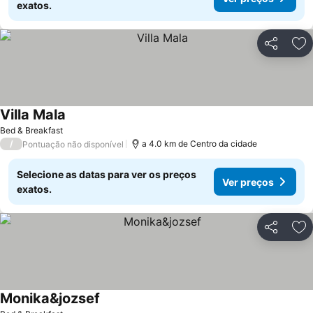
exatos.
Partilhar
Ad
Villa Mala
Bed & Breakfast
/
a 4.0 km de Centro da cidade
Pontuação não disponível
Selecione as datas para ver os preços
Ver preços
exatos.
Partilhar
Ad
Monika&jozsef