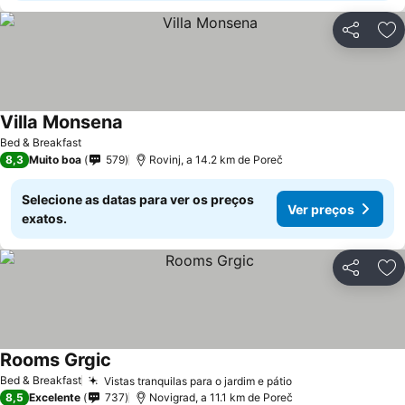
Partilhar
Ad
Villa Monsena
Bed & Breakfast
8,3
Muito boa
579
Rovinj, a 14.2 km de Poreč
Selecione as datas para ver os preços
Ver preços
exatos.
Partilhar
Ad
Rooms Grgic
Bed & Breakfast
Vistas tranquilas para o jardim e pátio
8,5
Excelente
737
Novigrad, a 11.1 km de Poreč