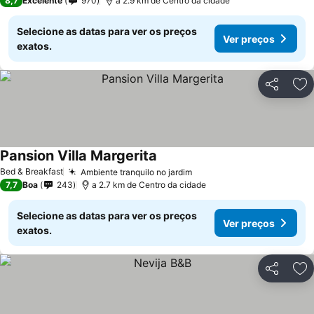
8,7
Excelente
970
a 2.9 km de Centro da cidade
Selecione as datas para ver os preços
Ver preços
exatos.
Partilhar
Ad
Pansion Villa Margerita
Bed & Breakfast
Ambiente tranquilo no jardim
7,7
Boa
243
a 2.7 km de Centro da cidade
Selecione as datas para ver os preços
Ver preços
exatos.
Partilhar
Ad