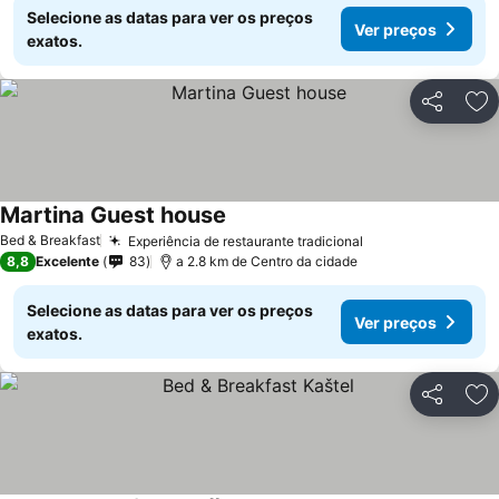
Selecione as datas para ver os preços
Ver preços
exatos.
Partilhar
Ad
Martina Guest house
Bed & Breakfast
Experiência de restaurante tradicional
8,8
Excelente
83
a 2.8 km de Centro da cidade
Selecione as datas para ver os preços
Ver preços
exatos.
Partilhar
Ad