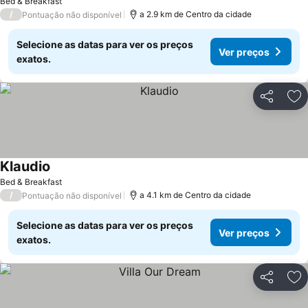
Bed & Breakfast
/
a 2.9 km de Centro da cidade
Pontuação não disponível
Selecione as datas para ver os preços
Ver preços
exatos.
Partilhar
Ad
Klaudio
Bed & Breakfast
/
a 4.1 km de Centro da cidade
Pontuação não disponível
Selecione as datas para ver os preços
Ver preços
exatos.
Partilhar
Ad