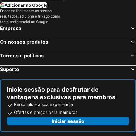
Bertoki, bed and breakfasts
Oprtalj, bed and breakfasts
Adicionar no Google
Karigador, bed and breakfasts
Jagodje, bed and breakfasts
Encontre facilmente os nossos
resultados: adicione o trivago como
Bale, bed and breakfasts
Brtonigla, bed and breakfasts
fonte preferencial no Google.
Lucija, bed and breakfasts
Rabac, bed and breakfasts
Empresa
Višnjan, bed and breakfasts
Buzet, bed and breakfasts
Os nossos produtos
Pavićini, bed and breakfasts
Gračišće, bed and breakfasts
Kaštelir-Labinci, bed and breakfasts
Sveta Nedelja, bed and breakfasts
Termos e políticas
Suporte
Inicie sessão para desfrutar de
vantagens exclusivas para membros
Personalize a sua experiência
Ofertas e preços para membros
Iniciar sessão