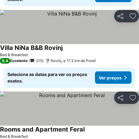
Partilhar
Ad
Villa NiNa B&B Rovinj
Bed & Breakfast
9,4
Excelente
215
Rovinj, a 17.3 km de Poreč
Selecione as datas para ver os preços
Ver preços
exatos.
Partilhar
Ad
Rooms and Apartment Feral
Bed & Breakfast