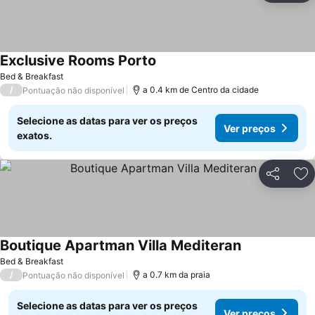
Exclusive Rooms Porto
Bed & Breakfast
/
a 0.4 km de Centro da cidade
Pontuação não disponível
Selecione as datas para ver os preços
Ver preços
exatos.
Partilhar
Ad
Boutique Apartman Villa Mediteran
Bed & Breakfast
/
a 0.7 km da praia
Pontuação não disponível
Selecione as datas para ver os preços
Ver preços