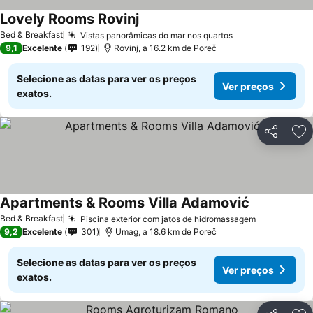
Lovely Rooms Rovinj
Bed & Breakfast
Vistas panorâmicas do mar nos quartos
9,1
Excelente
192
Rovinj, a 16.2 km de Poreč
Selecione as datas para ver os preços
Ver preços
exatos.
Partilhar
Ad
Apartments & Rooms Villa Adamović
Bed & Breakfast
Piscina exterior com jatos de hidromassagem
9,2
Excelente
301
Umag, a 18.6 km de Poreč
Selecione as datas para ver os preços
Ver preços
exatos.