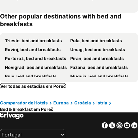
Other popular destinations with bed and
breakfasts
Trieste, bed and breakfasts
Pula, bed and breakfasts
Rovinj, bed and breakfasts
Umag, bed and breakfasts
Portorož, bed and breakfasts
Piran, bed and breakfasts
Novigrad, bed and breakfasts
Fažana, bed and breakfasts
Buje, bed and breakfasts
Muggia, bed and breakfasts
Funtana, bed and breakfasts
Tar-Vabriga, bed and breakfasts
Ver todas as estadias em Poreč
Labin, bed and breakfasts
Izola, bed and breakfasts
Comparador de Hotéis
Europa
Croácia
Istria
San Dorligo della Valle, bed and breakfasts
Grožnjan, bed and breakfasts
Bed & Breakfast em Poreč
Motovun, bed and breakfasts
Vodnjan, bed and breakfasts
Sečovlje, bed and breakfasts
Vrsar, bed and breakfasts
Facebook
Twitter
Insta
Yo
Cerovlje, bed and breakfasts
Zambratija, bed and breakfasts