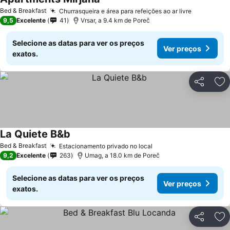
Bed & Breakfast
Churrasqueira e área para refeições ao ar livre
9,5
Excelente
41
Vrsar, a 9.4 km de Poreč
Selecione as datas para ver os preços
Ver preços
exatos.
Partilhar
Ad
La Quiete B&b
Bed & Breakfast
Estacionamento privado no local
9,2
Excelente
263
Umag, a 18.0 km de Poreč
Selecione as datas para ver os preços
Ver preços
exatos.
Partilhar
Ad