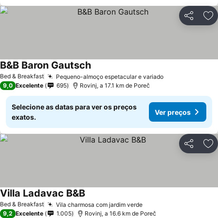
Partilhar
Ad
B&B Baron Gautsch
Bed & Breakfast
Pequeno-almoço espetacular e variado
9,0
Excelente
695
Rovinj, a 17.1 km de Poreč
Selecione as datas para ver os preços
Ver preços
exatos.
Partilhar
Ad
Villa Ladavac B&B
Bed & Breakfast
Vila charmosa com jardim verde
9,2
Excelente
1.005
Rovinj, a 16.6 km de Poreč