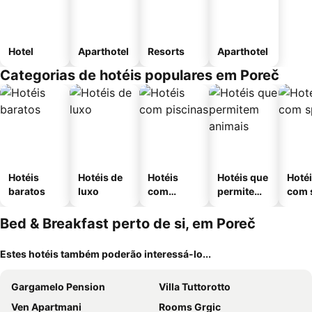
Hotel
Aparthotel
Resorts
Aparthotel
Categorias de hotéis populares em Poreč
Hotéis
Hotéis de
Hotéis
Hotéis que
Hoté
baratos
luxo
com
permitem
com 
piscinas
animais
Bed & Breakfast perto de si, em Poreč
Estes hotéis também poderão interessá-lo...
Gargamelo Pension
Villa Tuttorotto
Ven Apartmani
Rooms Grgic