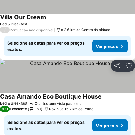
Villa Our Dream
Bed & Breakfast
/
a 2.6 km de Centro da cidade
Pontuação não disponível
Selecione as datas para ver os preços
Ver preços
exatos.
Partilhar
Ad
Casa Amando Eco Boutique House
Bed & Breakfast
Quartos com vista para o mar
9,9
Excelente
159
Rovinj, a 16.2 km de Poreč
Selecione as datas para ver os preços
Ver preços
exatos.