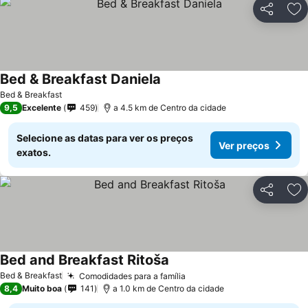
Partilhar
Ad
Bed & Breakfast Daniela
Bed & Breakfast
9,5
Excelente
459
a 4.5 km de Centro da cidade
Selecione as datas para ver os preços
Ver preços
exatos.
Partilhar
Ad
Bed and Breakfast Ritoša
Bed & Breakfast
Comodidades para a família
8,4
Muito boa
141
a 1.0 km de Centro da cidade