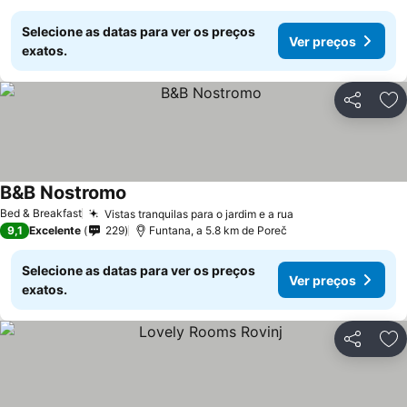
Selecione as datas para ver os preços
Ver preços
exatos.
Partilhar
Ad
B&B Nostromo
Bed & Breakfast
Vistas tranquilas para o jardim e a rua
9,1
Excelente
229
Funtana, a 5.8 km de Poreč
Selecione as datas para ver os preços
Ver preços
exatos.
Partilhar
Ad