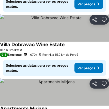
Selecione as datas para ver os preços
Ver preços
exatos.
Partilhar
Ad
Villa Dobravac Wine Estate
Bed & Breakfast
9,5
Excelente
1.070
Rovinj, a 15.9 km de Poreč
Selecione as datas para ver os preços
Ver preços
exatos.
Partilhar
Ad
Apartments Mirjana