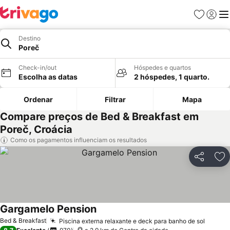
Favoritos
Iniciar
Me
Destino
Poreč
Check-in/out
Hóspedes e quartos
Escolha as datas
2 hóspedes, 1 quarto.
Ordenar
Filtrar
Mapa
Compare preços de Bed & Breakfast em
Poreč, Croácia
Como os pagamentos influenciam os resultados
Partilhar
Ad
Gargamelo Pension
Bed & Breakfast
Piscina externa relaxante e deck para banho de sol