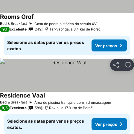
Rooms Grof
Bed & Breakfast
Casa de pedra histórica do século XVIII
9,1
Excelente
249
Tar-Vabriga, a 8.4 km de Poreč
Selecione as datas para ver os preços
Ver preços
exatos.
Partilhar
Ad
Residence Vaal
Bed & Breakfast
Área de piscina tranquila com hidromassagem
9,5
Excelente
589
Rovinj, a 17.9 km de Poreč
Selecione as datas para ver os preços
Ver preços
exatos.