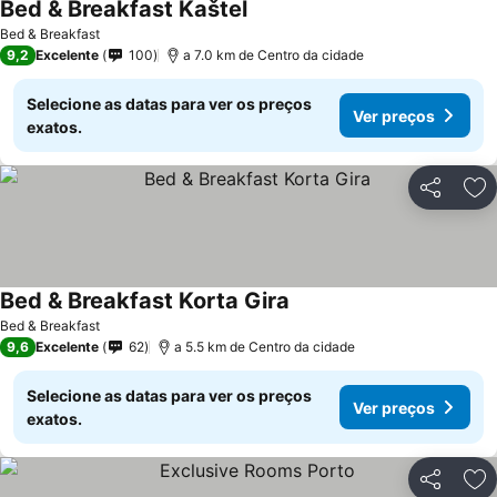
Bed & Breakfast Kaštel
Bed & Breakfast
9,2
Excelente
100
a 7.0 km de Centro da cidade
Selecione as datas para ver os preços
Ver preços
exatos.
Partilhar
Ad
Bed & Breakfast Korta Gira
Bed & Breakfast
9,6
Excelente
62
a 5.5 km de Centro da cidade
Selecione as datas para ver os preços
Ver preços
exatos.
Partilhar
Ad