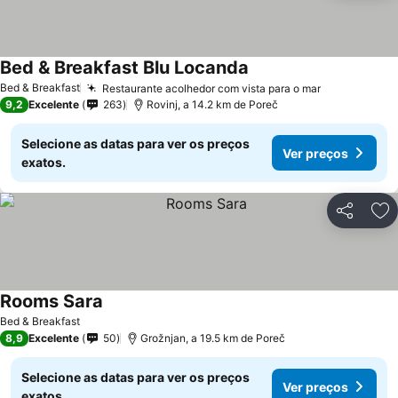
Bed & Breakfast Blu Locanda
Bed & Breakfast
Restaurante acolhedor com vista para o mar
9,2
Excelente
263
Rovinj, a 14.2 km de Poreč
Selecione as datas para ver os preços
Ver preços
exatos.
Partilhar
Ad
Rooms Sara
Bed & Breakfast
8,9
Excelente
50
Grožnjan, a 19.5 km de Poreč
Selecione as datas para ver os preços
Ver preços
exatos.