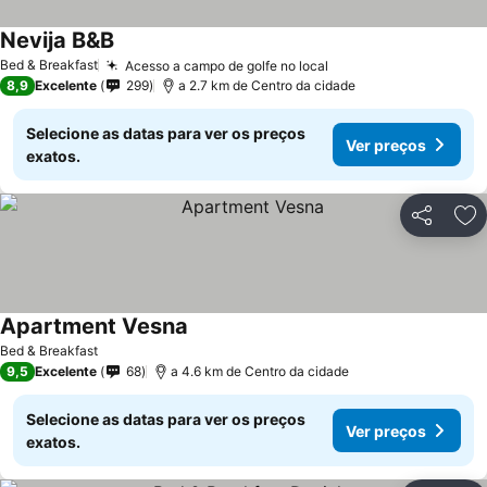
Nevija B&B
Bed & Breakfast
Acesso a campo de golfe no local
8,9
Excelente
299
a 2.7 km de Centro da cidade
Selecione as datas para ver os preços
Ver preços
exatos.
Partilhar
Ad
Apartment Vesna
Bed & Breakfast
9,5
Excelente
68
a 4.6 km de Centro da cidade
Selecione as datas para ver os preços
Ver preços
exatos.