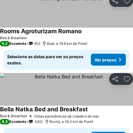
Partilhar
Ad
Rooms Agroturizam Romano
Bed & Breakfast
9,2
Excelente
60
Buje, a 16.6 km de Poreč
Selecione as datas para ver os preços
Ver preços
exatos.
Partilhar
Ad
Bella Natka Bed and Breakfast
Bed & Breakfast
Vistas panorâmicas da cidade e do mar
8,5
Excelente
340
Rovinj, a 16.3 km de Poreč