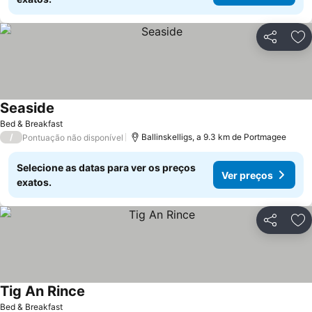
Partilhar
Ad
Seaside
Bed & Breakfast
/
Ballinskelligs, a 9.3 km de Portmagee
Pontuação não disponível
Selecione as datas para ver os preços
Ver preços
exatos.
Partilhar
Ad
Tig An Rince
Bed & Breakfast