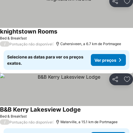
Partilhar
Ad
knightstown Rooms
Bed & Breakfast
/
Cahersiveen, a 6.7 km de Portmagee
Pontuação não disponível
Selecione as datas para ver os preços
Ver preços
exatos.
Partilhar
Ad
B&B Kerry Lakesview Lodge
Bed & Breakfast
/
Waterville, a 15.1 km de Portmagee
Pontuação não disponível