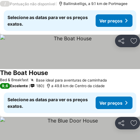
/
Ballinskelligs, a 9.1 km de Portmagee
Pontuação não disponível
Selecione as datas para ver os preços
Ver preços
exatos.
Partilhar
Ad
The Boat House
Bed & Breakfast
Base ideal para aventuras de caminhada
9,6
Excelente
180
a 49.8 km de Centro da cidade
Selecione as datas para ver os preços
Ver preços
exatos.
Partilhar
Ad