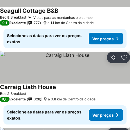
Seagull Cottage B&B
Bed & Breakfast
Vistas para as montanhas e o campo
9,1
Excelente
777
a 1.1 km de Centro da cidade
Selecione as datas para ver os preços
Ver preços
exatos.
Partilhar
Ad
Carraig Liath House
Bed & Breakfast
9,6
Excelente
328
a 0.8 km de Centro da cidade
Selecione as datas para ver os preços
Ver preços
exatos.