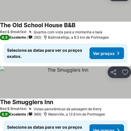
The Old School House B&B
Bed & Breakfast
Quartos com vista para a montanha e baía
8,5
Excelente
292
Ballinskelligs, a 8.3 km de Portmagee
Selecione as datas para ver os preços
Ver preços
exatos.
Partilhar
Ad
The Smugglers Inn
Bed & Breakfast
Vistas panorâmicas da paisagem de Kerry
8,9
Excelente
989
Waterville, a 12.6 km de Portmagee
Selecione as datas para ver os preços
Ver preços