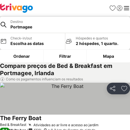
Favoritos
Iniciar
Me
Destino
Portmagee
Check-in/out
Hóspedes e quartos
Escolha as datas
2 hóspedes, 1 quarto.
Ordenar
Filtrar
Mapa
Compare preços de Bed & Breakfast em
Portmagee, Irlanda
Como os pagamentos influenciam os resultados
Partilhar
Ad
The Ferry Boat
Bed & Breakfast
Atividades ao ar livre e acesso ao jardim