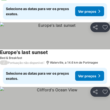
Selecione as datas para ver os preços
Ver preços
exatos.
Partilhar
Ad
Europe's last sunset
Bed & Breakfast
/
Waterville, a 14.6 km de Portmagee
Pontuação não disponível
Selecione as datas para ver os preços
Ver preços
exatos.
Partilhar
Ad