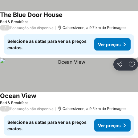
The Blue Door House
Bed & Breakfast
/
Cahersiveen, a 9.7 km de Portmagee
Pontuação não disponível
Selecione as datas para ver os preços
Ver preços
exatos.
Partilhar
Ad
Ocean View
Bed & Breakfast
/
Cahersiveen, a 9.5 km de Portmagee
Pontuação não disponível
Selecione as datas para ver os preços
Ver preços
exatos.