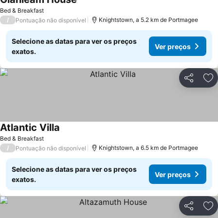
Bed & Breakfast
/
Knightstown, a 5.2 km de Portmagee
Pontuação não disponível
Selecione as datas para ver os preços
Ver preços
exatos.
Partilhar
Ad
Atlantic Villa
Bed & Breakfast
/
Knightstown, a 6.5 km de Portmagee
Pontuação não disponível
Selecione as datas para ver os preços
Ver preços
exatos.
Partilhar
Ad