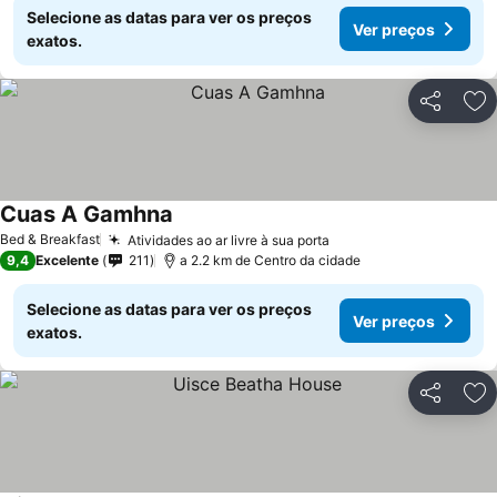
Selecione as datas para ver os preços
Ver preços
exatos.
Partilhar
Ad
Cuas A Gamhna
Bed & Breakfast
Atividades ao ar livre à sua porta
9,4
Excelente
211
a 2.2 km de Centro da cidade
Selecione as datas para ver os preços
Ver preços
exatos.
Partilhar
Ad