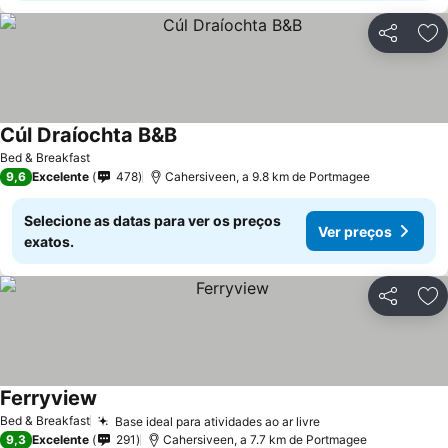
Partilhar
Ad
Cúl Draíochta B&B
Bed & Breakfast
9,6
Excelente
478
Cahersiveen, a 9.8 km de Portmagee
Selecione as datas para ver os preços
Ver preços
exatos.
Partilhar
Ad
Ferryview
Bed & Breakfast
Base ideal para atividades ao ar livre
9,3
Excelente
291
Cahersiveen, a 7.7 km de Portmagee