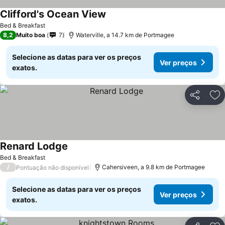
Clifford's Ocean View
Bed & Breakfast
8,2
Muito boa
7
Waterville, a 14.7 km de Portmagee
Selecione as datas para ver os preços
Ver preços
exatos.
Partilhar
Ad
Renard Lodge
Bed & Breakfast
/
Cahersiveen, a 9.8 km de Portmagee
Pontuação não disponível
Selecione as datas para ver os preços
Ver preços
exatos.