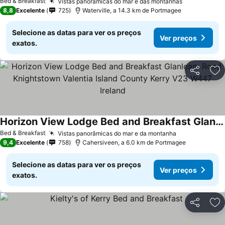
Bed & Breakfast
Vistas panorâmicas do mar e das montanhas
8,8
Excelente
725
Waterville, a 14.3 km de Portmagee
Selecione as datas para ver os preços
Ver preços
exatos.
Partilhar
Ad
Horizon View Lodge Bed and Breakfast Glanleam Road Knightstown Valentia Island County Kerry V23 W447 Ireland
Bed & Breakfast
Vistas panorâmicas do mar e da montanha
9,4
Excelente
758
Cahersiveen, a 6.0 km de Portmagee
Selecione as datas para ver os preços
Ver preços
exatos.
Partilhar
Ad