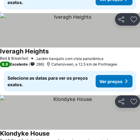
exatos.
Partilhar
Ad
Iveragh Heights
Bed & Breakfast
Jardim tranquilo com vista panorâmica
8,6
Excelente
286
Cahersiveen, a 12.5 km de Portmagee
Selecione as datas para ver os preços
Ver preços
exatos.
Partilhar
Ad
Klondyke House