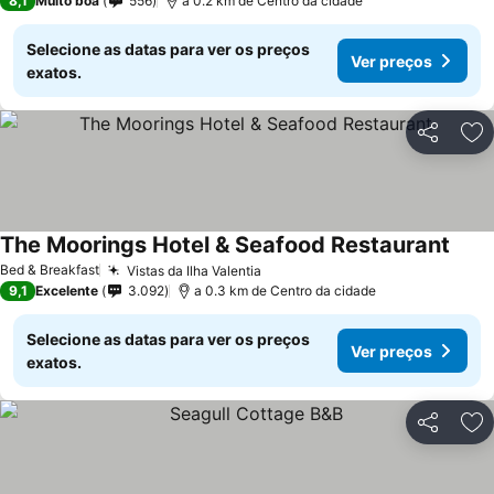
8,1
Muito boa
556
a 0.2 km de Centro da cidade
Selecione as datas para ver os preços
Ver preços
exatos.
Partilhar
Ad
The Moorings Hotel & Seafood Restaurant
Bed & Breakfast
Vistas da Ilha Valentia
9,1
Excelente
3.092
a 0.3 km de Centro da cidade
Selecione as datas para ver os preços
Ver preços
exatos.
Partilhar
Ad