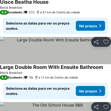
Uisce Beatha House
Bed & Breakfast
9,9
Excelente
211
a 6.1 km de Centro da cidade
Selecione as datas para ver os preços
Ver preços
exatos.
Partilhar
Ad
Large Double Room With Ensuite Bathroom
Bed & Breakfast
9,4
Excelente
16
a 1.1 km de Centro da cidade
Selecione as datas para ver os preços
Ver preços
exatos.
Partilhar
Ad