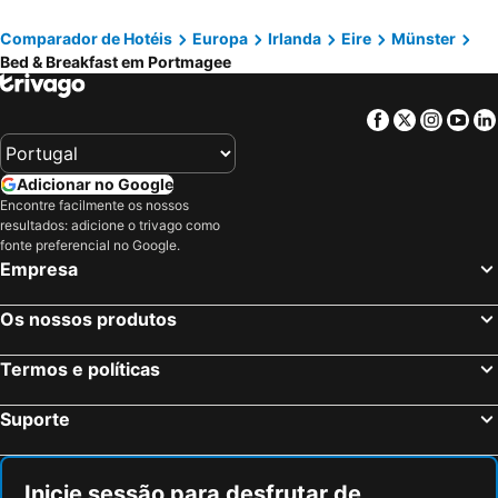
Ventry, bed and breakfasts
Caherdaniel, bed and breakfasts
Comparador de Hotéis
Europa
Irlanda
Eire
Münster
Sneem, bed and breakfasts
Glencar, bed and breakfasts
Bed & Breakfast em Portmagee
Lauragh, bed and breakfasts
Knightstown, bed and breakfasts
Allihies, bed and breakfasts
Facebook
Twitter
Insta
Yo
Adicionar no Google
Encontre facilmente os nossos
resultados: adicione o trivago como
fonte preferencial no Google.
Empresa
Os nossos produtos
Termos e políticas
Suporte
Inicie sessão para desfrutar de