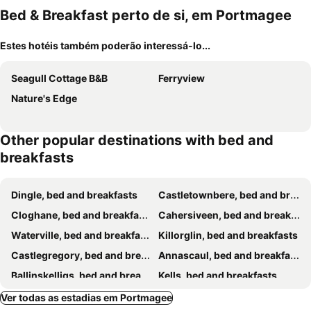
Bed & Breakfast perto de si, em Portmagee
Estes hotéis também poderão interessá-lo...
Seagull Cottage B&B
Ferryview
Nature's Edge
Other popular destinations with bed and
breakfasts
Dingle, bed and breakfasts
Castletownbere, bed and breakfasts
Cloghane, bed and breakfasts
Cahersiveen, bed and breakfasts
Waterville, bed and breakfasts
Killorglin, bed and breakfasts
Castlegregory, bed and breakfasts
Annascaul, bed and breakfasts
Ballinskelligs, bed and breakfasts
Kells, bed and breakfasts
Ballydavid, bed and breakfasts
Glenbeigh, bed and breakfasts
Ver todas as estadias em Portmagee