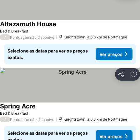
Altazamuth House
Bed & Breakfast
/
Knightstown, a 6.6 km de Portmagee
Pontuação não disponível
Selecione as datas para ver os preços
Ver preços
exatos.
Partilhar
Ad
Spring Acre
Bed & Breakfast
/
Knightstown, a 6.8 km de Portmagee
Pontuação não disponível
Selecione as datas para ver os preços
Ver preços
exatos.