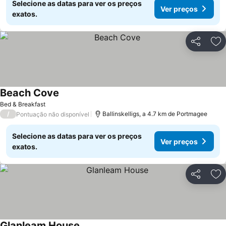
Selecione as datas para ver os preços
Ver preços
exatos.
Partilhar
Ad
Beach Cove
Bed & Breakfast
/
Ballinskelligs, a 4.7 km de Portmagee
Pontuação não disponível
Selecione as datas para ver os preços
Ver preços
exatos.
Partilhar
Ad
Glanleam House