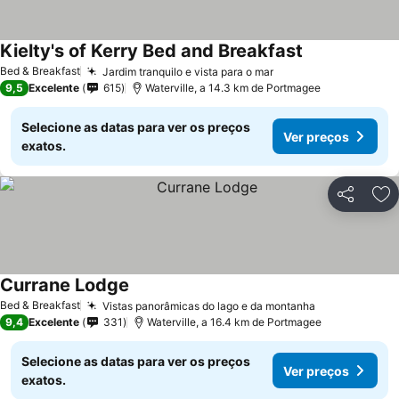
Kielty's of Kerry Bed and Breakfast
Bed & Breakfast
Jardim tranquilo e vista para o mar
9,5
Excelente
615
Waterville, a 14.3 km de Portmagee
Selecione as datas para ver os preços
Ver preços
exatos.
Partilhar
Ad
Currane Lodge
Bed & Breakfast
Vistas panorâmicas do lago e da montanha
9,4
Excelente
331
Waterville, a 16.4 km de Portmagee
Selecione as datas para ver os preços
Ver preços
exatos.