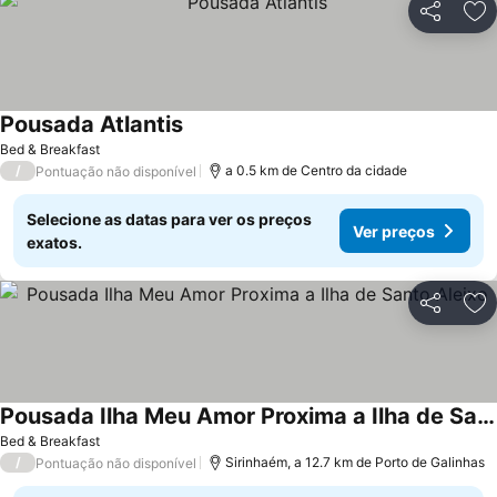
Partilhar
Ad
Pousada Atlantis
Ver preços
Bed & Breakfast
/
a 0.5 km de Centro da cidade
Pontuação não disponível
Selecione as datas para ver os preços
Ver preços
exatos.
Partilhar
Ad
Pousada Ilha Meu Amor Proxima a Ilha de Santo Aleixo
Ver preços
Bed & Breakfast
/
Sirinhaém, a 12.7 km de Porto de Galinhas
Pontuação não disponível