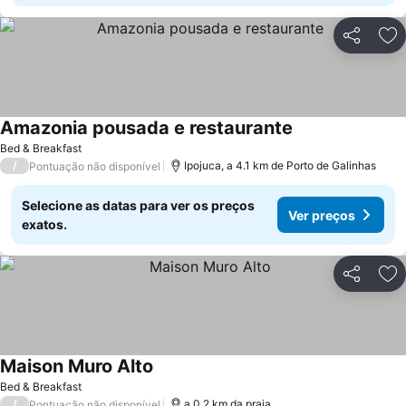
Partilhar
Ad
Amazonia pousada e restaurante
Ver preços
Bed & Breakfast
/
Ipojuca, a 4.1 km de Porto de Galinhas
Pontuação não disponível
Selecione as datas para ver os preços
Ver preços
exatos.
Partilhar
Ad
Maison Muro Alto
Ver preços
Bed & Breakfast
/
a 0.2 km da praia
Pontuação não disponível