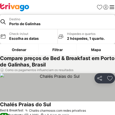
Favoritos
Iniciar
Me
Destino
Porto de Galinhas
Check-in/out
Hóspedes e quartos
Escolha as datas
2 hóspedes, 1 quarto.
Ordenar
Filtrar
Mapa
Compare preços de Bed & Breakfast em Porto
de Galinhas, Brasil
Como os pagamentos influenciam os resultados
Partilhar
Ad
Chalés Praias do Sul
Ver preços
Bed & Breakfast
Chalés charmosos com redes privativas
Ver preços