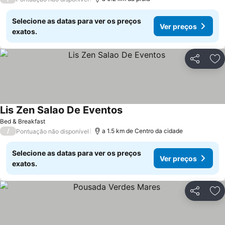
Selecione as datas para ver os preços
Ver preços
exatos.
Partilhar
Ad
Lis Zen Salao De Eventos
Ver preços
Bed & Breakfast
/
a 1.5 km de Centro da cidade
Pontuação não disponível
Selecione as datas para ver os preços
Ver preços
exatos.
Partilhar
Ad