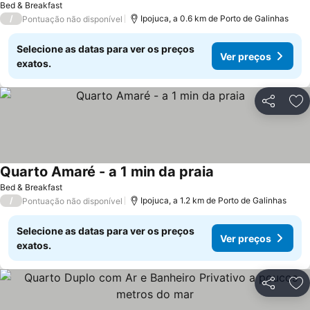
Bed & Breakfast
/
Ipojuca, a 0.6 km de Porto de Galinhas
Pontuação não disponível
Selecione as datas para ver os preços
Ver preços
exatos.
Partilhar
Ad
Quarto Amaré - a 1 min da praia
Ver preços
Bed & Breakfast
/
Ipojuca, a 1.2 km de Porto de Galinhas
Pontuação não disponível
Selecione as datas para ver os preços
Ver preços
exatos.
Partilhar
Ad