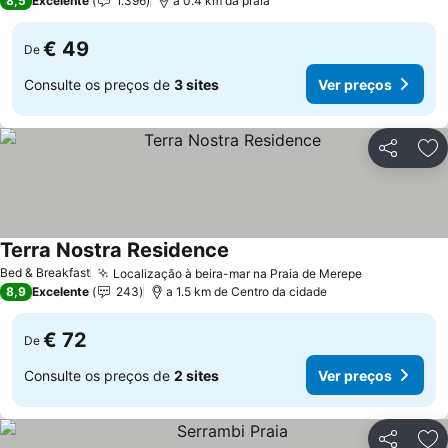
8,5
Excelente
1.396
a 0.4 km da praia
€ 49
De
Consulte os preços de
3 sites
Ver preços
Partilhar
Ad
Terra Nostra Residence
Ver preços
Bed & Breakfast
Localização à beira-mar na Praia de Merepe
Ver preços
8,9
Excelente
243
a 1.5 km de Centro da cidade
€ 72
De
Consulte os preços de
2 sites
Ver preços