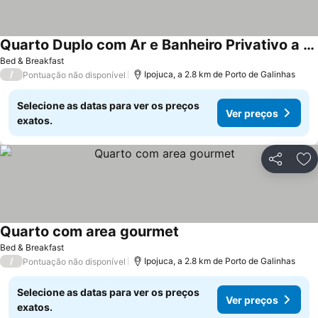
Quarto Duplo com Ar e Banheiro Privativo a poucos metros do mar
Ver preços
Bed & Breakfast
/
Ipojuca, a 2.8 km de Porto de Galinhas
Pontuação não disponível
Selecione as datas para ver os preços
Ver preços
exatos.
Partilhar
Ad
Quarto com area gourmet
Ver preços
Bed & Breakfast
/
Ipojuca, a 2.8 km de Porto de Galinhas
Pontuação não disponível
Selecione as datas para ver os preços
Ver preços
exatos.