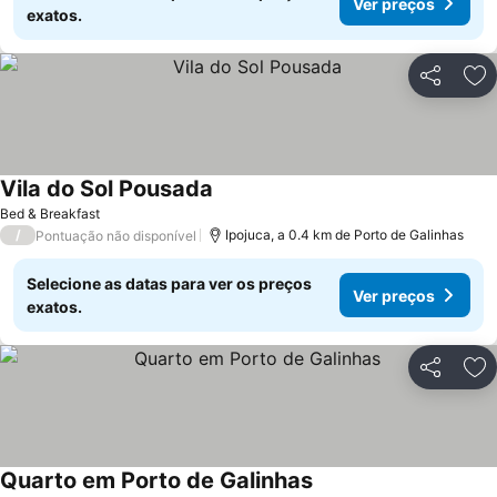
Ver preços
exatos.
Partilhar
Ad
Vila do Sol Pousada
Ver preços
Bed & Breakfast
/
Ipojuca, a 0.4 km de Porto de Galinhas
Pontuação não disponível
Selecione as datas para ver os preços
Ver preços
exatos.
Partilhar
Ad
Quarto em Porto de Galinhas
Ver preços