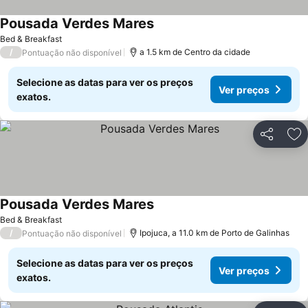
Pousada Verdes Mares
Ver preços
Bed & Breakfast
/
a 1.5 km de Centro da cidade
Pontuação não disponível
Selecione as datas para ver os preços
Ver preços
exatos.
Partilhar
Ad
Pousada Verdes Mares
Ver preços
Bed & Breakfast
/
Ipojuca, a 11.0 km de Porto de Galinhas
Pontuação não disponível
Selecione as datas para ver os preços
Ver preços
exatos.