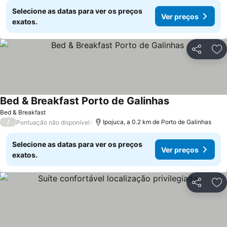
Selecione as datas para ver os preços
Ver preços
exatos.
Partilhar
Ad
Bed & Breakfast Porto de Galinhas
Ver preços
Bed & Breakfast
/
Ipojuca, a 0.2 km de Porto de Galinhas
Pontuação não disponível
Selecione as datas para ver os preços
Ver preços
exatos.
Partilhar
Ad