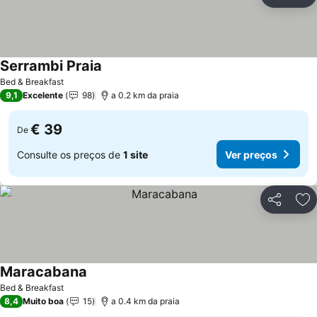
Partilhar
Ad
Serrambi Praia
Ver preços
Bed & Breakfast
9,1
Excelente
98
a 0.2 km da praia
€ 39
De
Consulte os preços de
1 site
Ver preços
Partilhar
Ad
Maracabana
Ver preços
Bed & Breakfast
8,4
Muito boa
15
a 0.4 km da praia