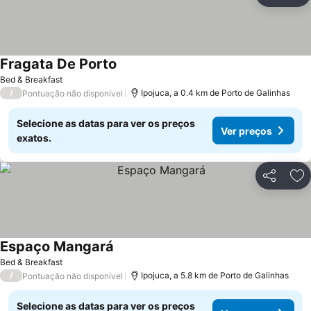
Ad
Fragata De Porto
Ver preços
Bed & Breakfast
/
Ipojuca, a 0.4 km de Porto de Galinhas
Pontuação não disponível
Selecione as datas para ver os preços
Ver preços
exatos.
Partilhar
Ad
Espaço Mangará
Ver preços
Bed & Breakfast
/
Ipojuca, a 5.8 km de Porto de Galinhas
Pontuação não disponível
Selecione as datas para ver os preços