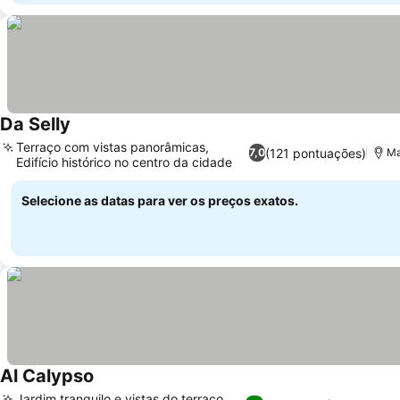
Da Selly
Terraço com vistas panorâmicas,
(121 pontuações)
7,0
Ma
Edifício histórico no centro da cidade
Selecione as datas para ver os preços exatos.
Al Calypso
Jardim tranquilo e vistas do terraço,