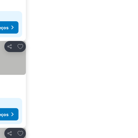
eços
Adicionar aos favoritos
Partilhar
eços
Adicionar aos favoritos
Partilhar