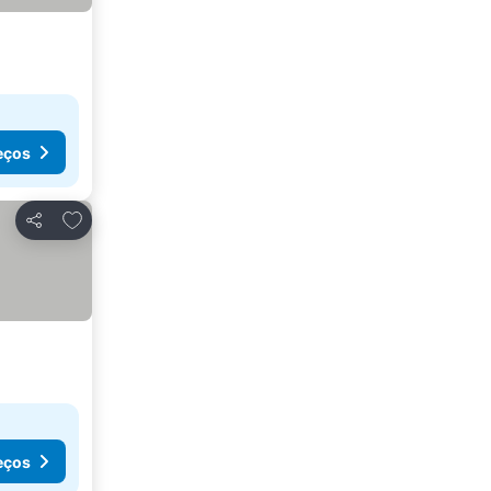
eços
Adicionar aos favoritos
Partilhar
eços