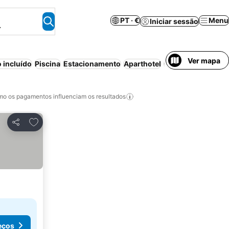
PT · €
Menu
Iniciar sessão
.
Ver mapa
 incluído
Piscina
Estacionamento
Aparthotel
Cancelamento gra
o os pagamentos influenciam os resultados
Adicionar aos favoritos
Partilhar
eços