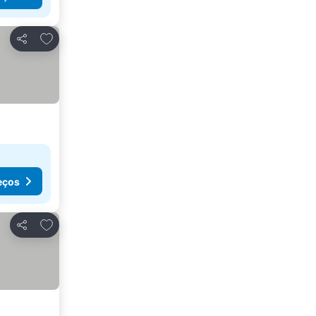
Adicionar aos favoritos
Partilhar
eços
Adicionar aos favoritos
Partilhar