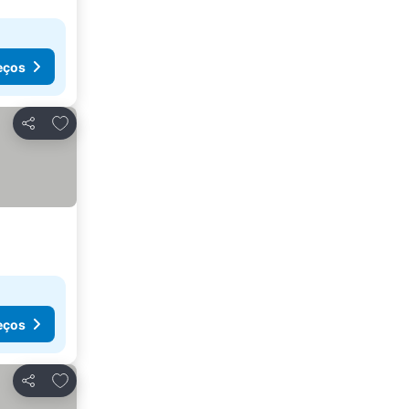
eços
Adicionar aos favoritos
Partilhar
eços
Adicionar aos favoritos
Partilhar