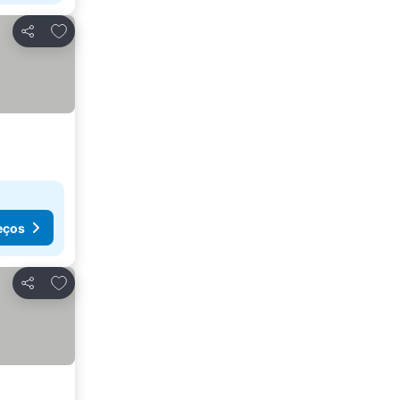
Adicionar aos favoritos
Partilhar
eços
Adicionar aos favoritos
Partilhar