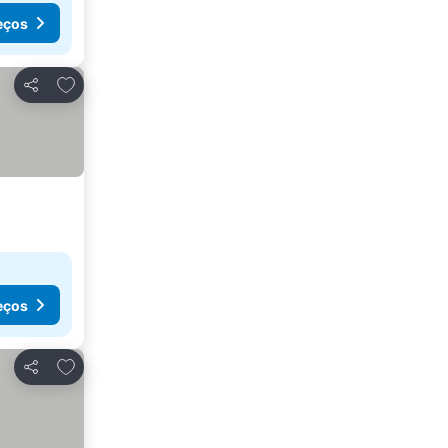
eços
Adicionar aos favoritos
Partilhar
eços
Adicionar aos favoritos
Partilhar