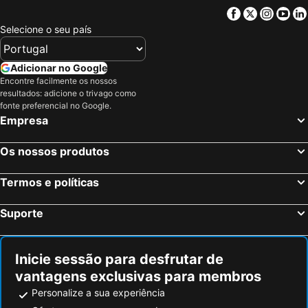
Campanet, bed and breakfasts
Felanitx, bed and breakfasts
Facebook
Twitter
Insta
Yo
Sencelles, bed and breakfasts
Santa Margarita, bed and breakfasts
Selecione o seu país
Artà, bed and breakfasts
Can Picafort, bed and breakfasts
Sa Pobla, bed and breakfasts
Adicionar no Google
Encontre facilmente os nossos
resultados: adicione o trivago como
fonte preferencial no Google.
Empresa
Os nossos produtos
Termos e políticas
Suporte
Inicie sessão para desfrutar de
vantagens exclusivas para membros
Personalize a sua experiência