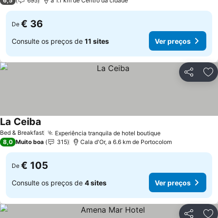
6,5
695
a 1.1 km de Centro da cidade
€ 36
De
Consulte os preços de
11 sites
Ver preços
Partilhar
Ad
La Ceiba
Ver preços
Bed & Breakfast
Experiência tranquila de hotel boutique
Ver preços
8,0
Muito boa
315
Cala d'Or, a 6.6 km de Portocolom
€ 105
De
Consulte os preços de
4 sites
Ver preços