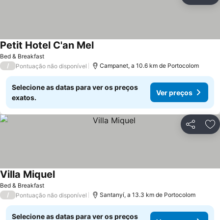
Ad
Petit Hotel C'an Mel
Ver preços
Bed & Breakfast
/
Campanet, a 10.6 km de Portocolom
Pontuação não disponível
Selecione as datas para ver os preços
Ver preços
exatos.
Partilhar
Ad
Villa Miquel
Ver preços
Bed & Breakfast
/
Santanyí, a 13.3 km de Portocolom
Pontuação não disponível
Selecione as datas para ver os preços