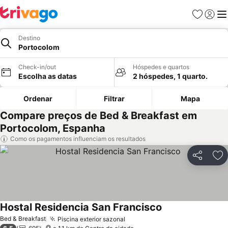
Favoritos
Iniciar
Me
Destino
Portocolom
Check-in/out
Hóspedes e quartos
Escolha as datas
2 hóspedes, 1 quarto.
Ordenar
Filtrar
Mapa
Compare preços de Bed & Breakfast em
Portocolom, Espanha
Como os pagamentos influenciam os resultados
Partilhar
Ad
Hostal Residencia San Francisco
Ver preços
Bed & Breakfast
Piscina exterior sazonal
Ver preços