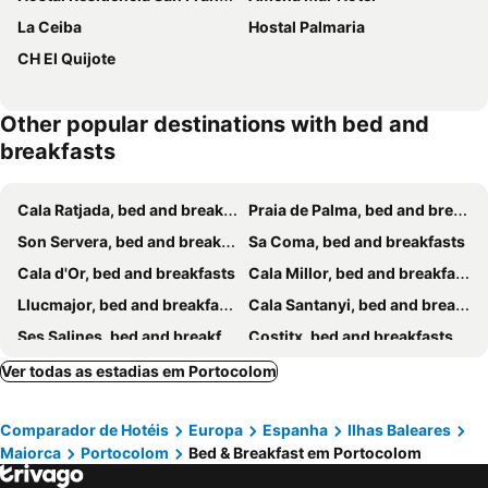
La Ceiba
Hostal Palmaria
CH El Quijote
Other popular destinations with bed and
breakfasts
Cala Ratjada, bed and breakfasts
Praia de Palma, bed and breakfasts
Son Servera, bed and breakfasts
Sa Coma, bed and breakfasts
Cala d'Or, bed and breakfasts
Cala Millor, bed and breakfasts
Llucmajor, bed and breakfasts
Cala Santanyi, bed and breakfasts
Ses Salines, bed and breakfasts
Costitx, bed and breakfasts
Manacor, bed and breakfasts
Cala Murada, bed and breakfasts
Ver todas as estadias em Portocolom
Porreres, bed and breakfasts
Santa Maria do Camí, bed and breakfasts
Comparador de Hotéis
Europa
Espanha
Ilhas Baleares
Campos, bed and breakfasts
Petra, bed and breakfasts
Maiorca
Portocolom
Bed & Breakfast em Portocolom
Llubí, bed and breakfasts
Santanyí, bed and breakfasts