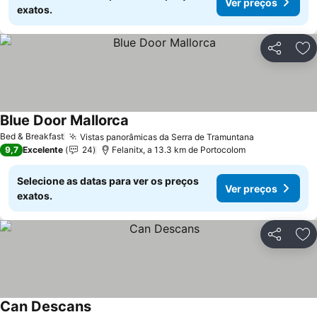
Ver preços
exatos.
Partilhar
Ad
Blue Door Mallorca
Ver preços
Bed & Breakfast
Vistas panorâmicas da Serra de Tramuntana
Ver preços
9,7
Excelente
24
Felanitx, a 13.3 km de Portocolom
Selecione as datas para ver os preços
Ver preços
exatos.
Partilhar
Ad
Can Descans
Ver preços