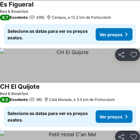
Es Figueral
Ver preços
Bed & Breakfast
8,7
Excelente
498
Campos, a 15.3 km de Portocolom
Selecione as datas para ver os preços
Ver preços
exatos.
Partilhar
Ad
CH El Quijote
Ver preços
Bed & Breakfast
8,5
Excelente
98
Cala Murada, a 3.5 km de Portocolom
Selecione as datas para ver os preços
Ver preços
exatos.
Partilhar