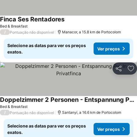
Finca Ses Rentadores
Ver preços
Bed & Breakfast
/
Manacor, a 15.8 km de Portocolom
Pontuação não disponível
Selecione as datas para ver os preços
Ver preços
exatos.
Partilhar
Ad
Doppelzimmer 2 Personen - Entspannung Pur In Privatfinca
Ver preços
Bed & Breakfast
/
Santanyí, a 16.6 km de Portocolom
Pontuação não disponível
Selecione as datas para ver os preços
Ver preços
exatos.