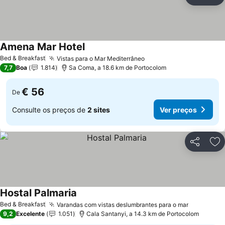
Partilhar
Ad
Amena Mar Hotel
Ver preços
Bed & Breakfast
Vistas para o Mar Mediterrâneo
Ver preços
7,7
Boa
1.814
Sa Coma, a 18.6 km de Portocolom
€ 56
De
Consulte os preços de
2 sites
Ver preços
Partilhar
Ad
Hostal Palmaria
Ver preços
Bed & Breakfast
Varandas com vistas deslumbrantes para o mar
Ver preço
9,2
Excelente
1.051
Cala Santanyi, a 14.3 km de Portocolom