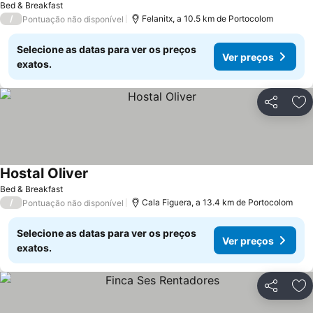
Bed & Breakfast
/
Felanitx, a 10.5 km de Portocolom
Pontuação não disponível
Selecione as datas para ver os preços
Ver preços
exatos.
Partilhar
Ad
Hostal Oliver
Ver preços
Bed & Breakfast
/
Cala Figuera, a 13.4 km de Portocolom
Pontuação não disponível
Selecione as datas para ver os preços
Ver preços
exatos.
Partilhar
Ad