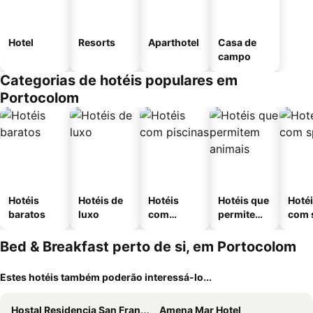
Hotel
Resorts
Aparthotel
Casa de
campo
Categorias de hotéis populares em
Portocolom
Hotéis
Hotéis de
Hotéis
Hotéis que
Hoté
baratos
luxo
com
permitem
com 
piscinas
animais
Bed & Breakfast perto de si, em Portocolom
Estes hotéis também poderão interessá-lo...
Hostal Residencia San Francisco
Amena Mar Hotel