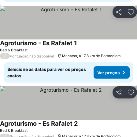
Partilhar
Ad
Agroturismo - Es Rafalet 1
Ver preços
Bed & Breakfast
/
Manacor, a 17.8 km de Portocolom
Pontuação não disponível
Selecione as datas para ver os preços
Ver preços
exatos.
Partilhar
Ad
Agroturismo - Es Rafalet 2
Ver preços
Bed & Breakfast
/
Manacor, a 17.8 km de Portocolom
Pontuação não disponível