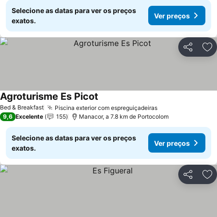
Selecione as datas para ver os preços
Ver preços
exatos.
Partilhar
Ad
Agroturisme Es Picot
Ver preços
Bed & Breakfast
Piscina exterior com espreguiçadeiras
Ver preços
9,6
Excelente
155
Manacor, a 7.8 km de Portocolom
Selecione as datas para ver os preços
Ver preços
exatos.
Partilhar
Ad