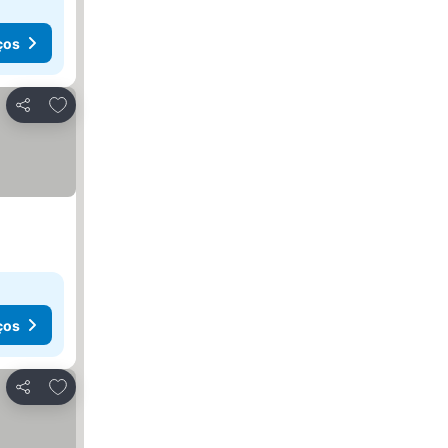
ços
Adicionar aos favoritos
Partilhar
ços
Adicionar aos favoritos
Partilhar