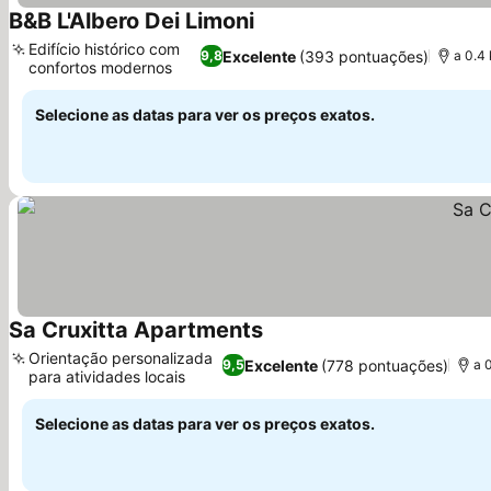
B&B L'Albero Dei Limoni
Edifício histórico com
Excelente
(393 pontuações)
9,8
a 0.4
confortos modernos
Selecione as datas para ver os preços exatos.
Sa Cruxitta Apartments
Orientação personalizada
Excelente
(778 pontuações)
9,5
a 
para atividades locais
Selecione as datas para ver os preços exatos.