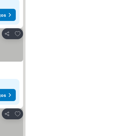
ços
Adicionar aos favoritos
Partilhar
ços
Adicionar aos favoritos
Partilhar