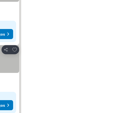
ços
Adicionar aos favoritos
Partilhar
ços