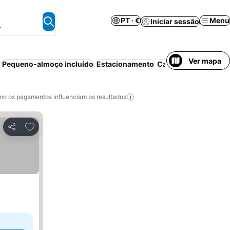
PT · €
Menu
Iniciar sessão
.
Ver mapa
Pequeno-almoço incluído
Estacionamento
Casa/apartamento in
o os pagamentos influenciam os resultados
Adicionar aos favoritos
Partilhar