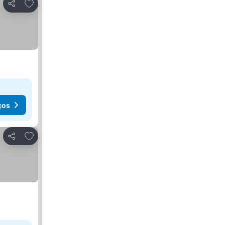
Adicionar aos favoritos
Partilhar
ços
Adicionar aos favoritos
Partilhar