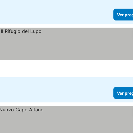
Ver pre
Ver pre