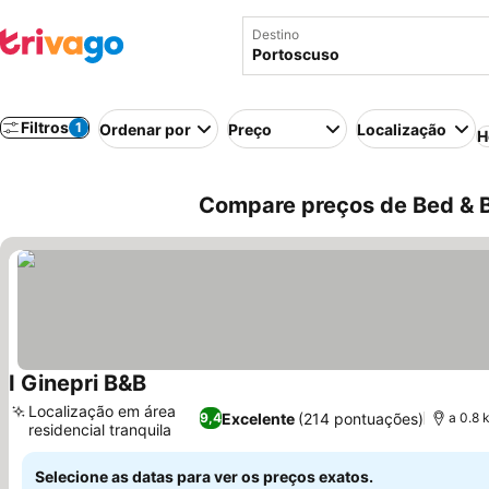
Destino
Filtros
1
Ordenar por
Preço
Localização
H
Compare preços de Bed & Br
I Ginepri B&B
Localização em área
Excelente
(214 pontuações)
9,4
a 0.8 
residencial tranquila
Selecione as datas para ver os preços exatos.