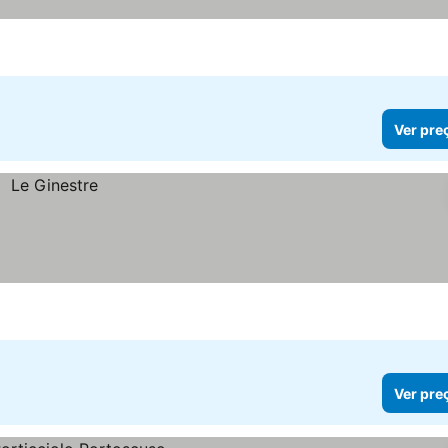
Ver pre
Ver pre