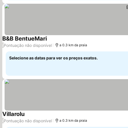
B&B BentueMari
Pontuação não disponível
/
a 0.3 km da praia
Selecione as datas para ver os preços exatos.
Villarolu
Pontuação não disponível
/
a 0.3 km da praia