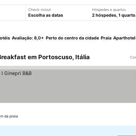
Check-in/out
Hóspedes e quartos
Escolha as datas
2 hóspedes, 1 quarto
otéis
Avaliação: 8,0+
Perto do centro da cidade
Praia
Aparthotel
eakfast em Portoscuso, Itália
Com
km da praia