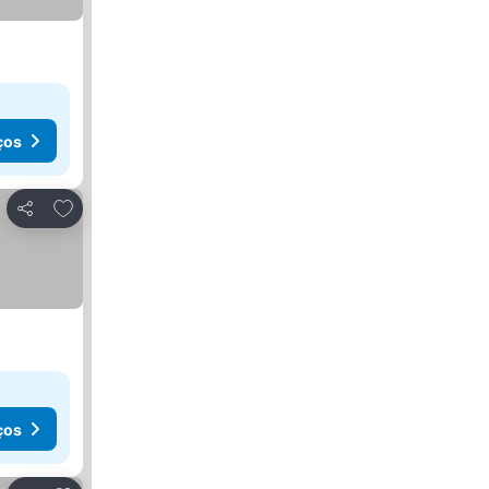
ços
Adicionar aos favoritos
Partilhar
ços