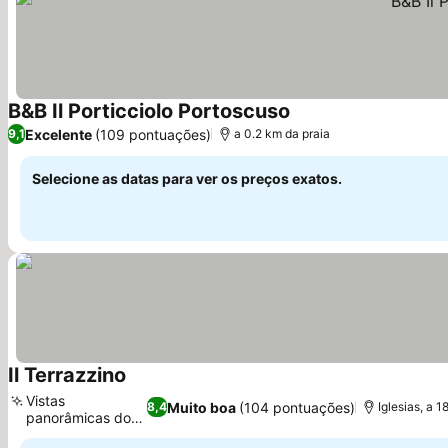
B&B Il Porticciolo Portoscuso
Excelente
(109 pontuações)
9,1
a 0.2 km da praia
Selecione as datas para ver os preços exatos.
Il Terrazzino
Vistas
Muito boa
(104 pontuações)
8,4
Iglesias, a 
panorâmicas do
terraço