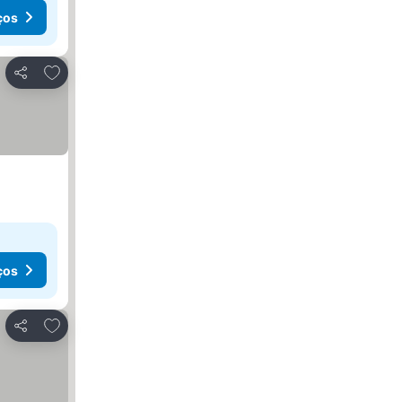
ços
Adicionar aos favoritos
Partilhar
ços
Adicionar aos favoritos
Partilhar