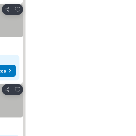
Adicionar aos favoritos
Partilhar
ços
Adicionar aos favoritos
Partilhar