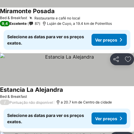
Miramonte Posada
Bed & Breakfast
Restaurante e café no local
9,4
Excelente
87
Luján de Cuyo, a 19.4 km de Potrerillos
Selecione as datas para ver os preços
Ver preços
exatos.
Partilhar
Ad
Estancia La Alejandra
Bed & Breakfast
/
a 20.7 km de Centro da cidade
Pontuação não disponível
Selecione as datas para ver os preços
Ver preços
exatos.