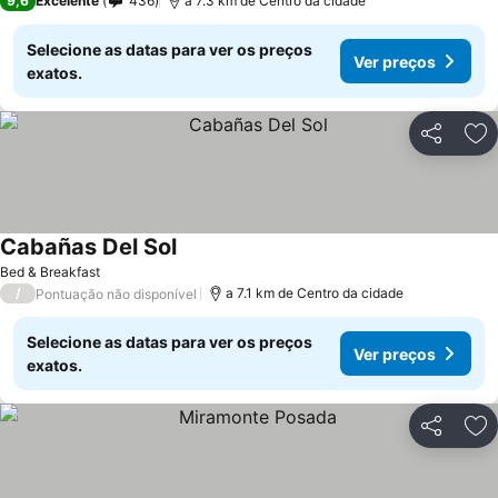
9,6
Excelente
436
a 7.3 km de Centro da cidade
Selecione as datas para ver os preços
Ver preços
exatos.
Partilhar
Ad
Cabañas Del Sol
Bed & Breakfast
/
a 7.1 km de Centro da cidade
Pontuação não disponível
Selecione as datas para ver os preços
Ver preços
exatos.
Partilhar
Ad