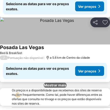
Selecione as datas para ver os preços
Ver preços
exatos.
Partilhar
Ad
Posada Las Vegas
Bed & Breakfast
/
a 5.6 km de Centro da cidade
Pontuação não disponível
Selecione as datas para ver os preços
Ver preços
exatos.
Mostrar mais
Os preços e a disponibilidade que recebemos dos sites de reserva
mudam frequentemente. Como tal, pode haver diferenças entre as
ofertas que consulta no trivago e os preços que estão disponíveis
nos sites de reserva.