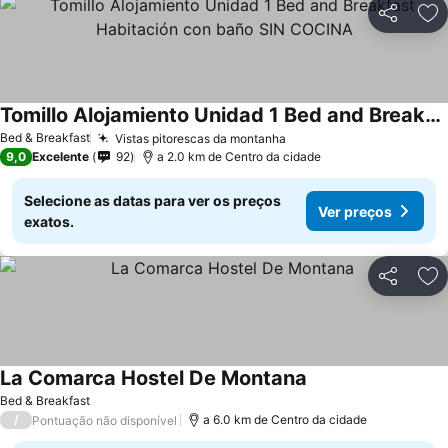
Partilhar
Ad
Tomillo Alojamiento Unidad 1 Bed and Breakfast Habitación con baño SIN COCINA
Bed & Breakfast
Vistas pitorescas da montanha
9,0
Excelente
92
a 2.0 km de Centro da cidade
Selecione as datas para ver os preços
Ver preços
exatos.
Partilhar
Ad
La Comarca Hostel De Montana
Bed & Breakfast
/
a 6.0 km de Centro da cidade
Pontuação não disponível