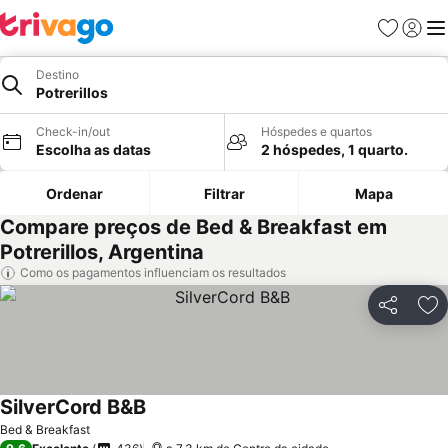
Favoritos
Iniciar
Me
Destino
Potrerillos
Check-in/out
Hóspedes e quartos
Escolha as datas
2 hóspedes, 1 quarto.
Ordenar
Filtrar
Mapa
Compare preços de Bed & Breakfast em
Potrerillos, Argentina
Como os pagamentos influenciam os resultados
Partilhar
Ad
SilverCord B&B
Bed & Breakfast