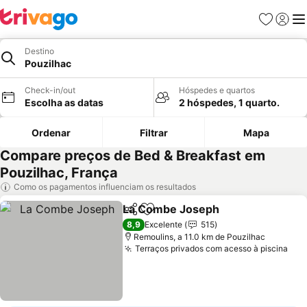
Favoritos
Iniciar
Me
Destino
Pouzilhac
Check-in/out
Hóspedes e quartos
Escolha as datas
2 hóspedes, 1 quarto.
Ordenar
Filtrar
Mapa
Compare preços de Bed & Breakfast em
Pouzilhac, França
Como os pagamentos influenciam os resultados
La Combe Joseph
Partilhar
Adicionar aos favoritos
8,9
Excelente
515
Remoulins, a 11.0 km de Pouzilhac
Terraços privados com acesso à piscina