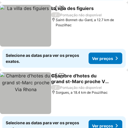
La villa des figuiers
Partilhar
Adicionar aos favoritos
/
Pontuação não disponível
Saint-Bonnet-du-Gard, a 12.7 km de
Pouzilhac
Selecione as datas para ver os preços
Ver preços
exatos.
Chambre d'hotes du
Partilhar
Adicionar aos favoritos
grand st-Marc proche Via
Rhona
/
Pontuação não disponível
Sorgues, a 18.4 km de Pouzilhac
Selecione as datas para ver os preços
Ver preços