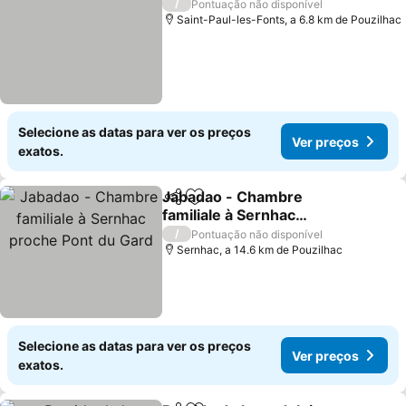
/
Pontuação não disponível
Saint-Paul-les-Fonts, a 6.8 km de Pouzilhac
Selecione as datas para ver os preços
Ver preços
exatos.
Jabadao - Chambre
Partilhar
Adicionar aos favoritos
familiale à Sernhac
proche Pont du Gard
/
Pontuação não disponível
Sernhac, a 14.6 km de Pouzilhac
Selecione as datas para ver os preços
Ver preços
exatos.