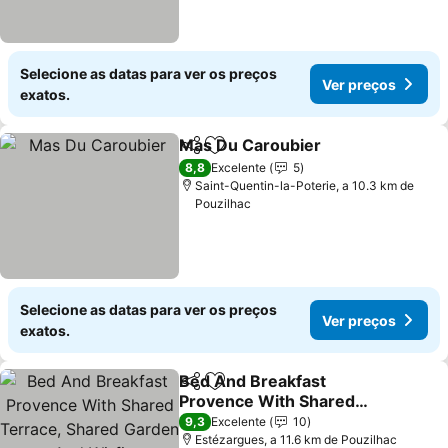
Selecione as datas para ver os preços
Ver preços
exatos.
Mas Du Caroubier
Partilhar
Adicionar aos favoritos
8,8
Excelente
5
Saint-Quentin-la-Poterie, a 10.3 km de
Pouzilhac
Selecione as datas para ver os preços
Ver preços
exatos.
Bed And Breakfast
Partilhar
Adicionar aos favoritos
Provence With Shared
Terrace, Shared Garden
9,3
Excelente
10
And Wi-fi
Estézargues, a 11.6 km de Pouzilhac