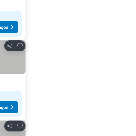
eços
Adicionar aos favoritos
Partilhar
eços
Adicionar aos favoritos
Partilhar