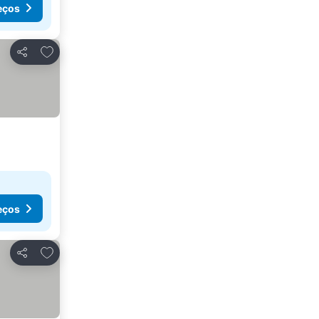
eços
Adicionar aos favoritos
Partilhar
eços
Adicionar aos favoritos
Partilhar