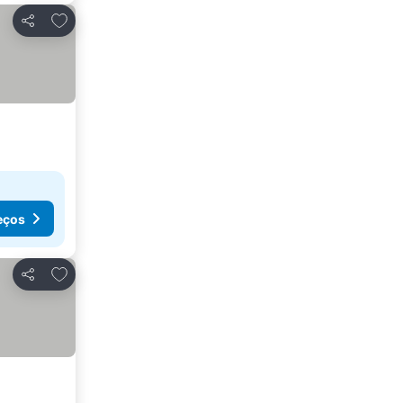
Adicionar aos favoritos
Partilhar
eços
Adicionar aos favoritos
Partilhar