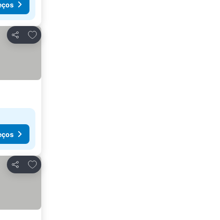
eços
Adicionar aos favoritos
Partilhar
eços
Adicionar aos favoritos
Partilhar