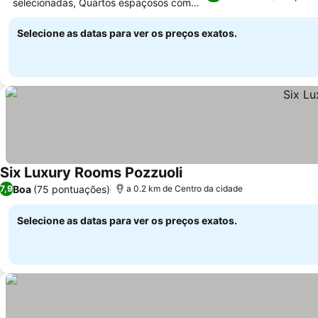
selecionadas, Quartos espaçosos com
Ver preços
varanda privativa
Selecione as datas para ver os preços exatos.
Six Luxury Rooms Pozzuoli
Ver preços
Boa
(75 pontuações)
7,9
a 0.2 km de Centro da cidade
Selecione as datas para ver os preços exatos.