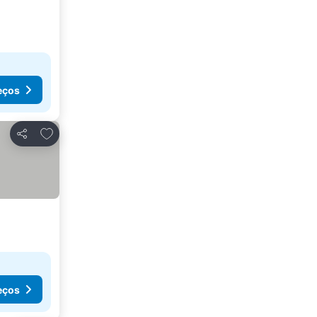
eços
Adicionar aos favoritos
Partilhar
eços