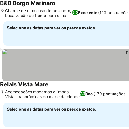
B&B Borgo Marinaro
Ver preços
Charme de uma casa de pescador,
Excelente
(113 pontuações
8,5
Localização de frente para o mar
Ver preços
Selecione as datas para ver os preços exatos.
Relais Vista Mare
Ver preços
Acomodações modernas e limpas,
Boa
(179 pontuações)
7,8
Vistas panorâmicas do mar e da cidade
Ver preços
Selecione as datas para ver os preços exatos.