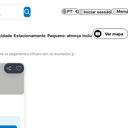
PT · €
Menu
Iniciar sessão
.
Ver mapa
cidade
Estacionamento
Pequeno-almoço incluído
Piscina
Praia
o os pagamentos influenciam os resultados
Adicionar aos favoritos
Partilhar