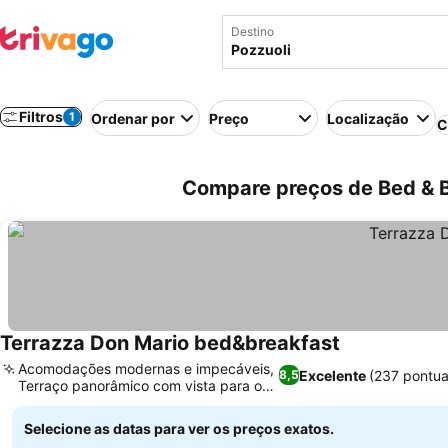
Destino
Filtros
1
Ordenar por
Preço
Localização
C
Compare preços de Bed & Br
Terrazza Don Mario bed&breakfast
Ver preços
Acomodações modernas e impecáveis,
Excelente
(237 pontu
8,5
Terraço panorâmico com vista para o
Ver preços
mar
Selecione as datas para ver os preços exatos.