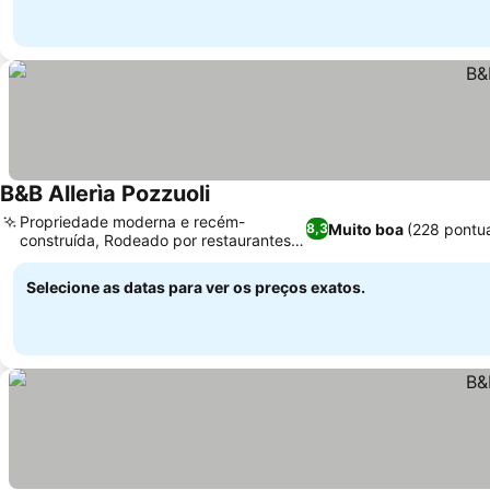
B&B Allerìa Pozzuoli
Ver preços
Propriedade moderna e recém-
Muito boa
(228 pontu
8,3
construída, Rodeado por restaurantes e
Ver preços
lojas locais
Selecione as datas para ver os preços exatos.