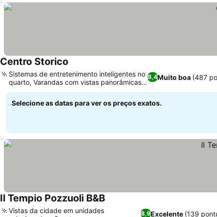
Centro Storico
Ver preços
Sistemas de entretenimento inteligentes no
Muito boa
(487 p
8,4
quarto, Varandas com vistas panorâmicas
Ver preços
da praça
Selecione as datas para ver os preços exatos.
Il Tempio Pozzuoli B&B
Ver preços
Vistas da cidade em unidades
Excelente
(139 pont
8,9