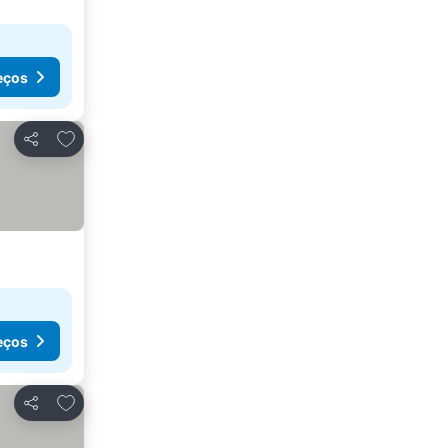
eços
Adicionar aos favoritos
Partilhar
eços
Adicionar aos favoritos
Partilhar