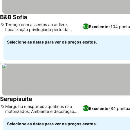
B&B Sofia
Ver preços
Terraço com assentos ao ar livre,
Excelente
(104 pont
9,3
Localização privilegiada perto da
Ver preços
estação Solfatara
Selecione as datas para ver os preços exatos.
Serapisuite
Ver preços
Mergulho e esportes aquáticos não
Excelente
(84 pontu
9,2
motorizados, Ambiente e decoração
Ver preços
românticos
Selecione as datas para ver os preços exatos.