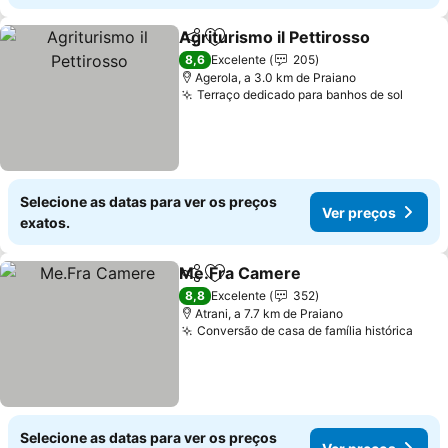
Agriturismo il Pettirosso
Partilhar
Adicionar aos favoritos
V
8,6
Excelente
205
Agerola, a 3.0 km de Praiano
Terraço dedicado para banhos de sol
Ver p
Selecione as datas para ver os preços
Ver preços
exatos.
Me.Fra Camere
Partilhar
Adicionar aos favoritos
Ver preços
8,8
Excelente
352
Atrani, a 7.7 km de Praiano
Conversão de casa de família histórica
Ver 
Selecione as datas para ver os preços