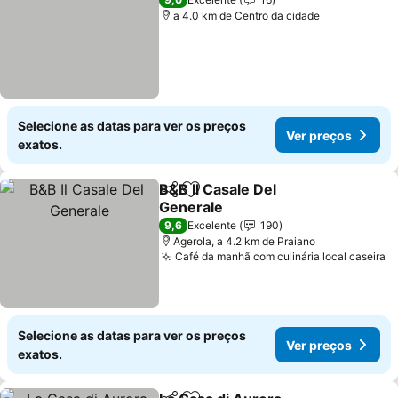
a 4.0 km de Centro da cidade
Selecione as datas para ver os preços
Ver preços
exatos.
B&B Il Casale Del
Partilhar
Adicionar aos favoritos
Generale
Ver preços
9,6
Excelente
190
Agerola, a 4.2 km de Praiano
Café da manhã com culinária local caseira
V
Selecione as datas para ver os preços
Ver preços
exatos.