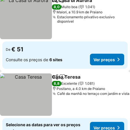
La Casa di Aurora
Partilhar
Adicionar aos favoritos
Ver preç
8,0
Muito boa
1.041
Maiori, a 10.9 km de Praiano
Estacionamento privativo exclusivo
disponível
€ 51
De
Consulte os preços de
6 sites
Ver preços
Casa Teresa
Partilhar
Adicionar aos favoritos
Ver preços
8,8
Excelente
1.081
Positano, a 4.0 km de Praiano
Café da manhã no terraço com jardim e vista
Selecione as datas para ver os preços
Ver preços