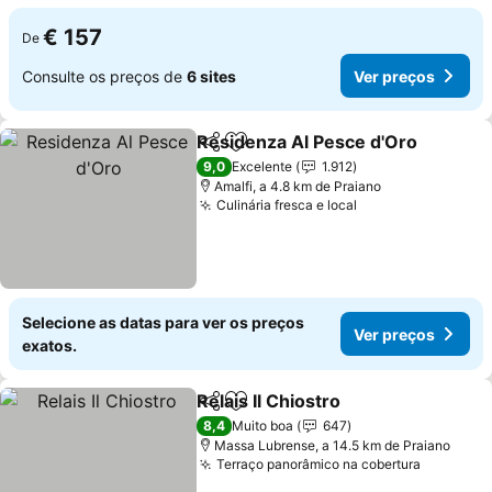
€ 157
De
Consulte os preços de
6 sites
Ver preços
Residenza Al Pesce d'Oro
Partilhar
Adicionar aos favoritos
9,0
Excelente
1.912
Amalfi, a 4.8 km de Praiano
Culinária fresca e local
Ver preços
Selecione as datas para ver os preços
Ver preços
exatos.
Relais Il Chiostro
Partilhar
Adicionar aos favoritos
Ver preço
8,4
Muito boa
647
Massa Lubrense, a 14.5 km de Praiano
Terraço panorâmico na cobertura
Ver preç