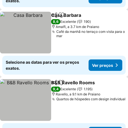
exatos.
Casa Barbara
Partilhar
Adicionar aos favoritos
Ver preços
8,6
Excelente
190
Amalfi, a 3.7 km de Praiano
Café da manhã no terraço com vista para o
mar
Selecione as datas para ver os preços
Ver preços
exatos.
B&B Ravello Rooms
Partilhar
Adicionar aos favoritos
Ver pr
9,4
Excelente
1.195
Ravello, a 9.1 km de Praiano
Quartos de hóspedes com design individual
V