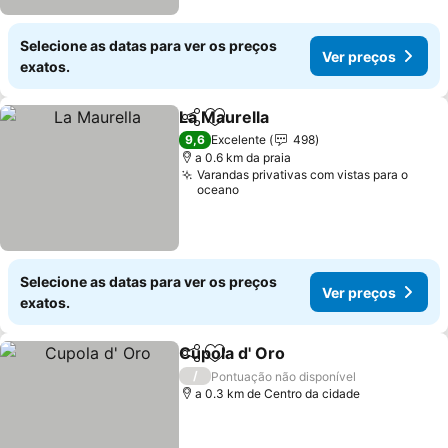
Selecione as datas para ver os preços
Ver preços
exatos.
La Maurella
Partilhar
Adicionar aos favoritos
Ver preços
9,6
Excelente
498
a 0.6 km da praia
Varandas privativas com vistas para o
oceano
Selecione as datas para ver os preços
Ver preços
exatos.
Cupola d' Oro
Partilhar
Adicionar aos favoritos
Ver preços
/
Pontuação não disponível
a 0.3 km de Centro da cidade