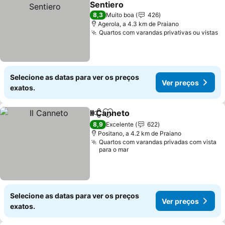
Sentiero
Ver preços
8,3
Muito boa
426
Agerola, a 4.3 km de Praiano
Quartos com varandas privativas ou vistas
V
Selecione as datas para ver os preços
Ver preços
exatos.
Il Canneto
Partilhar
Adicionar aos favoritos
Ver preços
8,9
Excelente
622
Positano, a 4.2 km de Praiano
Quartos com varandas privadas com vista
para o mar
Selecione as datas para ver os preços
Ver preços
exatos.