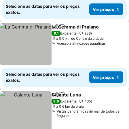
Selecione as datas para ver os preços
Ver preços
exatos.
La Gemma di Praiano
Partilhar
Adicionar aos favoritos
Ver p
9,1
Excelente
238
a 0.0 km de Centro da cidade
Acesso a atividades aquáticas
Ver preço
Selecione as datas para ver os preços
Ver preços
exatos.
Calante Luna
Partilhar
Adicionar aos favoritos
Ver preços
9,6
Excelente
405
a 0.6 km da praia
Vistas panorâmicas do mar de todos os
ângulos