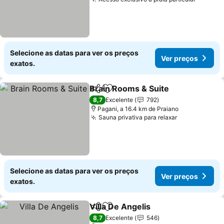
Ver pre
Selecione as datas para ver os preços
Ver preços
exatos.
Brain Rooms & Suite
Partilhar
Adicionar aos favoritos
Ver p
8,7
Excelente
792
Pagani, a 16.4 km de Praiano
Sauna privativa para relaxar
Ver preços
Selecione as datas para ver os preços
Ver preços
exatos.
Villa De Angelis
Partilhar
Adicionar aos favoritos
Ver preços
8,7
Excelente
546