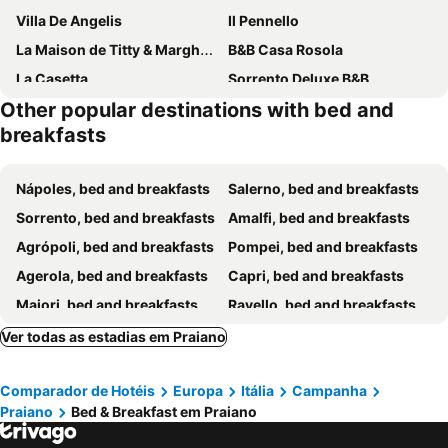
Villa De Angelis
Il Pennello
La Maison de Titty & Margherita
B&B Casa Rosola
La Casetta
Sorrento Deluxe B&B
Other popular destinations with bed and
B&b Le Tre Isole Sorrento
Casa Barbara
breakfasts
A Casa Da Mami
Mamaral
B&B Il Casale Del Generale
Marea
Nápoles, bed and breakfasts
Salerno, bed and breakfasts
Bed & Breakfast Il Sentiero
Residenza Al Pesce d'Oro
Sorrento, bed and breakfasts
Amalfi, bed and breakfasts
Domus Sole
Sorrento Pool&Suites
Agrópoli, bed and breakfasts
Pompei, bed and breakfasts
New Royal
Villa Maiki
Agerola, bed and breakfasts
Capri, bed and breakfasts
Casarufolo Paradise
Palazzo Tritone & Abagnale
Maiori, bed and breakfasts
Ravello, bed and breakfasts
Vhome
La Cascina Camere
Vietri Sul Mare, bed and breakfasts
Positano, bed and breakfasts
Ver todas as estadias em Praiano
Il Canneto
Vecchio West
Anacapri, bed and breakfasts
Procida, bed and breakfasts
Giardino dei Limoni
B&B Maiori Luxury
Comparador de Hotéis
Europa
Itália
Campanha
Castellammare di Stabia, bed and breakfasts
Paestum, bed and breakfasts
Oasi Madre della Pace
Al Geranio B&B
Praiano
Bed & Breakfast em Praiano
Vico Equense, bed and breakfasts
Pozzuoli, bed and breakfasts
Villa Fabiana
Gelsomino Rooms Ravello