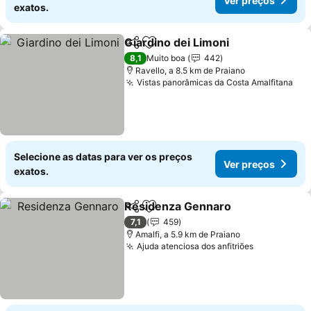
Ver preços
exatos.
Giardino dei Limoni
Partilhar
Adicionar aos favoritos
Ver pr
8,1
Muito boa
442
Ravello, a 8.5 km de Praiano
Vistas panorâmicas da Costa Amalfitana
Ver
Selecione as datas para ver os preços
Ver preços
exatos.
Residenza Gennaro
Partilhar
Adicionar aos favoritos
Ver pr
7,1
459
Amalfi, a 5.9 km de Praiano
Ajuda atenciosa dos anfitriões
Ver preços