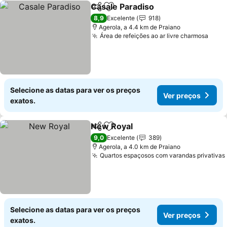
Casale Paradiso
Partilhar
Adicionar aos favoritos
Ver preço
8,9
Excelente
918
Agerola, a 4.4 km de Praiano
Área de refeições ao ar livre charmosa
Ver 
Selecione as datas para ver os preços
Ver preços
exatos.
New Royal
Partilhar
Adicionar aos favoritos
Ver preços
9,0
Excelente
389
Agerola, a 4.0 km de Praiano
Quartos espaçosos com varandas privativas
Selecione as datas para ver os preços
Ver preços
exatos.