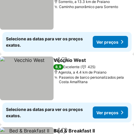
Sorrento, a 13.3 km de Praiano
Caminho panorâmico para Sorrento
Ver pr
Selecione as datas para ver os preços
Ver preços
exatos.
Vecchio West
Partilhar
Adicionar aos favoritos
Ver preços
8,9
Excelente
425
Agerola, a 4.4 km de Praiano
Passeios de barco personalizados pela
Costa Amalfitana
Selecione as datas para ver os preços
Ver preços
exatos.
Bed & Breakfast Il
Partilhar
Adicionar aos favoritos