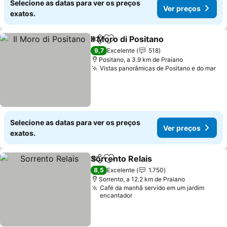
Selecione as datas para ver os preços
Ver preços
exatos.
Il Moro di Positano
Partilhar
Adicionar aos favoritos
Ver pre
9,7
Excelente
518
Positano, a 3.9 km de Praiano
Vistas panorâmicas de Positano e do mar
Ve
Selecione as datas para ver os preços
Ver preços
exatos.
Sorrento Relais
Partilhar
Adicionar aos favoritos
Ver preços
8,5
Excelente
1.750
Sorrento, a 12.2 km de Praiano
Café da manhã servido em um jardim
encantador