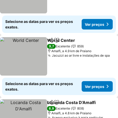
Selecione as datas para ver os preços
Ver preços
exatos.
World Center
Partilhar
Adicionar aos favoritos
Ver preços
9,7
Excelente
859
Amalfi, a 4.9 km de Praiano
Jacuzzi ao ar livre e instalações de spa
Ver
Selecione as datas para ver os preços
Ver preços
exatos.
Locanda Costa D'Amalfi
Partilhar
Adicionar aos favoritos
Ve
8,9
Excelente
808
Amalfi, a 4.8 km de Praiano
Acesso exclusivo à praia particular