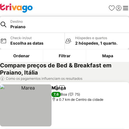
Favoritos
Iniciar
Me
Destino
Praiano
Check-in/out
Hóspedes e quartos
Escolha as datas
2 hóspedes, 1 quarto.
Ordenar
Filtrar
Mapa
Compare preços de Bed & Breakfast em
Praiano, Itália
Como os pagamentos influenciam os resultados
Marea
Partilhar
Adicionar aos favoritos
Ver preços
7,6
Boa
75
a 0.7 km de Centro da cidade