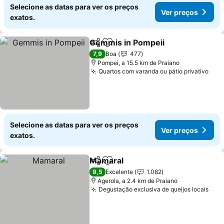
Selecione as datas para ver os preços
Ver preços
exatos.
Gemmis in Pompeii
Partilhar
Adicionar aos favoritos
Ver pr
7,9
Boa
477
Pompei, a 15.5 km de Praiano
Quartos com varanda ou pátio privativo
Ver
Selecione as datas para ver os preços
Ver preços
exatos.
Mamaral
Partilhar
Adicionar aos favoritos
Ver preços
9,5
Excelente
1.082
Agerola, a 2.4 km de Praiano
Degustação exclusiva de queijos locais
Ver