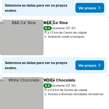
Selecione as datas para ver os preços
Ver preços
exatos.
B&B Ca' Rina
Partilhar
Adicionar aos favoritos
Ver preços
9,3
Excelente
97
a 1.5 km de Centro da cidade
Ambiente verde e tranquilo
Ver preços
Selecione as datas para ver os preços
Ver preços
exatos.
White Chocolate
Partilhar
Adicionar aos favoritos
Ver preço
8,6
Excelente
50
a 0.9 km de Centro da cidade
Acesso a diversas atividades recreativas
Ve