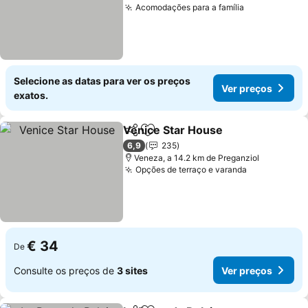
Acomodações para a família
Ver preços
Selecione as datas para ver os preços
Ver preços
exatos.
Venice Star House
Partilhar
Adicionar aos favoritos
Ver pre
6,9
235
Veneza, a 14.2 km de Preganziol
Opções de terraço e varanda
Ver preços
€ 34
De
Consulte os preços de
3 sites
Ver preços