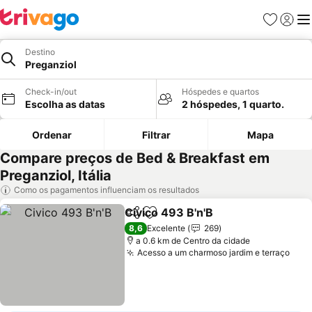
Favoritos
Iniciar
Me
Destino
Preganziol
Check-in/out
Hóspedes e quartos
Escolha as datas
2 hóspedes, 1 quarto.
Ordenar
Filtrar
Mapa
Compare preços de Bed & Breakfast em
Preganziol, Itália
Como os pagamentos influenciam os resultados
Civico 493 B'n'B
Partilhar
Adicionar aos favoritos
Ver preço
8,6
Excelente
269
a 0.6 km de Centro da cidade
Acesso a um charmoso jardim e terraço
Ver 