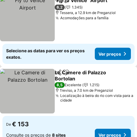
"Fly to Venice" Airport
Partilhar
Adicionar aos favoritos
Ver 
6,2
1.345
Tessera, a 12.9 km de Preganziol
Acomodações para a família
Ver preços
Selecione as datas para ver os preços
Ver preços
exatos.
Le Camere di Palazzo
Partilhar
Adicionar aos favoritos
Bortolan
Ver preços
8,5
Excelente
1.215
Treviso, a 7.0 km de Preganziol
Localização à beira do rio com vista para a
cidade
€ 153
De
Consulte os preços de
8 sites
Ver preços