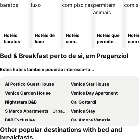
Hotéis
Hotéis de
Hotéis
Hotéis que
Hoté
baratos
luxo
com
permitem
com 
piscinas
animais
Bed & Breakfast perto de si, em Preganziol
Estes hotéis também poderão interessá-lo...
Al Portico Guest House
Venice Star House
Venice Garden House
Venice Day Apartment
Nightstars B&B
Ca' Gottardi
S Marco Apartments - Urban Boutique & Venice Link
Venice Stay
B&B Exclusive
Ca' Amore Venezia
Other popular destinations with bed and
Venice Tourist House
Venetian Experience
breakfasts
San Giacomo Venezia
Casanova ai Tolentini