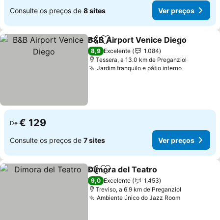
Consulte os preços de
8 sites
Ver preços
B&B Airport Venice Diego
Partilhar
Adicionar aos favoritos
8,9
Excelente
1.084
Tessera, a 13.0 km de Preganziol
Jardim tranquilo e pátio interno
Ver preço
€ 129
De
Consulte os preços de
7 sites
Ver preços
Dimora del Teatro
Partilhar
Adicionar aos favoritos
Ver pre
9,0
Excelente
1.453
Treviso, a 6.9 km de Preganziol
Ambiente único do Jazz Room
Ver preço