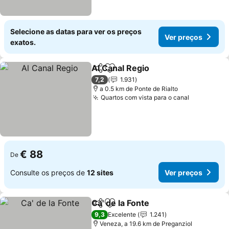
Selecione as datas para ver os preços
Ver preços
exatos.
Al Canal Regio
Partilhar
Adicionar aos favoritos
Ver preços
7,2
1.931
a 0.5 km de Ponte de Rialto
Quartos com vista para o canal
Ver preço
€ 88
De
Consulte os preços de
12 sites
Ver preços
Ca' de la Fonte
Partilhar
Adicionar aos favoritos
Ver preços
9,3
Excelente
1.241
Veneza, a 19.6 km de Preganziol