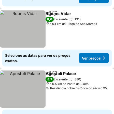
Rooms Vidar
Partilhar
Adicionar aos favoritos
Ver preços
8,6
Excelente
131
a 0.1 km de Praça de São Marcos
Selecione as datas para ver os preços
Ver preços
exatos.
Apostoli Palace
Partilhar
Adicionar aos favoritos
Ver preços
8,7
Excelente
880
a 0.5 km de Ponte de Rialto
Residência nobre histórica do século XV
Ver