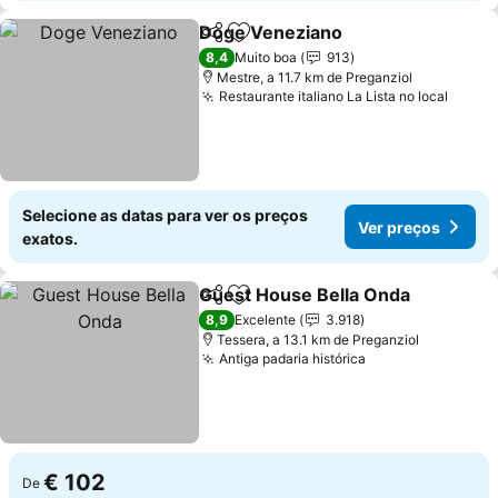
Doge Veneziano
Partilhar
Adicionar aos favoritos
Ver preço
8,4
Muito boa
913
Mestre, a 11.7 km de Preganziol
Restaurante italiano La Lista no local
Ver p
Selecione as datas para ver os preços
Ver preços
exatos.
Guest House Bella Onda
Partilhar
Adicionar aos favoritos
V
8,9
Excelente
3.918
Tessera, a 13.1 km de Preganziol
Antiga padaria histórica
Ver preços
€ 102
De