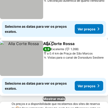
Decoração autêntica de quarto veneziano
V
Selecione as datas para ver os preços
Ver preços
exatos.
Alla Corte Rossa
Partilhar
Adicionar aos favoritos
Ver preço
8,9
Excelente
1.268
a 0.4 km de Praça de São Marcos
Vistas para o canal de Dorsoduro Sestiere
Ve
Selecione as datas para ver os preços
Ver preços
exatos.
Mostrar mais
Os preços e a disponibilidade que recebemos dos sites de reserva