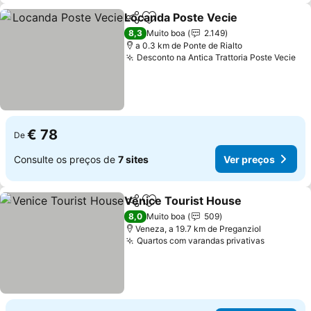
Locanda Poste Vecie
Partilhar
Adicionar aos favoritos
Ver p
8,3
Muito boa
2.149
a 0.3 km de Ponte de Rialto
Desconto na Antica Trattoria Poste Vecie
Ve
€ 78
De
Consulte os preços de
7 sites
Ver preços
Venice Tourist House
Partilhar
Adicionar aos favoritos
Ver 
8,0
Muito boa
509
Veneza, a 19.7 km de Preganziol
Quartos com varandas privativas
Ver preç