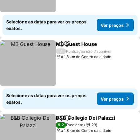
Selecione as datas para ver os preços
Ver preços
exatos.
MB Guest House
Partilhar
Adicionar aos favoritos
Ver preço
/
Pontuação não disponível
a 1.8 km de Centro da cidade
Selecione as datas para ver os preços
Ver preços
exatos.
B&B Collegio Dei Palazzi
Partilhar
Adicionar aos favoritos
Ve
9,2
Excelente
29
a 1.8 km de Centro da cidade