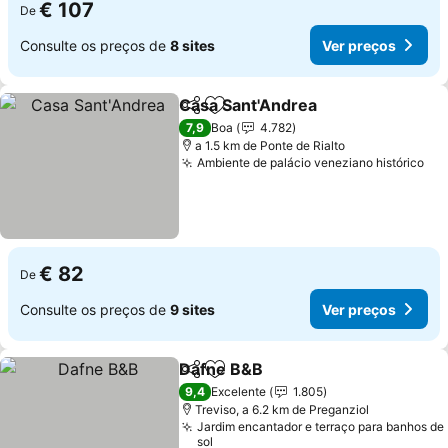
€ 107
De
Consulte os preços de
8 sites
Ver preços
Casa Sant'Andrea
Partilhar
Adicionar aos favoritos
Ver preç
7,9
Boa
4.782
a 1.5 km de Ponte de Rialto
Ambiente de palácio veneziano histórico
Ver
€ 82
De
Consulte os preços de
9 sites
Ver preços
Dafne B&B
Partilhar
Adicionar aos favoritos
Ver preços
9,4
Excelente
1.805
Treviso, a 6.2 km de Preganziol
Jardim encantador e terraço para banhos de
sol