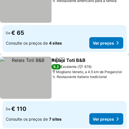
Restaurante americano para a família
Ver p
€ 65
De
Consulte os preços de
4 sites
Ver preços
Relais Toti B&B
Partilhar
Adicionar aos favoritos
Ver preços
9,2
Excelente
676
Mogliano Veneto, a 4.5 km de Preganziol
Restaurante italiano tradicional
Ver preço
€ 110
De
Consulte os preços de
7 sites
Ver preços