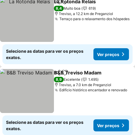
La Rotonda Relais
Partilhar
Adicionar aos favoritos
Ver preç
8,4
Muito boa
619
Treviso, a 12.2 km de Preganziol
Terraço para o relaxamento dos hóspedes
Ve
Selecione as datas para ver os preços
Ver preços
exatos.
B&B Treviso Madam
Partilhar
Adicionar aos favoritos
Ver p
8,9
Excelente
1.495
Treviso, a 7.0 km de Preganziol
Edifício histórico encantador e renovado
Ver
Selecione as datas para ver os preços
Ver preços
exatos.