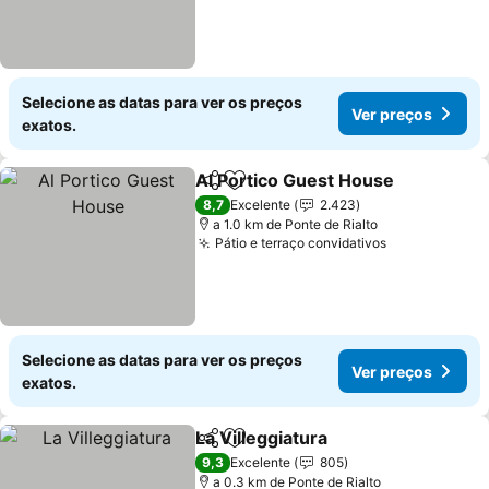
Selecione as datas para ver os preços
Ver preços
exatos.
Al Portico Guest House
Partilhar
Adicionar aos favoritos
Ve
8,7
Excelente
2.423
a 1.0 km de Ponte de Rialto
Pátio e terraço convidativos
Ver preços
Selecione as datas para ver os preços
Ver preços
exatos.
La Villeggiatura
Partilhar
Adicionar aos favoritos
Ver preços
9,3
Excelente
805
a 0.3 km de Ponte de Rialto