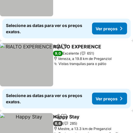
Selecione as datas para ver os preços
Ver preços
exatos.
RIALTO EXPERIENCE
Partilhar
Adicionar aos favoritos
Ver p
9,0
Excelente
651
Veneza, a 19.8 km de Preganziol
Vistas tranquilas para o pátio
Ver preços
Selecione as datas para ver os preços
Ver preços
exatos.
Happy Stay
Partilhar
Adicionar aos favoritos
Ver preços
6,6
285
Mestre, a 13.3 km de Preganziol