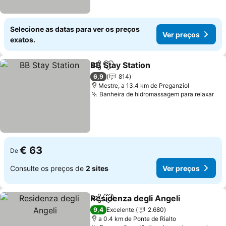
Selecione as datas para ver os preços
Ver preços
exatos.
BB Stay Station
Partilhar
Adicionar aos favoritos
Ver preços
6,9
814
Mestre, a 13.4 km de Preganziol
Banheira de hidromassagem para relaxar
Ver
€ 63
De
Consulte os preços de
2 sites
Ver preços
Residenza degli Angeli
Partilhar
Adicionar aos favoritos
Ver
9,4
Excelente
2.680
a 0.4 km de Ponte de Rialto