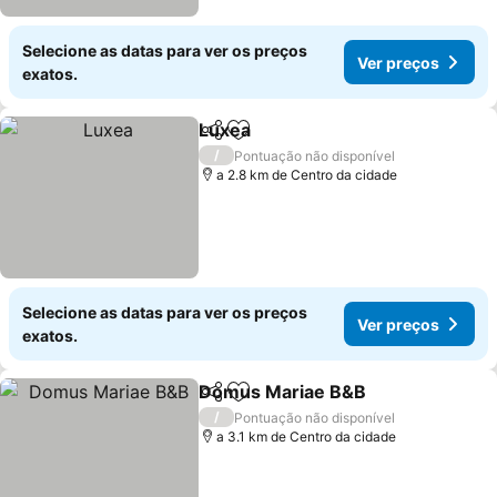
Selecione as datas para ver os preços
Ver preços
exatos.
Luxea
Partilhar
Adicionar aos favoritos
Ver preços
/
Pontuação não disponível
a 2.8 km de Centro da cidade
Selecione as datas para ver os preços
Ver preços
exatos.
Domus Mariae B&B
Partilhar
Adicionar aos favoritos
Ver pr
/
Pontuação não disponível
a 3.1 km de Centro da cidade