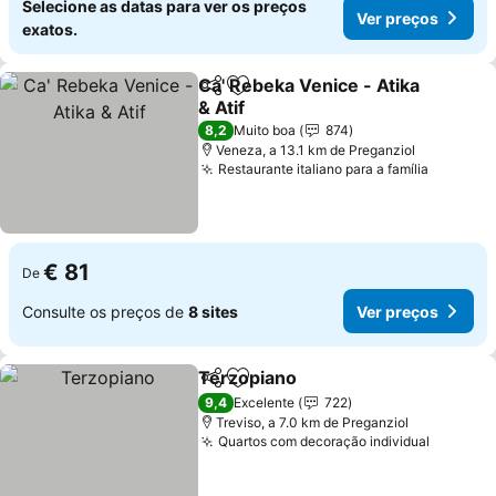
Selecione as datas para ver os preços
Ver preços
exatos.
Ca' Rebeka Venice - Atika
Partilhar
Adicionar aos favoritos
& Atif
Ver preços
8,2
Muito boa
874
Veneza, a 13.1 km de Preganziol
Restaurante italiano para a família
Ver pre
€ 81
De
Consulte os preços de
8 sites
Ver preços
Terzopiano
Partilhar
Adicionar aos favoritos
Ver preços
9,4
Excelente
722
Treviso, a 7.0 km de Preganziol
Quartos com decoração individual
Ver pre