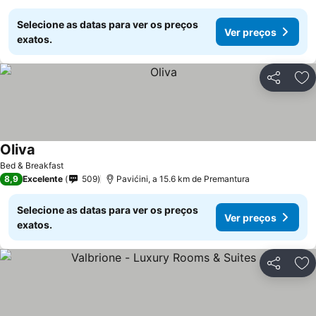
Selecione as datas para ver os preços
Ver preços
exatos.
Partilhar
Ad
Oliva
Bed & Breakfast
8,9
Excelente
509
Pavićini, a 15.6 km de Premantura
Selecione as datas para ver os preços
Ver preços
exatos.
Partilhar
Ad