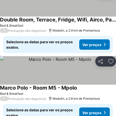
Double Room, Terrace, Fridge, Wifi, Airco, Parking, Kitchen Use
Bed & Breakfast
/
Medulin, a 2.9 km de Premantura
Pontuação não disponível
Selecione as datas para ver os preços
Ver preços
exatos.
Partilhar
Ad
Marco Polo - Room M5 - Mpolo
Bed & Breakfast
/
Medulin, a 2.8 km de Premantura
Pontuação não disponível
Selecione as datas para ver os preços
Ver preços
exatos.