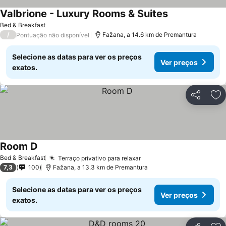
Valbrione - Luxury Rooms & Suites
Bed & Breakfast
/
Fažana, a 14.6 km de Premantura
Pontuação não disponível
Selecione as datas para ver os preços
Ver preços
exatos.
Partilhar
Ad
Room D
Bed & Breakfast
Terraço privativo para relaxar
7,3
100
Fažana, a 13.3 km de Premantura
Selecione as datas para ver os preços
Ver preços
exatos.