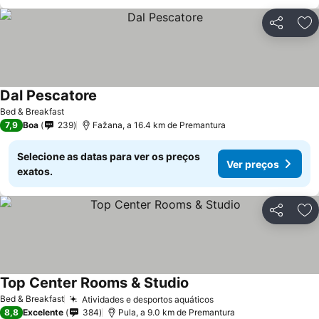
Partilhar
Ad
Dal Pescatore
Bed & Breakfast
7,9
Boa
239
Fažana, a 16.4 km de Premantura
Selecione as datas para ver os preços
Ver preços
exatos.
Partilhar
Ad
Top Center Rooms & Studio
Bed & Breakfast
Atividades e desportos aquáticos
8,8
Excelente
384
Pula, a 9.0 km de Premantura