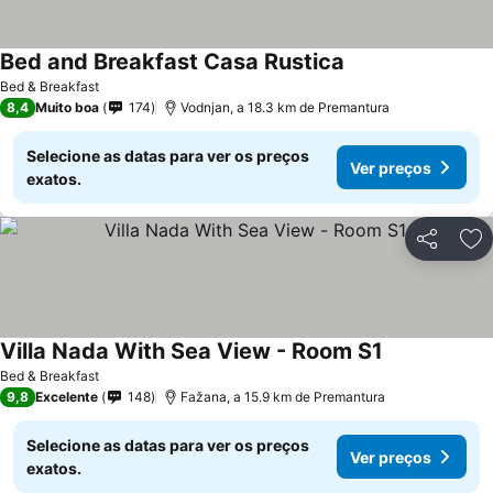
Bed and Breakfast Casa Rustica
Bed & Breakfast
8,4
Muito boa
174
Vodnjan, a 18.3 km de Premantura
Selecione as datas para ver os preços
Ver preços
exatos.
Partilhar
Ad
Villa Nada With Sea View - Room S1
Bed & Breakfast
9,8
Excelente
148
Fažana, a 15.9 km de Premantura
Selecione as datas para ver os preços
Ver preços
exatos.