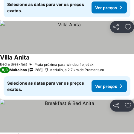
Selecione as datas para ver os preços
Ver preços
exatos.
Partilhar
Ad
Villa Anita
Bed & Breakfast
Praia próxima para windsurf e jet ski
8,3
Muito boa
288
Medulin, a 2.7 km de Premantura
Selecione as datas para ver os preços
Ver preços
exatos.
Partilhar
Ad