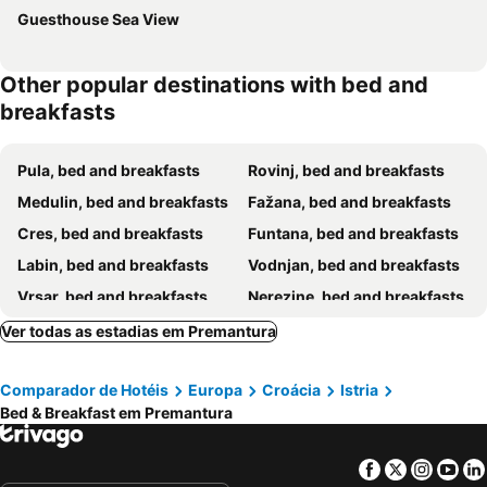
Guesthouse Sea View
Other popular destinations with bed and
breakfasts
Pula, bed and breakfasts
Rovinj, bed and breakfasts
Medulin, bed and breakfasts
Fažana, bed and breakfasts
Cres, bed and breakfasts
Funtana, bed and breakfasts
Labin, bed and breakfasts
Vodnjan, bed and breakfasts
Vrsar, bed and breakfasts
Nerezine, bed and breakfasts
Bale, bed and breakfasts
Rabac, bed and breakfasts
Ver todas as estadias em Premantura
Pavićini, bed and breakfasts
Gračišće, bed and breakfasts
Comparador de Hotéis
Europa
Croácia
Istria
Sveta Nedelja, bed and breakfasts
Bed & Breakfast em Premantura
Facebook
Twitter
Insta
Yo