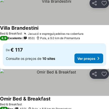
Partilhar
Ad
Villa Brandestini
Bed & Breakfast
Jacuzzi e espreguiçadeiras na cobertura
8,9
Excelente
853
Pula, a 9.0 km de Premantura
€ 117
De
Consulte os preços de
10 sites
Ver preços
Partilhar
Ad
Omir Bed & Breakfast
Bed & Breakfast
7,9
Boa
432
Pula, a 8.8 km de Premantura