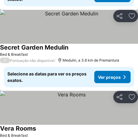
Partilhar
Ad
Secret Garden Medulin
Bed & Breakfast
/
Medulin, a 3.6 km de Premantura
Pontuação não disponível
Selecione as datas para ver os preços
Ver preços
exatos.
Partilhar
Ad
Vera Rooms
Bed & Breakfast