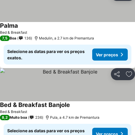
Palma
Bed & Breakfast
7,5
Boa
136
Medulin, a 2.7 km de Premantura
Selecione as datas para ver os preços
Ver preços
exatos.
Partilhar
Ad
Bed & Breakfast Banjole
Bed & Breakfast
8,2
Muito boa
236
Pula, a 4.7 km de Premantura
Selecione as datas para ver os preços
Ver preços