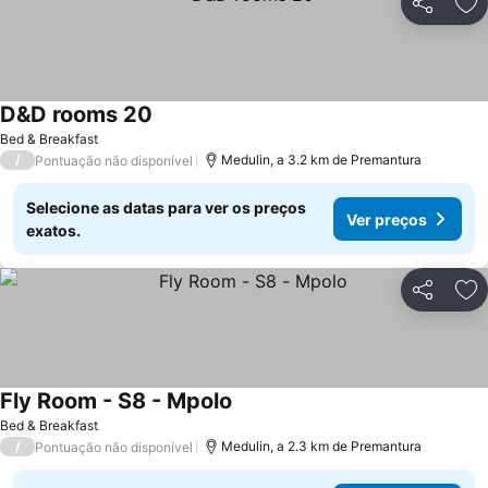
Partilhar
Ad
D&D rooms 20
Bed & Breakfast
/
Medulin, a 3.2 km de Premantura
Pontuação não disponível
Selecione as datas para ver os preços
Ver preços
exatos.
Partilhar
Ad
Fly Room - S8 - Mpolo
Bed & Breakfast
/
Medulin, a 2.3 km de Premantura
Pontuação não disponível