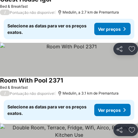
Bed & Breakfast
/
Medulin, a 2.7 km de Premantura
Pontuação não disponível
Selecione as datas para ver os preços
Ver preços
exatos.
Partilhar
Ad
Room With Pool 2371
Bed & Breakfast
/
Medulin, a 3.1 km de Premantura
Pontuação não disponível
Selecione as datas para ver os preços
Ver preços
exatos.
Partilhar
Ad