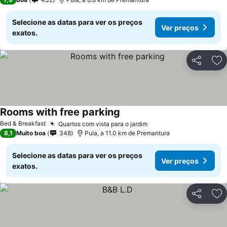
Selecione as datas para ver os preços
Ver preços
exatos.
Partilhar
Ad
Rooms with free parking
Bed & Breakfast
Quartos com vista para o jardim
8,1
Muito boa
348
Pula, a 11.0 km de Premantura
Selecione as datas para ver os preços
Ver preços
exatos.
Partilhar
Ad