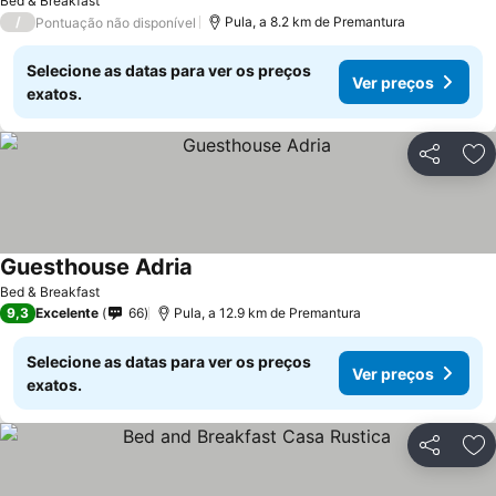
Bed & Breakfast
/
Pula, a 8.2 km de Premantura
Pontuação não disponível
Selecione as datas para ver os preços
Ver preços
exatos.
Partilhar
Ad
Guesthouse Adria
Bed & Breakfast
9,3
Excelente
66
Pula, a 12.9 km de Premantura
Selecione as datas para ver os preços
Ver preços
exatos.
Partilhar
Ad