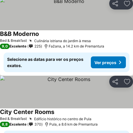
Partilhar
Ad
B&B Moderno
Bed & Breakfast
Culinária istriana do jardim à mesa
9,0
Excelente
225
Fažana, a 14.2 km de Premantura
Selecione as datas para ver os preços
Ver preços
exatos.
Partilhar
Ad
City Center Rooms
Bed & Breakfast
Edifício histórico no centro de Pula
8,8
Excelente
370
Pula, a 8.6 km de Premantura