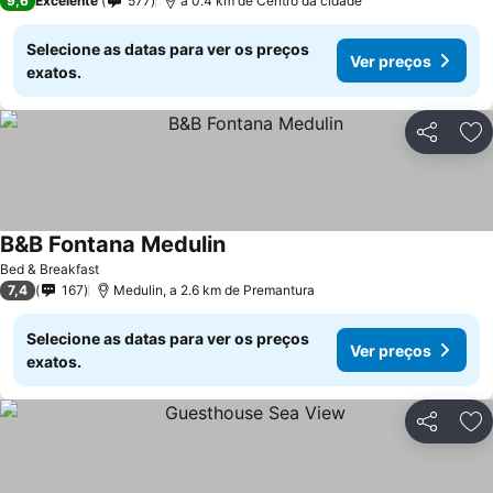
9,6
Excelente
577
a 0.4 km de Centro da cidade
Selecione as datas para ver os preços
Ver preços
exatos.
Partilhar
Ad
B&B Fontana Medulin
Bed & Breakfast
7,4
167
Medulin, a 2.6 km de Premantura
Selecione as datas para ver os preços
Ver preços
exatos.
Partilhar
Ad