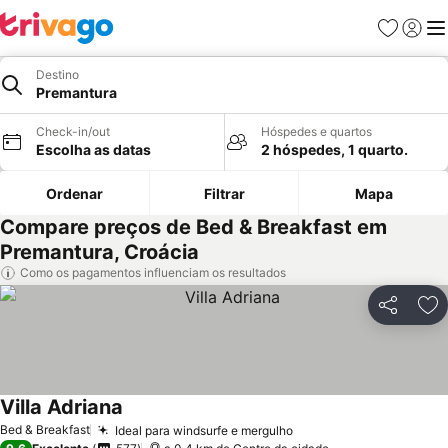
Favoritos
Iniciar
Me
Destino
Premantura
Check-in/out
Hóspedes e quartos
Escolha as datas
2 hóspedes, 1 quarto.
Ordenar
Filtrar
Mapa
Compare preços de Bed & Breakfast em
Premantura, Croácia
Como os pagamentos influenciam os resultados
Partilhar
Ad
Villa Adriana
Bed & Breakfast
Ideal para windsurfe e mergulho