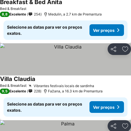
Breakfast & Bed Anita
Bed & Breakfast
8,8
Excelente
254
Medulin, a 2.7 km de Premantura
Selecione as datas para ver os preços
Ver preços
exatos.
Partilhar
Ad
Villa Claudia
Bed & Breakfast
Vibrantes festivais locais de sardinha
9,5
Excelente
228
Fažana, a 16.3 km de Premantura
Selecione as datas para ver os preços
Ver preços
exatos.
Partilhar
Ad