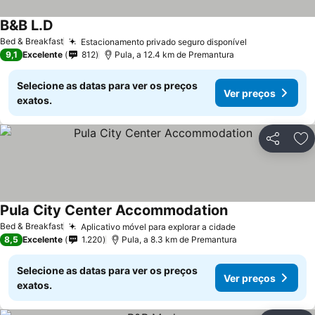
B&B L.D
Bed & Breakfast
Estacionamento privado seguro disponível
9,1
Excelente
812
Pula, a 12.4 km de Premantura
Selecione as datas para ver os preços
Ver preços
exatos.
Partilhar
Ad
Pula City Center Accommodation
Bed & Breakfast
Aplicativo móvel para explorar a cidade
8,5
Excelente
1.220
Pula, a 8.3 km de Premantura
Selecione as datas para ver os preços
Ver preços
exatos.