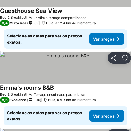
Guesthouse Sea View
Bed & Breakfast
Jardim e terraço compartilhados
8,4
Muito boa
62
Pula, a 12.4 km de Premantura
Selecione as datas para ver os preços
Ver preços
exatos.
Partilhar
Ad
Emma's rooms B&B
Bed & Breakfast
Terraço ensolarado para relaxar
8,6
Excelente
106
Pula, a 9.3 km de Premantura
Selecione as datas para ver os preços
Ver preços
exatos.