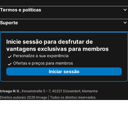
Roslin, bed and breakfasts
Ardenlee Guest House
Termos e políticas
Suporte
Inicie sessão para desfrutar de
vantagens exclusivas para membros
Personalize a sua experiência
Ofertas e preços para membros
Iniciar sessão
trivago N.V.
, Kesselstraße 5 – 7, 40221 Düsseldorf, Alemanha
Direitos autorais 2026 trivago | Todos os direitos reservados.