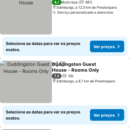
8,1
Muito boa
661
Edimburgo, a 12.5 km de Prestonpans
Serviço personalizado e atencioso
Ver pre
Selecione as datas para ver os preços
Ver preços
exatos.
Duddingston Guest
Partilhar
Adicionar aos favoritos
House - Rooms Only
Ver preços
7,3
59
Edimburgo, a 8.7 km de Prestonpans
Selecione as datas para ver os preços
Ver preços
exatos.