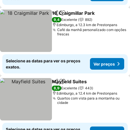
18 Craigmillar Park
Partilhar
Adicionar aos favoritos
Ver pre
9,4
Excelente
892
Edimburgo, a 12.3 km de Prestonpans
Café da manhã personalizado com opções
frescas
Selecione as datas para ver os preços
Ver preços
exatos.
Mayfield Suites
Partilhar
Adicionar aos favoritos
Ver preços
8,9
Excelente
443
Edimburgo, a 12.4 km de Prestonpans
Quartos com vista para a montanha ou
cidade
Selecione as datas para ver os preços