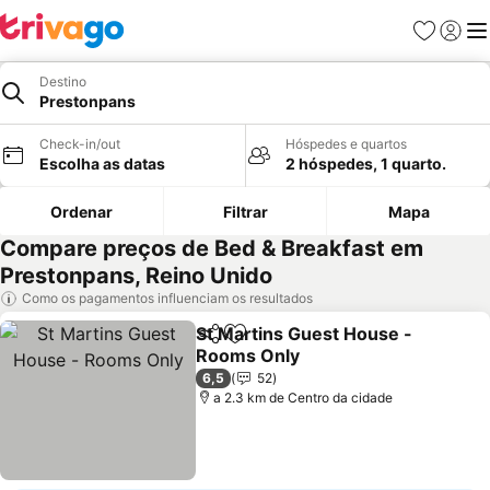
Favoritos
Iniciar
Me
Destino
Prestonpans
Check-in/out
Hóspedes e quartos
Escolha as datas
2 hóspedes, 1 quarto.
Ordenar
Filtrar
Mapa
Compare preços de Bed & Breakfast em
Prestonpans, Reino Unido
Como os pagamentos influenciam os resultados
St Martins Guest House -
Partilhar
Adicionar aos favoritos
Rooms Only
Ver preços
6,5
52
a 2.3 km de Centro da cidade