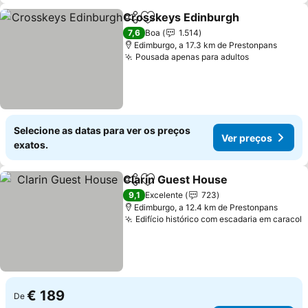
Crosskeys Edinburgh
Partilhar
Adicionar aos favoritos
Ver 
7,6
Boa
1.514
Edimburgo, a 17.3 km de Prestonpans
Pousada apenas para adultos
Ver preços
Selecione as datas para ver os preços
Ver preços
exatos.
Clarin Guest House
Partilhar
Adicionar aos favoritos
Ver pr
9,1
Excelente
723
Edimburgo, a 12.4 km de Prestonpans
Edifício histórico com escadaria em caracol
V
€ 189
De