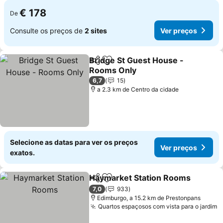
€ 178
De
Consulte os preços de
2 sites
Ver preços
Bridge St Guest House -
Partilhar
Adicionar aos favoritos
Rooms Only
Ver preços
6,7
15
a 2.3 km de Centro da cidade
Selecione as datas para ver os preços
Ver preços
exatos.
Haymarket Station Rooms
Partilhar
Adicionar aos favoritos
7,0
933
Edimburgo, a 15.2 km de Prestonpans
Quartos espaçosos com vista para o jardim
V