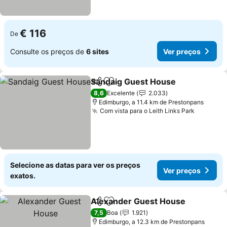
€ 116
De
Consulte os preços de
6 sites
Ver preços
Sandaig Guest House
Partilhar
Adicionar aos favoritos
Ver 
8,6
Excelente
2.033
Edimburgo, a 11.4 km de Prestonpans
Com vista para o Leith Links Park
Ver pre
Selecione as datas para ver os preços
Ver preços
exatos.
Alexander Guest House
Partilhar
Adicionar aos favoritos
Ve
7,5
Boa
1.921
Edimburgo, a 12.3 km de Prestonpans