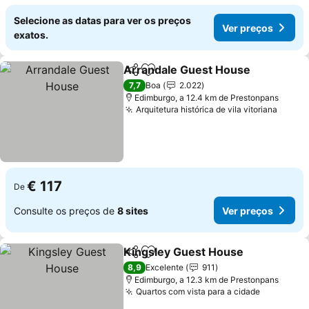
Selecione as datas para ver os preços
Ver preços
exatos.
Arrandale Guest House
Partilhar
Adicionar aos favoritos
Ve
7,7
Boa
2.022
Edimburgo, a 12.4 km de Prestonpans
Arquitetura histórica de vila vitoriana
Ver p
€ 117
De
Consulte os preços de
8 sites
Ver preços
Kingsley Guest House
Partilhar
Adicionar aos favoritos
Ver
8,9
Excelente
911
Edimburgo, a 12.3 km de Prestonpans
Quartos com vista para a cidade
Ver preç