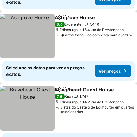
exatos.
Ashgrove House
Partilhar
Adicionar aos favoritos
Ver preço
8,6
Excelente
1.440
Edimburgo, a 15.4 km de Prestonpans
Quartos tranquilos com vista para o jardim
Ve
Selecione as datas para ver os preços
Ver preços
exatos.
Braveheart Guest House
Partilhar
Adicionar aos favoritos
V
7,6
Boa
1.747
Edimburgo, a 14.2 km de Prestonpans
Vistas do Castelo de Edimburgo em quartos
selecionados