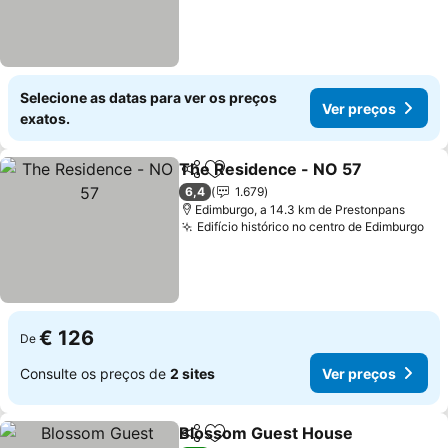
Selecione as datas para ver os preços
Ver preços
exatos.
The Residence - NO 57
Partilhar
Adicionar aos favoritos
Ve
6,4
1.679
Edimburgo, a 14.3 km de Prestonpans
Edifício histórico no centro de Edimburgo
Ver
€ 126
De
Consulte os preços de
2 sites
Ver preços
Blossom Guest House
Partilhar
Adicionar aos favoritos
Ver