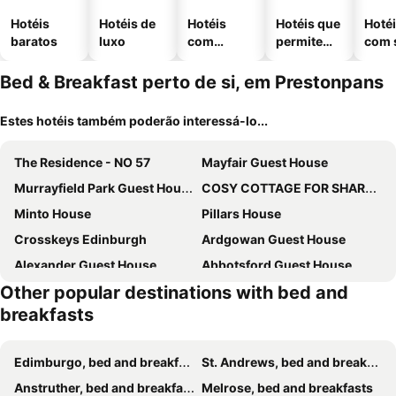
Hotéis
Hotéis de
Hotéis
Hotéis que
Hoté
baratos
luxo
com
permitem
com 
piscinas
animais
Bed & Breakfast perto de si, em Prestonpans
Estes hotéis também poderão interessá-lo...
The Residence - NO 57
Mayfair Guest House
Murrayfield Park Guest House
COSY COTTAGE FOR SHARE , Private Double Room, Wifi, Parking, Garden
Minto House
Pillars House
Crosskeys Edinburgh
Ardgowan Guest House
Alexander Guest House
Abbotsford Guest House
Other popular destinations with bed and
Menzies Guest House
Dalry Guest House
breakfasts
Allison House 17
Mayfield Suites
Arrandale Guest House
Edinburgh full bliss
Edimburgo, bed and breakfasts
St. Andrews, bed and breakfasts
Double Edinburgh Homestay
Duddingston Guest House - Rooms Only
Anstruther, bed and breakfasts
Melrose, bed and breakfasts
Braveheart Guest House
Dorstan House