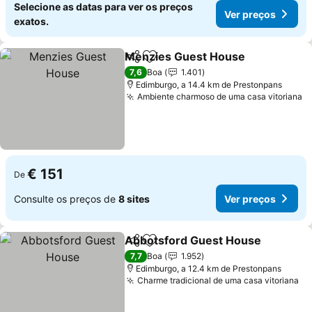
Selecione as datas para ver os preços
Ver preços
exatos.
Menzies Guest House
Partilhar
Adicionar aos favoritos
Ver 
7,6
Boa
1.401
Edimburgo, a 14.4 km de Prestonpans
Ambiente charmoso de uma casa vitoriana
V
€ 151
De
Consulte os preços de
8 sites
Ver preços
Abbotsford Guest House
Partilhar
Adicionar aos favoritos
V
7,7
Boa
1.952
Edimburgo, a 12.4 km de Prestonpans
Charme tradicional de uma casa vitoriana
Ve