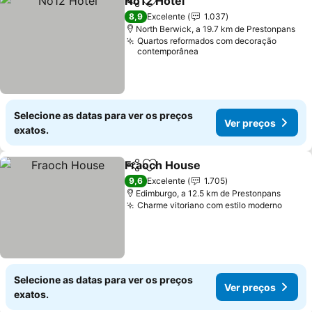
No12 Hotel
Partilhar
Adicionar aos favoritos
Ver preços
8,9
Excelente
1.037
North Berwick, a 19.7 km de Prestonpans
Quartos reformados com decoração
contemporânea
Selecione as datas para ver os preços
Ver preços
exatos.
Fraoch House
Partilhar
Adicionar aos favoritos
Ver preços
9,6
Excelente
1.705
Edimburgo, a 12.5 km de Prestonpans
Charme vitoriano com estilo moderno
Ver p
Selecione as datas para ver os preços
Ver preços
exatos.