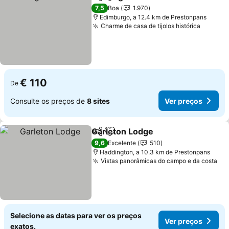
Partilhar
Adicionar aos favoritos
Ver 
7,5
Boa
1.970
Edimburgo, a 12.4 km de Prestonpans
Charme de casa de tijolos histórica
Ver pr
€ 110
De
Consulte os preços de
8 sites
Ver preços
Garleton Lodge
Partilhar
Adicionar aos favoritos
Ver preços
9,6
Excelente
510
Haddington, a 10.3 km de Prestonpans
Vistas panorâmicas do campo e da costa
Ve
Selecione as datas para ver os preços
Ver preços
exatos.