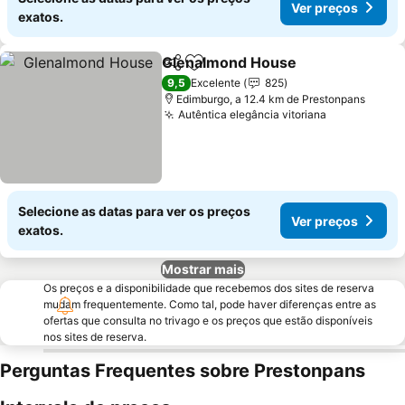
Ver preços
exatos.
Glenalmond House
Partilhar
Adicionar aos favoritos
Ver pr
9,5
Excelente
825
Edimburgo, a 12.4 km de Prestonpans
Autêntica elegância vitoriana
Ver preços
Selecione as datas para ver os preços
Ver preços
exatos.
Mostrar mais
Os preços e a disponibilidade que recebemos dos sites de reserva
mudam frequentemente. Como tal, pode haver diferenças entre as
ofertas que consulta no trivago e os preços que estão disponíveis
nos sites de reserva.
Perguntas Frequentes sobre Prestonpans