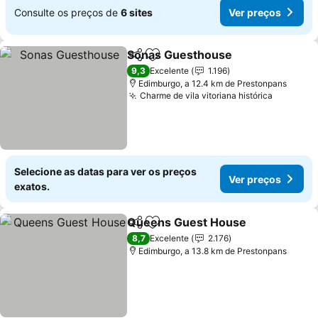
Consulte os preços de
6 sites
Ver preços
Sonas Guesthouse
Partilhar
Adicionar aos favoritos
Ver pre
9,3
Excelente
1.196
Edimburgo, a 12.4 km de Prestonpans
Charme de vila vitoriana histórica
Ver pre
Selecione as datas para ver os preços
Ver preços
exatos.
Queens Guest House
Partilhar
Adicionar aos favoritos
Ver 
8,7
Excelente
2.176
Edimburgo, a 13.8 km de Prestonpans