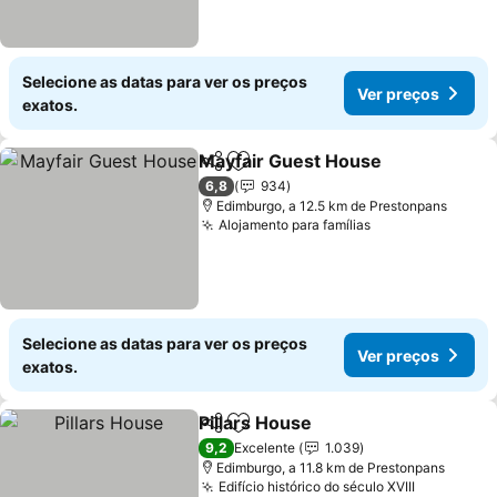
Selecione as datas para ver os preços
Ver preços
exatos.
Mayfair Guest House
Partilhar
Adicionar aos favoritos
Ver 
6,8
934
Edimburgo, a 12.5 km de Prestonpans
Alojamento para famílias
Ver preços
Selecione as datas para ver os preços
Ver preços
exatos.
Pillars House
Partilhar
Adicionar aos favoritos
Ver preços
9,2
Excelente
1.039
Edimburgo, a 11.8 km de Prestonpans
Edifício histórico do século XVIII
Ver preço