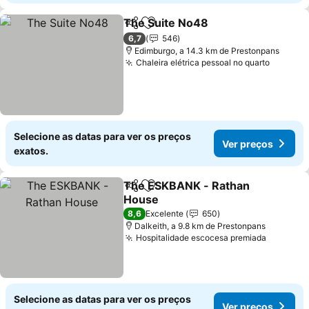
The Suite No48
Partilhar
Adicionar aos favoritos
Ver preços
6,7
546
Edimburgo, a 14.3 km de Prestonpans
Chaleira elétrica pessoal no quarto
Ver pre
Selecione as datas para ver os preços
Ver preços
exatos.
The ESKBANK - Rathan
Partilhar
Adicionar aos favoritos
House
Ver preços
8,6
Excelente
650
Dalkeith, a 9.8 km de Prestonpans
Hospitalidade escocesa premiada
Ver pre
Selecione as datas para ver os preços
Ver preços