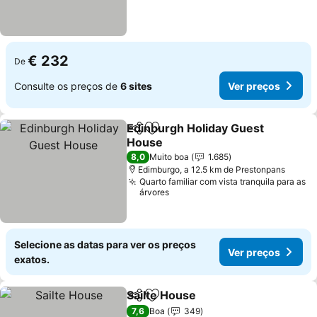
€ 232
De
Consulte os preços de
6 sites
Ver preços
Edinburgh Holiday Guest
Partilhar
Adicionar aos favoritos
House
Ver preços
8,0
Muito boa
1.685
Edimburgo, a 12.5 km de Prestonpans
Quarto familiar com vista tranquila para as
árvores
Selecione as datas para ver os preços
Ver preços
exatos.
Sailte House
Partilhar
Adicionar aos favoritos
Ver preços
7,6
Boa
349