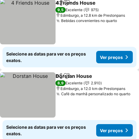
4 Friends House
Partilhar
Adicionar aos favoritos
Ver preço
9,5
Excelente
975
Edimburgo, a 12.8 km de Prestonpans
Bebidas convenientes no quarto
Ver preç
Selecione as datas para ver os preços
Ver preços
exatos.
Dorstan House
Partilhar
Adicionar aos favoritos
Ver preços
8,9
Excelente
2.910
Edimburgo, a 12.0 km de Prestonpans
Café da manhã personalizado no quarto
Ver
Selecione as datas para ver os preços
Ver preços
exatos.