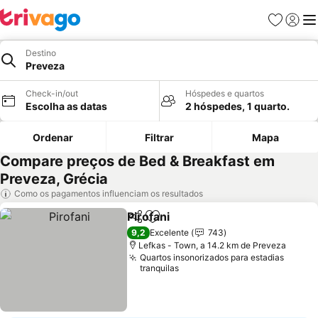
Favoritos
Iniciar
Me
Destino
Preveza
Check-in/out
Hóspedes e quartos
Escolha as datas
2 hóspedes, 1 quarto.
Ordenar
Filtrar
Mapa
Compare preços de Bed & Breakfast em
Preveza, Grécia
Como os pagamentos influenciam os resultados
Pirofani
Partilhar
Adicionar aos favoritos
9,2
Excelente
743
Lefkas - Town, a 14.2 km de Preveza
Quartos insonorizados para estadias
tranquilas