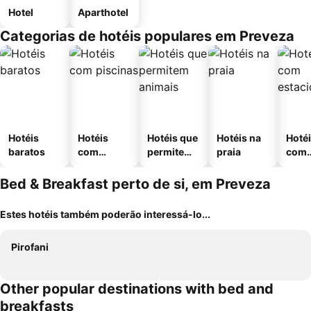
Hotel
Aparthotel
Categorias de hotéis populares em Preveza
Hotéis
Hotéis
Hotéis que
Hotéis na
Hoté
baratos
com
permitem
praia
com
piscinas
animais
esta
ment
Bed & Breakfast perto de si, em Preveza
Estes hotéis também poderão interessá-lo...
Pirofani
Other popular destinations with bed and
breakfasts