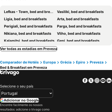
Lefkas - Town, bed and breakfasts
Vasiliki, bed and breakfasts
Ligia, bed and breakfasts
Arta, bed and breakfasts
Perigiali, bed and breakfasts
Parga, bed and breakfasts
Nikiana, bed and breakfasts
Vliho, bed and breakfasts
Kalamitsi, bed and breakfasts
Geni, bed and breakfasts
Ver todas as estadias em Preveza
Comparador de Hotéis
Europa
Grécia
Epiro
Preveza
Bed & Breakfast em Preveza
Facebook
Twitter
Insta
Yo
Selecione o seu país
Adicionar no Google
Encontre facilmente os nossos
resultados: adicione o trivago como