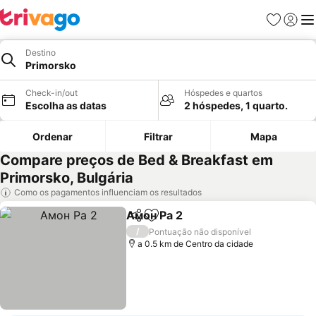
Favoritos
Iniciar
Me
Destino
Primorsko
Check-in/out
Hóspedes e quartos
Escolha as datas
2 hóspedes, 1 quarto.
Ordenar
Filtrar
Mapa
Compare preços de Bed & Breakfast em
Primorsko, Bulgária
Como os pagamentos influenciam os resultados
Амон Ра 2
Partilhar
Adicionar aos favoritos
/
Pontuação não disponível
a 0.5 km de Centro da cidade