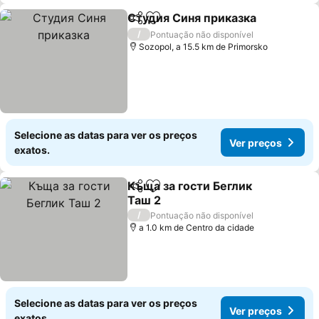
Студия Синя приказка
Partilhar
Adicionar aos favoritos
/
Pontuação não disponível
Sozopol, a 15.5 km de Primorsko
Selecione as datas para ver os preços
Ver preços
exatos.
Къща за гости Беглик
Partilhar
Adicionar aos favoritos
Таш 2
/
Pontuação não disponível
a 1.0 km de Centro da cidade
Selecione as datas para ver os preços
Ver preços
exatos.