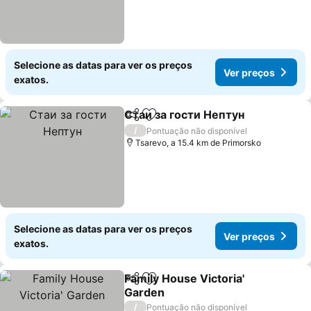
Selecione as datas para ver os preços
Ver preços
exatos.
Стаи за гости Нептун
Partilhar
Adicionar aos favoritos
/
Pontuação não disponível
Tsarevo, a 15.4 km de Primorsko
Selecione as datas para ver os preços
Ver preços
exatos.
Family House Victoria'
Partilhar
Adicionar aos favoritos
Garden
/
Pontuação não disponível