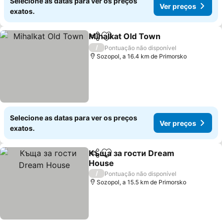
Selecione as datas para ver os preços
Ver preços
exatos.
Mihalkat Old Town
Partilhar
Adicionar aos favoritos
/
Pontuação não disponível
Sozopol, a 16.4 km de Primorsko
Selecione as datas para ver os preços
Ver preços
exatos.
Къща за гости Dream
Partilhar
Adicionar aos favoritos
House
/
Pontuação não disponível
Sozopol, a 15.5 km de Primorsko