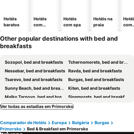
Hotéis
Hotéis
Hotéis
Hotéis na
Hoté
baratos
com
com spa
praia
com
piscinas
esta
ment
Other popular destinations with bed and
breakfasts
Sozopol, bed and breakfasts
Tchernomorets, bed and breakfasts
Nessebar, bed and breakfasts
Ravda, bed and breakfasts
Tsarevo, bed and breakfasts
Burgas, bed and breakfasts
Sunny Beach, bed and breakfasts
Kiten, bed and breakfasts
Malko Tarnovo, bed and breakfasts
Sinemorets, bed and breakfasts
Ahtopol, bed and breakfasts
Pomorie, bed and breakfasts
Ver todas as estadias em Primorsko
Lozenets, bed and breakfasts
Sveti Vlas, bed and breakfasts
Comparador de Hotéis
Europa
Bulgária
Burgas
Primorsko
Bed & Breakfast em Primorsko