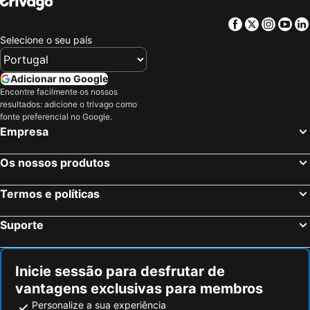
Facebook
Twitter
Insta
Yo
Selecione o seu país
Adicionar no Google
Encontre facilmente os nossos
resultados: adicione o trivago como
fonte preferencial no Google.
Empresa
Os nossos produtos
Termos e políticas
Suporte
Inicie sessão para desfrutar de
vantagens exclusivas para membros
Personalize a sua experiência