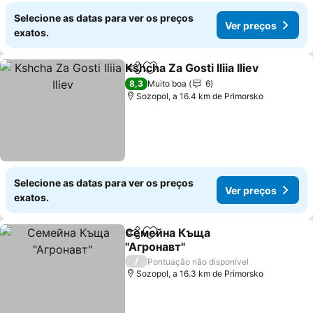
Selecione as datas para ver os preços
Ver preços
exatos.
Kshcha Za Gosti Iliia Iliev
Partilhar
Adicionar aos favoritos
8,3
Muito boa
6
Sozopol, a 16.4 km de Primorsko
Selecione as datas para ver os preços
Ver preços
exatos.
Семейна Къща
Partilhar
Adicionar aos favoritos
"Агронавт"
/
Pontuação não disponível
Sozopol, a 16.3 km de Primorsko