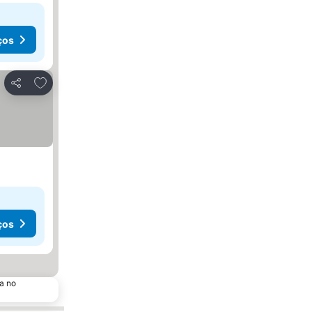
ços
Adicionar aos favoritos
Partilhar
ços
a no