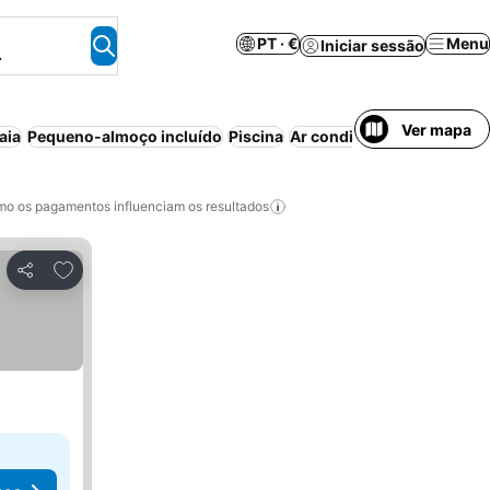
PT · €
Menu
Iniciar sessão
.
Ver mapa
aia
Pequeno-almoço incluído
Piscina
Ar condicionado
Wi-fi
Es
o os pagamentos influenciam os resultados
Adicionar aos favoritos
Partilhar