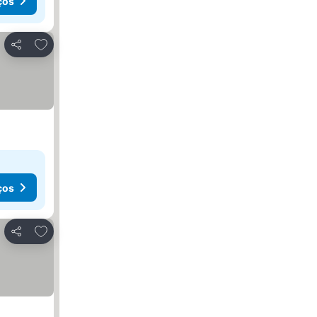
ços
Adicionar aos favoritos
Partilhar
ços
Adicionar aos favoritos
Partilhar