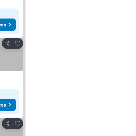
ços
Adicionar aos favoritos
Partilhar
ços
Adicionar aos favoritos
Partilhar