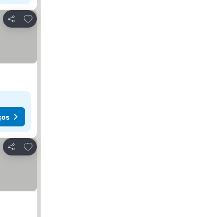
Adicionar aos favoritos
Partilhar
ços
Adicionar aos favoritos
Partilhar