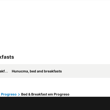
kfasts
asts
Hunucma, bed and breakfasts
Progreso
Bed & Breakfast em Progreso