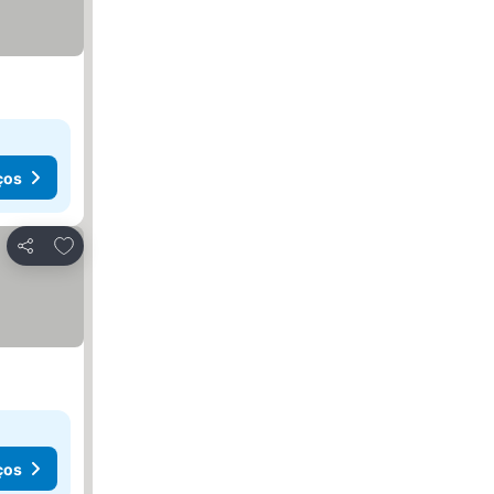
ços
Adicionar aos favoritos
Partilhar
ços