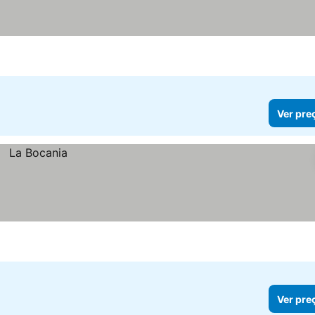
Ver pre
Ver pre