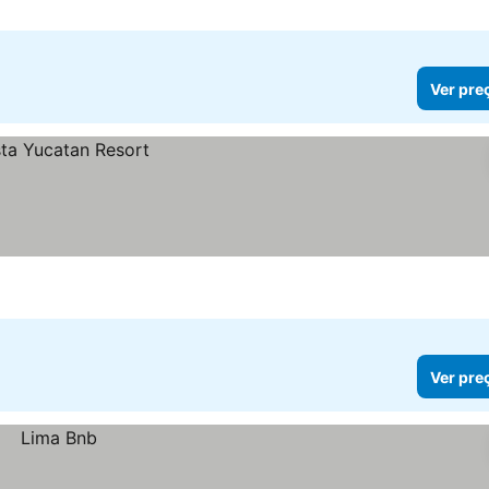
Ver pre
Ver pre