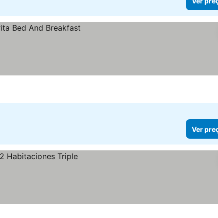
Ver pre
Ver pre