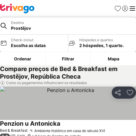
Favoritos
Iniciar
Me
Destino
Prostějov
Check-in/out
Hóspedes e quartos
Escolha as datas
2 hóspedes, 1 quarto.
Ordenar
Filtrar
Mapa
Compare preços de Bed & Breakfast em
Prostějov, República Checa
Como os pagamentos influenciam os resultados
Partilhar
Ad
Penzion u Antonicka
Ver preços
Bed & Breakfast
Ambiente histórico em casa do século XVI
Ver preços