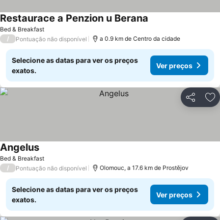
Restaurace a Penzion u Berana
Ver preços
Bed & Breakfast
/
a 0.9 km de Centro da cidade
Pontuação não disponível
Selecione as datas para ver os preços
Ver preços
exatos.
Partilhar
Ad
Angelus
Ver preços
Bed & Breakfast
/
Olomouc, a 17.6 km de Prostějov
Pontuação não disponível
Selecione as datas para ver os preços
Ver preços
exatos.