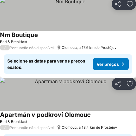
Partilhar
Ad
Nm Boutique
Ver preços
Bed & Breakfast
/
Olomouc, a 17.6 km de Prostějov
Pontuação não disponível
Selecione as datas para ver os preços
Ver preços
exatos.
Partilhar
Ad
Apartmán v podkroví Olomouc
Ver preços
Bed & Breakfast
/
Olomouc, a 18.4 km de Prostějov
Pontuação não disponível