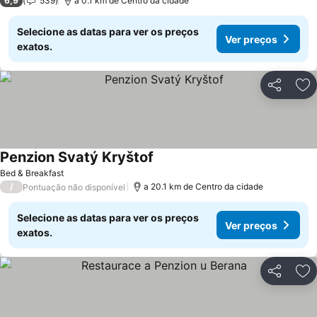
6,9
539
a 0.1 km de Centro da cidade
Selecione as datas para ver os preços
Ver preços
exatos.
Partilhar
Ad
Penzion Svatý Kryštof
Ver preços
Bed & Breakfast
/
a 20.1 km de Centro da cidade
Pontuação não disponível
Selecione as datas para ver os preços
Ver preços
exatos.
Partilhar
Ad