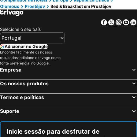
Vyškov, bed and breakfasts
Vranová, bed and breakfasts
Olomouc
Prostějov
Bed & Breakfast em Prostějov
Olomouc, bed and breakfasts
Facebook
Twitter
Insta
Yo
Selecione o seu país
Adicionar no Google
Encontre facilmente os nossos
resultados: adicione o trivago como
fonte preferencial no Google.
Empresa
Os nossos produtos
Termos e políticas
Suporte
Inicie sessão para desfrutar de