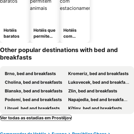
Hotéis
Hotéis que
Hotéis
baratos
permitem
com
animais
estaciona
mento
Other popular destinations with bed and
breakfasts
Brno, bed and breakfasts
Kromeriz, bed and breakfasts
Cholina, bed and breakfasts
Lukovecek, bed and breakfasts
Blansko, bed and breakfasts
Zlin, bed and breakfasts
Podomí, bed and breakfasts
Napajedla, bed and breakfasts
Litovel, bed and breakfasts
Křtiny, bed and breakfasts
Tecovice, bed and breakfasts
Jedovnice, bed and breakfasts
Ver todas as estadias em Prostějov
Lulec, bed and breakfasts
Hranice, bed and breakfasts
Comparador de Hotéis
Europa
República Checa