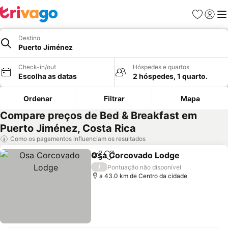
Favoritos
Iniciar
Me
Destino
Puerto Jiménez
Check-in/out
Hóspedes e quartos
Escolha as datas
2 hóspedes, 1 quarto.
Ordenar
Filtrar
Mapa
Compare preços de Bed & Breakfast em
Puerto Jiménez, Costa Rica
Como os pagamentos influenciam os resultados
Osa Corcovado Lodge
Partilhar
Adicionar aos favoritos
/
Pontuação não disponível
a 43.0 km de Centro da cidade