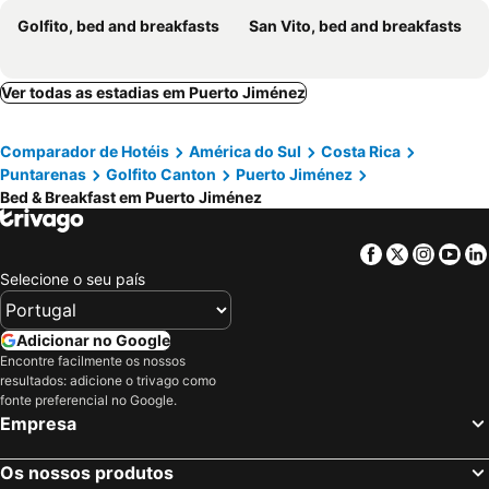
Golfito, bed and breakfasts
San Vito, bed and breakfasts
Ver todas as estadias em Puerto Jiménez
Comparador de Hotéis
América do Sul
Costa Rica
Puntarenas
Golfito Canton
Puerto Jiménez
Bed & Breakfast em Puerto Jiménez
Facebook
Twitter
Insta
Yo
Selecione o seu país
Adicionar no Google
Encontre facilmente os nossos
resultados: adicione o trivago como
fonte preferencial no Google.
Empresa
Os nossos produtos