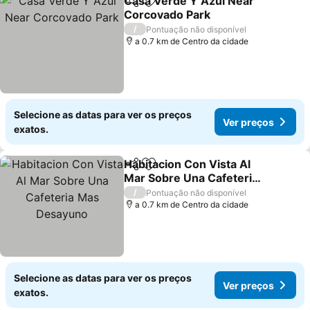
Casa Verde Y Azul Near
Partilhar
Adicionar aos favoritos
Corcovado Park
/
Pontuação não disponível
a 0.7 km de Centro da cidade
Selecione as datas para ver os preços
Ver preços
exatos.
Habitacion Con Vista Al
Partilhar
Adicionar aos favoritos
Mar Sobre Una Cafeteria
Mas Desayuno
/
Pontuação não disponível
a 0.7 km de Centro da cidade
Selecione as datas para ver os preços
Ver preços
exatos.