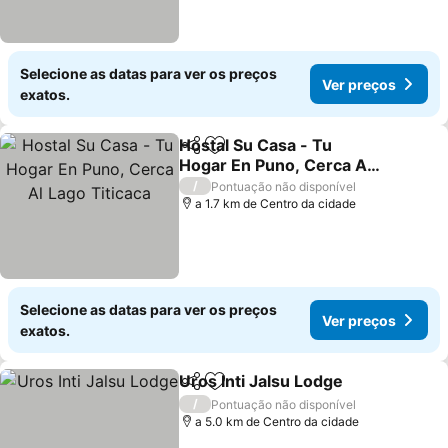
Selecione as datas para ver os preços
Ver preços
exatos.
Hostal Su Casa - Tu
Partilhar
Adicionar aos favoritos
Hogar En Puno, Cerca Al
Lago Titicaca
/
Pontuação não disponível
a 1.7 km de Centro da cidade
Selecione as datas para ver os preços
Ver preços
exatos.
Uros Inti Jalsu Lodge
Partilhar
Adicionar aos favoritos
/
Pontuação não disponível
a 5.0 km de Centro da cidade