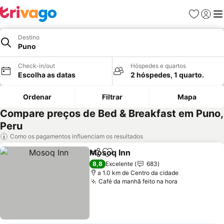
Favoritos
Iniciar
Me
Destino
Puno
Check-in/out
Hóspedes e quartos
Escolha as datas
2 hóspedes, 1 quarto.
Ordenar
Filtrar
Mapa
Compare preços de Bed & Breakfast em Puno,
Peru
Como os pagamentos influenciam os resultados
Mosoq Inn
Partilhar
Adicionar aos favoritos
8,8
Excelente
683
a 1.0 km de Centro da cidade
Café da manhã feito na hora