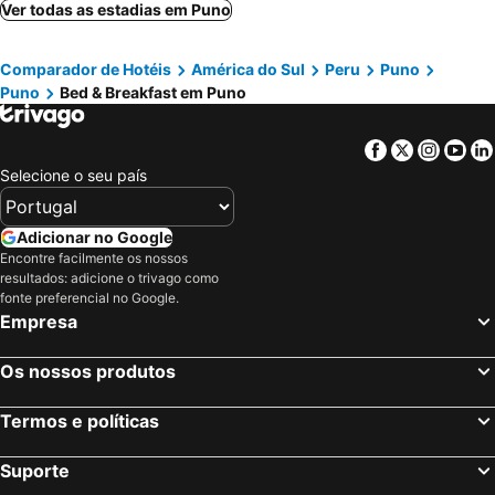
Ver todas as estadias em Puno
Comparador de Hotéis
América do Sul
Peru
Puno
Puno
Bed & Breakfast em Puno
Facebook
Twitter
Insta
Yo
Selecione o seu país
Adicionar no Google
Encontre facilmente os nossos
resultados: adicione o trivago como
fonte preferencial no Google.
Empresa
Os nossos produtos
Termos e políticas
Suporte