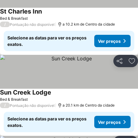
St Charles Inn
Ver preços
Bed & Breakfast
/
a 10.2 km de Centro da cidade
Pontuação não disponível
Selecione as datas para ver os preços
Ver preços
exatos.
Partilhar
Ad
Sun Creek Lodge
Ver preços
Bed & Breakfast
/
a 20.1 km de Centro da cidade
Pontuação não disponível
Selecione as datas para ver os preços
Ver preços
exatos.