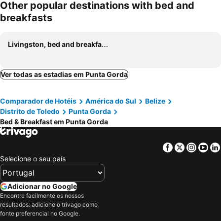
Other popular destinations with bed and
breakfasts
Livingston, bed and breakfasts
Ver todas as estadias em Punta Gorda
Comparador de Hotéis
América do Sul
Belize
Distrito de Toledo
Punta Gorda
Bed & Breakfast em Punta Gorda
Facebook
Twitter
Insta
Yo
Selecione o seu país
Adicionar no Google
Encontre facilmente os nossos
resultados: adicione o trivago como
fonte preferencial no Google.