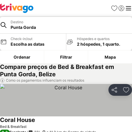
Favoritos
Iniciar
Me
Destino
Punta Gorda
Check-in/out
Hóspedes e quartos
Escolha as datas
2 hóspedes, 1 quarto.
Ordenar
Filtrar
Mapa
Compare preços de Bed & Breakfast em
Punta Gorda, Belize
Como os pagamentos influenciam os resultados
Partilhar
Ad
Coral House
Ver preços
Bed & Breakfast