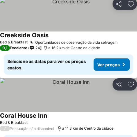
Partilhar
Ad
Creekside Oasis
Ver preços
Bed & Breakfast
Oportunidades de observação da vida selvagem
Ver pre
9,1
Excelente
24
a 16.2 km de Centro da cidade
Selecione as datas para ver os preços
Ver preços
exatos.
Partilhar
Ad
Coral House Inn
Ver preços
Bed & Breakfast
/
a 11.3 km de Centro da cidade
Pontuação não disponível