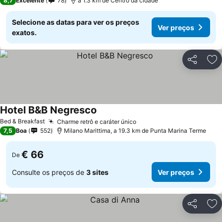
8,7
Excelente
78
a 1.3 km de Centro da cidade
Selecione as datas para ver os preços
Ver preços
exatos.
Partilhar
Ad
Hotel B&B Negresco
Bed & Breakfast
Charme retrô e caráter único
7,5
Boa
552
Milano Marittima, a 19.3 km de Punta Marina Terme
€ 66
De
Consulte os preços de
3 sites
Ver preços
Partilhar
Ad