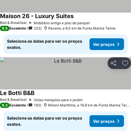
Maison 26 - Luxury Suites
Bed & Breakfast
Mobiliário antigo e piso de parquet
9,5
Excelente
223
Ravena, a 8.0 km de Punta Marina Terme
Selecione as datas para ver os preços
Ver preços
exatos.
Partilhar
Ad
Le Botti B&B
Bed & Breakfast
Vistas tranquilas para o jardim
9,3
Excelente
193
Milano Marittima, a 16.8 km de Punta Marina Terme
Selecione as datas para ver os preços
Ver preços
exatos.