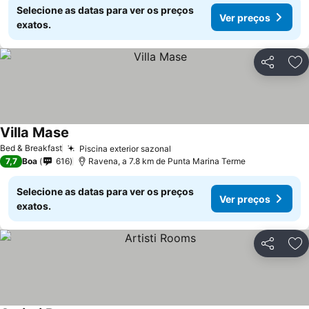
Selecione as datas para ver os preços
Ver preços
exatos.
Partilhar
Ad
Villa Mase
Bed & Breakfast
Piscina exterior sazonal
7,7
Boa
616
Ravena, a 7.8 km de Punta Marina Terme
Selecione as datas para ver os preços
Ver preços
exatos.
Partilhar
Ad