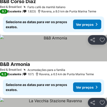
B&B Corso Diaz
Bed & Breakfast
Farto café da manhã italiano
9,1
Excelente
1.923
Ravena, a 8.0 km de Punta Marina Terme
Selecione as datas para ver os preços
Ver preços
exatos.
Partilhar
Ad
B&B Armonia
Bed & Breakfast
Acomodações para a família
9,2
Excelente
107
Ravena, a 6.5 km de Punta Marina Terme
Selecione as datas para ver os preços
Ver preços
exatos.
Partilhar
Ad