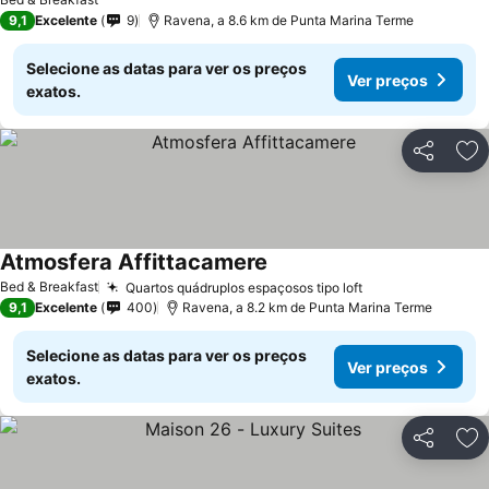
9,1
Excelente
9
Ravena, a 8.6 km de Punta Marina Terme
Selecione as datas para ver os preços
Ver preços
exatos.
Partilhar
Ad
Atmosfera Affittacamere
Bed & Breakfast
Quartos quádruplos espaçosos tipo loft
9,1
Excelente
400
Ravena, a 8.2 km de Punta Marina Terme
Selecione as datas para ver os preços
Ver preços
exatos.
Partilhar
Ad