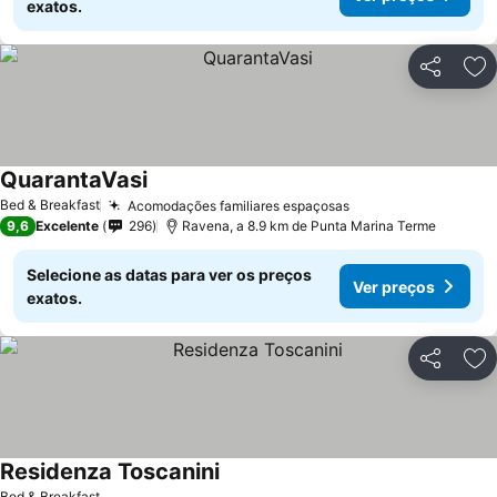
exatos.
Partilhar
Ad
QuarantaVasi
Bed & Breakfast
Acomodações familiares espaçosas
9,6
Excelente
296
Ravena, a 8.9 km de Punta Marina Terme
Selecione as datas para ver os preços
Ver preços
exatos.
Partilhar
Ad
Residenza Toscanini
Bed & Breakfast