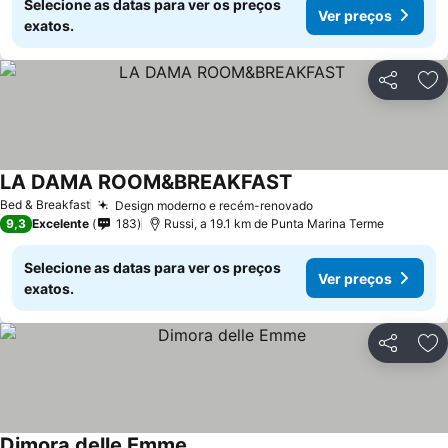
Selecione as datas para ver os preços
Ver preços
exatos.
Partilhar
Ad
LA DAMA ROOM&BREAKFAST
Bed & Breakfast
Design moderno e recém-renovado
9,3
Excelente
183
Russi, a 19.1 km de Punta Marina Terme
Selecione as datas para ver os preços
Ver preços
exatos.
Partilhar
Ad
Dimora delle Emme