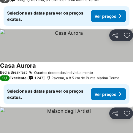
Selecione as datas para ver os preços
Ver preços
exatos.
Partilhar
Ad
Casa Aurora
Bed & Breakfast
Quartos decorados individualmente
9,1
Excelente
1.247
Ravena, a 8.5 km de Punta Marina Terme
Selecione as datas para ver os preços
Ver preços
exatos.
Partilhar
Ad