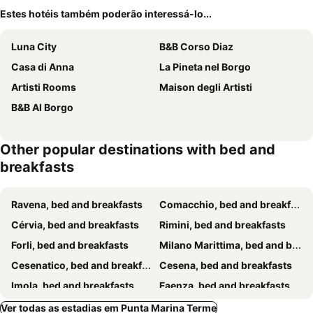
Estes hotéis também poderão interessá-lo...
Luna City
B&B Corso Diaz
Casa di Anna
La Pineta nel Borgo
Artisti Rooms
Maison degli Artisti
B&B Al Borgo
Other popular destinations with bed and
breakfasts
Ravena, bed and breakfasts
Comacchio, bed and breakfasts
Cérvia, bed and breakfasts
Rimini, bed and breakfasts
Forli, bed and breakfasts
Milano Marittima, bed and breakfasts
Cesenatico, bed and breakfasts
Cesena, bed and breakfasts
Imola, bed and breakfasts
Faenza, bed and breakfasts
Bellaria-Igea Marina, bed and breakfasts
Santarcangelo di Romagna, bed and breakfasts
Ver todas as estadias em Punta Marina Terme