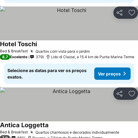
Partilhar
Ad
Hotel Toschi
Bed & Breakfast
Quartos com vista para o jardim
8,7
Excelente
379
Lido di Classe, a 15.4 km de Punta Marina Terme
Selecione as datas para ver os preços
Ver preços
exatos.
Partilhar
Ad
Antica Loggetta
Bed & Breakfast
Quartos charmosos e decorados individualmente
7,0
660
Ravena, a 7.9 km de Punta Marina Terme