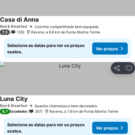
Casa di Anna
Bed & Breakfast
Cozinha compartilhada bem equipada
7,3
126
Ravena, a 8.8 km de Punta Marina Terme
Selecione as datas para ver os preços
Ver preços
exatos.
Partilhar
Ad
Luna City
Bed & Breakfast
Quartos charmosos e bem decorados
8,7
Excelente
267
Ravena, a 7.9 km de Punta Marina Terme
Selecione as datas para ver os preços
Ver preços
exatos.