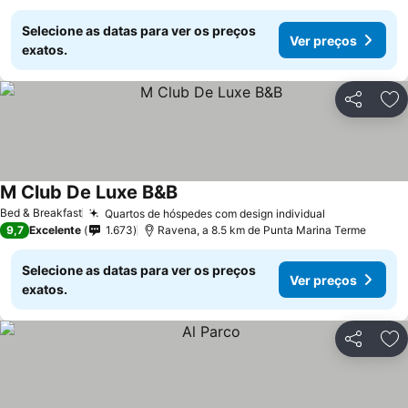
Selecione as datas para ver os preços
Ver preços
exatos.
Partilhar
Ad
M Club De Luxe B&B
Bed & Breakfast
Quartos de hóspedes com design individual
9,7
Excelente
1.673
Ravena, a 8.5 km de Punta Marina Terme
Selecione as datas para ver os preços
Ver preços
exatos.
Partilhar
Ad