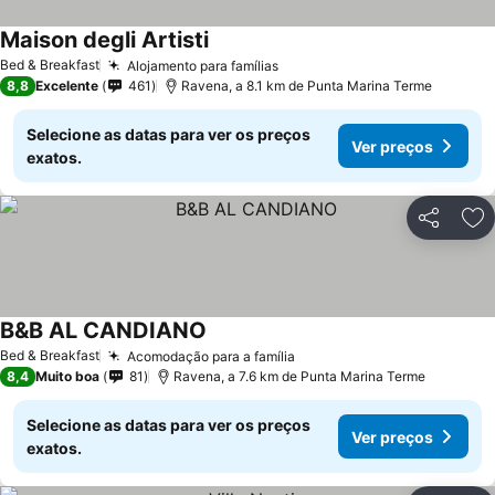
Maison degli Artisti
Bed & Breakfast
Alojamento para famílias
8,8
Excelente
461
Ravena, a 8.1 km de Punta Marina Terme
Selecione as datas para ver os preços
Ver preços
exatos.
Partilhar
Ad
B&B AL CANDIANO
Bed & Breakfast
Acomodação para a família
8,4
Muito boa
81
Ravena, a 7.6 km de Punta Marina Terme
Selecione as datas para ver os preços
Ver preços
exatos.