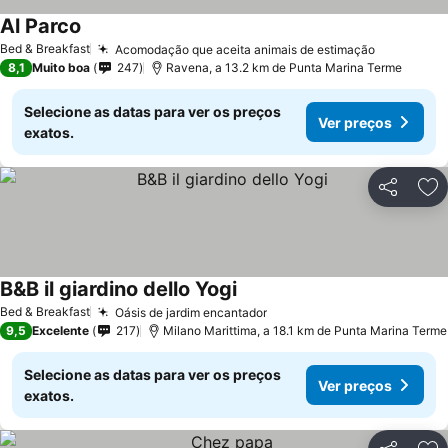
Al Parco
Bed & Breakfast
Acomodação que aceita animais de estimação
8,1
Muito boa
247
Ravena, a 13.2 km de Punta Marina Terme
Selecione as datas para ver os preços
Ver preços
exatos.
Partilhar
Ad
B&B il giardino dello Yogi
Bed & Breakfast
Oásis de jardim encantador
9,5
Excelente
217
Milano Marittima, a 18.1 km de Punta Marina Terme
Selecione as datas para ver os preços
Ver preços
exatos.