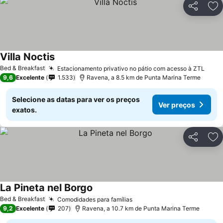
Partilhar
Ad
Villa Noctis
Bed & Breakfast
Estacionamento privativo no pátio com acesso à ZTL
9,6
Excelente
1.533
Ravena, a 8.5 km de Punta Marina Terme
Selecione as datas para ver os preços
Ver preços
exatos.
Partilhar
Ad
La Pineta nel Borgo
Bed & Breakfast
Comodidades para famílias
9,2
Excelente
207
Ravena, a 10.7 km de Punta Marina Terme