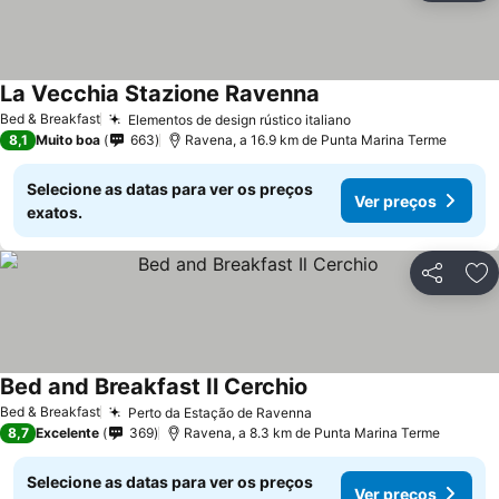
La Vecchia Stazione Ravenna
Bed & Breakfast
Elementos de design rústico italiano
8,1
Muito boa
663
Ravena, a 16.9 km de Punta Marina Terme
Selecione as datas para ver os preços
Ver preços
exatos.
Partilhar
Ad
Bed and Breakfast Il Cerchio
Bed & Breakfast
Perto da Estação de Ravenna
8,7
Excelente
369
Ravena, a 8.3 km de Punta Marina Terme
Selecione as datas para ver os preços
Ver preços