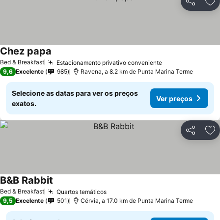
Partilhar
Ad
Chez papa
Bed & Breakfast
Estacionamento privativo conveniente
9,6
Excelente
985
Ravena, a 8.2 km de Punta Marina Terme
Selecione as datas para ver os preços
Ver preços
exatos.
Partilhar
Ad
B&B Rabbit
Bed & Breakfast
Quartos temáticos
9,5
Excelente
501
Cérvia, a 17.0 km de Punta Marina Terme