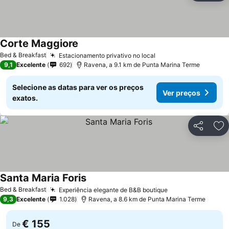
Corte Maggiore
Bed & Breakfast
Estacionamento privativo no local
9,1
Excelente
692
Ravena, a 9.1 km de Punta Marina Terme
Selecione as datas para ver os preços
Ver preços
exatos.
Partilhar
Ad
Santa Maria Foris
Bed & Breakfast
Experiência elegante de B&B boutique
9,3
Excelente
1.028
Ravena, a 8.6 km de Punta Marina Terme
€ 155
De