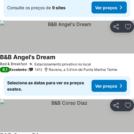
Consulte os preços de
9 sites
Ver preços
Partilhar
Ad
B&B Angel's Dream
Bed & Breakfast
Estacionamento privativo no local
9,1
Excelente
141
Ravena, a 5.9 km de Punta Marina Terme
Selecione as datas para ver os preços
Ver preços
exatos.
Partilhar
Ad