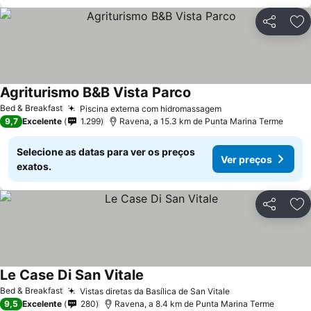
Partilhar
Ad
Agriturismo B&B Vista Parco
Bed & Breakfast
Piscina externa com hidromassagem
9,7
Excelente
1.299
Ravena, a 15.3 km de Punta Marina Terme
Selecione as datas para ver os preços
Ver preços
exatos.
Partilhar
Ad
Le Case Di San Vitale
Bed & Breakfast
Vistas diretas da Basílica de San Vitale
9,5
Excelente
280
Ravena, a 8.4 km de Punta Marina Terme