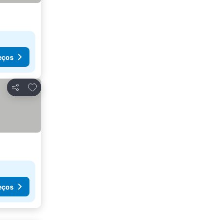
eços
Adicionar aos favoritos
Partilhar
eços