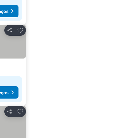
eços
Adicionar aos favoritos
Partilhar
eços
Adicionar aos favoritos
Partilhar