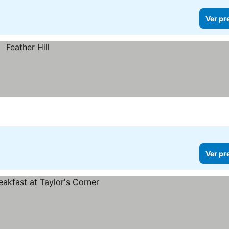
Ver pr
Ver pr