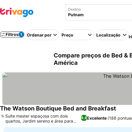
Destino
Filtros
1
Ordenar por
Preço
Localização
H
Compare preços de Bed & B
América
The Watson Boutique Bed and Breakfast
Suíte master espaçosa com dois
Excelente
(188 pontua
9,8
quartos, Jardim sereno e área para
piquenique