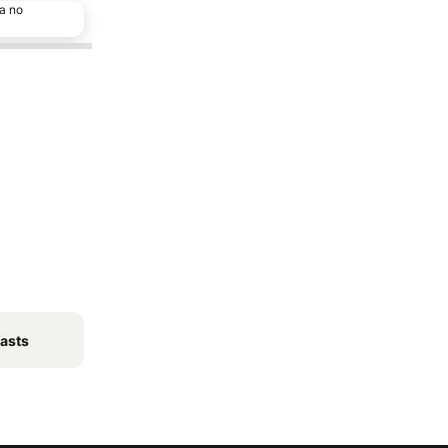
a no
fasts