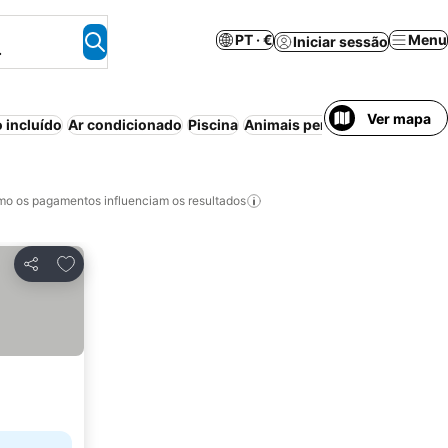
PT · €
Menu
Iniciar sessão
.
Ver mapa
 incluído
Ar condicionado
Piscina
Animais permitidos
Piscina i
o os pagamentos influenciam os resultados
Adicionar aos favoritos
Partilhar