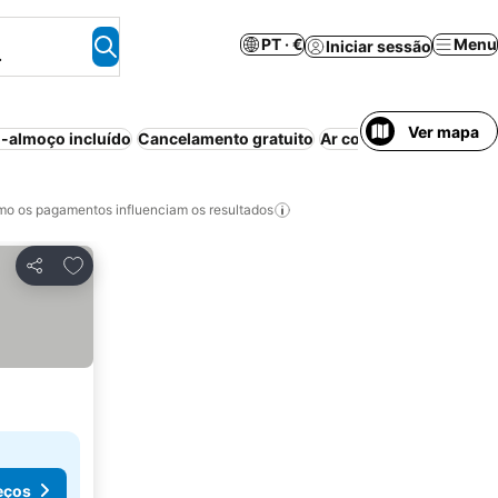
PT · €
Menu
Iniciar sessão
.
Ver mapa
-almoço incluído
Cancelamento gratuito
Ar condicionado
Casa/
o os pagamentos influenciam os resultados
Adicionar aos favoritos
Partilhar
eços