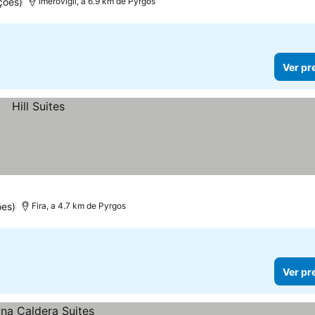
ções)
Imerovigli, a 6.9 km de Pyrgos
Ver pr
ões)
Fira, a 4.7 km de Pyrgos
Ver pr