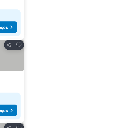
eços
Adicionar aos favoritos
Partilhar
eços
Adicionar aos favoritos