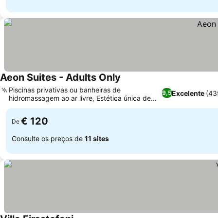
Aeon Suites - Adults Only
Piscinas privativas ou banheiras de
Excelente
(43
9,5
hidromassagem ao ar livre, Estética única de
quartos em forma de caverna
€ 120
De
Consulte os preços de
11 sites