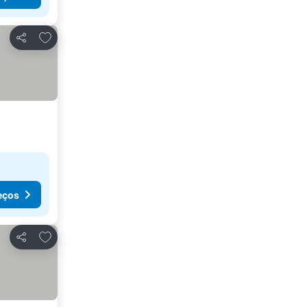
Adicionar aos favoritos
Partilhar
eços
Adicionar aos favoritos
Partilhar