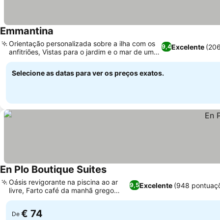
Emmantina
Orientação personalizada sobre a ilha com os
Excelente
(206
9,4
anfitriões, Vistas para o jardim e o mar de um
edifício histórico
Selecione as datas para ver os preços exatos.
En Plo Boutique Suites
Oásis revigorante na piscina ao ar
Excelente
(948 pontuaç
9,5
livre, Farto café da manhã grego
caseiro
€ 74
De