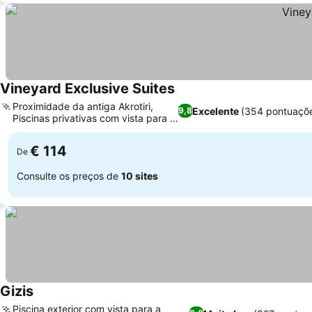
Vineyard Exclusive Suites
Proximidade da antiga Akrotiri,
Excelente
(354 pontuaçõ
9,8
Piscinas privativas com vista para o
mar
€ 114
De
Consulte os preços de
10 sites
Gizis
Piscina exterior com vista para a