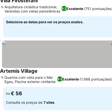
Villa Firostefani
Arquitetura cicládica tradicional,
Excelente
(751 pontuações
9,2
Varandas com vistas panorâmicas
Selecione as datas para ver os preços exatos.
Artemis Village
Quartos com vista para o Mar
Excelente
(1.988 pontuações)
9,2
Egeu, Piscina exterior cintilante
€ 56
De
Consulte os preços de
7 sites