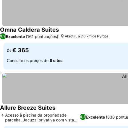
Omna Caldera Suites
Excelente
(161 pontuações)
9,9
Akrotiri, a 7.0 km de Pyrgos
€ 365
De
Consulte os preços de
9 sites
Allure Breeze Suites
Acesso à piscina da propriedade
Excelente
(338 pontu
9,8
parceira, Jacuzzi privativa com vista
panorâmica