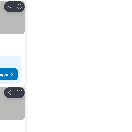
Adicionar aos favoritos
Partilhar
eços
Adicionar aos favoritos
Partilhar