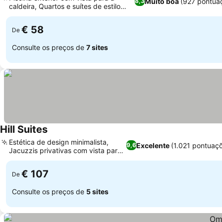
Muito boa
(927 pontua
8,3
caldeira, Quartos e suítes de estilo
tradicional
€ 58
De
Consulte os preços de
7 sites
Hill Suites
Estética de design minimalista,
Excelente
(1.021 pontuaç
9,6
Jacuzzis privativas com vista para
o mar
€ 107
De
Consulte os preços de
5 sites