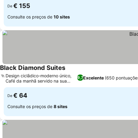
€ 155
De
Consulte os preços de
10 sites
Black Diamond Suites
Design ciclâdico-moderno único,
Excelente
(650 pontuaçõe
9,7
Café da manhã servido na sua
suíte
€ 64
De
Consulte os preços de
8 sites