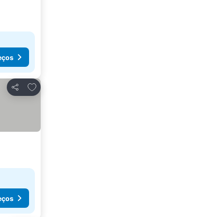
eços
Adicionar aos favoritos
Partilhar
eços