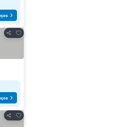
eços
Adicionar aos favoritos
Partilhar
eços
Adicionar aos favoritos
Partilhar