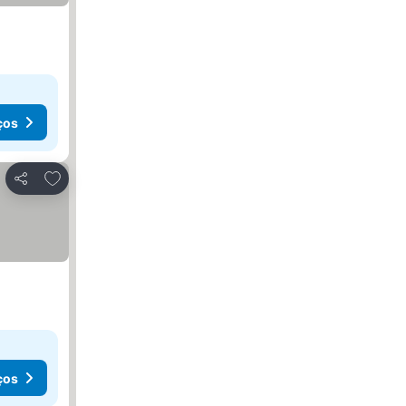
ços
Adicionar aos favoritos
Partilhar
ços