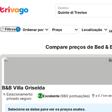
Destino
Filtros
1
Ordenar por
Preço
Localização
H
Compare preços de Bed & Br
B&B Villa Griselda
Ver preços
Estacionamento
Excelente
(980 pontuações)
9,2
a 0.7 km de
privado seguro
Ver preços
Selecione as datas para ver os preços exatos.