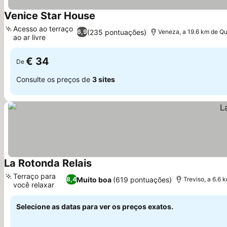
Venice Star House
Ver preços
Acesso ao terraço
(235 pontuações)
6,9
Veneza, a 19.6 km de Qu
ao ar livre
Ver preços
€ 34
De
Consulte os preços de
3 sites
La Rotonda Relais
Ver preços
Terraço para
Muito boa
(619 pontuações)
8,4
Treviso, a 6.6 
você relaxar
Ver preços
Selecione as datas para ver os preços exatos.