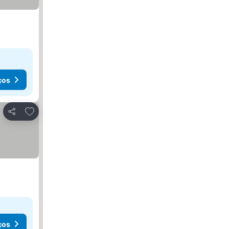
ços
Adicionar aos favoritos
Partilhar
ços