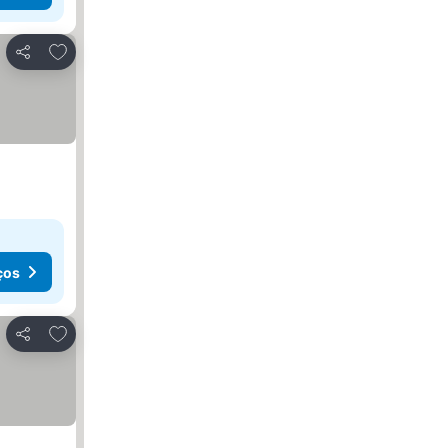
Adicionar aos favoritos
Partilhar
ços
Adicionar aos favoritos
Partilhar