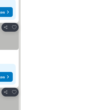
ços
Adicionar aos favoritos
Partilhar
ços
Adicionar aos favoritos
Partilhar