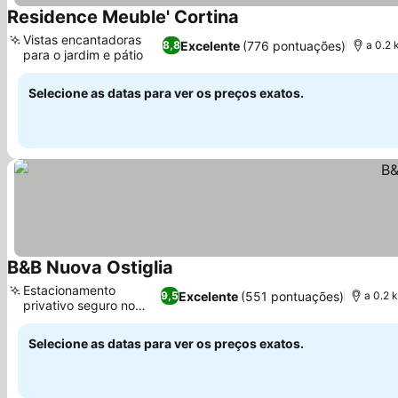
Residence Meuble' Cortina
Ver preços
Vistas encantadoras
Excelente
(776 pontuações)
8,8
a 0.2 
para o jardim e pátio
Ver preços
Selecione as datas para ver os preços exatos.
B&B Nuova Ostiglia
Ver preços
Estacionamento
Excelente
(551 pontuações)
9,5
a 0.2 
privativo seguro no
Ver preços
local
Selecione as datas para ver os preços exatos.