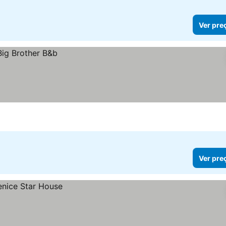
Ver pre
Ver pre