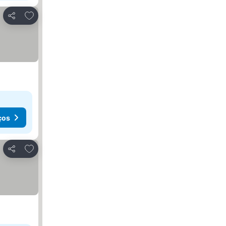
Adicionar aos favoritos
Partilhar
ços
Adicionar aos favoritos
Partilhar