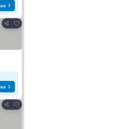
ços
Adicionar aos favoritos
Partilhar
ços
Adicionar aos favoritos
Partilhar