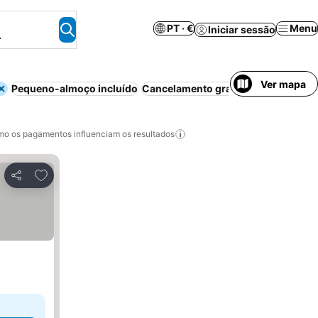
PT · €
Menu
Iniciar sessão
.
Ver mapa
Pequeno-almoço incluído
Cancelamento gratuito
o os pagamentos influenciam os resultados
Adicionar aos favoritos
Partilhar