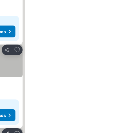
ços
Adicionar aos favoritos
Partilhar
ços
Adicionar aos favoritos