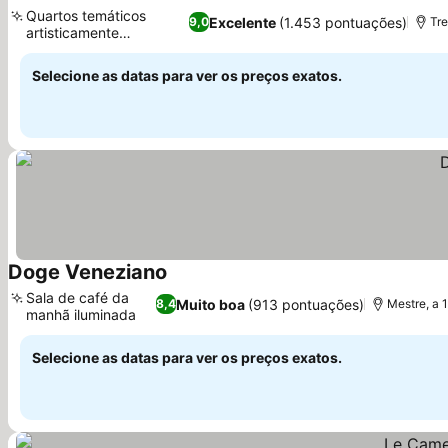
Ver preços
Quartos temáticos
Excelente
(1.453 pontuações)
9,0
Tre
artisticamente
Ver preços
decorados
Selecione as datas para ver os preços exatos.
Doge Veneziano
Ver preços
Sala de café da
Muito boa
(913 pontuações)
8,4
Mestre, a 
manhã iluminada
Ver preços
Selecione as datas para ver os preços exatos.