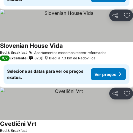
Partilhar
Ad
Slovenian House Vida
Bed & Breakfast
Apartamentos modernos recém-reformados
9,2
Excelente
823
Bled, a 7.3 km de Radovljica
Selecione as datas para ver os preços
Ver preços
exatos.
Partilhar
Ad
Cvetlični Vrt
Bed & Breakfast