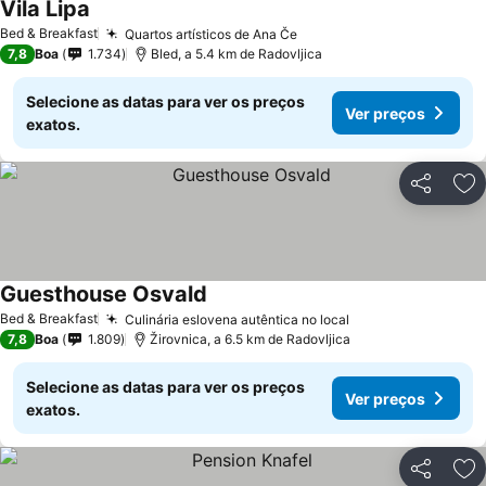
Vila Lipa
Bed & Breakfast
Quartos artísticos de Ana Če
7,8
Boa
1.734
Bled, a 5.4 km de Radovljica
Selecione as datas para ver os preços
Ver preços
exatos.
Partilhar
Ad
Guesthouse Osvald
Bed & Breakfast
Culinária eslovena autêntica no local
7,8
Boa
1.809
Žirovnica, a 6.5 km de Radovljica
Selecione as datas para ver os preços
Ver preços
exatos.
Partilhar
Ad