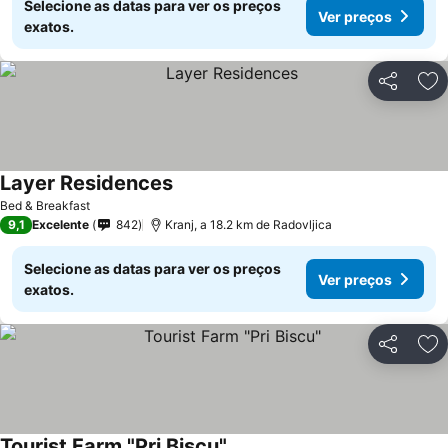
Selecione as datas para ver os preços
Ver preços
exatos.
Partilhar
Ad
Layer Residences
Bed & Breakfast
9,1
Excelente
842
Kranj, a 18.2 km de Radovljica
Selecione as datas para ver os preços
Ver preços
exatos.
Partilhar
Ad
Tourist Farm "Pri Biscu"