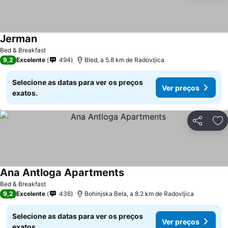
Jerman
Bed & Breakfast
9,2
Excelente
494
Bled, a 5.8 km de Radovljica
Selecione as datas para ver os preços
Ver preços
exatos.
Partilhar
Ad
Ana Antloga Apartments
Bed & Breakfast
9,2
Excelente
436
Bohinjska Bela, a 8.2 km de Radovljica
Selecione as datas para ver os preços
Ver preços
exatos.