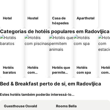
Hotel
Hostel
Casa de
Aparthotel
hóspedes
Categorias de hotéis populares em Radovljica
Hotéis
Hotéis
Hotéis que
Hotéis
Hoté
baratos
com
permitem
com spa
com
piscinas
animais
esta
ment
Bed & Breakfast perto de si, em Radovljica
Estes hotéis também poderão interessá-lo...
Guesthouse Osvald
Rooms Bella