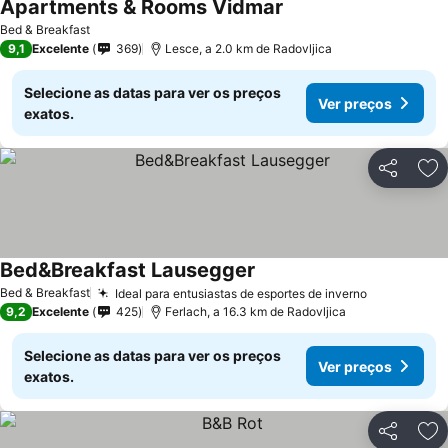
Apartments & Rooms Vidmar
Bed & Breakfast
9,1
Excelente
369
Lesce, a 2.0 km de Radovljica
Selecione as datas para ver os preços
Ver preços
exatos.
Partilhar
Ad
Bed&Breakfast Lausegger
Bed & Breakfast
Ideal para entusiastas de esportes de inverno
9,2
Excelente
425
Ferlach, a 16.3 km de Radovljica
Selecione as datas para ver os preços
Ver preços
exatos.
Partilhar
Ad