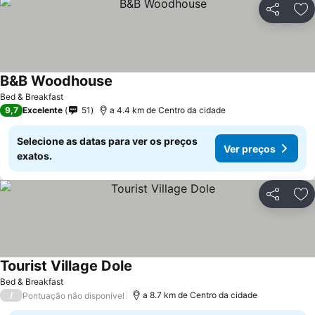
Partilhar
Ad
B&B Woodhouse
Bed & Breakfast
9,7
Excelente
51
a 4.4 km de Centro da cidade
Selecione as datas para ver os preços
Ver preços
exatos.
Partilhar
Ad
Tourist Village Dole
Bed & Breakfast
/
a 8.7 km de Centro da cidade
Pontuação não disponível