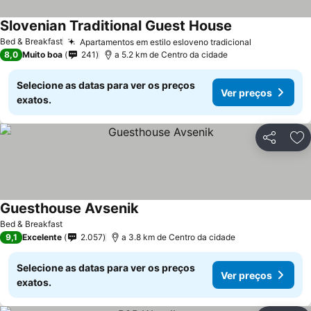
Slovenian Traditional Guest House
Bed & Breakfast
Apartamentos em estilo esloveno tradicional
8,0
Muito boa
241
a 5.2 km de Centro da cidade
Selecione as datas para ver os preços
Ver preços
exatos.
Partilhar
Ad
Guesthouse Avsenik
Bed & Breakfast
9,1
Excelente
2.057
a 3.8 km de Centro da cidade
Selecione as datas para ver os preços
Ver preços
exatos.