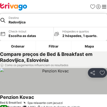
Favoritos
Iniciar
Me
Destino
Radovljica
Check-in/out
Hóspedes e quartos
Escolha as datas
2 hóspedes, 1 quarto.
Ordenar
Filtrar
Mapa
Compare preços de Bed & Breakfast em
Radovljica, Eslovénia
Como os pagamentos influenciam os resultados
Partilhar
Ad
Penzion Kovac
Bed & Breakfast
Spa relaxante com jacuzzi