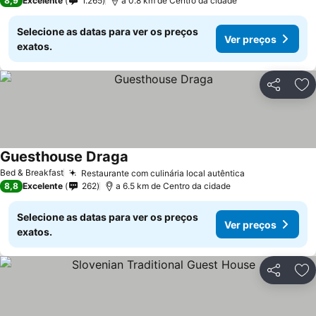
8,9
Excelente
1.265
a 0.8 km de Centro da cidade
Selecione as datas para ver os preços
Ver preços
exatos.
Partilhar
Ad
Guesthouse Draga
Bed & Breakfast
Restaurante com culinária local autêntica
8,8
Excelente
262
a 6.5 km de Centro da cidade
Selecione as datas para ver os preços
Ver preços
exatos.
Partilhar
Ad