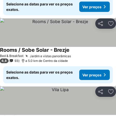
Selecione as datas para ver os preços
Ver preços
exatos.
Partilhar
Ad
Rooms / Sobe Solar - Brezje
Bed & Breakfast
Jardim e vistas panorâmicas
6,8
93
a 5.0 km de Centro da cidade
Selecione as datas para ver os preços
Ver preços
exatos.
Partilhar
Ad