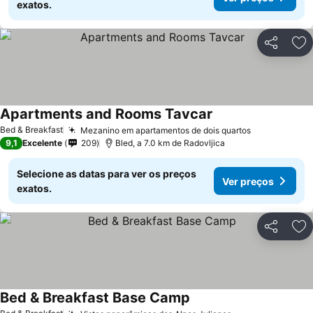
exatos.
Partilhar
Ad
Apartments and Rooms Tavcar
Bed & Breakfast
Mezanino em apartamentos de dois quartos
9,1
Excelente
209
Bled, a 7.0 km de Radovljica
Selecione as datas para ver os preços
Ver preços
exatos.
Partilhar
Ad
Bed & Breakfast Base Camp