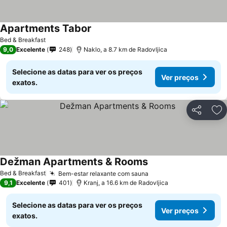
Apartments Tabor
Bed & Breakfast
9,0
Excelente
248
Naklo, a 8.7 km de Radovljica
Selecione as datas para ver os preços
Ver preços
exatos.
Partilhar
Ad
Dežman Apartments & Rooms
Bed & Breakfast
Bem-estar relaxante com sauna
9,1
Excelente
401
Kranj, a 16.6 km de Radovljica
Selecione as datas para ver os preços
Ver preços
exatos.