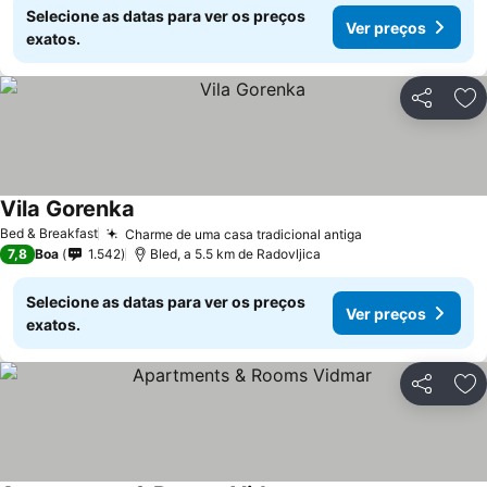
Selecione as datas para ver os preços
Ver preços
exatos.
Partilhar
Ad
Vila Gorenka
Bed & Breakfast
Charme de uma casa tradicional antiga
7,8
Boa
1.542
Bled, a 5.5 km de Radovljica
Selecione as datas para ver os preços
Ver preços
exatos.
Partilhar
Ad