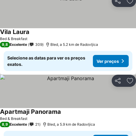
Partilhar
Ad
Vila Laura
Bed & Breakfast
9,8
Excelente
309
Bled, a 5.2 km de Radovljica
Selecione as datas para ver os preços
Ver preços
exatos.
Partilhar
Ad
Apartmaji Panorama
Bed & Breakfast
8,9
Excelente
21
Bled, a 5.9 km de Radovljica