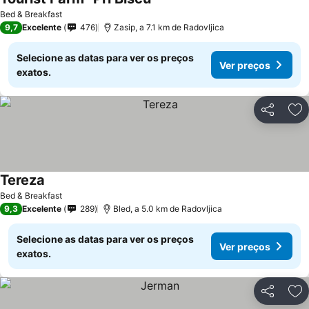
Bed & Breakfast
9,7
Excelente
476
Zasip, a 7.1 km de Radovljica
Selecione as datas para ver os preços
Ver preços
exatos.
Partilhar
Ad
Tereza
Bed & Breakfast
9,3
Excelente
289
Bled, a 5.0 km de Radovljica
Selecione as datas para ver os preços
Ver preços
exatos.
Partilhar
Ad