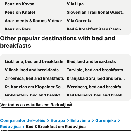
Penzion Kovac
Vila Lipa
Pension Knafel
Slovenian Traditional Guest House
Apartments & Rooms Vidmar
Vila Gorenka
Penzion Berc
Bed & Breakfast Base Camp
Other popular destinations with bed and
breakfasts
Liubliana, bed and breakfasts
Bled, bed and breakfasts
Villach, bed and breakfasts
Tarvisio, bed and breakfasts
Žirovnica, bed and breakfasts
Kranjska Gora, bed and breakfasts
St. Kanzian am Klopeiner See, bed and breakfasts
Wernberg, bed and breakfasts
Finkenstein, bed and breakfasts
Bad Bleiberg, bed and breakfasts
Klagenfurt am Wörthersee, bed and breakfasts
Arnoldstein, bed and breakfasts
Ver todas as estadias em Radovljica
Kobarid, bed and breakfasts
Bovec, bed and breakfasts
Comparador de Hotéis
Europa
Eslovénia
Gorenjska
Pörtschach, bed and breakfasts
Bohinj, bed and breakfasts
Radovljica
Bed & Breakfast em Radovljica
Velden, bed and breakfasts
Kranj, bed and breakfasts