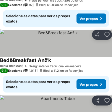
Bed & Breakfast
Vistas panorâmicas dos Alpes Julianos
9,6
Excelente
92
Bled, a 9.8 km de Radovljica
Selecione as datas para ver os preços
Ver preços
exatos.
Partilhar
Ad
Bed&Breakfast Anž'k
Bed & Breakfast
Design interior tradicional em madeira
9,4
Excelente
1.013
Bled, a 11.2 km de Radovljica
Selecione as datas para ver os preços
Ver preços
exatos.
Partilhar
Ad