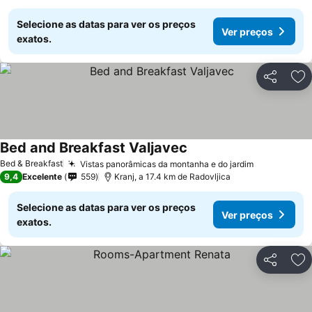
Selecione as datas para ver os preços
Ver preços
exatos.
Partilhar
Ad
Bed and Breakfast Valjavec
Bed & Breakfast
Vistas panorâmicas da montanha e do jardim
9,4
Excelente
559
Kranj, a 17.4 km de Radovljica
Selecione as datas para ver os preços
Ver preços
exatos.
Partilhar
Ad