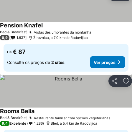
Pension Knafel
Bed & Breakfast
Vistas deslumbrantes da montanha
6,9
1.637
Žirovnica, a 7.0 km de Radovljica
€ 87
De
Consulte os preços de
2 sites
Ver preços
Partilhar
Ad
Rooms Bella
Bed & Breakfast
Restaurante familiar com opções vegetarianas
9,4
Excelente
1.286
Bled, a 5.4 km de Radovljica