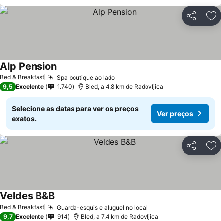
Partilhar
Ad
Alp Pension
Bed & Breakfast
Spa boutique ao lado
9,5
Excelente
1.740
Bled, a 4.8 km de Radovljica
Selecione as datas para ver os preços
Ver preços
exatos.
Partilhar
Ad
Veldes B&B
Bed & Breakfast
Guarda-esquis e aluguel no local
9,7
Excelente
914
Bled, a 7.4 km de Radovljica