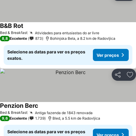
B&B Rot
Bed & Breakfast
Atividades para entusiastas do ar livre
8,8
Excelente
873
Bohinjska Bela, a 8.2 km de Radovljica
Selecione as datas para ver os preços
Ver preços
exatos.
Partilhar
Ad
Penzion Berc
Bed & Breakfast
Antiga fazenda de 1843 renovada
9,6
Excelente
1.739
Bled, a 5.5 km de Radovljica
Selecione as datas para ver os preços
Ver preços