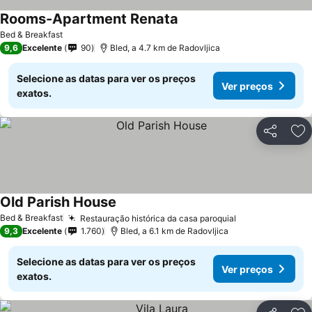
Rooms-Apartment Renata
Bed & Breakfast
9,6
Excelente
90
Bled, a 4.7 km de Radovljica
Selecione as datas para ver os preços
Ver preços
exatos.
Partilhar
Ad
Old Parish House
Bed & Breakfast
Restauração histórica da casa paroquial
9,3
Excelente
1.760
Bled, a 6.1 km de Radovljica
Selecione as datas para ver os preços
Ver preços
exatos.