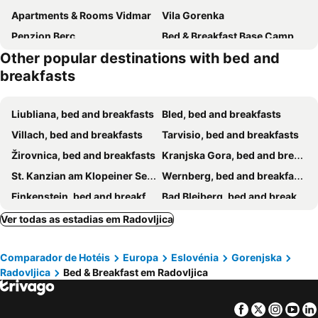
Apartments & Rooms Vidmar
Vila Gorenka
Penzion Berc
Bed & Breakfast Base Camp
Other popular destinations with bed and
breakfasts
Liubliana, bed and breakfasts
Bled, bed and breakfasts
Villach, bed and breakfasts
Tarvisio, bed and breakfasts
Žirovnica, bed and breakfasts
Kranjska Gora, bed and breakfasts
St. Kanzian am Klopeiner See, bed and breakfasts
Wernberg, bed and breakfasts
Finkenstein, bed and breakfasts
Bad Bleiberg, bed and breakfasts
Klagenfurt am Wörthersee, bed and breakfasts
Arnoldstein, bed and breakfasts
Ver todas as estadias em Radovljica
Kobarid, bed and breakfasts
Bovec, bed and breakfasts
Comparador de Hotéis
Europa
Eslovénia
Gorenjska
Pörtschach, bed and breakfasts
Bohinj, bed and breakfasts
Radovljica
Bed & Breakfast em Radovljica
Velden, bed and breakfasts
Kranj, bed and breakfasts
St. Jakob im Rosental, bed and breakfasts
Bohinjska Bela, bed and breakfasts
Facebook
Twitter
Insta
Yo