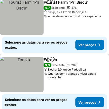
Tourist Farm "Pri Biscu"
Partilhar
Adicionar aos favoritos
9,7
Excelente
476
Zasip, a 7.1 km de Radovljica
Aulas de esqui com instrutor experiente
Selecione as datas para ver os preços
Ver preços
exatos.
Tereza
Partilhar
Adicionar aos favoritos
9,3
Excelente
289
Bled, a 5.0 km de Radovljica
Quartos com varanda e vista para a
montanha
Selecione as datas para ver os preços
Ver preços
exatos.