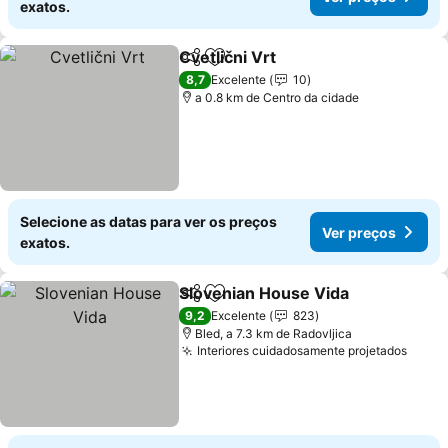
exatos.
Cvetlični Vrt
Partilhar
Adicionar aos favoritos
8,7
Excelente
10
a 0.8 km de Centro da cidade
Selecione as datas para ver os preços
Ver preços
exatos.
Slovenian House Vida
Partilhar
Adicionar aos favoritos
9,2
Excelente
823
Bled, a 7.3 km de Radovljica
Interiores cuidadosamente projetados