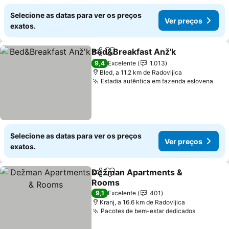
Selecione as datas para ver os preços
Ver preços
exatos.
Bed&Breakfast Anž'k
Partilhar
Adicionar aos favoritos
9,4
Excelente
1.013
Bled, a 11.2 km de Radovljica
Estadia autêntica em fazenda eslovena
Selecione as datas para ver os preços
Ver preços
exatos.
Dežman Apartments &
Partilhar
Adicionar aos favoritos
Rooms
9,1
Excelente
401
Kranj, a 16.6 km de Radovljica
Pacotes de bem-estar dedicados