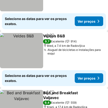
Selecione as datas para ver os preços
Ver preços
exatos.
Veldes B&B
Partilhar
Adicionar aos favoritos
9,7
Excelente
914
Bled, a 7.4 km de Radovljica
Aluguel de bicicletas e instalações para
esqui
Selecione as datas para ver os preços
Ver preços
exatos.
Bed and Breakfast
Partilhar
Adicionar aos favoritos
Valjavec
9,4
Excelente
559
Kranj, a 17.4 km de Radovljica