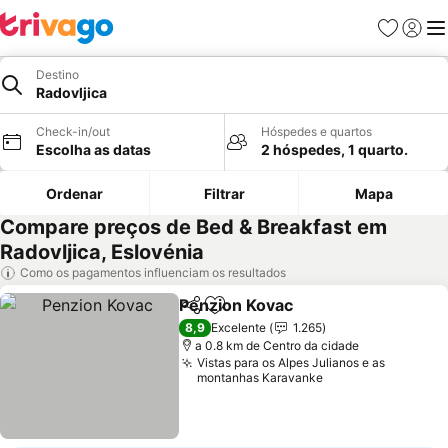
Favoritos
Iniciar
Me
Destino
Radovljica
Check-in/out
Hóspedes e quartos
Escolha as datas
2 hóspedes, 1 quarto.
Ordenar
Filtrar
Mapa
Compare preços de Bed & Breakfast em
Radovljica, Eslovénia
Como os pagamentos influenciam os resultados
Penzion Kovac
Partilhar
Adicionar aos favoritos
8,9
Excelente
1.265
a 0.8 km de Centro da cidade
Vistas para os Alpes Julianos e as
montanhas Karavanke