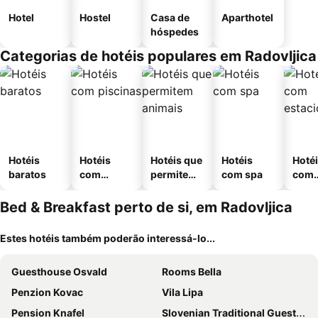
Hotel
Hostel
Casa de
Aparthotel
hóspedes
Categorias de hotéis populares em Radovljica
Hotéis
Hotéis
Hotéis que
Hotéis
Hoté
baratos
com
permitem
com spa
com
piscinas
animais
esta
ment
Bed & Breakfast perto de si, em Radovljica
Estes hotéis também poderão interessá-lo...
Guesthouse Osvald
Rooms Bella
Penzion Kovac
Vila Lipa
Pension Knafel
Slovenian Traditional Guest House