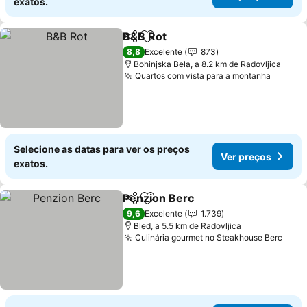
exatos.
B&B Rot
Partilhar
Adicionar aos favoritos
8,8
Excelente
873
Bohinjska Bela, a 8.2 km de Radovljica
Quartos com vista para a montanha
Selecione as datas para ver os preços
Ver preços
exatos.
Penzion Berc
Partilhar
Adicionar aos favoritos
9,6
Excelente
1.739
Bled, a 5.5 km de Radovljica
Culinária gourmet no Steakhouse Berc