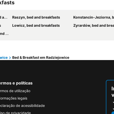
kfasts
asts
Raszyn, bed and breakfasts
Konstancin-Jeziorna, bed and 
s
Lowicz, bed and breakfasts
Zyrardów, bed and bre
asts
wice
Bed & Breakfast em Radziejowice
rmos e políticas
I
rmos de utilização
formações legais
claração de acessibilidade
iso de privacidade