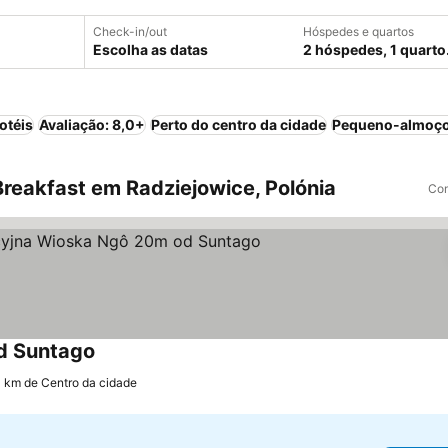
Check-in/out
Hóspedes e quartos
Escolha as datas
2 hóspedes, 1 quarto
otéis
Avaliação: 8,0+
Perto do centro da cidade
Pequeno-almoço
reakfast em Radziejowice, Polónia
Com
d Suntago
Ver preços
0 km de Centro da cidade