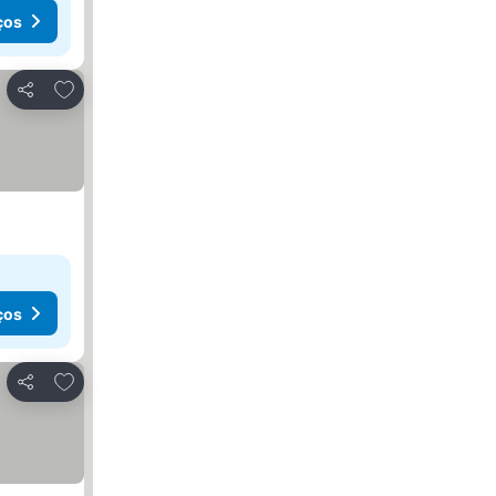
ços
Adicionar aos favoritos
Partilhar
ços
Adicionar aos favoritos
Partilhar