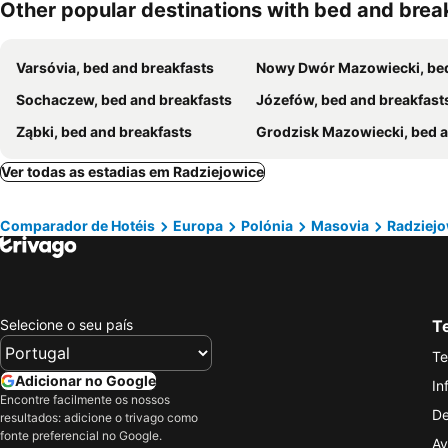
Other popular destinations with bed and brea
Varsóvia, bed and breakfasts
Nowy Dwór Mazowiecki, bed and breakf
Sochaczew, bed and breakfasts
Józefów, bed and breakfast
Ząbki, bed and breakfasts
Grodzisk Mazowiecki, bed and breakf
Ver todas as estadias em Radziejowice
Comparador de Hotéis
Europa
Polónia
Masovia
Radziejo
Selecione o seu país
Te
Te
Adicionar no Google
In
Encontre facilmente os nossos
De
resultados: adicione o trivago como
fonte preferencial no Google.
Av