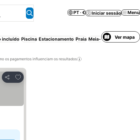
PT · €
Menu
Iniciar sessão
.
Ver mapa
 incluído
Piscina
Estacionamento
Praia
Meia-pensão
Aparthote
o os pagamentos influenciam os resultados
Adicionar aos favoritos
Partilhar