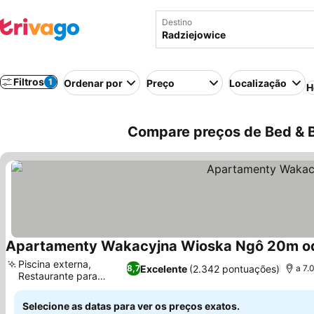
Destino
Filtros
1
Ordenar por
Preço
Localização
H
Compare preços de Bed & B
Apartamenty Wakacyjna Wioska Ngô 20m o
Piscina externa,
Excelente
(2.342 pontuações)
8,7
a 7.
Restaurante para
Ver preços
famílias
Selecione as datas para ver os preços exatos.