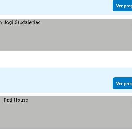
Ver pre
Ver pre