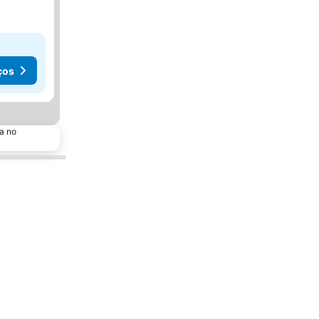
ços
a no