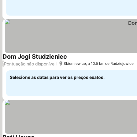
Dom Jogi Studzieniec
Ver preços
Pontuação não disponível
/
Skierniewice, a 10.5 km de Radziejowice
Selecione as datas para ver os preços exatos.