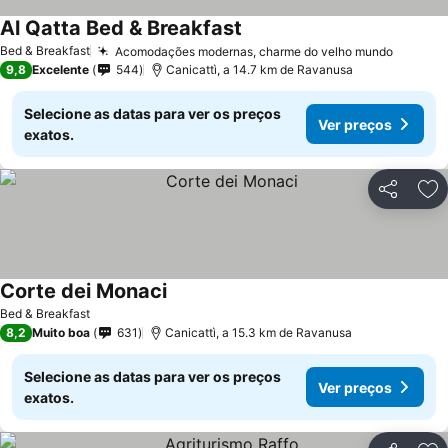
Al Qatta Bed & Breakfast
Bed & Breakfast
Acomodações modernas, charme do velho mundo
9,8
Excelente
544
Canicattì, a 14.7 km de Ravanusa
Selecione as datas para ver os preços
Ver preços
exatos.
Partilhar
Ad
Corte dei Monaci
Bed & Breakfast
8,2
Muito boa
631
Canicattì, a 15.3 km de Ravanusa
Selecione as datas para ver os preços
Ver preços
exatos.