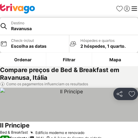
Favoritos
Iniciar
Me
Destino
Ravanusa
Check-in/out
Hóspedes e quartos
Escolha as datas
2 hóspedes, 1 quarto.
Ordenar
Filtrar
Mapa
Compare preços de Bed & Breakfast em
Ravanusa, Itália
Como os pagamentos influenciam os resultados
Partilhar
Ad
Il Principe
Bed & Breakfast
Edifício moderno e renovado