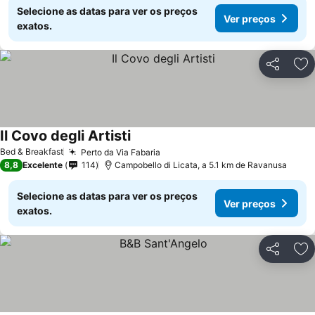
Selecione as datas para ver os preços
Ver preços
exatos.
Partilhar
Ad
Il Covo degli Artisti
Bed & Breakfast
Perto da Via Fabaria
8,8
Excelente
114
Campobello di Licata, a 5.1 km de Ravanusa
Selecione as datas para ver os preços
Ver preços
exatos.
Partilhar
Ad