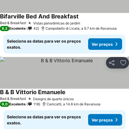
Bifarville Bed And Breakfast
Bed & Breakfast
Vistas panorâmicas do jardim
9,2
Excelente
42
Campobello di Licata, a 9.7 km de Ravanusa
Selecione as datas para ver os preços
Ver preços
exatos.
Partilhar
Ad
B & B Vittorio Emanuele
Bed & Breakfast
Designs de quarto únicos
9,0
Excelente
118
Canicattì, a 14.6 km de Ravanusa
Selecione as datas para ver os preços
Ver preços
exatos.