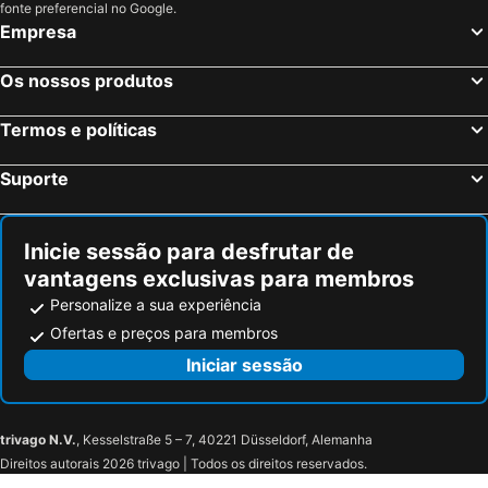
Grotte, bed and breakfasts
Casteltermini, bed and breakfasts
fonte preferencial no Google.
Empresa
Joppolo Giancaxio, bed and breakfasts
Serradifalco, bed and breakfasts
Niscemi, bed and breakfasts
Racalmuto, bed and breakfasts
Os nossos produtos
Barrafranca, bed and breakfasts
Butera, bed and breakfasts
Termos e políticas
Campofranco, bed and breakfasts
Aidone, bed and breakfasts
Castrofilippo, bed and breakfasts
Pietraperzia, bed and breakfasts
Suporte
Sommatino, bed and breakfasts
Riesi, bed and breakfasts
San Michele di Ganzaria, bed and breakfasts
Inicie sessão para desfrutar de
vantagens exclusivas para membros
Personalize a sua experiência
Ofertas e preços para membros
Iniciar sessão
trivago N.V.
, Kesselstraße 5 – 7, 40221 Düsseldorf, Alemanha
Direitos autorais 2026 trivago | Todos os direitos reservados.