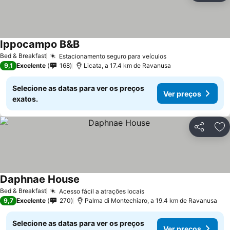
Ippocampo B&B
Bed & Breakfast
Estacionamento seguro para veículos
9,1
Excelente
168
Licata, a 17.4 km de Ravanusa
Selecione as datas para ver os preços
Ver preços
exatos.
Partilhar
Ad
Daphnae House
Bed & Breakfast
Acesso fácil a atrações locais
9,7
Excelente
270
Palma di Montechiaro, a 19.4 km de Ravanusa
Selecione as datas para ver os preços
Ver preços