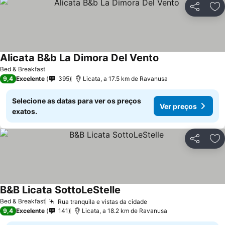
Partilhar
Ad
Alicata B&b La Dimora Del Vento
Bed & Breakfast
9,4
Excelente
395
Licata, a 17.5 km de Ravanusa
Selecione as datas para ver os preços
Ver preços
exatos.
Partilhar
Ad
B&B Licata SottoLeStelle
Bed & Breakfast
Rua tranquila e vistas da cidade
9,4
Excelente
141
Licata, a 18.2 km de Ravanusa