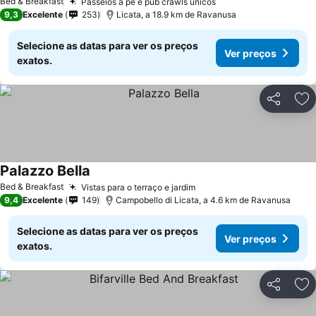
Bed & Breakfast
Passeios a pé e pub crawls únicos
9,3
Excelente
253
Licata, a 18.9 km de Ravanusa
Selecione as datas para ver os preços
Ver preços
exatos.
Partilhar
Ad
Palazzo Bella
Bed & Breakfast
Vistas para o terraço e jardim
9,4
Excelente
149
Campobello di Licata, a 4.6 km de Ravanusa
Selecione as datas para ver os preços
Ver preços
exatos.
Partilhar
Ad