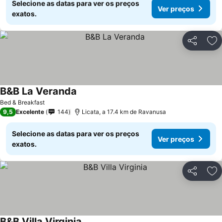
Selecione as datas para ver os preços
Ver preços
exatos.
Partilhar
Ad
B&B La Veranda
Bed & Breakfast
9,5
Excelente
144
Licata, a 17.4 km de Ravanusa
Selecione as datas para ver os preços
Ver preços
exatos.
Partilhar
Ad
B&B Villa Virginia