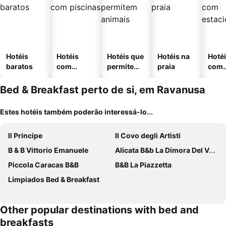
Hotéis
Hotéis
Hotéis que
Hotéis na
Hoté
baratos
com
permitem
praia
com
piscinas
animais
esta
ment
Bed & Breakfast perto de si, em Ravanusa
Estes hotéis também poderão interessá-lo...
Il Principe
Il Covo degli Artisti
B & B Vittorio Emanuele
Alicata B&b La Dimora Del Vento
Piccola Caracas B&B
B&B La Piazzetta
Limpiados Bed & Breakfast
Other popular destinations with bed and
breakfasts