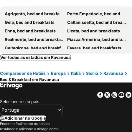
Agrigento, bed and breakfasts
Porto Empedocle, bed and breakfasts
Gela, bed and breakfasts
Caltanissetta, bed and breakfasts
Enna, bed and breakfasts
Licata, bed and breakfasts
Realmonte, bed and breakfasts
Piazza Armerina, bed and breakfasts
Caltagirone, bed and breakfasts
Favara, bed and breakfasts
Aragona, bed and breakfasts
Palma di Montechiaro, bed and breakfasts
Ver todas as estadias em Ravanusa
Valguarnera Caropepe, bed and breakfasts
Campobello di Licata, bed and breakfasts
Comparador de Hotéis
Europa
Itália
Sicília
Ravanusa
Canicattì, bed and breakfasts
Siculiana, bed and breakfasts
Bed & Breakfast em Ravanusa
San Cataldo, bed and breakfasts
Mazzarino, bed and breakfasts
Ganzirri, bed and breakfasts
Naro, bed and breakfasts
Facebook
Twitter
Insta
Yo
Santa Caterina Villarmosa, bed and breakfasts
Mirabella Imbaccari, bed and breakfasts
Selecione o seu país
Mussomeli, bed and breakfasts
Villarosa, bed and breakfasts
San Giovanni Gemini, bed and breakfasts
Calascibetta, bed and breakfasts
Adicionar no Google
Encontre facilmente os nossos
Delia, bed and breakfasts
Santa Elisabetta, bed and breakfasts
resultados: adicione o trivago como