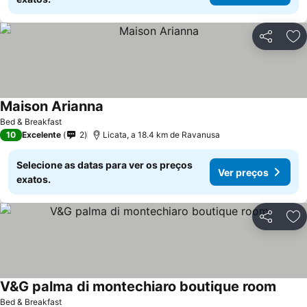
Partilhar
Ad
Maison Arianna
Bed & Breakfast
10
Excelente
2
Licata, a 18.4 km de Ravanusa
Selecione as datas para ver os preços
Ver preços
exatos.
Partilhar
Ad
V&G palma di montechiaro boutique room
Bed & Breakfast