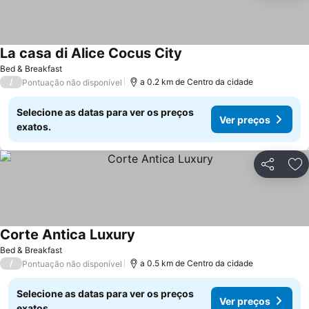
La casa di Alice Cocus City
Bed & Breakfast
/
a 0.2 km de Centro da cidade
Pontuação não disponível
Selecione as datas para ver os preços
Ver preços
exatos.
Partilhar
Ad
Corte Antica Luxury
Bed & Breakfast
/
a 0.5 km de Centro da cidade
Pontuação não disponível
Selecione as datas para ver os preços
Ver preços
exatos.