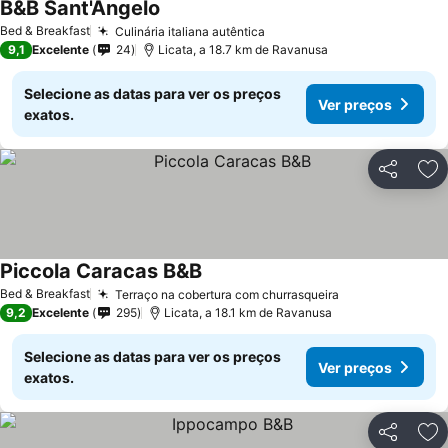
B&B Sant'Angelo
Bed & Breakfast
Culinária italiana autêntica
9,1
Excelente
24
Licata, a 18.7 km de Ravanusa
Selecione as datas para ver os preços
Ver preços
exatos.
Partilhar
Ad
Piccola Caracas B&B
Bed & Breakfast
Terraço na cobertura com churrasqueira
9,2
Excelente
295
Licata, a 18.1 km de Ravanusa
Selecione as datas para ver os preços
Ver preços
exatos.
Partilhar
Ad