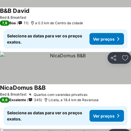
B&B David
Bed & Breakfast
7,8
Boa
11
a 0.5 km de Centro da cidade
Selecione as datas para ver os preços
Ver preços
exatos.
Partilhar
Ad
NicaDomus B&B
Bed & Breakfast
Quartos com varandas privativas
9,6
Excelente
345
Licata, a 18.4 km de Ravanusa
Selecione as datas para ver os preços
Ver preços
exatos.