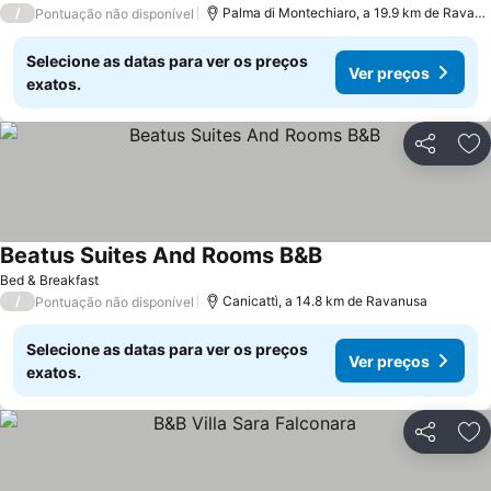
/
Palma di Montechiaro, a 19.9 km de Ravanusa
Pontuação não disponível
Selecione as datas para ver os preços
Ver preços
exatos.
Partilhar
Ad
Beatus Suites And Rooms B&B
Bed & Breakfast
/
Canicattì, a 14.8 km de Ravanusa
Pontuação não disponível
Selecione as datas para ver os preços
Ver preços
exatos.
Partilhar
Ad