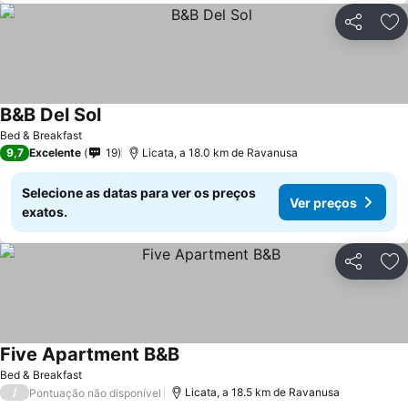
Partilhar
Ad
B&B Del Sol
Bed & Breakfast
9,7
Excelente
19
Licata, a 18.0 km de Ravanusa
Selecione as datas para ver os preços
Ver preços
exatos.
Partilhar
Ad
Five Apartment B&B
Bed & Breakfast
/
Licata, a 18.5 km de Ravanusa
Pontuação não disponível