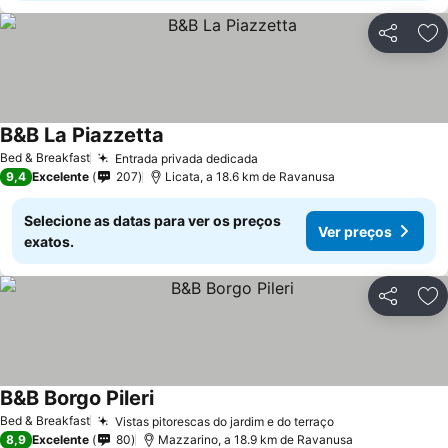
Partilhar
Ad
B&B La Piazzetta
Bed & Breakfast
Entrada privada dedicada
9,4
Excelente
207
Licata, a 18.6 km de Ravanusa
Selecione as datas para ver os preços
Ver preços
exatos.
Partilhar
Ad
B&B Borgo Pileri
Bed & Breakfast
Vistas pitorescas do jardim e do terraço
8,9
Excelente
80
Mazzarino, a 18.9 km de Ravanusa