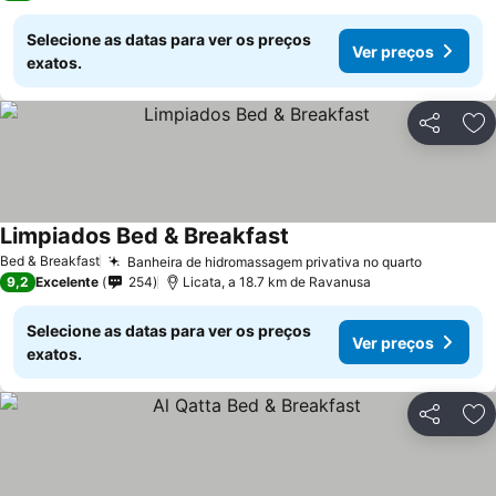
Selecione as datas para ver os preços
Ver preços
exatos.
Partilhar
Ad
Limpiados Bed & Breakfast
Bed & Breakfast
Banheira de hidromassagem privativa no quarto
9,2
Excelente
254
Licata, a 18.7 km de Ravanusa
Selecione as datas para ver os preços
Ver preços
exatos.
Partilhar
Ad