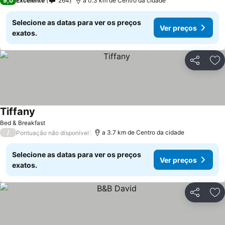
9,0
Excelente
264
a 0.3 km de Centro da cidade
Selecione as datas para ver os preços
Ver preços
exatos.
Partilhar
Ad
Tiffany
Bed & Breakfast
/
a 3.7 km de Centro da cidade
Pontuação não disponível
Selecione as datas para ver os preços
Ver preços
exatos.
Partilhar
Ad