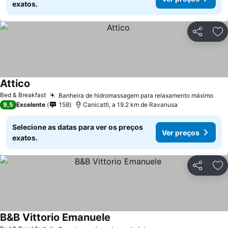
exatos.
Partilhar
Ad
Attico
Bed & Breakfast
Banheira de hidromassagem para relaxamento máximo
9,5
Excelente
158
Canicattì, a 19.2 km de Ravanusa
Selecione as datas para ver os preços
Ver preços
exatos.
Partilhar
Ad
B&B Vittorio Emanuele