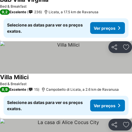
Bed & Breakfast
9,2
Excelente
236
Licata, a 17.5 km de Ravanusa
Selecione as datas para ver os preços
Ver preços
exatos.
Partilhar
Ad
Villa Milici
Bed & Breakfast
8,9
Excelente
15
Campobello di Licata, a 2.6 km de Ravanusa
Selecione as datas para ver os preços
Ver preços
exatos.
Partilhar
Ad