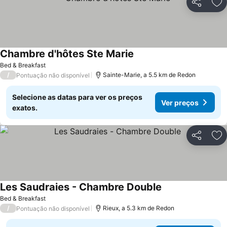
Partilhar
Ad
Chambre d'hôtes Ste Marie
Bed & Breakfast
/
Sainte-Marie, a 5.5 km de Redon
Pontuação não disponível
Selecione as datas para ver os preços
Ver preços
exatos.
Partilhar
Ad
Les Saudraies - Chambre Double
Bed & Breakfast
/
Rieux, a 5.3 km de Redon
Pontuação não disponível