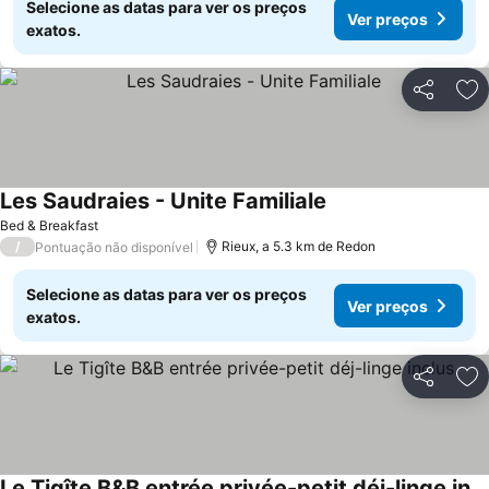
Selecione as datas para ver os preços
Ver preços
exatos.
Partilhar
Ad
Les Saudraies - Unite Familiale
Bed & Breakfast
/
Rieux, a 5.3 km de Redon
Pontuação não disponível
Selecione as datas para ver os preços
Ver preços
exatos.
Partilhar
Ad
Le Tigîte B&B entrée privée-petit déj-linge inclus