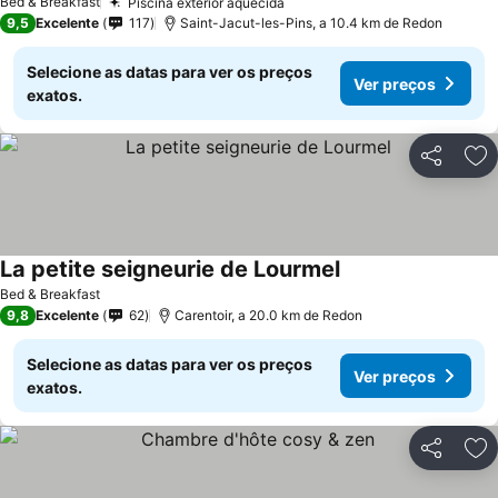
Bed & Breakfast
Piscina exterior aquecida
9,5
Excelente
117
Saint-Jacut-les-Pins, a 10.4 km de Redon
Selecione as datas para ver os preços
Ver preços
exatos.
Partilhar
Ad
La petite seigneurie de Lourmel
Bed & Breakfast
9,8
Excelente
62
Carentoir, a 20.0 km de Redon
Selecione as datas para ver os preços
Ver preços
exatos.
Partilhar
Ad