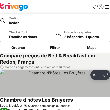
Favoritos
Iniciar
Me
Destino
Redon
Check-in/out
Hóspedes e quartos
Escolha as datas
2 hóspedes, 1 quarto.
Ordenar
Filtrar
Mapa
Compare preços de Bed & Breakfast em
Redon, França
Como os pagamentos influenciam os resultados
Partilhar
Ad
Chambre d'hôtes Les Bruyères
Bed & Breakfast
Quartos com design cuidadoso