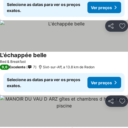
Selecione as datas para ver os preços
Ver preços
exatos.
Partilhar
Ad
L'échappée belle
Bed & Breakfast
9,6
Excelente
7
Sixt-sur-Aff, a 13.8 km de Redon
Selecione as datas para ver os preços
Ver preços
exatos.
Partilhar
Ad