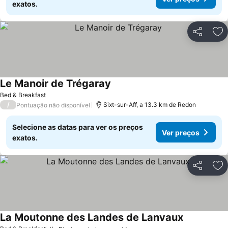
exatos.
Partilhar
Ad
Le Manoir de Trégaray
Bed & Breakfast
/
Sixt-sur-Aff, a 13.3 km de Redon
Pontuação não disponível
Selecione as datas para ver os preços
Ver preços
exatos.
Partilhar
Ad
La Moutonne des Landes de Lanvaux