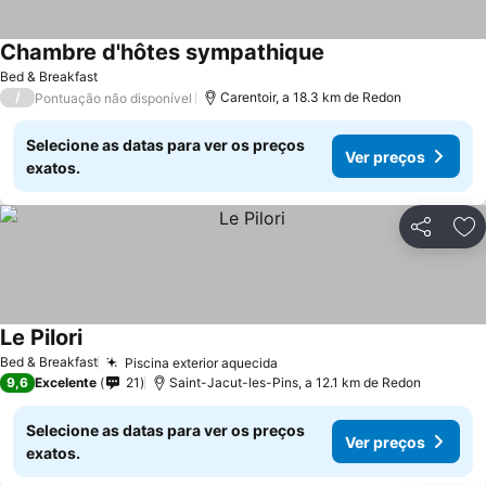
Chambre d'hôtes sympathique
Bed & Breakfast
/
Carentoir, a 18.3 km de Redon
Pontuação não disponível
Selecione as datas para ver os preços
Ver preços
exatos.
Partilhar
Ad
Le Pilori
Bed & Breakfast
Piscina exterior aquecida
9,6
Excelente
21
Saint-Jacut-les-Pins, a 12.1 km de Redon
Selecione as datas para ver os preços
Ver preços
exatos.