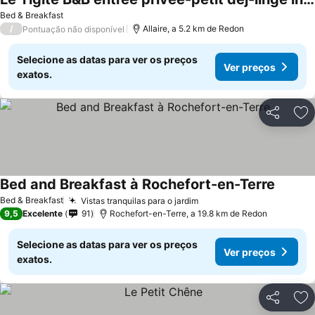
Bed & Breakfast
/
Allaire, a 5.2 km de Redon
Pontuação não disponível
Selecione as datas para ver os preços
Ver preços
exatos.
Partilhar
Ad
Bed and Breakfast à Rochefort-en-Terre
Bed & Breakfast
Vistas tranquilas para o jardim
9,5
Excelente
91
Rochefort-en-Terre, a 19.8 km de Redon
Selecione as datas para ver os preços
Ver preços
exatos.
Partilhar
Ad