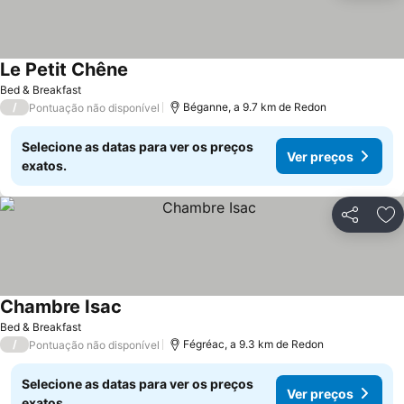
Le Petit Chêne
Bed & Breakfast
/
Béganne, a 9.7 km de Redon
Pontuação não disponível
Selecione as datas para ver os preços
Ver preços
exatos.
Partilhar
Ad
Chambre Isac
Bed & Breakfast
/
Fégréac, a 9.3 km de Redon
Pontuação não disponível
Selecione as datas para ver os preços
Ver preços
exatos.