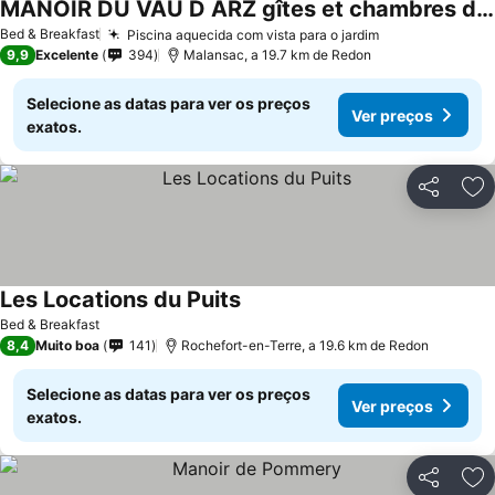
MANOIR DU VAU D ARZ gîtes et chambres d hôtes avec piscine
Bed & Breakfast
Piscina aquecida com vista para o jardim
9,9
Excelente
394
Malansac, a 19.7 km de Redon
Selecione as datas para ver os preços
Ver preços
exatos.
Partilhar
Ad
Les Locations du Puits
Bed & Breakfast
8,4
Muito boa
141
Rochefort-en-Terre, a 19.6 km de Redon
Selecione as datas para ver os preços
Ver preços
exatos.
Partilhar
Ad