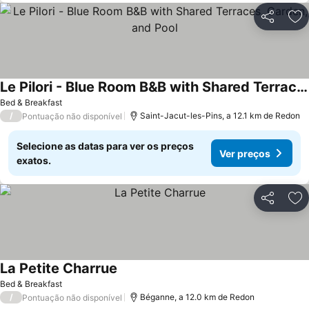
Partilhar
Ad
Le Pilori - Blue Room B&B with Shared Terraces, Garden, and Pool
Bed & Breakfast
/
Saint-Jacut-les-Pins, a 12.1 km de Redon
Pontuação não disponível
Selecione as datas para ver os preços
Ver preços
exatos.
Partilhar
Ad
La Petite Charrue
Bed & Breakfast
/
Béganne, a 12.0 km de Redon
Pontuação não disponível