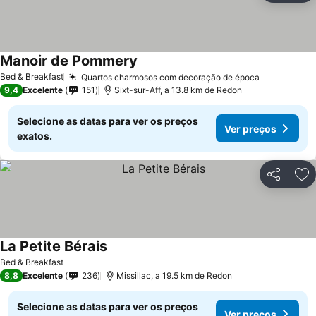
Manoir de Pommery
Bed & Breakfast
Quartos charmosos com decoração de época
9,4
Excelente
151
Sixt-sur-Aff, a 13.8 km de Redon
Selecione as datas para ver os preços
Ver preços
exatos.
Partilhar
Ad
La Petite Bérais
Bed & Breakfast
8,8
Excelente
236
Missillac, a 19.5 km de Redon
Selecione as datas para ver os preços
Ver preços