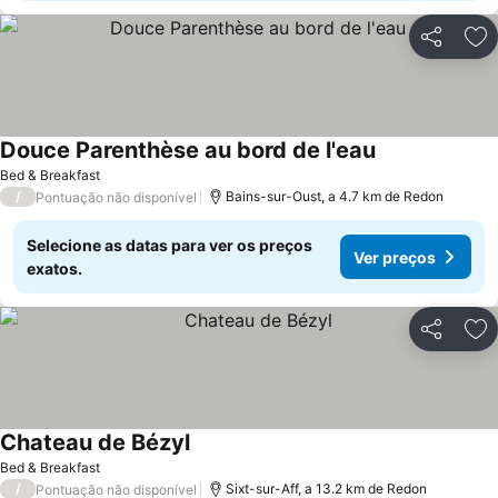
Partilhar
Ad
Douce Parenthèse au bord de l'eau
Bed & Breakfast
/
Bains-sur-Oust, a 4.7 km de Redon
Pontuação não disponível
Selecione as datas para ver os preços
Ver preços
exatos.
Partilhar
Ad
Chateau de Bézyl
Bed & Breakfast
/
Sixt-sur-Aff, a 13.2 km de Redon
Pontuação não disponível