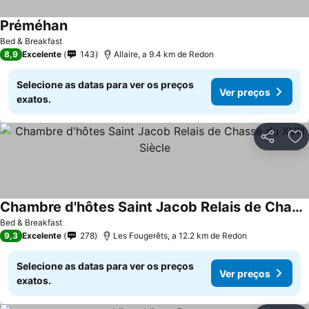
Préméhan
Bed & Breakfast
8,9
Excelente
143
Allaire, a 9.4 km de Redon
Selecione as datas para ver os preços
Ver preços
exatos.
Partilhar
Ad
Chambre d'hôtes Saint Jacob Relais de Chasse du XVIII Siècle
Bed & Breakfast
9,3
Excelente
278
Les Fougerêts, a 12.2 km de Redon
Selecione as datas para ver os preços
Ver preços
exatos.