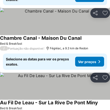
Partilhar
Ad
Chambre Canal - Maison Du Canal
Bed & Breakfast
/
Fégréac, a 9.3 km de Redon
Pontuação não disponível
Selecione as datas para ver os preços
Ver preços
exatos.
Partilhar
Ad
Au Fil De Leau - Sur La Rive De Pont Miny
Bed & Breakfast