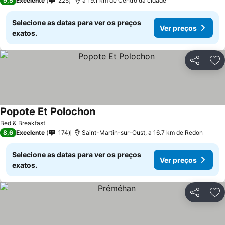
9,5
Excelente
225
a 19.1 km de Centro da cidade
Selecione as datas para ver os preços
Ver preços
exatos.
Partilhar
Ad
Popote Et Polochon
Bed & Breakfast
8,6
Excelente
174
Saint-Martin-sur-Oust, a 16.7 km de Redon
Selecione as datas para ver os preços
Ver preços
exatos.
Partilhar
Ad