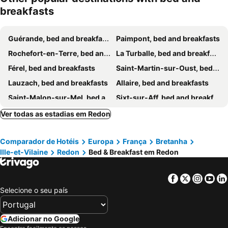
breakfasts
Guérande, bed and breakfasts
Paimpont, bed and breakfasts
Rochefort-en-Terre, bed and breakfasts
La Turballe, bed and breakfasts
Férel, bed and breakfasts
Saint-Martin-sur-Oust, bed and breakfasts
Lauzach, bed and breakfasts
Allaire, bed and breakfasts
Saint-Malon-sur-Mel, bed and breakfasts
Sixt-sur-Aff, bed and breakfasts
Pontchâteau, bed and breakfasts
Saint-Brevin-les-Pins, bed and breakfasts
Ver todas as estadias em Redon
Josselin, bed and breakfasts
Malestroit, bed and breakfasts
Comparador de Hotéis
Europa
França
Bretanha
Malansac, bed and breakfasts
Saint-Nazaire, bed and breakfasts
Ille-et-Vilaine
Redon
Bed & Breakfast em Redon
Lohéac, bed and breakfasts
Pipriac, bed and breakfasts
Ambon, bed and breakfasts
Taupont, bed and breakfasts
Facebook
Twitter
Insta
Yo
Ploërmel, bed and breakfasts
La Gacilly, bed and breakfasts
Selecione o seu país
Orgères, bed and breakfasts
Les Fougerêts, bed and breakfasts
Crévin, bed and breakfasts
Goven, bed and breakfasts
Adicionar no Google