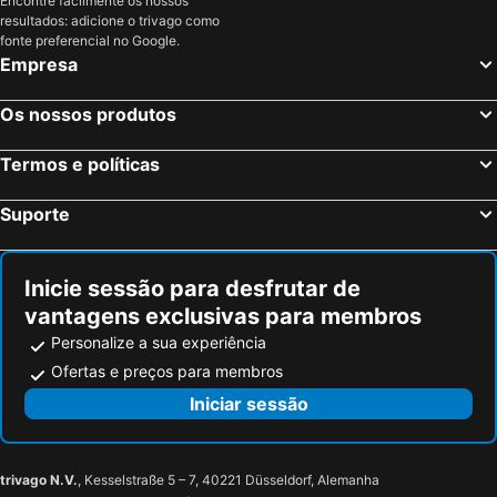
Encontre facilmente os nossos
Missillac, bed and breakfasts
Guichen, bed and breakfasts
resultados: adicione o trivago como
Corsept, bed and breakfasts
Saint-Jacut-les-Pins, bed and breakfasts
fonte preferencial no Google.
Empresa
Le Tour-du-Parc, bed and breakfasts
Malville, bed and breakfasts
Missiriac, bed and breakfasts
Frossay, bed and breakfasts
Os nossos produtos
Saint-Thurial, bed and breakfasts
Guer, bed and breakfasts
Termos e políticas
Grandchamp-des-Fontaines, bed and breakfasts
Porcaro, bed and breakfasts
Lassy, bed and breakfasts
Séné, bed and breakfasts
Suporte
Pornichet, bed and breakfasts
La Trinité-Surzur, bed and breakfasts
Pancé, bed and breakfasts
Assérac, bed and breakfasts
Inicie sessão para desfrutar de
vantagens exclusivas para membros
Personalize a sua experiência
Ofertas e preços para membros
Iniciar sessão
trivago N.V.
, Kesselstraße 5 – 7, 40221 Düsseldorf, Alemanha