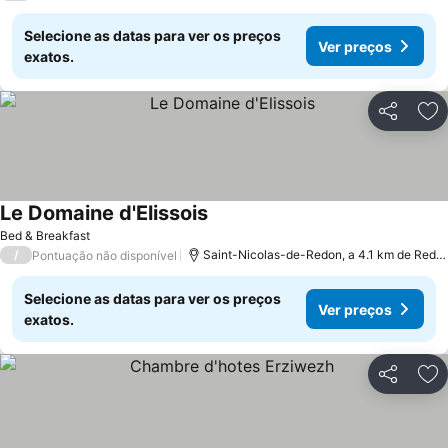
Selecione as datas para ver os preços
Ver preços
exatos.
Partilhar
Ad
Le Domaine d'Elissois
Bed & Breakfast
/
Saint-Nicolas-de-Redon, a 4.1 km de Redon
Pontuação não disponível
Selecione as datas para ver os preços
Ver preços
exatos.
Partilhar
Ad