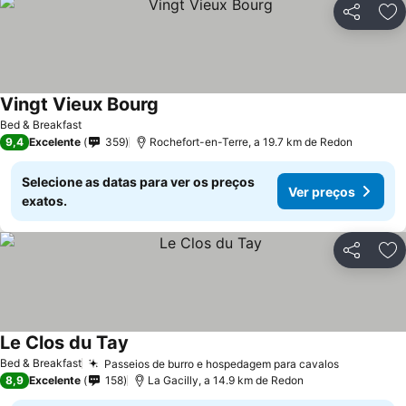
Partilhar
Ad
Vingt Vieux Bourg
Bed & Breakfast
9,4
Excelente
359
Rochefort-en-Terre, a 19.7 km de Redon
Selecione as datas para ver os preços
Ver preços
exatos.
Partilhar
Ad
Le Clos du Tay
Bed & Breakfast
Passeios de burro e hospedagem para cavalos
8,9
Excelente
158
La Gacilly, a 14.9 km de Redon