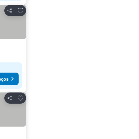
Adicionar aos favoritos
Partilhar
eços
Adicionar aos favoritos
Partilhar