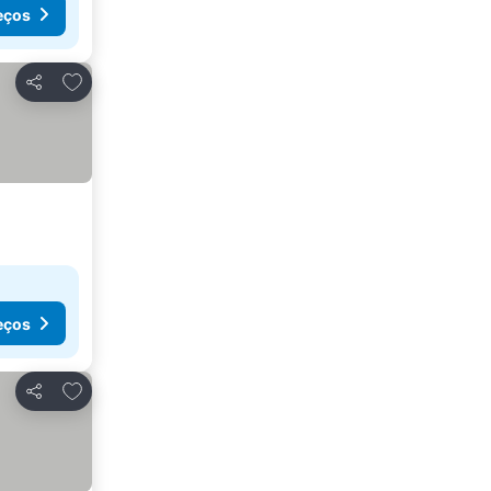
eços
Adicionar aos favoritos
Partilhar
eços
Adicionar aos favoritos
Partilhar