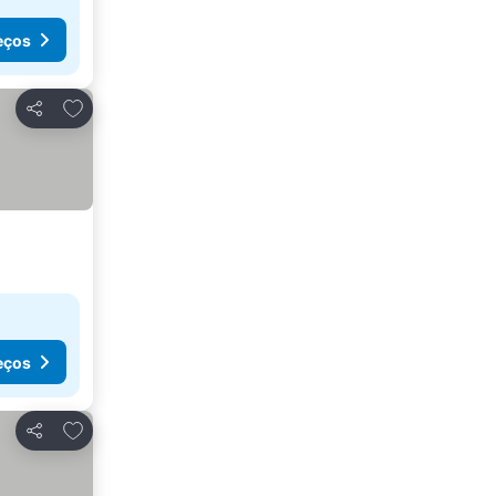
eços
Adicionar aos favoritos
Partilhar
eços
Adicionar aos favoritos
Partilhar