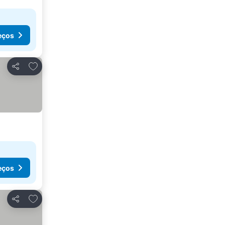
eços
Adicionar aos favoritos
Partilhar
eços
Adicionar aos favoritos
Partilhar