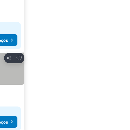
eços
Adicionar aos favoritos
Partilhar
eços