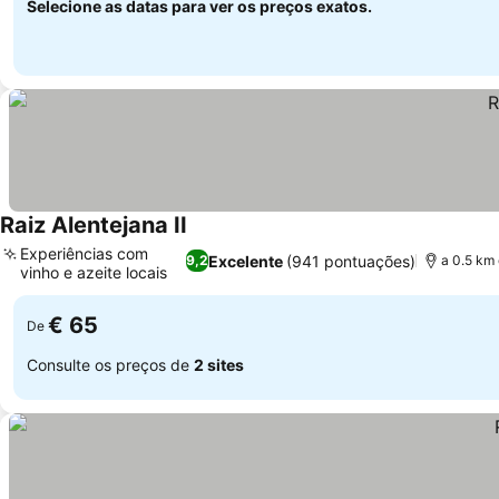
Selecione as datas para ver os preços exatos.
Raiz Alentejana II
Experiências com
Excelente
(941 pontuações)
9,2
a 0.5 km
vinho e azeite locais
€ 65
De
Consulte os preços de
2 sites