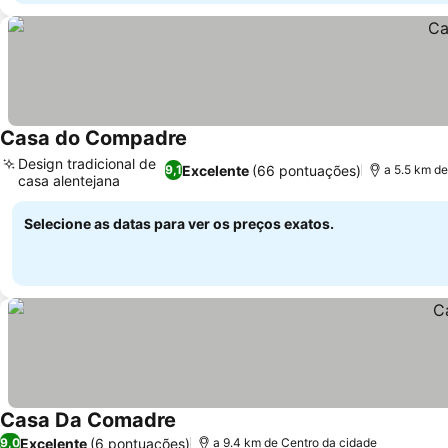
Casa do Compadre
Design tradicional de
Excelente
(66 pontuações)
9,1
a 5.5 km d
casa alentejana
Selecione as datas para ver os preços exatos.
Casa Da Comadre
Excelente
(6 pontuações)
9,0
a 9.4 km de Centro da cidade