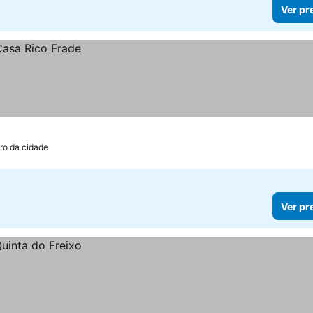
Ver pr
ro da cidade
Ver pr