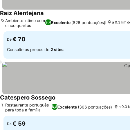
Raiz Alentejana
Ambiente íntimo com
Excelente
(826 pontuações)
9,4
a 0.3 km d
cinco quartos
€ 70
De
Consulte os preços de
2 sites
Catespero Sossego
Restaurante português
Excelente
(306 pontuações)
8,8
a 0.3 
para toda a família
€ 59
De