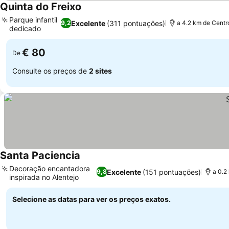
Quinta do Freixo
Parque infantil
Excelente
(311 pontuações)
9,2
a 4.2 km de Centr
dedicado
€ 80
De
Consulte os preços de
2 sites
Santa Paciencia
Decoração encantadora
Excelente
(151 pontuações)
9,8
a 0.2
inspirada no Alentejo
Selecione as datas para ver os preços exatos.