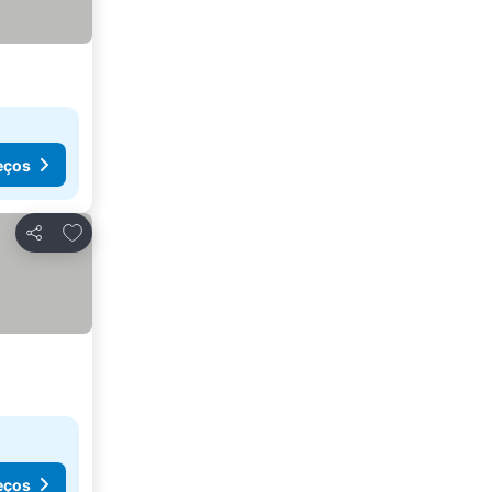
eços
Adicionar aos favoritos
Partilhar
eços