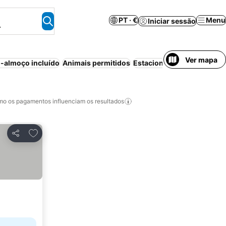
PT · €
Menu
Iniciar sessão
.
Ver mapa
-almoço incluído
Animais permitidos
Estacionamento
Aparthote
o os pagamentos influenciam os resultados
Adicionar aos favoritos
Partilhar