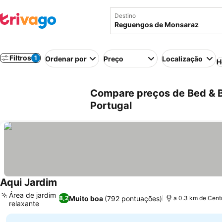
Destino
Filtros
1
Ordenar por
Preço
Localização
H
Compare preços de Bed & 
Portugal
Aqui Jardim
Área de jardim
Muito boa
(792 pontuações)
8,2
a 0.3 km de Cent
relaxante