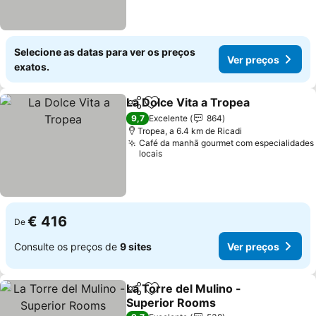
Selecione as datas para ver os preços
Ver preços
exatos.
La Dolce Vita a Tropea
Partilhar
Adicionar aos favoritos
Ver
9,7
Excelente
864
Tropea, a 6.4 km de Ricadi
Café da manhã gourmet com especialidades
locais
€ 416
De
Consulte os preços de
9 sites
Ver preços
La Torre del Mulino -
Partilhar
Adicionar aos favoritos
Superior Rooms