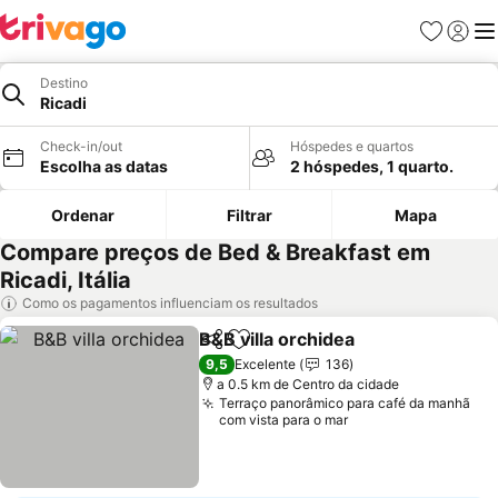
Favoritos
Iniciar
Me
Destino
Ricadi
Check-in/out
Hóspedes e quartos
Escolha as datas
2 hóspedes, 1 quarto.
Ordenar
Filtrar
Mapa
Compare preços de Bed & Breakfast em
Ricadi, Itália
Como os pagamentos influenciam os resultados
B&B villa orchidea
Partilhar
Adicionar aos favoritos
Ver preç
9,5
Excelente
136
a 0.5 km de Centro da cidade
Terraço panorâmico para café da manhã
com vista para o mar