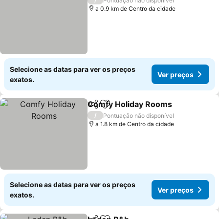
Pontuação não disponível
a 0.9 km de Centro da cidade
Selecione as datas para ver os preços
Ver preços
exatos.
Comfy Holiday Rooms
Partilhar
Adicionar aos favoritos
Ver 
/
Pontuação não disponível
a 1.8 km de Centro da cidade
Selecione as datas para ver os preços
Ver preços
exatos.