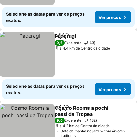
Selecione as datas para ver os preços
Ver preços
exatos.
Paderagi
Partilhar
Adicionar aos favoritos
Ver preços
9,6
Excelente
63
a 4.4 km de Centro da cidade
Selecione as datas para ver os preços
Ver preços
exatos.
Cosmo Rooms a pochi
Partilhar
Adicionar aos favoritos
passi da Tropea
Ver preços
9,6
Excelente
182
a 4.2 km de Centro da cidade
Café da manhã no jardim com árvores
frutíferas