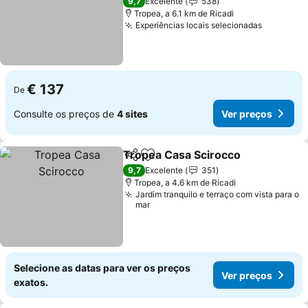
Ver preços
9,7
Excelente
538
Tropea, a 6.1 km de Ricadi
Experiências locais selecionadas
Ver preç
€ 137
De
Consulte os preços de
4 sites
Ver preços
Tropea Casa Scirocco
Partilhar
Adicionar aos favoritos
Ver 
9,7
Excelente
351
Tropea, a 4.6 km de Ricadi
Jardim tranquilo e terraço com vista para o
mar
Selecione as datas para ver os preços
Ver preços
exatos.