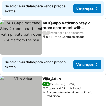
Selecione as datas para ver os preços
Ver preços
exatos.
B&B Capo Vaticano Stay 2
Partilhar
Adicionar aos favoritos
room apartment with
private bathroom 250mt
Ver preços
/
Pontuação não disponível
from the sea
a 3.1 km de Centro da cidade
Selecione as datas para ver os preços
Ver preços
exatos.
Villa Adua
Partilhar
Adicionar aos favoritos
Ver preços
9,4
Excelente
882
Tropea, a 6.0 km de Ricadi
Restaurante no local com culinária
tradicional