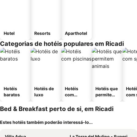
Hotel
Resorts
Aparthotel
Categorias de hotéis populares em Ricadi
Hotéis
Hotéis de
Hotéis
Hotéis que
Hoté
baratos
luxo
com
permitem
com 
piscinas
animais
Bed & Breakfast perto de si, em Ricadi
Estes hotéis também poderão interessá-lo...
Villa Adua
La Torre del Mulino - Superior Rooms