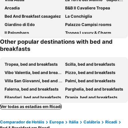
Arcadia
B&B Il Cavaliere Tropea
Bed And Breakfast casagalez
La Conchiglia
Giardino di Edo
Palazzo Campisi rooms
Il Palombaro
Tropea Luxury & Charm
Other popular destinations with bed and
Residenza La Torre
B&B Sunlight Tropea
breakfasts
B&b La Conchiglia
B&B Chez Moi
B&B Vanity
Tropeacentro
Tropea, bed and breakfasts
Scilla, bed and breakfasts
B&B Solandra
Townhouse Tropea
Vibo Valentia, bed and breakfasts
Pizzo, bed and breakfasts
Residenza Il Duomo
La Dolce Vita a Tropea
Villa San Giovanni, bed and breakfasts
Palmi, bed and breakfasts
Donnaciccina Accomodation
Lullaby B&B
Falerna, bed and breakfasts
Parghelia, bed and breakfasts
Nazzarì B&B Tropea
Locanda Adele
Filandari, bed and breakfasts
Drapia, bed and breakfasts
Sweet Home B&B
Bed and Breakfast Coral Blue
Mileto, bed and breakfasts
Briatico, bed and breakfasts
Ver todas as estadias em Ricadi
Gioià Táuro, bed and breakfasts
Capo Vaticano, bed and breakfasts
Comparador de Hotéis
Europa
Itália
Calábria
Ricadi
Zambrone, bed and breakfasts
Polistena, bed and breakfasts
Bed & Breakfast em Ricadi