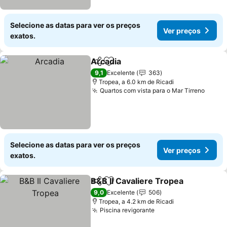
Selecione as datas para ver os preços
Ver preços
exatos.
Arcadia
Partilhar
Adicionar aos favoritos
Ver preços
9,1
Excelente
363
Tropea, a 6.0 km de Ricadi
Quartos com vista para o Mar Tirreno
Ver p
Selecione as datas para ver os preços
Ver preços
exatos.
B&B Il Cavaliere Tropea
Partilhar
Adicionar aos favoritos
Ve
9,0
Excelente
506
Tropea, a 4.2 km de Ricadi
Piscina revigorante
Ver preços