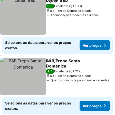
Leden B&b
Partilhar
Adicionar aos favoritos
Ver preços
9,5
Excelente
103
a 4.1 km de Centro da cidade
Acomodações modernas e limpas
Ver pre
Selecione as datas para ver os preços
Ver preços
exatos.
B&B Trepo Santa
Partilhar
Adicionar aos favoritos
Domenica
Ver preços
9,5
Excelente
212
a 4.1 km de Centro da cidade
Quartos com vista para o mar e varandas
Ve
Selecione as datas para ver os preços
Ver preços
exatos.