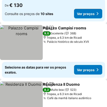
€ 130
De
Consulte os preços de
10 sites
Ver preços
Palazzo Campisi rooms
Partilhar
Adicionar aos favoritos
Ve
9,0
Excelente
368
Tropea, a 6.3 km de Ricadi
Palácio histórico do século XVII
Ver preço
Selecione as datas para ver os preços
Ver preços
exatos.
Residenza Il Duomo
Partilhar
Adicionar aos favoritos
Ver pr
8,2
Muito boa
523
Tropea, a 6.3 km de Ricadi
Café da manhã italiano autêntico
Ver preç