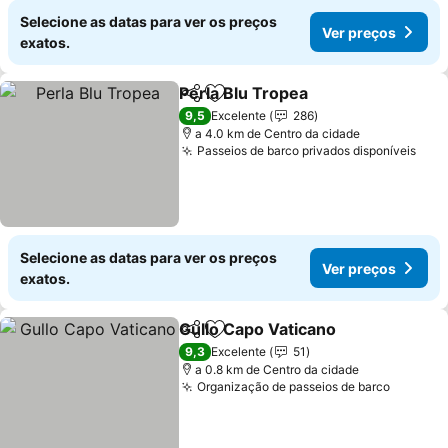
Selecione as datas para ver os preços
Ver preços
exatos.
Perla Blu Tropea
Partilhar
Adicionar aos favoritos
Ver preço
9,5
Excelente
286
a 4.0 km de Centro da cidade
Passeios de barco privados disponíveis
Ver 
Selecione as datas para ver os preços
Ver preços
exatos.
Gullo Capo Vaticano
Partilhar
Adicionar aos favoritos
Ver p
9,3
Excelente
51
a 0.8 km de Centro da cidade
Organização de passeios de barco
Ver pre