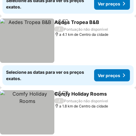
Selecione as datas para ver os preços
Ver preços
exatos.
Aedes Tropea B&B
Partilhar
Adicionar aos favoritos
Ver pre
/
Pontuação não disponível
a 4.1 km de Centro da cidade
Selecione as datas para ver os preços
Ver preços
exatos.
Comfy Holiday Rooms
Partilhar
Adicionar aos favoritos
Ver 
/
Pontuação não disponível
a 1.8 km de Centro da cidade