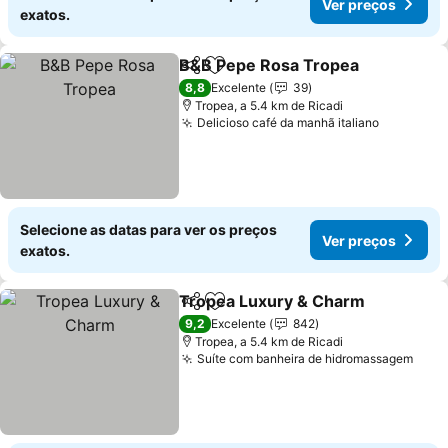
Ver preços
exatos.
B&B Pepe Rosa Tropea
Partilhar
Adicionar aos favoritos
Ver
8,8
Excelente
39
Tropea, a 5.4 km de Ricadi
Delicioso café da manhã italiano
Ver preç
Selecione as datas para ver os preços
Ver preços
exatos.
Tropea Luxury & Charm
Partilhar
Adicionar aos favoritos
Ve
9,2
Excelente
842
Tropea, a 5.4 km de Ricadi
Suíte com banheira de hidromassagem
Ver 