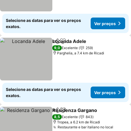
Selecione as datas para ver os preços
Ver preços
exatos.
Locanda Adele
Partilhar
Adicionar aos favoritos
Ver preços
9,0
Excelente
259
Parghelia, a 7.4 km de Ricadi
Selecione as datas para ver os preços
Ver preços
exatos.
Residenza Gargano
Partilhar
Adicionar aos favoritos
Ver pr
8,5
Excelente
843
Tropea, a 6.2 km de Ricadi
Restaurante e bar italiano no local
Ver pre