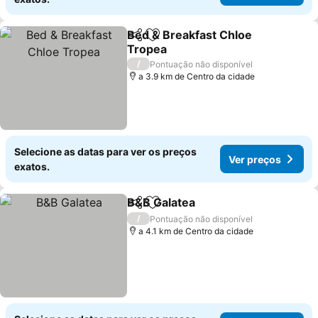
Bed & Breakfast Chloe
Partilhar
Adicionar aos favoritos
Tropea
Ver preços
/
Pontuação não disponível
a 3.9 km de Centro da cidade
Selecione as datas para ver os preços
Ver preços
exatos.
B&B Galatea
Partilhar
Adicionar aos favoritos
Ver preços
/
Pontuação não disponível
a 4.1 km de Centro da cidade