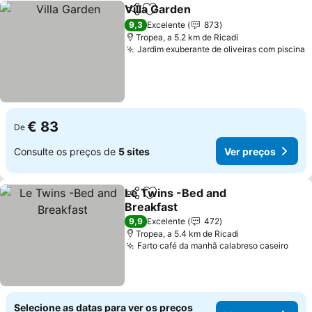
Villa Garden
Partilhar
Adicionar aos favoritos
Ver preços
9,3
Excelente
873
Tropea, a 5.2 km de Ricadi
Jardim exuberante de oliveiras com piscina
V
€ 83
De
Consulte os preços de
5 sites
Ver preços
Le Twins -Bed and
Partilhar
Adicionar aos favoritos
Breakfast
Ver preços
9,9
Excelente
472
Tropea, a 5.4 km de Ricadi
Farto café da manhã calabreso caseiro
Ver 
Selecione as datas para ver os preços