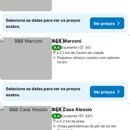
Selecione as datas para ver os preços
Ver preços
exatos.
B&B Marconi
Partilhar
Adicionar aos favoritos
Ver preços
9,4
Excelente
30
a 0.1 km de Centro da cidade
Pequeno-almoço caseiro com sabores
locais
Selecione as datas para ver os preços
Ver preços
exatos.
B&B Casa Alessio
Partilhar
Adicionar aos favoritos
Ver preç
9,4
Excelente
397
a 0.2 km da praia
Vistas panorâmicas do pôr do sol em