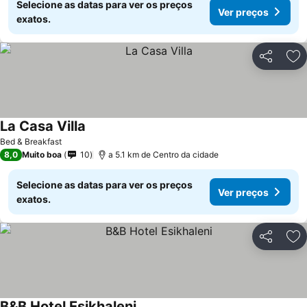
Selecione as datas para ver os preços
Ver preços
exatos.
Partilhar
Ad
La Casa Villa
Bed & Breakfast
8,0
Muito boa
10
a 5.1 km de Centro da cidade
Selecione as datas para ver os preços
Ver preços
exatos.
Partilhar
Ad
B&B Hotel Esikhaleni