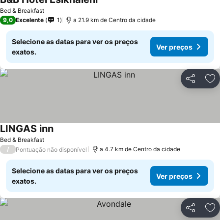
Bed & Breakfast
9,0
Excelente
1
a 21.9 km de Centro da cidade
Selecione as datas para ver os preços
Ver preços
exatos.
Partilhar
Ad
LINGAS inn
Bed & Breakfast
/
a 4.7 km de Centro da cidade
Pontuação não disponível
Selecione as datas para ver os preços
Ver preços
exatos.
Partilhar
Ad