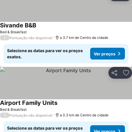
Sivande B&B
Bed & Breakfast
/
a 3.7 km de Centro da cidade
Pontuação não disponível
Selecione as datas para ver os preços
Ver preços
exatos.
Partilhar
Ad
Airport Family Units
Bed & Breakfast
/
a 0.3 km de Centro da cidade
Pontuação não disponível
Selecione as datas para ver os preços
Ver preços