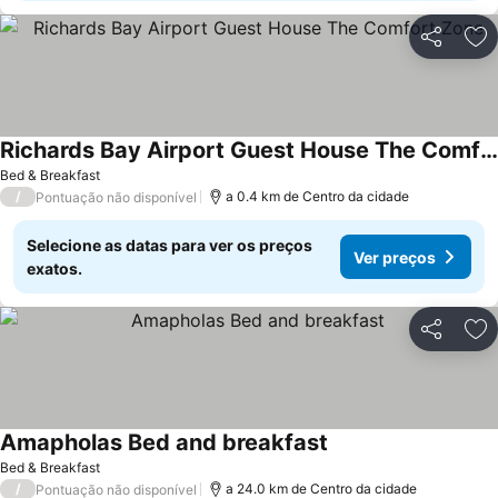
Partilhar
Ad
Richards Bay Airport Guest House The Comfort Zone
Bed & Breakfast
/
a 0.4 km de Centro da cidade
Pontuação não disponível
Selecione as datas para ver os preços
Ver preços
exatos.
Partilhar
Ad
Amapholas Bed and breakfast
Bed & Breakfast
/
a 24.0 km de Centro da cidade
Pontuação não disponível