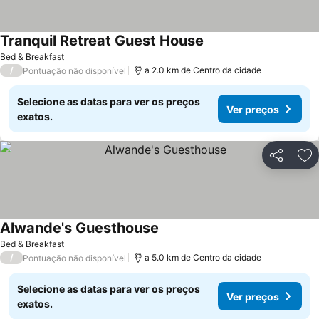
Tranquil Retreat Guest House
Bed & Breakfast
/
a 2.0 km de Centro da cidade
Pontuação não disponível
Selecione as datas para ver os preços
Ver preços
exatos.
Partilhar
Ad
Alwande's Guesthouse
Bed & Breakfast
/
a 5.0 km de Centro da cidade
Pontuação não disponível
Selecione as datas para ver os preços
Ver preços
exatos.