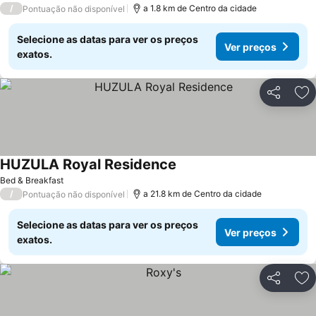
/
a 1.8 km de Centro da cidade
Pontuação não disponível
Selecione as datas para ver os preços
Ver preços
exatos.
Partilhar
Ad
HUZULA Royal Residence
Bed & Breakfast
/
a 21.8 km de Centro da cidade
Pontuação não disponível
Selecione as datas para ver os preços
Ver preços
exatos.
Partilhar
Ad