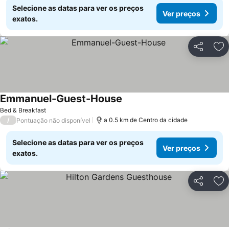
Selecione as datas para ver os preços
Ver preços
exatos.
Partilhar
Ad
Emmanuel-Guest-House
Bed & Breakfast
/
a 0.5 km de Centro da cidade
Pontuação não disponível
Selecione as datas para ver os preços
Ver preços
exatos.
Partilhar
Ad