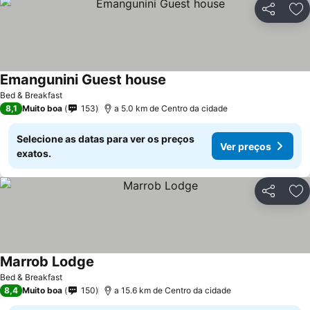
Partilhar
Ad
Emangunini Guest house
Bed & Breakfast
8,1
Muito boa
153
a 5.0 km de Centro da cidade
Selecione as datas para ver os preços
Ver preços
exatos.
Partilhar
Ad
Marrob Lodge
Bed & Breakfast
8,4
Muito boa
150
a 15.6 km de Centro da cidade