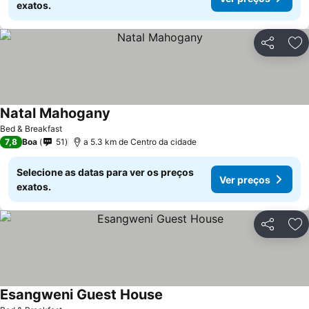
exatos.
Partilhar
Ad
Natal Mahogany
Bed & Breakfast
7,8
Boa
51
a 5.3 km de Centro da cidade
Selecione as datas para ver os preços
Ver preços
exatos.
Partilhar
Ad
Esangweni Guest House