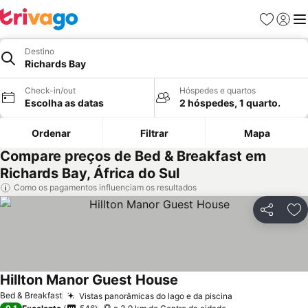
Favoritos
Iniciar
Me
Destino
Richards Bay
Check-in/out
Hóspedes e quartos
Escolha as datas
2 hóspedes, 1 quarto.
Ordenar
Filtrar
Mapa
Compare preços de Bed & Breakfast em
Richards Bay, África do Sul
Como os pagamentos influenciam os resultados
Partilhar
Ad
Hillton Manor Guest House
Bed & Breakfast
Vistas panorâmicas do lago e da piscina