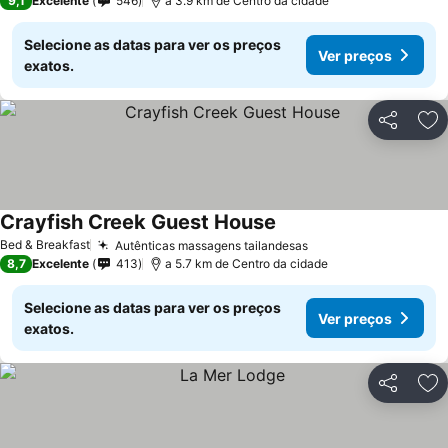
9,1
Excelente
546
a 3.9 km de Centro da cidade
Selecione as datas para ver os preços
Ver preços
exatos.
Partilhar
Ad
Crayfish Creek Guest House
Bed & Breakfast
Autênticas massagens tailandesas
8,7
Excelente
413
a 5.7 km de Centro da cidade
Selecione as datas para ver os preços
Ver preços
exatos.
Partilhar
Ad