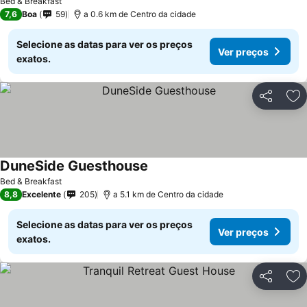
Bed & Breakfast
7,6
Boa
59
a 0.6 km de Centro da cidade
Selecione as datas para ver os preços
Ver preços
exatos.
Partilhar
Ad
DuneSide Guesthouse
Bed & Breakfast
8,8
Excelente
205
a 5.1 km de Centro da cidade
Selecione as datas para ver os preços
Ver preços
exatos.
Partilhar
Ad