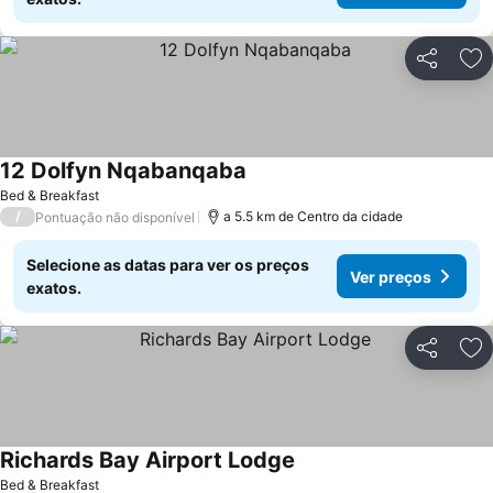
Partilhar
Ad
12 Dolfyn Nqabanqaba
Bed & Breakfast
/
a 5.5 km de Centro da cidade
Pontuação não disponível
Selecione as datas para ver os preços
Ver preços
exatos.
Partilhar
Ad
Richards Bay Airport Lodge
Bed & Breakfast