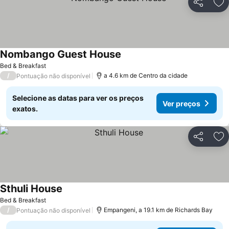
Partilhar
Ad
Nombango Guest House
Bed & Breakfast
/
a 4.6 km de Centro da cidade
Pontuação não disponível
Selecione as datas para ver os preços
Ver preços
exatos.
Partilhar
Ad
Sthuli House
Bed & Breakfast
/
Empangeni, a 19.1 km de Richards Bay
Pontuação não disponível