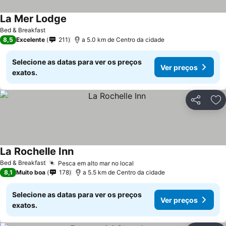
La Mer Lodge
Bed & Breakfast
8,5
Excelente
211
a 5.0 km de Centro da cidade
Selecione as datas para ver os preços
Ver preços
exatos.
Partilhar
Ad
La Rochelle Inn
Bed & Breakfast
Pesca em alto mar no local
8,1
Muito boa
178
a 5.5 km de Centro da cidade
Selecione as datas para ver os preços
Ver preços
exatos.