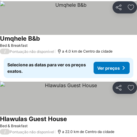
Partilhar
Ad
Umqhele B&b
Bed & Breakfast
/
a 4.0 km de Centro da cidade
Pontuação não disponível
Selecione as datas para ver os preços
Ver preços
exatos.
Partilhar
Ad
Hlawulas Guest House
Bed & Breakfast
/
a 22.0 km de Centro da cidade
Pontuação não disponível