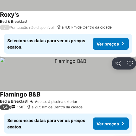
Roxy's
Bed & Breakfast
/
a 4.0 km de Centro da cidade
Pontuação não disponível
Selecione as datas para ver os preços
Ver preços
exatos.
Partilhar
Ad
Flamingo B&B
Bed & Breakfast
Acesso à piscina exterior
7,4
150
a 21.5 km de Centro da cidade
Selecione as datas para ver os preços
Ver preços
exatos.