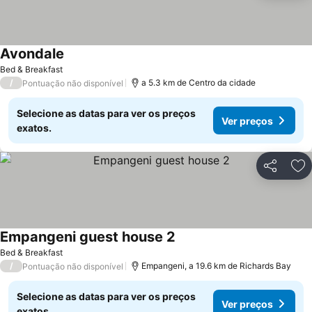
Avondale
Bed & Breakfast
/
a 5.3 km de Centro da cidade
Pontuação não disponível
Selecione as datas para ver os preços
Ver preços
exatos.
Partilhar
Ad
Empangeni guest house 2
Bed & Breakfast
/
Empangeni, a 19.6 km de Richards Bay
Pontuação não disponível
Selecione as datas para ver os preços
Ver preços
exatos.