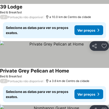
39 Lodge
Bed & Breakfast
/
a 10.0 km de Centro da cidade
Pontuação não disponível
Selecione as datas para ver os preços
Ver preços
exatos.
Partilhar
Ad
Private Grey Pelican at Home
Bed & Breakfast
/
a 3.6 km de Centro da cidade
Pontuação não disponível
Selecione as datas para ver os preços
Ver preços
exatos.