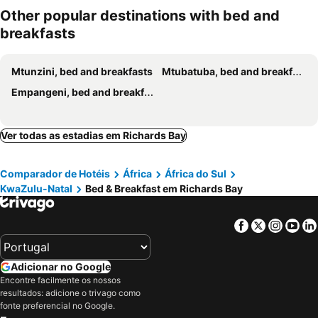
Other popular destinations with bed and
breakfasts
Mtunzini, bed and breakfasts
Mtubatuba, bed and breakfasts
Empangeni, bed and breakfasts
Ver todas as estadias em Richards Bay
Comparador de Hotéis
África
África do Sul
KwaZulu-Natal
Bed & Breakfast em Richards Bay
Facebook
Twitter
Insta
Yo
Adicionar no Google
Encontre facilmente os nossos
resultados: adicione o trivago como
fonte preferencial no Google.