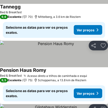
Tannegg
Ver preços
Bed & Breakfast
9,6
Excelente
70
Mittelberg, a 3.6 km de Riezlern
Selecione as datas para ver os preços
Ver preços
exatos.
Partilhar
Ad
Pension Haus Romy
Ver preços
Bed & Breakfast
Acesso direto a trilhos de caminhada e esqui
Ver preços
9,5
Excelente
75
Schoppernau, a 13.8 km de Riezlern
Selecione as datas para ver os preços
Ver preços
exatos.