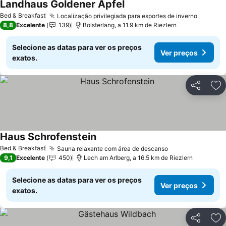
Landhaus Goldener Apfel
Ver preços
Bed & Breakfast
Localização privilegiada para esportes de inverno
Ver pre
8,8
Excelente
139
Bolsterlang, a 11.9 km de Riezlern
Selecione as datas para ver os preços
Ver preços
exatos.
Partilhar
Ad
Haus Schrofenstein
Ver preços
Bed & Breakfast
Sauna relaxante com área de descanso
Ver preços
9,1
Excelente
450
Lech am Arlberg, a 16.5 km de Riezlern
Selecione as datas para ver os preços
Ver preços
exatos.
Partilhar
Ad