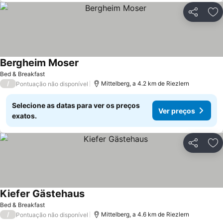
Partilhar
Ad
Bergheim Moser
Ver preços
Bed & Breakfast
/
Mittelberg, a 4.2 km de Riezlern
Pontuação não disponível
Selecione as datas para ver os preços
Ver preços
exatos.
Partilhar
Ad
Kiefer Gästehaus
Ver preços
Bed & Breakfast
/
Mittelberg, a 4.6 km de Riezlern
Pontuação não disponível