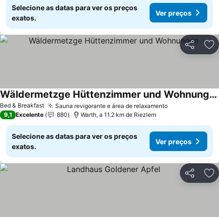
Selecione as datas para ver os preços
Ver preços
exatos.
Partilhar
Ad
Wäldermetzge Hüttenzimmer und Wohnungen
Ver preços
Bed & Breakfast
Sauna revigorante e área de relaxamento
Ver preços
9,1
Excelente
880
Warth, a 11.2 km de Riezlern
Selecione as datas para ver os preços
Ver preços
exatos.
Partilhar
Ad