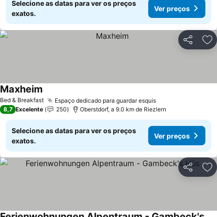
Selecione as datas para ver os preços
Ver preços
exatos.
Partilhar
Ad
Maxheim
Ver preços
Bed & Breakfast
Espaço dedicado para guardar esquis
Ver preços
8,7
Excelente
250
Oberstdorf, a 9.0 km de Riezlern
Selecione as datas para ver os preços
Ver preços
exatos.
Partilhar
Ad
Ferienwohnungen Alpentraum - Gambeck's Hüs