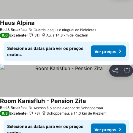
Haus Alpina
Ver preços
Bed & Breakfast
Guarda-esquis e aluguel de bicicletas
Ver preços
9,6
Excelente
81
Au, a 14.8 km de Riezlern
Selecione as datas para ver os preços
Ver preços
exatos.
Partilhar
Ad
Room Kanisfluh - Pension Zita
Ver preços
Bed & Breakfast
Acesso à piscina exterior de Schoppernau
Ver preços
9,3
Excelente
78
Schoppernau, a 14.0 km de Riezlern
Selecione as datas para ver os preços
Ver preços
exatos.