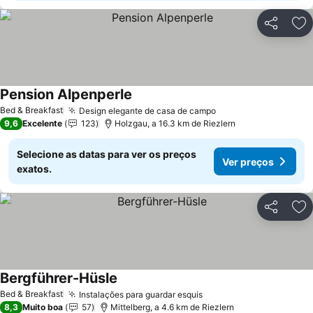
Partilhar
Ad
Pension Alpenperle
Ver preços
Bed & Breakfast
Design elegante de casa de campo
Ver preços
9,6
Excelente
123
Holzgau, a 16.3 km de Riezlern
Selecione as datas para ver os preços
Ver preços
exatos.
Partilhar
Ad
Bergführer-Hüsle
Ver preços
Bed & Breakfast
Instalações para guardar esquis
Ver preços
8,3
Muito boa
57
Mittelberg, a 4.6 km de Riezlern