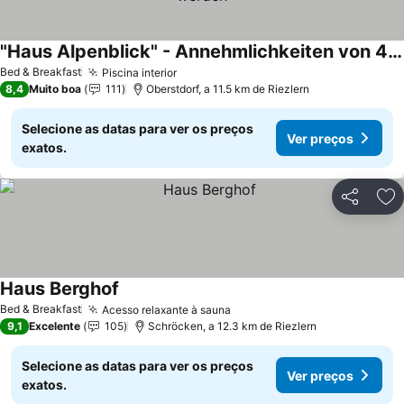
"Haus Alpenblick" - Annehmlichkeiten von 4-Sterne Familien-und Wellnesshotel Viktoria können mitbenutzt werden
Ver preços
Bed & Breakfast
Piscina interior
Ver preços
8,4
Muito boa
111
Oberstdorf, a 11.5 km de Riezlern
Selecione as datas para ver os preços
Ver preços
exatos.
Partilhar
Ad
Haus Berghof
Ver preços
Bed & Breakfast
Acesso relaxante à sauna
Ver preços
9,1
Excelente
105
Schröcken, a 12.3 km de Riezlern
Selecione as datas para ver os preços
Ver preços
exatos.