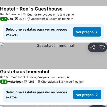
Hostel - Ron`s Guesthouse
Ver preços
Bed & Breakfast
Quartos renovados em estilo alpino
Ver preços
7,7
Boa
576
Oberstdorf, a 8.8 km de Riezlern
Selecione as datas para ver os preços
Ver preços
exatos.
Partilhar
Ad
Gästehaus Immenhof
Ver preços
Bed & Breakfast
Instalações para guardar esquis
Ver preços
8,3
Muito boa
1.163
Oberstdorf, a 8.3 km de Riezlern
Selecione as datas para ver os preços
Ver preços
exatos.