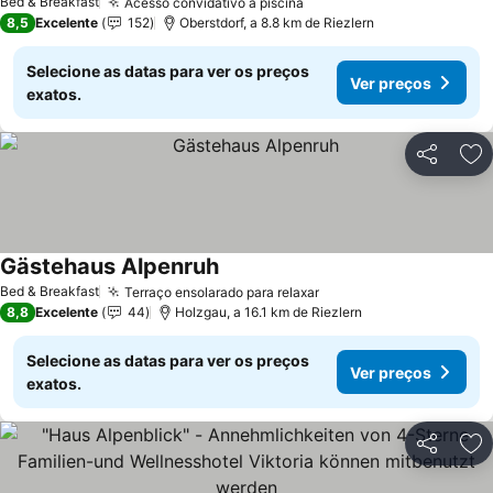
Bed & Breakfast
Acesso convidativo à piscina
Ver preços
8,5
Excelente
152
Oberstdorf, a 8.8 km de Riezlern
Selecione as datas para ver os preços
Ver preços
exatos.
Partilhar
Ad
Gästehaus Alpenruh
Ver preços
Bed & Breakfast
Terraço ensolarado para relaxar
Ver preços
8,8
Excelente
44
Holzgau, a 16.1 km de Riezlern
Selecione as datas para ver os preços
Ver preços
exatos.
Partilhar
Ad