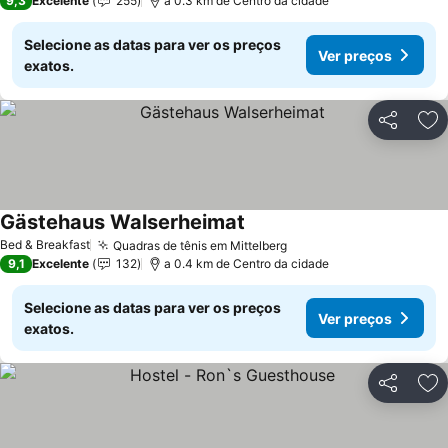
9,3
Excelente
255
a 0.3 km de Centro da cidade
Selecione as datas para ver os preços
Ver preços
exatos.
Partilhar
Ad
Gästehaus Walserheimat
Ver preços
Bed & Breakfast
Quadras de tênis em Mittelberg
Ver preços
9,1
Excelente
132
a 0.4 km de Centro da cidade
Selecione as datas para ver os preços
Ver preços
exatos.
Partilhar
Ad