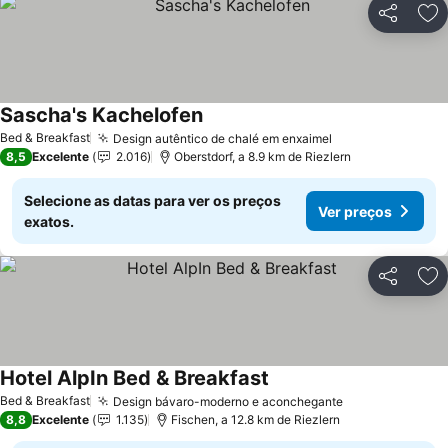
Partilhar
Ad
Sascha's Kachelofen
Ver preços
Bed & Breakfast
Design autêntico de chalé em enxaimel
Ver preços
8,5
Excelente
2.016
Oberstdorf, a 8.9 km de Riezlern
Selecione as datas para ver os preços
Ver preços
exatos.
Partilhar
Ad
Hotel AlpIn Bed & Breakfast
Ver preços
Bed & Breakfast
Design bávaro-moderno e aconchegante
Ver preços
8,8
Excelente
1.135
Fischen, a 12.8 km de Riezlern