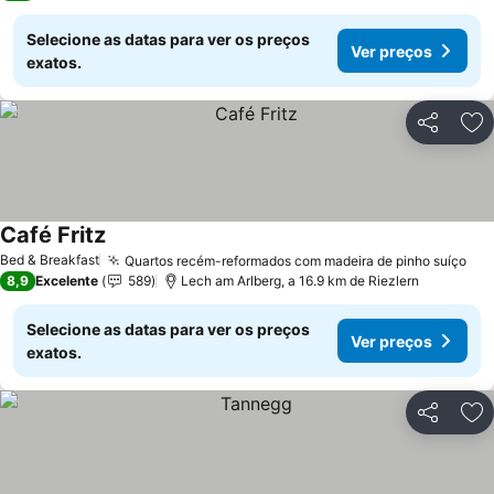
Selecione as datas para ver os preços
Ver preços
exatos.
Partilhar
Ad
Café Fritz
Ver preços
Bed & Breakfast
Quartos recém-reformados com madeira de pinho suíço
Ver
8,9
Excelente
589
Lech am Arlberg, a 16.9 km de Riezlern
Selecione as datas para ver os preços
Ver preços
exatos.
Partilhar
Ad