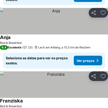
Partilhar
Ad
Anja
Ver preços
Bed & Breakfast
9,4
Excelente
23
Lech am Arlberg, a 15.3 km de Riezlern
Selecione as datas para ver os preços
Ver preços
exatos.
Partilhar
Ad
Franziska
Ver preços
Bed & Breakfast