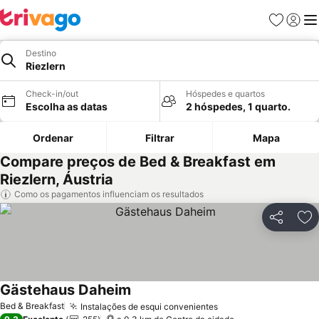
Favoritos
Iniciar
Me
Destino
Riezlern
Check-in/out
Hóspedes e quartos
Escolha as datas
2 hóspedes, 1 quarto.
Ordenar
Filtrar
Mapa
Compare preços de Bed & Breakfast em
Riezlern, Áustria
Como os pagamentos influenciam os resultados
Partilhar
Ad
Gästehaus Daheim
Ver preços
Bed & Breakfast
Instalações de esqui convenientes
Ver preços