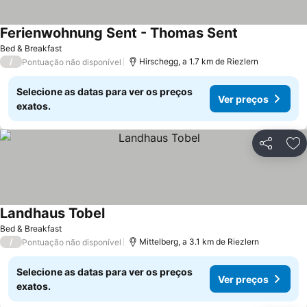
Ferienwohnung Sent - Thomas Sent
Ver preços
Bed & Breakfast
/
Hirschegg, a 1.7 km de Riezlern
Pontuação não disponível
Selecione as datas para ver os preços
Ver preços
exatos.
Partilhar
Ad
Landhaus Tobel
Ver preços
Bed & Breakfast
/
Mittelberg, a 3.1 km de Riezlern
Pontuação não disponível
Selecione as datas para ver os preços
Ver preços
exatos.