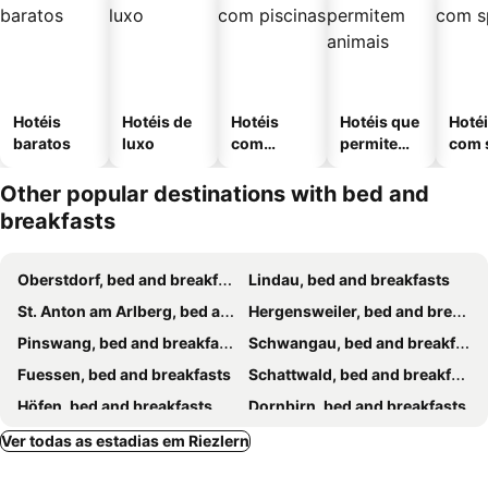
Hotéis
Hotéis de
Hotéis
Hotéis que
Hoté
baratos
luxo
com
permitem
com 
piscinas
animais
Other popular destinations with bed and
breakfasts
Oberstdorf, bed and breakfasts
Lindau, bed and breakfasts
St. Anton am Arlberg, bed and breakfasts
Hergensweiler, bed and breakfasts
Pinswang, bed and breakfasts
Schwangau, bed and breakfasts
Fuessen, bed and breakfasts
Schattwald, bed and breakfasts
Höfen, bed and breakfasts
Dornbirn, bed and breakfasts
Ischgl, bed and breakfasts
Immenstadt, bed and breakfasts
Ver todas as estadias em Riezlern
Rieden am Forggensee, bed and breakfasts
Reutte, bed and breakfasts