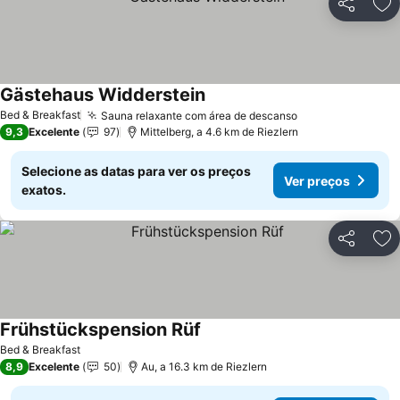
Partilhar
Ad
Gästehaus Widderstein
Ver preços
Bed & Breakfast
Sauna relaxante com área de descanso
Ver preços
9,3
Excelente
97
Mittelberg, a 4.6 km de Riezlern
Selecione as datas para ver os preços
Ver preços
exatos.
Partilhar
Ad
Frühstückspension Rüf
Ver preços
Bed & Breakfast
8,9
Excelente
50
Au, a 16.3 km de Riezlern