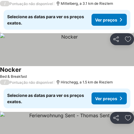
/
Mittelberg, a 3.1 km de Riezlern
Pontuação não disponível
Selecione as datas para ver os preços
Ver preços
exatos.
Partilhar
Ad
Nocker
Ver preços
Bed & Breakfast
/
Hirschegg, a 1.5 km de Riezlern
Pontuação não disponível
Selecione as datas para ver os preços
Ver preços
exatos.
Partilhar
Ad