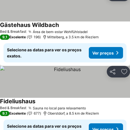
Gästehaus Wildbach
Ver preços
Bed & Breakfast
Área de bem-estar Wohlfühlstadel
Ver preços
9,1
Excelente
196
Mittelberg, a 3.5 km de Riezlern
Selecione as datas para ver os preços
Ver preços
exatos.
Partilhar
Ad
Fideliushaus
Ver preços
Bed & Breakfast
Sauna no local para relaxamento
Ver preços
9,1
Excelente
677
Oberstdorf, a 8.5 km de Riezlern
Selecione as datas para ver os preços
Ver preços