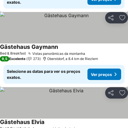
exatos.
Partilhar
Ad
Gästehaus Gaymann
Ver preços
Bed & Breakfast
Vistas panorâmicas da montanha
Ver preços
9,5
Excelente
273
Oberstdorf, a 8.4 km de Riezlern
Selecione as datas para ver os preços
Ver preços
exatos.
Partilhar
Ad
Gästehaus Elvia
Ver preços