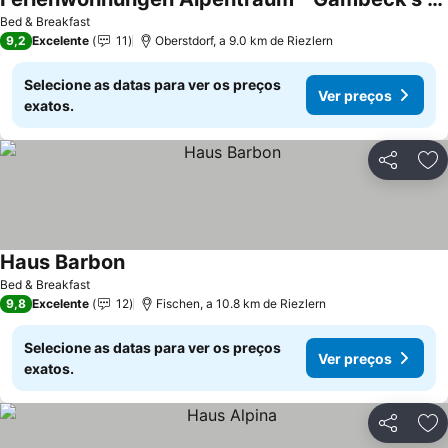
Ver preços
Bed & Breakfast
9,2
Excelente
11
Oberstdorf, a 9.0 km de Riezlern
Selecione as datas para ver os preços
Ver preços
exatos.
Partilhar
Ad
Haus Barbon
Ver preços
Bed & Breakfast
9,8
Excelente
12
Fischen, a 10.8 km de Riezlern
Selecione as datas para ver os preços
Ver preços
exatos.
Partilhar
Ad