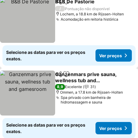
B&B De Pastorie
Partilhar
Adicionar aos favoritos
Ver preço
/
Pontuação não disponível
Lochem, a 18.8 km de Rijssen-Holten
Acomodação em reitoria histórica
Ver pre
Selecione as datas para ver os preços
Ver preços
exatos.
Ganzenmars prive sauna,
Partilhar
Adicionar aos favoritos
wellness tub and
gamesroom
Ver preços
8,9
Excelente
31
Ommen, a 17.8 km de Rijssen-Holten
Spa privado com banheira de
hidromassagem e sauna
Selecione as datas para ver os preços
Ver preços
exatos.