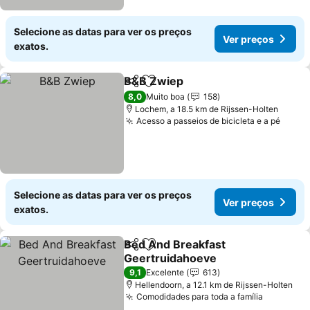
Selecione as datas para ver os preços
Ver preços
exatos.
B&B Zwiep
Partilhar
Adicionar aos favoritos
Ver preços
8,0
Muito boa
158
Lochem, a 18.5 km de Rijssen-Holten
Acesso a passeios de bicicleta e a pé
Ver p
Selecione as datas para ver os preços
Ver preços
exatos.
Bed And Breakfast
Partilhar
Adicionar aos favoritos
Geertruidahoeve
Ver preços
9,1
Excelente
613
Hellendoorn, a 12.1 km de Rijssen-Holten
Comodidades para toda a família
Ver preç