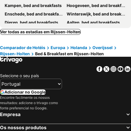
Kampen, bed and breakfasts
Hoogeveen, bed and breakfasts
Enschede, bed and breakfasts
Winterswijk, bed and breakfasts
Dieren, bed and breakfasts
Aalten, bed and breakfasts
Hellendoorn, bed and breakfasts
Almelo, bed and breakfasts
Ver todas as estadias em Rijssen-Holten
Dalfsen, bed and breakfasts
Lochem, bed and breakfasts
Comparador de Hotéis
Europa
Holanda
Overijssel
Meppel, bed and breakfasts
Oldenzaal, bed and breakfasts
Rijssen-Holten
Bed & Breakfast em Rijssen-Holten
Hardenberg, bed and breakfasts
Bergentheim, bed and breakfasts
Eerbeek, bed and breakfasts
Coevorden, bed and breakfasts
Facebook
Twitter
Insta
Yo
Epe, bed and breakfasts
Ootmarsum, bed and breakfasts
Selecione o seu país
Heerde, bed and breakfasts
Losser, bed and breakfasts
Hof van Twente, bed and breakfasts
Varsseveld, bed and breakfasts
Adicionar no Google
Encontre facilmente os nossos
Ommen, bed and breakfasts
Balkbrug, bed and breakfasts
resultados: adicione o trivago como
Haaksbergen, bed and breakfasts
Elburg, bed and breakfasts
fonte preferencial no Google.
Empresa
Nieuwleusen, bed and breakfasts
Eefde, bed and breakfasts
Staphorst, bed and breakfasts
Bornerbroek, bed and breakfasts
Os nossos produtos