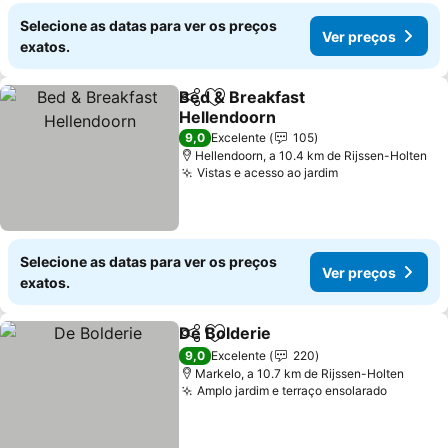
Selecione as datas para ver os preços
Ver preços
exatos.
Bed & Breakfast
Partilhar
Adicionar aos favoritos
Hellendoorn
Ver preços
9,0
Excelente
105
Hellendoorn, a 10.4 km de Rijssen-Holten
Vistas e acesso ao jardim
Ver preços
Selecione as datas para ver os preços
Ver preços
exatos.
De Bolderie
Partilhar
Adicionar aos favoritos
Ver preços
9,0
Excelente
220
Markelo, a 10.7 km de Rijssen-Holten
Amplo jardim e terraço ensolarado
Ver pre