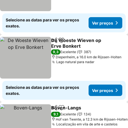
Selecione as datas para ver os preços
Ver preços
exatos.
De Woeste Wieven op
Partilhar
Adicionar aos favoritos
Erve Bonkert
Ver preços
9,3
Excelente
387
Diepenheim, a 16.0 km de Rijssen-Holten
Lago natural para nadar
Ver preços
Selecione as datas para ver os preços
Ver preços
exatos.
Boven-Langs
Partilhar
Adicionar aos favoritos
Ver preços
9,1
Excelente
134
Hof van Twente, a 12.3 km de Rijssen-Holten
Localização em vila de arte e castelos
Ver 