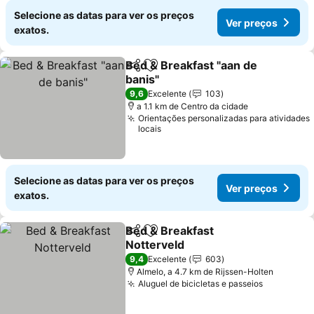
Selecione as datas para ver os preços
Ver preços
exatos.
Bed & Breakfast "aan de
Partilhar
Adicionar aos favoritos
banis"
Ver preços
9,6
Excelente
103
a 1.1 km de Centro da cidade
Orientações personalizadas para atividades
locais
Selecione as datas para ver os preços
Ver preços
exatos.
Bed & Breakfast
Partilhar
Adicionar aos favoritos
Notterveld
Ver preços
9,4
Excelente
603
Almelo, a 4.7 km de Rijssen-Holten
Aluguel de bicicletas e passeios
Ver preço