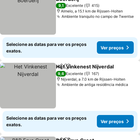
Ver preços
9,1
Excelente
415
Almelo, a 15.1 km de Rijssen-Holten
Ambiente tranquilo no campo de Twentse
Ve
Selecione as datas para ver os preços
Ver preços
exatos.
Het Vinkenest Nijverdal
Partilhar
Adicionar aos favoritos
Ve
9,6
Excelente
167
Nijverdal, a 7.0 km de Rijssen-Holten
Ambiente de antiga residência médica
Ver 
Selecione as datas para ver os preços
Ver preços
exatos.