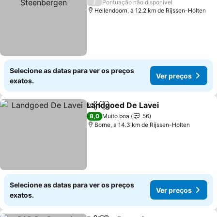
/
Pontuação não disponível
Hellendoorn, a 12.2 km de Rijssen-Holten
Selecione as datas para ver os preços
Ver preços
exatos.
Landgoed De Lavei
Partilhar
Adicionar aos favoritos
Ver pr
8,0
Muito boa
56
Borne, a 14.3 km de Rijssen-Holten
Selecione as datas para ver os preços
Ver preços
exatos.