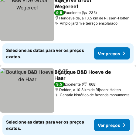
B&B Erve Groot
Partilhar
Adicionar aos favoritos
Wegereef
Ver preços
9,5
Excelente
235
Hengevelde, a 13.5 km de Rijssen-Holten
Amplo jardim e terraço ensolarado
Ver pre
Selecione as datas para ver os preços
Ver preços
exatos.
Boutique B&B Hoeve de
Partilhar
Adicionar aos favoritos
Haar
Ver preços
9,5
Excelente
668
Delden, a 10.8 km de Rijssen-Holten
Cenário histórico de fazenda monumental
Ve
Selecione as datas para ver os preços
Ver preços
exatos.