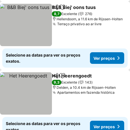
B&B Biej' oons tuus
Partilhar
Adicionar aos favoritos
Ver pr
8,7
Excelente
276
Hellendoorn, a 11.6 km de Rijssen-Holten
Terraço privativo ao ar livre
Ver preços
Selecione as datas para ver os preços
Ver preços
exatos.
Het Heerengoedt
Partilhar
Adicionar aos favoritos
Ver preç
9,3
Excelente
143
Delden, a 10.4 km de Rijssen-Holten
Apartamentos em fazenda histórica
Ver pr
Selecione as datas para ver os preços
Ver preços
exatos.