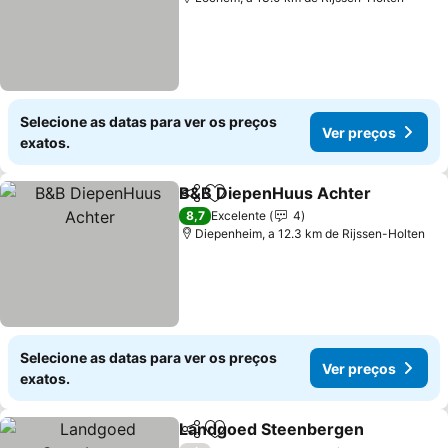
Selecione as datas para ver os preços
Ver preços
exatos.
B&B DiepenHuus Achter
Partilhar
Adicionar aos favoritos
V
8,7
Excelente
4
Diepenheim, a 12.3 km de Rijssen-Holten
Selecione as datas para ver os preços
Ver preços
exatos.
Landgoed Steenbergen
Partilhar
Adicionar aos favoritos
Ve