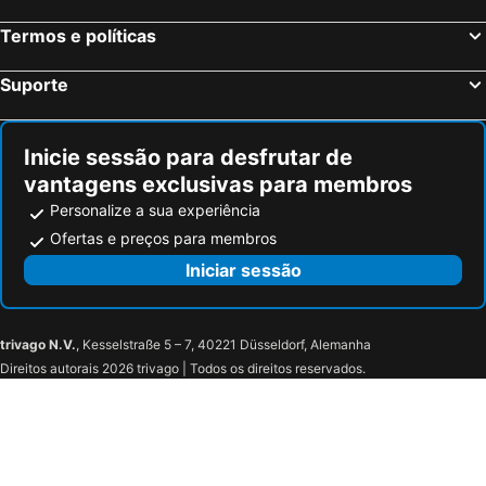
Tubbergen, bed and breakfasts
Rheden, bed and breakfasts
Termos e políticas
Zutphen, bed and breakfasts
Sibculo, bed and breakfasts
Neuenhaus, bed and breakfasts
Diepenheim, bed and breakfasts
Suporte
Schüttorf, bed and breakfasts
Zuidwolde, bed and breakfasts
Doetinchem, bed and breakfasts
Emlichheim, bed and breakfasts
Inicie sessão para desfrutar de
vantagens exclusivas para membros
Personalize a sua experiência
Ofertas e preços para membros
Iniciar sessão
trivago N.V.
, Kesselstraße 5 – 7, 40221 Düsseldorf, Alemanha
Direitos autorais 2026 trivago | Todos os direitos reservados.