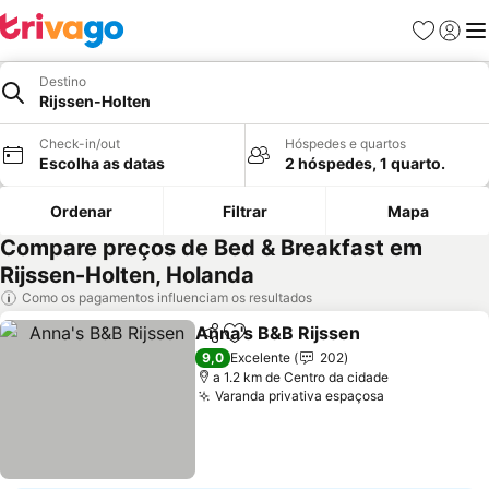
Favoritos
Iniciar
Me
Destino
Rijssen-Holten
Check-in/out
Hóspedes e quartos
Escolha as datas
2 hóspedes, 1 quarto.
Ordenar
Filtrar
Mapa
Compare preços de Bed & Breakfast em
Rijssen-Holten, Holanda
Como os pagamentos influenciam os resultados
Anna's B&B Rijssen
Partilhar
Adicionar aos favoritos
Ver pr
9,0
Excelente
202
a 1.2 km de Centro da cidade
Varanda privativa espaçosa
Ver preços