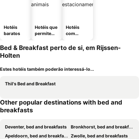
Hotéis
Hotéis que
Hotéis
baratos
permitem
com
animais
estaciona
mento
Bed & Breakfast perto de si, em Rijssen-
Holten
Estes hotéis também poderão interessá-lo...
Thil's Bed and Breakfast
Other popular destinations with bed and
breakfasts
Deventer, bed and breakfasts
Bronkhorst, bed and breakfasts
Apeldoorn, bed and breakfasts
Zwolle, bed and breakfasts