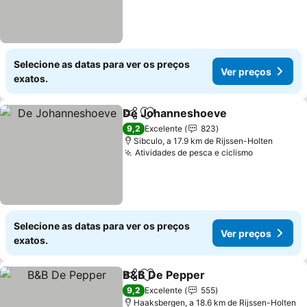
Selecione as datas para ver os preços
Ver preços
exatos.
De Johanneshoeve
Partilhar
Adicionar aos favoritos
Ver pr
9,2
Excelente
823
Sibculo, a 17.9 km de Rijssen-Holten
Atividades de pesca e ciclismo
Ver preço
Selecione as datas para ver os preços
Ver preços
exatos.
B&B De Pepper
Partilhar
Adicionar aos favoritos
Ver preços
9,2
Excelente
555
Haaksbergen, a 18.6 km de Rijssen-Holten