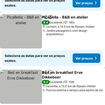
Selecione as datas para ver os preços
Ver preços
exatos.
PicaBella - B&B en atelier
Partilhar
Adicionar aos favoritos
V
9,4
Excelente
180
Lochem, a 14.5 km de Rijssen-Holten
Jardim paisagístico com design
arquitetônico
Selecione as datas para ver os preços
Ver preços
exatos.
Bed en breakfast Erve
Partilhar
Adicionar aos favoritos
Dikkeboer
Ver preços
9,2
Excelente
159
Deventer, a 15.0 km de Rijssen-Holten
Piscina externa e terraço para banho de sol
V