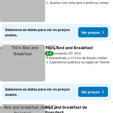
Quartos com vista para o jardim ou campo
Ve
Selecione as datas para ver os preços
Ver preços
exatos.
Thil's Bed and Breakfast
Partilhar
Adicionar aos favoritos
Ve
9,0
Excelente
303
Bornerbroek, a 12.5 km de Rijssen-Holten
Experiência autêntica na região de Twente
V
Selecione as datas para ver os preços
Ver preços
exatos.
Bed and breakfast de
Partilhar
Adicionar aos favoritos
Boerderij