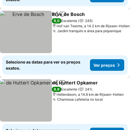
Erve de Bosch
Partilhar
Adicionar aos favoritos
Ver preços
9,0
Excelente
245
Hof van Twente, a 14.2 km de Rijssen-Holten
Jardim tranquilo e área para piquenique
Ver
Selecione as datas para ver os preços
Ver preços
exatos.
de Huttert Opkamer
Partilhar
Adicionar aos favoritos
Ver p
8,9
Excelente
241
Hellendoorn, a 14.6 km de Rijssen-Holten
Charmosa cafeteria no local
Ver preços