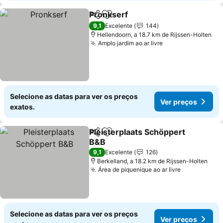
Pronkserf
Partilhar
Adicionar aos favoritos
Ver preços
9,1
Excelente
144
Hellendoorn, a 18.7 km de Rijssen-Holten
Amplo jardim ao ar livre
Ver preços
Selecione as datas para ver os preços
Ver preços
exatos.
Pleisterplaats Schöppert
Partilhar
Adicionar aos favoritos
B&B
Ver preços
9,1
Excelente
126
Berkelland, a 18.2 km de Rijssen-Holten
Área de piquenique ao ar livre
Ver preços
Selecione as datas para ver os preços
Ver preços