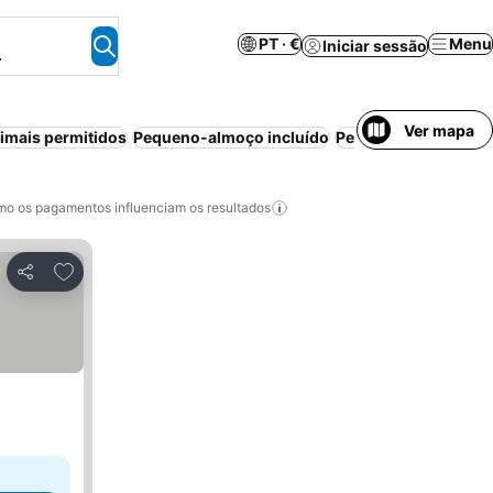
PT · €
Menu
Iniciar sessão
.
Ver mapa
imais permitidos
Pequeno-almoço incluído
Pensão completa
Es
o os pagamentos influenciam os resultados
Adicionar aos favoritos
Partilhar