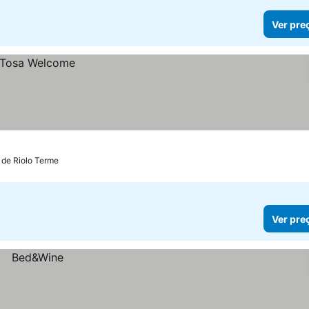
Ver pre
 de Riolo Terme
Ver pre