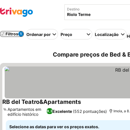
Destino
Filtros
1
Ordenar por
Preço
Localização
H
Compare preços de Bed & Br
RB del Teatro&Apartaments
Ver preços
Apartamentos em
Excelente
(552 pontuações)
9,3
Imola, a 8
edifício histórico
Ver preços
Selecione as datas para ver os preços exatos.