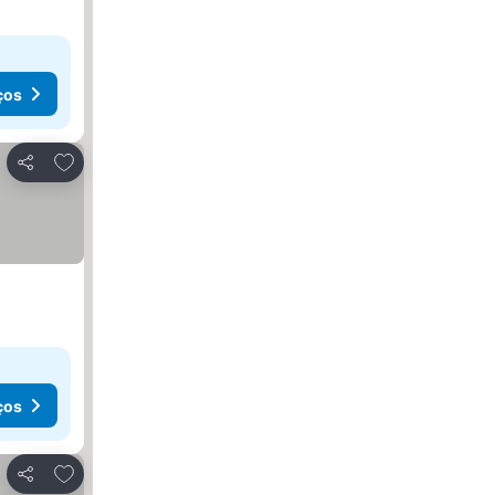
ços
Adicionar aos favoritos
Partilhar
ços
Adicionar aos favoritos
Partilhar