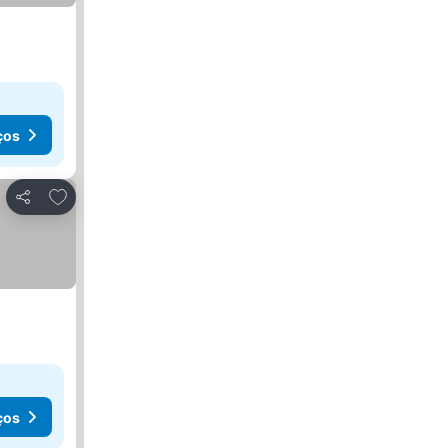
ços
Adicionar aos favoritos
Partilhar
ços