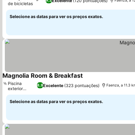
Excelente
(120 pontuações)
9,2
Faenza, a 1
de bicicletas
Ver preços
Selecione as datas para ver os preços exatos.
Magnolia Room & Breakfast
Ver preços
Piscina
Excelente
(323 pontuações)
8,9
Faenza, a 11.3 k
exterior
Ver preços
sazonal
Selecione as datas para ver os preços exatos.