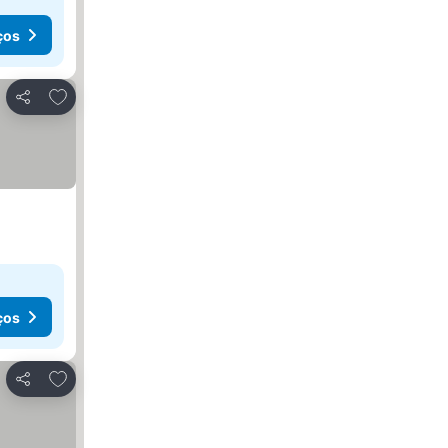
ços
Adicionar aos favoritos
Partilhar
ços
Adicionar aos favoritos
Partilhar