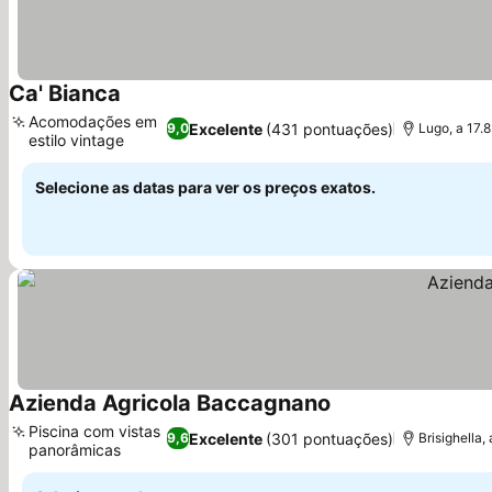
Ca' Bianca
Ver preços
Acomodações em
Excelente
(431 pontuações)
9,0
Lugo, a 17.
estilo vintage
Ver preços
Selecione as datas para ver os preços exatos.
Azienda Agricola Baccagnano
Ver preços
Piscina com vistas
Excelente
(301 pontuações)
9,6
Brisighella,
panorâmicas
Ver preços