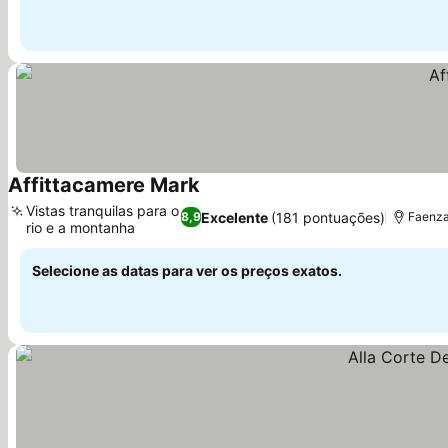
Affittacamere Mark
Ver preços
Vistas tranquilas para o
Excelente
(181 pontuações)
8,9
Faenza
rio e a montanha
Ver preços
Selecione as datas para ver os preços exatos.