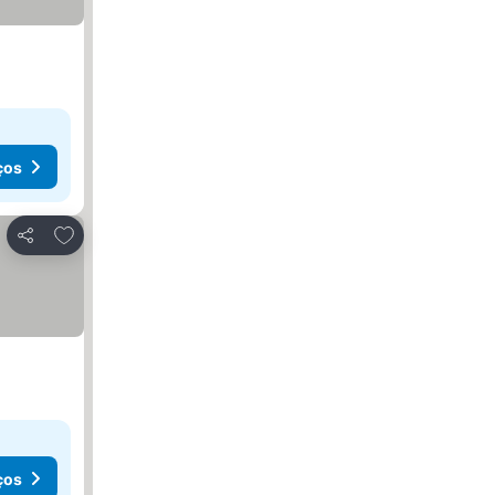
ços
Adicionar aos favoritos
Partilhar
ços