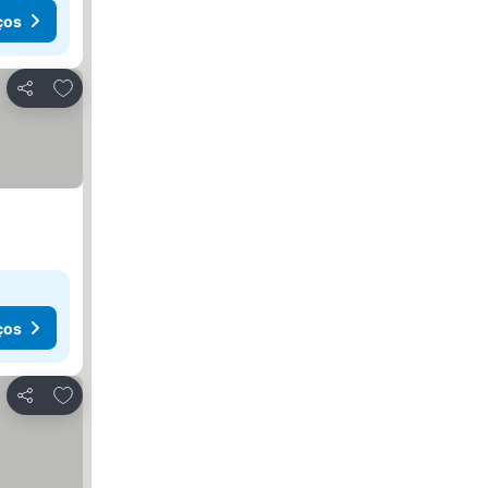
ços
Adicionar aos favoritos
Partilhar
ços
Adicionar aos favoritos
Partilhar