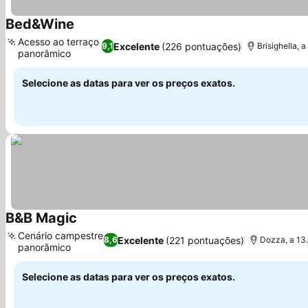
Bed&Wine
Ver preços
Acesso ao terraço
Excelente
(226 pontuações)
9,1
Brisighella, 
panorâmico
Ver preços
Selecione as datas para ver os preços exatos.
B&B Magic
Ver preços
Cenário campestre
Excelente
(221 pontuações)
8,6
Dozza, a 13
panorâmico
Ver preços
Selecione as datas para ver os preços exatos.