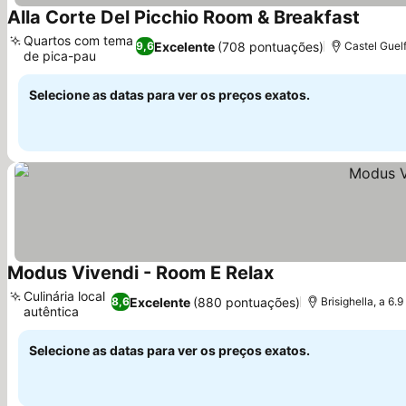
Alla Corte Del Picchio Room & Breakfast
Ver pr
Quartos com tema
Excelente
(708 pontuações)
9,6
Castel Guel
de pica-pau
Ver preços
Selecione as datas para ver os preços exatos.
Modus Vivendi - Room E Relax
Ver preços
Culinária local
Excelente
(880 pontuações)
8,6
Brisighella, a 6.
autêntica
Ver preços
Selecione as datas para ver os preços exatos.