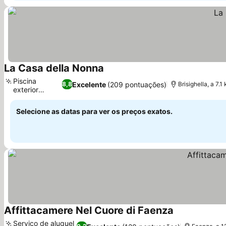
La Casa della Nonna
Ver preços
Piscina
Excelente
(209 pontuações)
8,8
Brisighella, a 7.
exterior
Ver preços
sazonal
Selecione as datas para ver os preços exatos.
Affittacamere Nel Cuore di Faenza
Ver preços
Serviço de aluguel