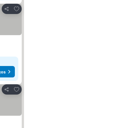
Adicionar aos favoritos
Partilhar
ços
Adicionar aos favoritos
Partilhar