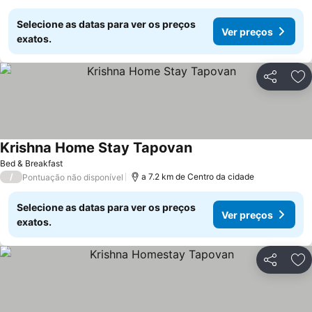
Selecione as datas para ver os preços
Ver preços
exatos.
Partilhar
Ad
Krishna Home Stay Tapovan
Bed & Breakfast
/
a 7.2 km de Centro da cidade
Pontuação não disponível
Selecione as datas para ver os preços
Ver preços
exatos.
Partilhar
Ad