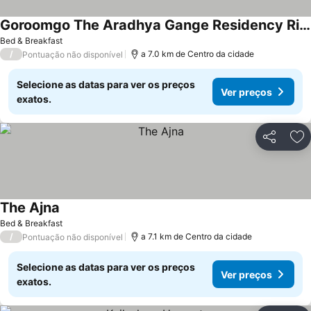
Goroomgo The Aradhya Gange Residency Rishikesh
Bed & Breakfast
/
a 7.0 km de Centro da cidade
Pontuação não disponível
Selecione as datas para ver os preços
Ver preços
exatos.
Partilhar
Ad
The Ajna
Bed & Breakfast
/
a 7.1 km de Centro da cidade
Pontuação não disponível
Selecione as datas para ver os preços
Ver preços
exatos.