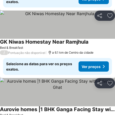
exatos.
Partilhar
Ad
GK Niwas Homestay Near Ramjhula
Bed & Breakfast
/
a 6.1 km de Centro da cidade
Pontuação não disponível
Selecione as datas para ver os preços
Ver preços
exatos.
Partilhar
Ad
Aurovie homes |1 BHK Ganga Facing Stay with Private Ghat