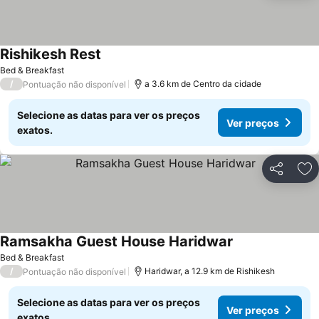
Rishikesh Rest
Bed & Breakfast
/
a 3.6 km de Centro da cidade
Pontuação não disponível
Selecione as datas para ver os preços
Ver preços
exatos.
Partilhar
Ad
Ramsakha Guest House Haridwar
Bed & Breakfast
/
Haridwar, a 12.9 km de Rishikesh
Pontuação não disponível
Selecione as datas para ver os preços
Ver preços
exatos.