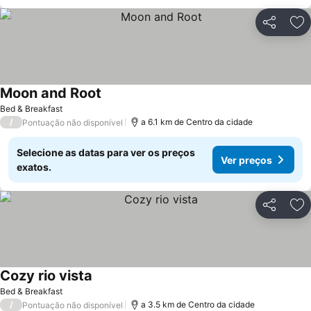
Partilhar
Ad
Moon and Root
Bed & Breakfast
/
a 6.1 km de Centro da cidade
Pontuação não disponível
Selecione as datas para ver os preços
Ver preços
exatos.
Partilhar
Ad
Cozy rio vista
Bed & Breakfast
/
a 3.5 km de Centro da cidade
Pontuação não disponível