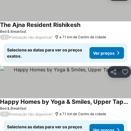
The Ajna Resident Rishikesh
Bed & Breakfast
/
a 7.1 km de Centro da cidade
Pontuação não disponível
Selecione as datas para ver os preços
Ver preços
exatos.
Partilhar
Ad
Happy Homes by Yoga & Smiles, Upper Tapovan
Bed & Breakfast
/
a 7.1 km de Centro da cidade
Pontuação não disponível
Selecione as datas para ver os preços
Ver preços