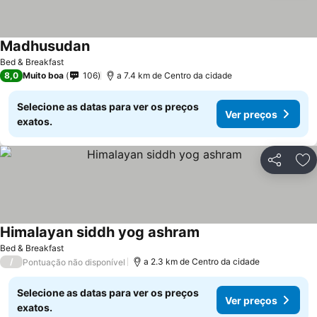
Madhusudan
Bed & Breakfast
8,0
Muito boa
106
a 7.4 km de Centro da cidade
Selecione as datas para ver os preços
Ver preços
exatos.
Partilhar
Ad
Himalayan siddh yog ashram
Bed & Breakfast
/
a 2.3 km de Centro da cidade
Pontuação não disponível
Selecione as datas para ver os preços
Ver preços
exatos.