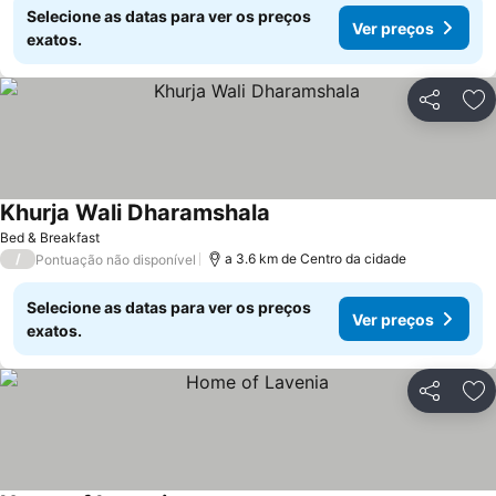
Selecione as datas para ver os preços
Ver preços
exatos.
Partilhar
Ad
Khurja Wali Dharamshala
Bed & Breakfast
/
a 3.6 km de Centro da cidade
Pontuação não disponível
Selecione as datas para ver os preços
Ver preços
exatos.
Partilhar
Ad