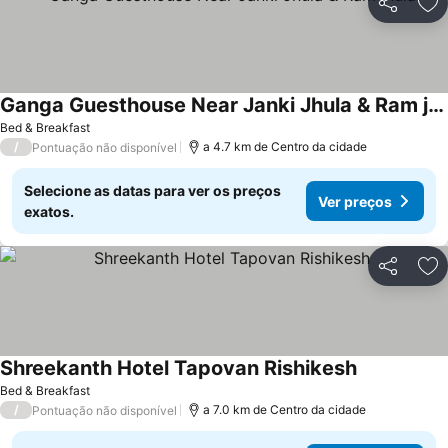
Partilhar
Ad
Ganga Guesthouse Near Janki Jhula & Ram jhula
Bed & Breakfast
/
a 4.7 km de Centro da cidade
Pontuação não disponível
Selecione as datas para ver os preços
Ver preços
exatos.
Partilhar
Ad
Shreekanth Hotel Tapovan Rishikesh
Bed & Breakfast
/
a 7.0 km de Centro da cidade
Pontuação não disponível