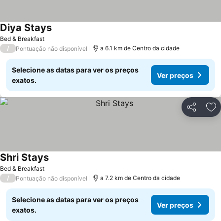
Diya Stays
Bed & Breakfast
/
a 6.1 km de Centro da cidade
Pontuação não disponível
Selecione as datas para ver os preços
Ver preços
exatos.
Partilhar
Ad
Shri Stays
Bed & Breakfast
/
a 7.2 km de Centro da cidade
Pontuação não disponível
Selecione as datas para ver os preços
Ver preços
exatos.