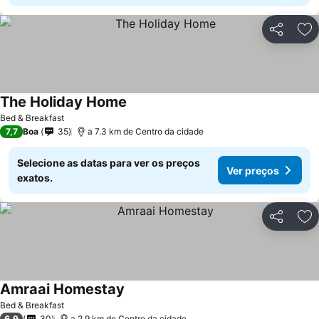
Partilhar
Ad
The Holiday Home
Bed & Breakfast
7,7
Boa
35
a 7.3 km de Centro da cidade
Selecione as datas para ver os preços
Ver preços
exatos.
Partilhar
Ad
Amraai Homestay
Bed & Breakfast
6,9
30
a 2.9 km de Centro da cidade