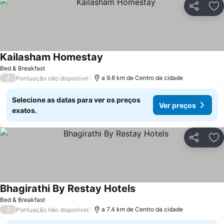
Partilhar
Ad
Kailasham Homestay
Bed & Breakfast
/
a 9.8 km de Centro da cidade
Pontuação não disponível
Selecione as datas para ver os preços
Ver preços
exatos.
Partilhar
Ad
Bhagirathi By Restay Hotels
Bed & Breakfast
/
a 7.4 km de Centro da cidade
Pontuação não disponível