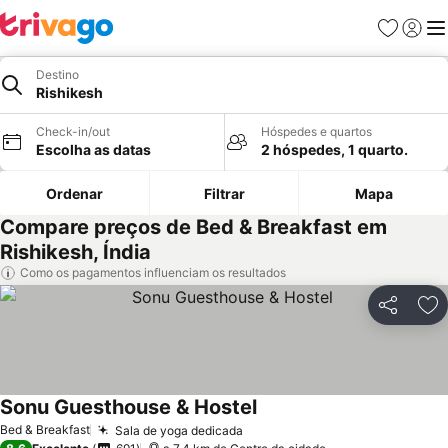
Favoritos
Iniciar
Me
Destino
Rishikesh
Check-in/out
Hóspedes e quartos
Escolha as datas
2 hóspedes, 1 quarto.
Ordenar
Filtrar
Mapa
Compare preços de Bed & Breakfast em
Rishikesh, Índia
Como os pagamentos influenciam os resultados
Partilhar
Ad
Sonu Guesthouse & Hostel
Bed & Breakfast
Sala de yoga dedicada