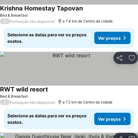
Krishna Homestay Tapovan
Bed & Breakfast
/
a 7.4 km de Centro da cidade
Pontuação não disponível
Selecione as datas para ver os preços
Ver preços
exatos.
Partilhar
Ad
RWT wild resort
Bed & Breakfast
/
a 7.2 km de Centro da cidade
Pontuação não disponível
Selecione as datas para ver os preços
Ver preços
exatos.