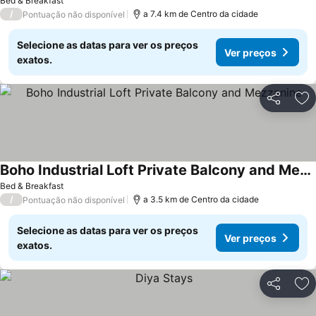
Bed & Breakfast
/
a 7.4 km de Centro da cidade
Pontuação não disponível
Selecione as datas para ver os preços
Ver preços
exatos.
Partilhar
Ad
Boho Industrial Loft Private Balcony and Mezzanine
Bed & Breakfast
/
a 3.5 km de Centro da cidade
Pontuação não disponível
Selecione as datas para ver os preços
Ver preços
exatos.
Partilhar
Ad