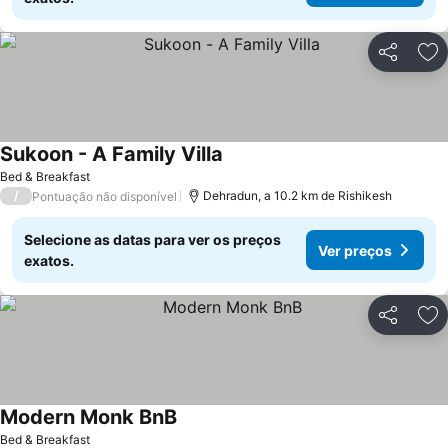
Partilhar
Ad
Sukoon - A Family Villa
Bed & Breakfast
/
Dehradun, a 10.2 km de Rishikesh
Pontuação não disponível
Selecione as datas para ver os preços
Ver preços
exatos.
Partilhar
Ad
Modern Monk BnB
Bed & Breakfast