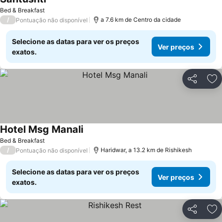
Bed & Breakfast
/
a 7.6 km de Centro da cidade
Pontuação não disponível
Selecione as datas para ver os preços
Ver preços
exatos.
Partilhar
Ad
Hotel Msg Manali
Bed & Breakfast
/
Haridwar, a 13.2 km de Rishikesh
Pontuação não disponível
Selecione as datas para ver os preços
Ver preços
exatos.
Partilhar
Ad