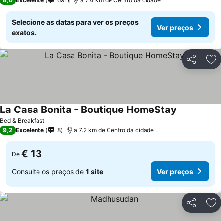
8,6
Excelente
691
a 7.4 km de Centro da cidade
Selecione as datas para ver os preços
Ver preços
exatos.
Partilhar
Ad
La Casa Bonita - Boutique HomeStay
Bed & Breakfast
9,2
Excelente
8
a 7.2 km de Centro da cidade
€ 13
De
Consulte os preços de
1 site
Ver preços
Partilhar
Ad