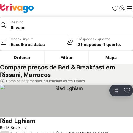
Favoritos
Iniciar
Me
Destino
Rissani
Check-in/out
Hóspedes e quartos
Escolha as datas
2 hóspedes, 1 quarto.
Ordenar
Filtrar
Mapa
Compare preços de Bed & Breakfast em
Rissani, Marrocos
Como os pagamentos influenciam os resultados
Partilhar
Ad
Riad Lghiam
Ver preços
Bed & Breakfast