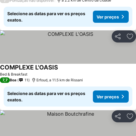
/
a 2.2 km de Centro da cidade
Pontuação não disponível
Selecione as datas para ver os preços
Ver preços
exatos.
Partilhar
Ad
COMPLEXE L'OASIS
Ver preços
Bed & Breakfast
7,7
Boa
11
Erfoud, a 11.5 km de Rissani
Selecione as datas para ver os preços
Ver preços
exatos.
Partilhar
Ad