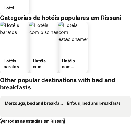
Hotel
Categorias de hotéis populares em Rissani
Hotéis
Hotéis
Hotéis
baratos
com
com
piscinas
estaciona
mento
Other popular destinations with bed and
breakfasts
Merzouga, bed and breakfasts
Erfoud, bed and breakfasts
Ver todas as estadias em Rissani