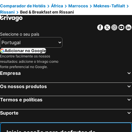
Comparador de Hotéis
África
Marrocos
Meknes-Tafilalt
Rissani
Bed & Breakfast em Rissani
Facebook
Twitter
Insta
Yo
Selecione o seu país
Adicionar no Google
Encontre facilmente os nossos
resultados: adicione o trivago como
fonte preferencial no Google.
Empresa
Os nossos produtos
Termos e políticas
Suporte