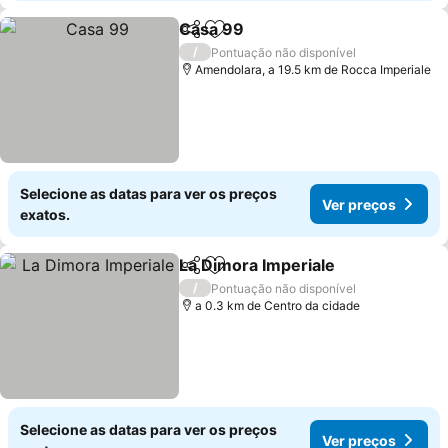
Casa 99
Partilhar
Adicionar aos favoritos
Ver preços
/
Pontuação não disponível
Amendolara, a 19.5 km de Rocca Imperiale
Selecione as datas para ver os preços
Ver preços
exatos.
La Dimora Imperiale
Partilhar
Adicionar aos favoritos
Ver pr
/
Pontuação não disponível
a 0.3 km de Centro da cidade
Selecione as datas para ver os preços
Ver preços