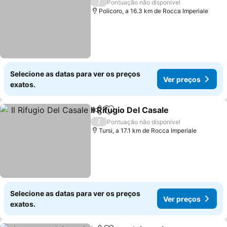
/
Pontuação não disponível
Policoro, a 16.3 km de Rocca Imperiale
Selecione as datas para ver os preços
Ver preços
exatos.
Il Rifugio Del Casale
Partilhar
Adicionar aos favoritos
Ver pr
/
Pontuação não disponível
Tursi, a 17.1 km de Rocca Imperiale
Selecione as datas para ver os preços
Ver preços
exatos.