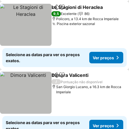
Le Stagioni di Heraclea
Partilhar
Adicionar aos favoritos
Ver
9,5
Excelente
86
Policoro, a 13.4 km de Rocca Imperiale
Piscina exterior sazonal
Ver preços
Selecione as datas para ver os preços
Ver preços
exatos.
Dimora Valicenti
Partilhar
Adicionar aos favoritos
Ver preço
/
Pontuação não disponível
San Giorgio Lucano, a 16.3 km de Rocca
Imperiale
Selecione as datas para ver os preços
Ver preços
exatos.