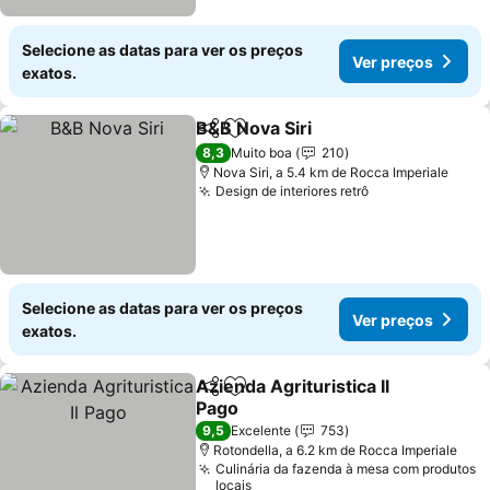
Selecione as datas para ver os preços
Ver preços
exatos.
B&B Nova Siri
Partilhar
Adicionar aos favoritos
Ver preços
8,3
Muito boa
210
Nova Siri, a 5.4 km de Rocca Imperiale
Design de interiores retrô
Ver preços
Selecione as datas para ver os preços
Ver preços
exatos.
Azienda Agrituristica Il
Partilhar
Adicionar aos favoritos
Pago
Ver preços
9,5
Excelente
753
Rotondella, a 6.2 km de Rocca Imperiale
Culinária da fazenda à mesa com produtos
locais