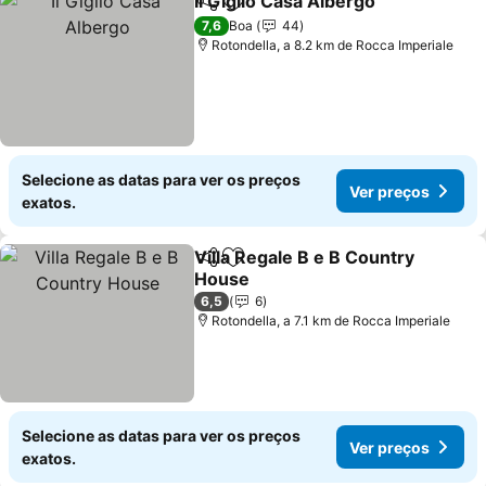
Il Giglio Casa Albergo
Partilhar
Adicionar aos favoritos
Ver 
7,6
Boa
44
Rotondella, a 8.2 km de Rocca Imperiale
Selecione as datas para ver os preços
Ver preços
exatos.
Villa Regale B e B Country
Partilhar
Adicionar aos favoritos
House
Ver preços
6,5
6
Rotondella, a 7.1 km de Rocca Imperiale
Selecione as datas para ver os preços
Ver preços
exatos.