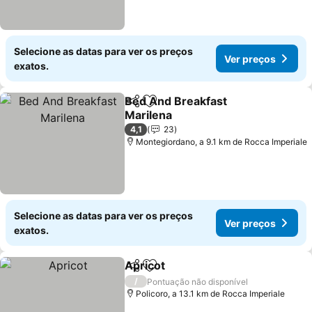
Selecione as datas para ver os preços
Ver preços
exatos.
Bed And Breakfast
Partilhar
Adicionar aos favoritos
Marilena
Ver preços
4,1
23
Montegiordano, a 9.1 km de Rocca Imperiale
Selecione as datas para ver os preços
Ver preços
exatos.
Apricot
Partilhar
Adicionar aos favoritos
Ver preços
/
Pontuação não disponível
Policoro, a 13.1 km de Rocca Imperiale