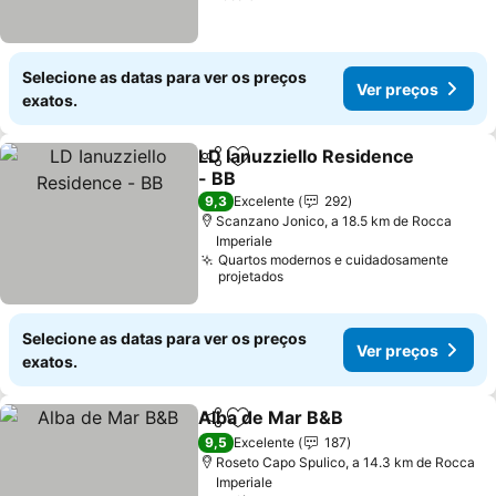
Selecione as datas para ver os preços
Ver preços
exatos.
LD Ianuzziello Residence
Partilhar
Adicionar aos favoritos
- BB
Ver preços
9,3
Excelente
292
Scanzano Jonico, a 18.5 km de Rocca
Imperiale
Quartos modernos e cuidadosamente
projetados
Selecione as datas para ver os preços
Ver preços
exatos.
Alba de Mar B&B
Partilhar
Adicionar aos favoritos
Ver preço
9,5
Excelente
187
Roseto Capo Spulico, a 14.3 km de Rocca
Imperiale