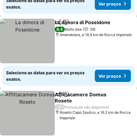
Selecione as datas para ver os preços
Ver preços
exatos.
La dimora di Poseidone
Partilhar
Adicionar aos favoritos
Ve
8,4
Muito boa
29
Amendolara, a 16.9 km de Rocca Imperiale
Selecione as datas para ver os preços
Ver preços
exatos.
Affittacamere Domus
Partilhar
Adicionar aos favoritos
Roseto
Ver preços
/
Pontuação não disponível
Roseto Capo Spulico, a 16.2 km de Rocca
Imperiale