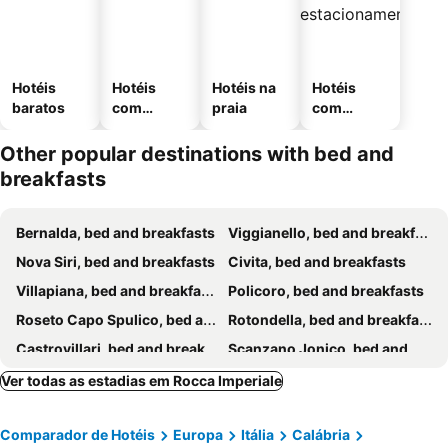
Hotéis
Hotéis
Hotéis na
Hotéis
baratos
com
praia
com
piscinas
estaciona
mento
Other popular destinations with bed and
breakfasts
Bernalda, bed and breakfasts
Viggianello, bed and breakfasts
Nova Siri, bed and breakfasts
Civita, bed and breakfasts
Villapiana, bed and breakfasts
Policoro, bed and breakfasts
Roseto Capo Spulico, bed and breakfasts
Rotondella, bed and breakfasts
Castrovillari, bed and breakfasts
Scanzano Jonico, bed and breakfasts
Frascineto, bed and breakfasts
Montalbano Jonico, bed and breakfasts
Ver todas as estadias em Rocca Imperiale
Pisticci, bed and breakfasts
Guardia Perticara, bed and breakfasts
Comparador de Hotéis
Europa
Itália
Calábria
Trebisacce, bed and breakfasts
Morano Calabro, bed and breakfasts