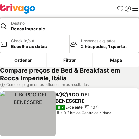
Favoritos
Iniciar
Me
Destino
Rocca Imperiale
Check-in/out
Hóspedes e quartos
Escolha as datas
2 hóspedes, 1 quarto.
Ordenar
Filtrar
Mapa
Compare preços de Bed & Breakfast em
Rocca Imperiale, Itália
Como os pagamentos influenciam os resultados
IL BORGO DEL
Partilhar
Adicionar aos favoritos
BENESSERE
Ver preços
8,7
Excelente
107
a 0.2 km de Centro da cidade