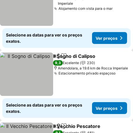
Imperiale
Alojamento com vista para o mar
Ver preç
Selecione as datas para ver os preços
Ver preços
exatos.
Il Sogno di Calipso
Partilhar
Adicionar aos favoritos
Ver pre
9,3
Excelente
230
Amendolara, a 19.6 km de Rocca Imperiale
Estacionamento privado espaçoso
Ver pre
Selecione as datas para ver os preços
Ver preços
exatos.
Il Vecchio Pescatore
Partilhar
Adicionar aos favoritos
Ver p
9,1
Excelente
481