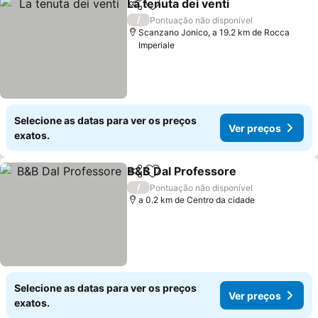
La tenuta dei venti
Partilhar
Adicionar aos favoritos
Ver pre
/
Pontuação não disponível
Scanzano Jonico, a 19.2 km de Rocca
Imperiale
Selecione as datas para ver os preços
Ver preços
exatos.
B&B Dal Professore
Partilhar
Adicionar aos favoritos
Ver pr
/
Pontuação não disponível
a 0.2 km de Centro da cidade
Selecione as datas para ver os preços
Ver preços
exatos.