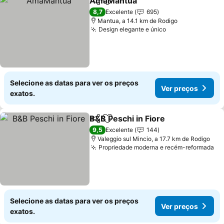
AmaMantua
Partilhar
Adicionar aos favoritos
8,7
Excelente
695
Mantua, a 14.1 km de Rodigo
Design elegante e único
Selecione as datas para ver os preços
Ver preços
exatos.
B&B Peschi in Fiore
Partilhar
Adicionar aos favoritos
9,5
Excelente
144
Valeggio sul Mincio, a 17.7 km de Rodigo
Propriedade moderna e recém-reformada
Selecione as datas para ver os preços
Ver preços
exatos.