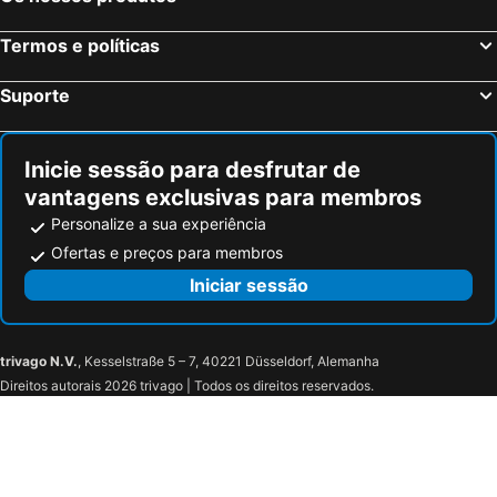
Bagnolo San Vito, bed and breakfasts
Torri do Benaco, bed and breakfasts
Termos e políticas
Asola, bed and breakfasts
Polpenazze del Garda, bed and breakfasts
Affi, bed and breakfasts
Sorbolo, bed and breakfasts
Suporte
Cavriana, bed and breakfasts
Rivoli Veronese, bed and breakfasts
Calvisano, bed and breakfasts
Marano di Valpolicella, bed and breakfasts
Inicie sessão para desfrutar de
vantagens exclusivas para membros
Personalize a sua experiência
Ofertas e preços para membros
Iniciar sessão
trivago N.V.
, Kesselstraße 5 – 7, 40221 Düsseldorf, Alemanha
Direitos autorais 2026 trivago | Todos os direitos reservados.