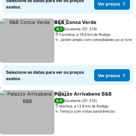
Selecione as datas para ver os preços
Ver preços
exatos.
B&B Conca Verde
Partilhar
Adicionar aos favoritos
8,7
Excelente
379
Cavriana, a 18.9 km de Rodigo
Jardim amplo com comodidades ao ar livre
Selecione as datas para ver os preços
Ver preços
exatos.
Palazzo Arrivabene B&B
Partilhar
Adicionar aos favoritos
9,6
Excelente
310
Mantua, a 13.8 km de Rodigo
Terraço com vistas panorâmicas