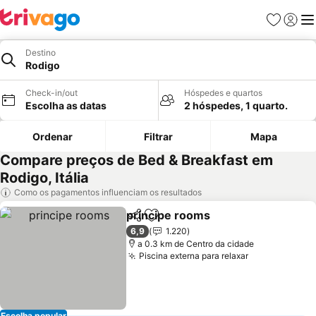
Favoritos
Iniciar
Me
Destino
Rodigo
Check-in/out
Hóspedes e quartos
Escolha as datas
2 hóspedes, 1 quarto.
Ordenar
Filtrar
Mapa
Compare preços de Bed & Breakfast em
Rodigo, Itália
Como os pagamentos influenciam os resultados
principe rooms
Partilhar
Adicionar aos favoritos
6,9
1.220
a 0.3 km de Centro da cidade
Piscina externa para relaxar
Escolha popular