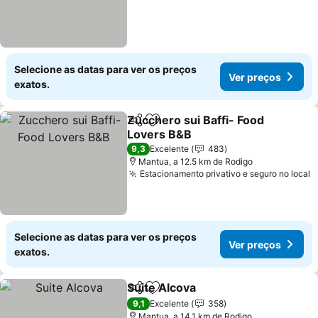
Selecione as datas para ver os preços
Ver preços
exatos.
Zucchero sui Baffi- Food
Partilhar
Adicionar aos favoritos
Lovers B&B
9,3
Excelente
483
Mantua, a 12.5 km de Rodigo
Estacionamento privativo e seguro no local
Selecione as datas para ver os preços
Ver preços
exatos.
Suite Alcova
Partilhar
Adicionar aos favoritos
9,1
Excelente
358
Mantua, a 14.1 km de Rodigo