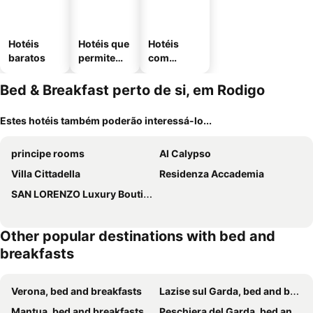
Hotéis
Hotéis que
Hotéis
baratos
permitem
com
animais
estaciona
mento
Bed & Breakfast perto de si, em Rodigo
Estes hotéis também poderão interessá-lo...
principe rooms
Al Calypso
Villa Cittadella
Residenza Accademia
SAN LORENZO Luxury Boutique
Other popular destinations with bed and
breakfasts
Verona, bed and breakfasts
Lazise sul Garda, bed and breakfasts
Mantua, bed and breakfasts
Peschiera del Garda, bed and breakfasts