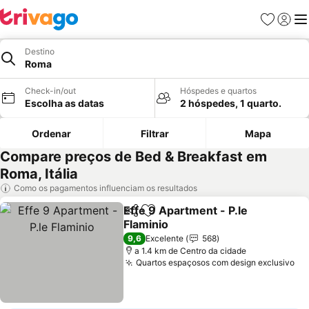
Favoritos
Iniciar
Me
Destino
Roma
Check-in/out
Hóspedes e quartos
Escolha as datas
2 hóspedes, 1 quarto.
Ordenar
Filtrar
Mapa
Compare preços de Bed & Breakfast em
Roma, Itália
Como os pagamentos influenciam os resultados
Effe 9 Apartment - P.le
Partilhar
Adicionar aos favoritos
Flaminio
9,6
Excelente
568
a 1.4 km de Centro da cidade
Quartos espaçosos com design exclusivo