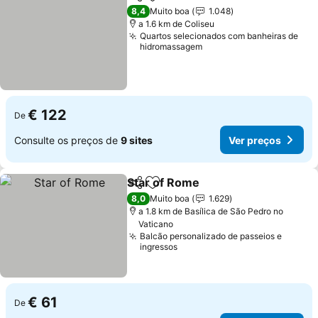
Partilhar
Adicionar aos favoritos
8,4
Muito boa
1.048
a 1.6 km de Coliseu
Quartos selecionados com banheiras de
hidromassagem
€ 122
De
Consulte os preços de
9 sites
Ver preços
Star of Rome
Partilhar
Adicionar aos favoritos
8,0
Muito boa
1.629
a 1.8 km de Basílica de São Pedro no
Vaticano
Balcão personalizado de passeios e
ingressos
€ 61
De