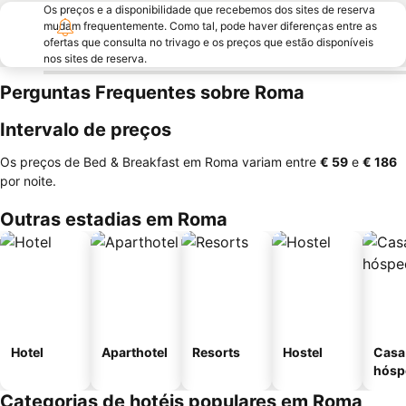
Os preços e a disponibilidade que recebemos dos sites de reserva
mudam frequentemente. Como tal, pode haver diferenças entre as
ofertas que consulta no trivago e os preços que estão disponíveis
nos sites de reserva.
Perguntas Frequentes sobre Roma
Intervalo de preços
Os preços de Bed & Breakfast em Roma variam entre
‎€ 59
e
‎€ 186
por noite.
Outras estadias em Roma
Hotel
Aparthotel
Resorts
Hostel
Casa
hósp
Categorias de hotéis populares em Roma