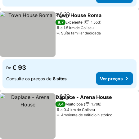
Town House Roma
Partilhar
Adicionar aos favoritos
8,7
Excelente
1.553
a 1.5 km de Coliseu
Suíte familiar dedicada
€ 93
De
Consulte os preços de
8 sites
Ver preços
Daplace - Arena House
Partilhar
Adicionar aos favoritos
8,4
Muito boa
1.798
a 0.4 km de Coliseu
Ambiente de edifício histórico