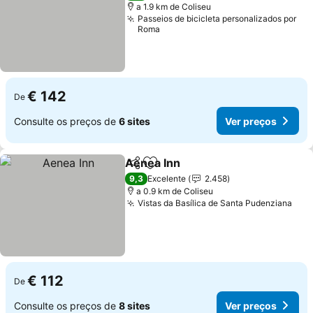
a 1.9 km de Coliseu
Passeios de bicicleta personalizados por
Roma
€ 142
De
Consulte os preços de
6 sites
Ver preços
Aenea Inn
Partilhar
Adicionar aos favoritos
9,3
Excelente
2.458
a 0.9 km de Coliseu
Vistas da Basílica de Santa Pudenziana
€ 112
De
Consulte os preços de
8 sites
Ver preços