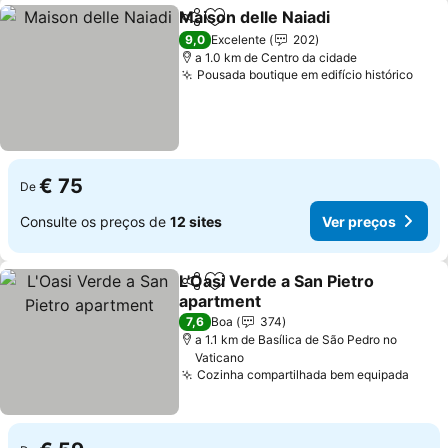
Maison delle Naiadi
Partilhar
Adicionar aos favoritos
9,0
Excelente
202
a 1.0 km de Centro da cidade
Pousada boutique em edifício histórico
€ 75
De
Consulte os preços de
12 sites
Ver preços
L'Oasi Verde a San Pietro
Partilhar
Adicionar aos favoritos
apartment
7,6
Boa
374
a 1.1 km de Basílica de São Pedro no
Vaticano
Cozinha compartilhada bem equipada