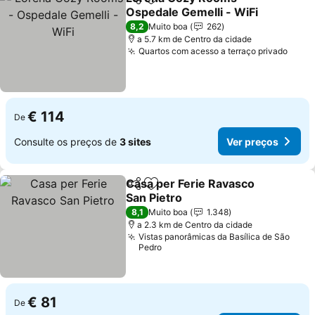
Partilhar
Adicionar aos favoritos
Ospedale Gemelli - WiFi
8,2
Muito boa
262
a 5.7 km de Centro da cidade
Quartos com acesso a terraço privado
€ 114
De
Consulte os preços de
3 sites
Ver preços
Casa per Ferie Ravasco
Partilhar
Adicionar aos favoritos
San Pietro
8,1
Muito boa
1.348
a 2.3 km de Centro da cidade
Vistas panorâmicas da Basílica de São
Pedro
€ 81
De