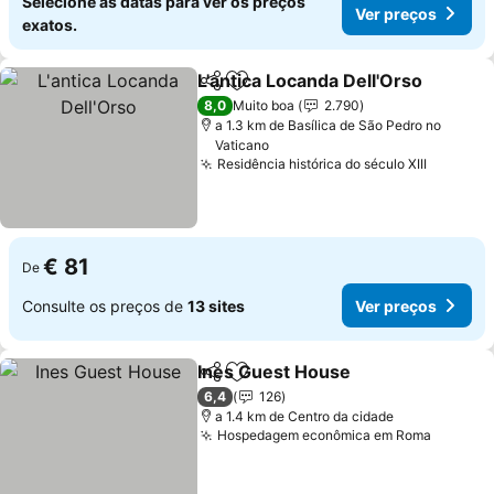
Selecione as datas para ver os preços
Ver preços
exatos.
L'antica Locanda Dell'Orso
Partilhar
Adicionar aos favoritos
8,0
Muito boa
2.790
a 1.3 km de Basílica de São Pedro no
Vaticano
Residência histórica do século XIII
€ 81
De
Consulte os preços de
13 sites
Ver preços
Ines Guest House
Partilhar
Adicionar aos favoritos
6,4
126
a 1.4 km de Centro da cidade
Hospedagem econômica em Roma