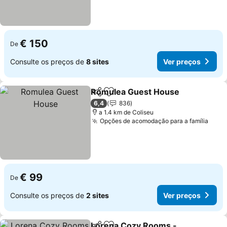
€ 150
De
Consulte os preços de
8 sites
Ver preços
Romulea Guest House
Partilhar
Adicionar aos favoritos
6,4
836
a 1.4 km de Coliseu
Opções de acomodação para a família
€ 99
De
Consulte os preços de
2 sites
Ver preços
Lorena Cozy Rooms -