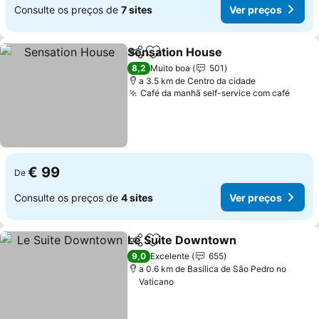
Consulte os preços de
7 sites
Ver preços
Sensation House
Partilhar
Adicionar aos favoritos
8,2
Muito boa
501
a 3.5 km de Centro da cidade
Café da manhã self-service com café
€ 99
De
Consulte os preços de
4 sites
Ver preços
Le Suite Downtown
Partilhar
Adicionar aos favoritos
9,0
Excelente
655
a 0.6 km de Basílica de São Pedro no
Vaticano