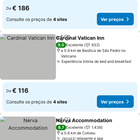
€ 186
De
Consulte os preços de
4 sites
Ver preços
Cardinal Vatican Inn
Partilhar
Adicionar aos favoritos
9,0
Excelente
632
a 0.9 km de Basílica de São Pedro no
Vaticano
Experiência íntima de bed and breakfast
€ 116
De
Consulte os preços de
4 sites
Ver preços
Nerva Accommodation
Partilhar
Adicionar aos favoritos
8,7
Excelente
1.436
a 0.6 km de Coliseu
Jacuzzi relaxante e spa