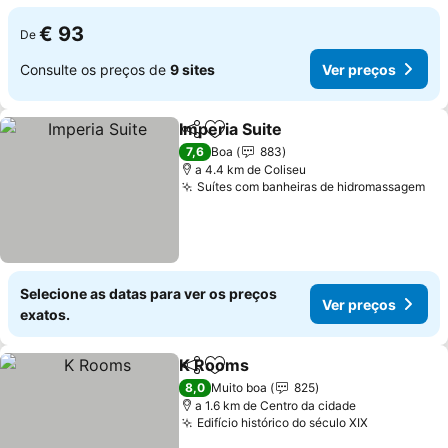
€ 93
De
Consulte os preços de
9 sites
Ver preços
Imperia Suite
Partilhar
Adicionar aos favoritos
7,6
Boa
883
a 4.4 km de Coliseu
Suítes com banheiras de hidromassagem
Selecione as datas para ver os preços
Ver preços
exatos.
K Rooms
Partilhar
Adicionar aos favoritos
8,0
Muito boa
825
a 1.6 km de Centro da cidade
Edifício histórico do século XIX