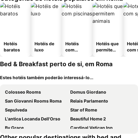
Hotéis
Hotéis de
Hotéis
Hotéis que
Hoté
baratos
luxo
com
permitem
com 
piscinas
animais
Bed & Breakfast perto de si, em Roma
Estes hotéis também poderão interessá-lo...
Colosseo Rooms
Domus Giordano
San Giovanni Rooms Roma
Relais Parlamento
Sepulveda
Star of Rome
L'antica Locanda Dell'Orso
Beautiful Home 2
By Grace
Cardinal Vatican Inn
Other popular destinations with bed and
Romulea Guest House
Casa per Ferie Ravasco San Pietro