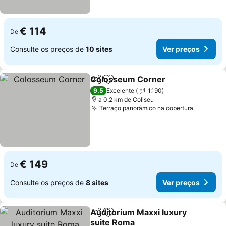
€ 114
De
Consulte os preços de
10 sites
Ver preços
Colosseum Corner
Partilhar
Adicionar aos favoritos
9,5
Excelente
1.190
a 0.2 km de Coliseu
Terraço panorâmico na cobertura
€ 149
De
Consulte os preços de
8 sites
Ver preços
Auditorium Maxxi luxury
Partilhar
Adicionar aos favoritos
suite Roma