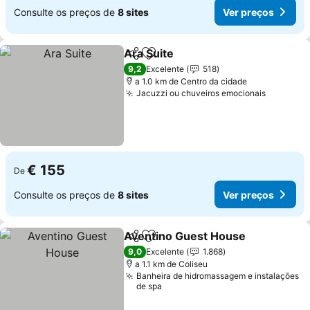
Consulte os preços de
8 sites
Ver preços
Ara Suite
Partilhar
Adicionar aos favoritos
9,2
Excelente
518
a 1.0 km de Centro da cidade
Jacuzzi ou chuveiros emocionais
€ 155
De
Consulte os preços de
8 sites
Ver preços
Aventino Guest House
Partilhar
Adicionar aos favoritos
9,0
Excelente
1.868
a 1.1 km de Coliseu
Banheira de hidromassagem e instalações
de spa