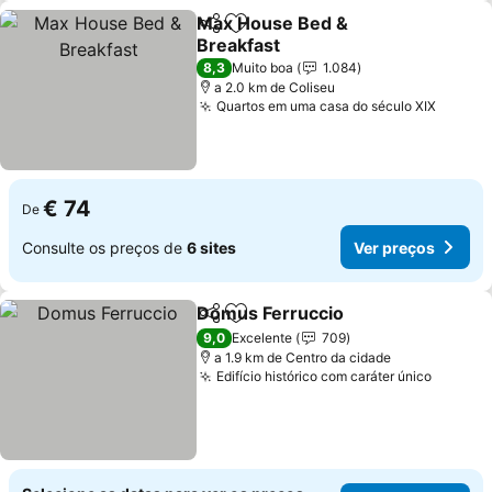
Max House Bed &
Partilhar
Adicionar aos favoritos
Breakfast
8,3
Muito boa
1.084
a 2.0 km de Coliseu
Quartos em uma casa do século XIX
€ 74
De
Consulte os preços de
6 sites
Ver preços
Domus Ferruccio
Partilhar
Adicionar aos favoritos
9,0
Excelente
709
a 1.9 km de Centro da cidade
Edifício histórico com caráter único