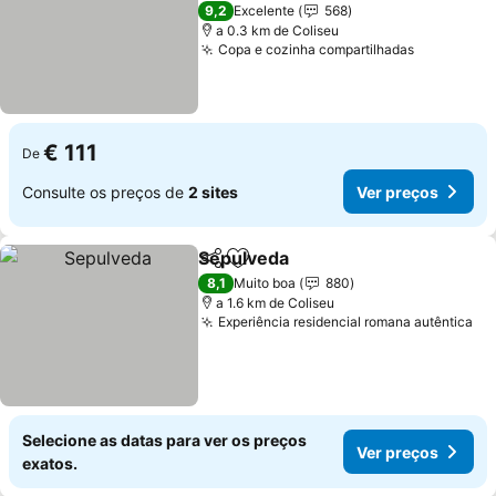
9,2
Excelente
568
a 0.3 km de Coliseu
Copa e cozinha compartilhadas
€ 111
De
Consulte os preços de
2 sites
Ver preços
Sepulveda
Partilhar
Adicionar aos favoritos
8,1
Muito boa
880
a 1.6 km de Coliseu
Experiência residencial romana autêntica
Selecione as datas para ver os preços
Ver preços
exatos.