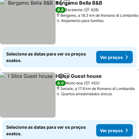
Bergamo Bella B&B
Partilhar
Adicionar aos favoritos
Ver pr
9,6
Excelente
628
Bergamo, a 18.3 km de Romano di Lombardia
Alojamento para famílias
Ver preços
Selecione as datas para ver os preços
Ver preços
exatos.
I Silos Guest house
Partilhar
Adicionar aos favoritos
Ver pr
8,0
Muito boa
450
Seriate, a 17.9 km de Romano di Lombardia
Quartos arredondados únicos
Ver preços
Selecione as datas para ver os preços
Ver preços
exatos.