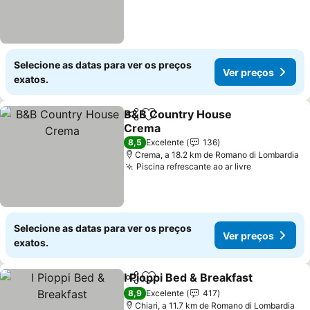
Selecione as datas para ver os preços
Ver preços
exatos.
B&B Country House
Partilhar
Adicionar aos favoritos
Crema
Ver preços
8,5
Excelente
136
Crema, a 18.2 km de Romano di Lombardia
Piscina refrescante ao ar livre
Ver preços
Selecione as datas para ver os preços
Ver preços
exatos.
I Pioppi Bed & Breakfast
Partilhar
Adicionar aos favoritos
Ve
8,9
Excelente
417
Chiari, a 11.7 km de Romano di Lombardia