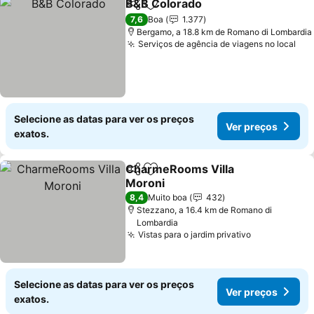
B&B Colorado
Partilhar
Adicionar aos favoritos
Ver preços
7,6
Boa
1.377
Bergamo, a 18.8 km de Romano di Lombardia
Serviços de agência de viagens no local
Ver
Selecione as datas para ver os preços
Ver preços
exatos.
CharmeRooms Villa
Partilhar
Adicionar aos favoritos
Moroni
Ver preços
8,4
Muito boa
432
Stezzano, a 16.4 km de Romano di
Lombardia
Vistas para o jardim privativo
Ver preços
Selecione as datas para ver os preços
Ver preços
exatos.