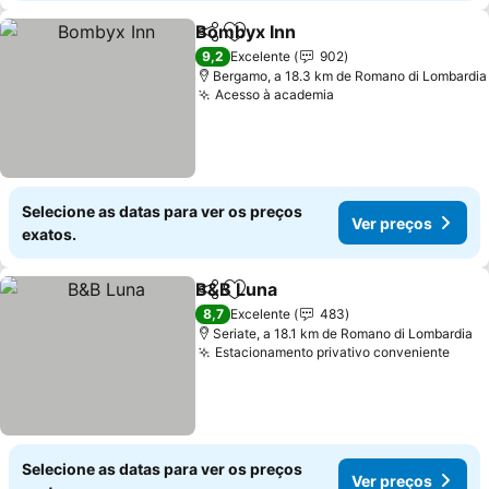
Bombyx Inn
Partilhar
Adicionar aos favoritos
Ver preços
9,2
Excelente
902
Bergamo, a 18.3 km de Romano di Lombardia
Acesso à academia
Ver preços
Selecione as datas para ver os preços
Ver preços
exatos.
B&B Luna
Partilhar
Adicionar aos favoritos
Ver preços
8,7
Excelente
483
Seriate, a 18.1 km de Romano di Lombardia
Estacionamento privativo conveniente
Ver 
Selecione as datas para ver os preços
Ver preços