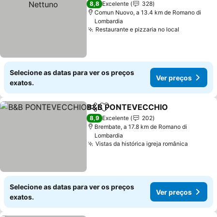
8,8
Excelente
328
Comun Nuovo, a 13.4 km de Romano di
Lombardia
Restaurante e pizzaria no local
Ver preço
Selecione as datas para ver os preços
Ver preços
exatos.
B&B PONTEVECCHIO
Partilhar
Adicionar aos favoritos
Ver 
8,9
Excelente
202
Brembate, a 17.8 km de Romano di
Lombardia
Vistas da histórica igreja românica
Ver pre
Selecione as datas para ver os preços
Ver preços
exatos.