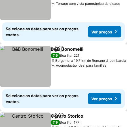
Terraço com vista panorâmica da cidade
Ver
Selecione as datas para ver os preços
Ver preços
exatos.
B&B Bonomelli
Partilhar
Adicionar aos favoritos
Ver preços
7,9
Boa
221
Bergamo, a 19.7 km de Romano di Lombardia
Acomodação ideal para famílias
Ver preço
Selecione as datas para ver os preços
Ver preços
exatos.
Centro Storico
Partilhar
Adicionar aos favoritos
Ver preços
7,9
Boa
177