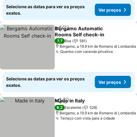
Selecione as datas para ver os preços
Ver preços
exatos.
Bergamo Automatic
Partilhar
Adicionar aos favoritos
Rooms Self check-in
Ver preços
7,7
Boa
581
Bergamo, a 19.9 km de Romano di Lombardia
Quartos com varanda privativa
Ver preço
Selecione as datas para ver os preços
Ver preços
exatos.
Made in Italy
Partilhar
Adicionar aos favoritos
Ver preços
9,2
Excelente
528
Bergamo, a 19.9 km de Romano di Lombardia
Terraço com vista para a cidade
Ver preç