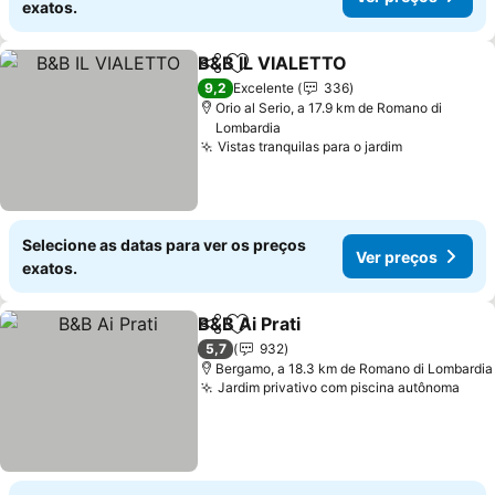
exatos.
B&B IL VIALETTO
Partilhar
Adicionar aos favoritos
Ver preç
9,2
Excelente
336
Orio al Serio, a 17.9 km de Romano di
Lombardia
Vistas tranquilas para o jardim
Ver preços
Selecione as datas para ver os preços
Ver preços
exatos.
B&B Ai Prati
Partilhar
Adicionar aos favoritos
Ver preços
5,7
932
Bergamo, a 18.3 km de Romano di Lombardia
Jardim privativo com piscina autônoma
Ver 