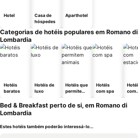
Hotel
Casa de
Aparthotel
hóspedes
Categorias de hotéis populares em Romano di
Lombardia
Hotéis
Hotéis de
Hotéis que
Hotéis
Hoté
baratos
luxo
permitem
com spa
com
animais
esta
ment
Bed & Breakfast perto de si, em Romano di
Lombardia
Estes hotéis também poderão interessá-lo...