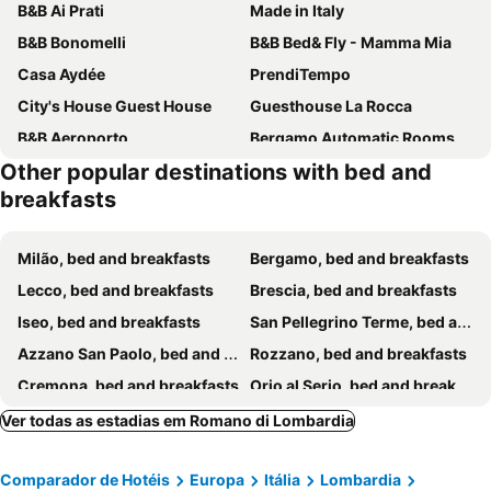
B&B Ai Prati
Made in Italy
B&B Bonomelli
B&B Bed& Fly - Mamma Mia
Casa Aydée
PrendiTempo
City's House Guest House
Guesthouse La Rocca
B&B Aeroporto
Bergamo Automatic Rooms Self check-in
Other popular destinations with bed and
BG Stay
Orio Stay&Fly
breakfasts
Bombyx Inn
Relais Dei Mandorli
Bed & Breakfast Nettuno
BERGAMO AIRPORT ROOMS Self check-in
Milão, bed and breakfasts
Bergamo, bed and breakfasts
BGY Airport Guesthouse
CharmeRooms Villa Moroni
Lecco, bed and breakfasts
Brescia, bed and breakfasts
Little House Leonardo Airport
CENTRALE
Iseo, bed and breakfasts
San Pellegrino Terme, bed and breakfasts
SelfMatic
I Silos Guest house
Azzano San Paolo, bed and breakfasts
Rozzano, bed and breakfasts
B&B IL VIALETTO
La Villa
Cremona, bed and breakfasts
Orio al Serio, bed and breakfasts
Bergamo Bella B&B
B&B Colorado
Castro, bed and breakfasts
Sarnico, bed and breakfasts
Ver todas as estadias em Romano di Lombardia
B2in Suite & Office
Alloggio della Villetta
Crema, bed and breakfasts
Bagnolo Mella, bed and breakfasts
Royal Company Rooms
La Sosta
Comparador de Hotéis
Europa
Itália
Lombardia
Passirano, bed and breakfasts
Rota d’Imagna, bed and breakfasts
Orio Easy Airport
Castello degli Angeli