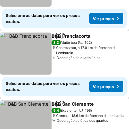
Selecione as datas para ver os preços
Ver preços
exatos.
B&B Franciacorta
Partilhar
Adicionar aos favoritos
Ver preç
8,3
Muito boa
102
Castrezzato, a 17.8 km de Romano di
Lombardia
Decoração de quarto única
Ver preços
Selecione as datas para ver os preços
Ver preços
exatos.
B&B San Clemente
Partilhar
Adicionar aos favoritos
Ver pre
9,4
Excelente
496
Crema, a 18.6 km de Romano di Lombardia
Decoração eclética dos quartos
Ver preço