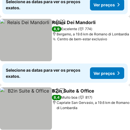
Selecione as datas para ver os preços
Ver preços
exatos.
Relais Dei Mandorli
Partilhar
Adicionar aos favoritos
Ver pr
8,9
Excelente
774
Bergamo, a 19.6 km de Romano di Lombardia
Centro de bem-estar exclusivo
Ver preço
Selecione as datas para ver os preços
Ver preços
exatos.
B2in Suite & Office
Partilhar
Adicionar aos favoritos
Ver pre
8,4
Muito boa
817
Capriate San Gervasio, a 19.6 km de Romano
di Lombardia