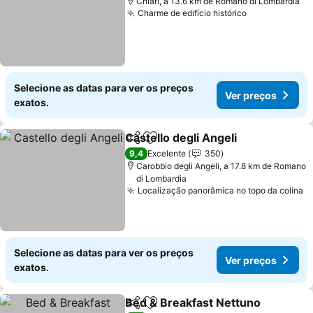
Chiari, a 13.6 km de Romano di Lombardia
Charme de edifício histórico
Ver preços
Selecione as datas para ver os preços
Ver preços
exatos.
Castello degli Angeli
Partilhar
Adicionar aos favoritos
Ver p
9,4
Excelente
350
Carobbio degli Angeli, a 17.8 km de Romano
di Lombardia
Localização panorâmica no topo da colina
V
Selecione as datas para ver os preços
Ver preços
exatos.
Bed & Breakfast Nettuno
Partilhar
Adicionar aos favoritos
V