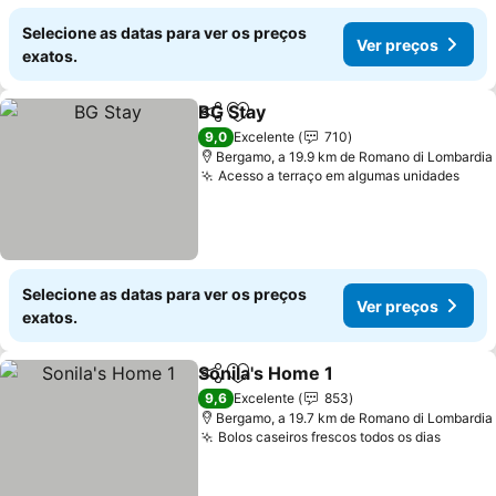
Selecione as datas para ver os preços
Ver preços
exatos.
BG Stay
Partilhar
Adicionar aos favoritos
Ver preços
9,0
Excelente
710
Bergamo, a 19.9 km de Romano di Lombardia
Acesso a terraço em algumas unidades
Ver 
Selecione as datas para ver os preços
Ver preços
exatos.
Sonila's Home 1
Partilhar
Adicionar aos favoritos
Ver preços
9,6
Excelente
853
Bergamo, a 19.7 km de Romano di Lombardia
Bolos caseiros frescos todos os dias
Ver pr