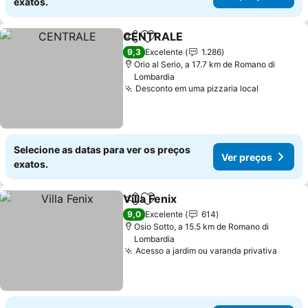
exatos.
CENTRALE
Partilhar
Adicionar aos favoritos
Ver preços
9,3
Excelente
1.286
Orio al Serio, a 17.7 km de Romano di
Lombardia
Desconto em uma pizzaria local
Ver preç
Selecione as datas para ver os preços
Ver preços
exatos.
Villa Fenix
Partilhar
Adicionar aos favoritos
Ver preços
9,0
Excelente
614
Osio Sotto, a 15.5 km de Romano di
Lombardia
Acesso a jardim ou varanda privativa
Ver p