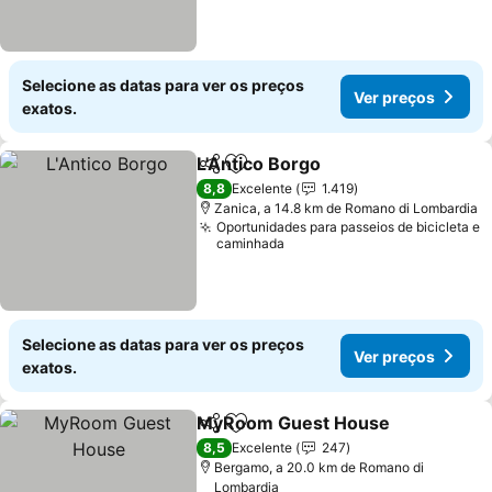
Selecione as datas para ver os preços
Ver preços
exatos.
L'Antico Borgo
Partilhar
Adicionar aos favoritos
Ver preços
8,8
Excelente
1.419
Zanica, a 14.8 km de Romano di Lombardia
Oportunidades para passeios de bicicleta e
caminhada
Selecione as datas para ver os preços
Ver preços
exatos.
MyRoom Guest House
Partilhar
Adicionar aos favoritos
Ver
8,5
Excelente
247
Bergamo, a 20.0 km de Romano di
Lombardia