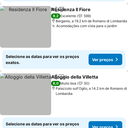
Residenza Il Fiore
Partilhar
Adicionar aos favoritos
Ver preç
9,2
Excelente
599
Bergamo, a 19.2 km de Romano di Lombardia
Acomodações com vista para o jardim
Ver 
Selecione as datas para ver os preços
Ver preços
exatos.
Alloggio della Villetta
Partilhar
Adicionar aos favoritos
Ver p
8,0
Muito boa
50
Palazzolo sull'Oglio, a 14.2 km de Romano di
Lombardia
Selecione as datas para ver os preços
Ver preços