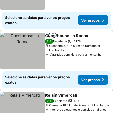
Selecione as datas para ver os preços
Ver preços
exatos.
Guesthouse La Rocca
Partilhar
Adicionar aos favoritos
Ver 
8,8
Excelente
1.178
Grassobbio, a 15.6 km de Romano di
Lombardia
Varandas com vista para a montanha
Ver p
Selecione as datas para ver os preços
Ver preços
exatos.
Relais Vimercati
Partilhar
Adicionar aos favoritos
Ver preço
9,5
Excelente
504
Crema, a 18.6 km de Romano di Lombardia
Interiores elegantes e clássicos italianos
Ver