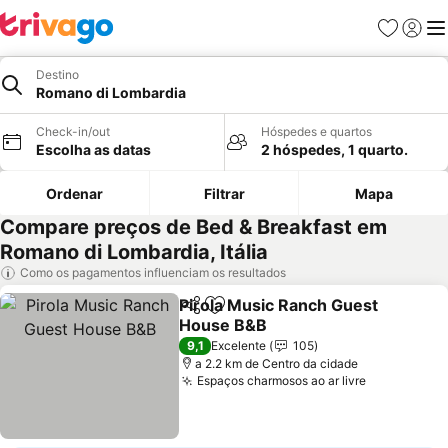
Favoritos
Iniciar
Me
Destino
Romano di Lombardia
Check-in/out
Hóspedes e quartos
Escolha as datas
2 hóspedes, 1 quarto.
Ordenar
Filtrar
Mapa
Compare preços de Bed & Breakfast em
Romano di Lombardia, Itália
Como os pagamentos influenciam os resultados
Pirola Music Ranch Guest
Partilhar
Adicionar aos favoritos
House B&B
Ver preços
9,1
Excelente
105
a 2.2 km de Centro da cidade
Espaços charmosos ao ar livre
Ver preços