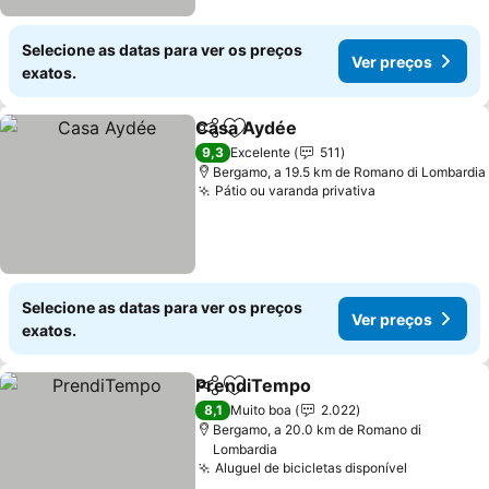
Selecione as datas para ver os preços
Ver preços
exatos.
Casa Aydée
Partilhar
Adicionar aos favoritos
Ver preços
9,3
Excelente
511
Bergamo, a 19.5 km de Romano di Lombardia
Pátio ou varanda privativa
Ver preços
Selecione as datas para ver os preços
Ver preços
exatos.
PrendiTempo
Partilhar
Adicionar aos favoritos
Ver preços
8,1
Muito boa
2.022
Bergamo, a 20.0 km de Romano di
Lombardia
Aluguel de bicicletas disponível
Ver preço