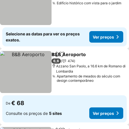
Edifício histórico com vista para o jardim
Ver
Selecione as datas para ver os preços
Ver preços
exatos.
B&B Aeroporto
Partilhar
Adicionar aos favoritos
Ver preços
6,6
474
Azzano San Paolo, a 16.6 km de Romano di
Lombardia
Apartamento de meados do século com
design contemporâneo
€ 68
De
Consulte os preços de
5 sites
Ver preços