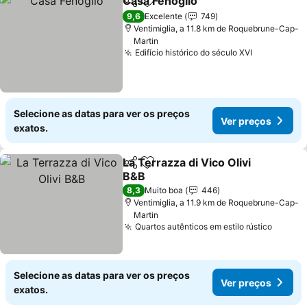
Casa Fenoglio
Partilhar
Adicionar aos favoritos
Ver preços
9,6
Excelente
749
Ventimiglia, a 11.8 km de Roquebrune-Cap-
Martin
Edifício histórico do século XVI
Ver preço
Selecione as datas para ver os preços
Ver preços
exatos.
La Terrazza di Vico Olivi
Partilhar
Adicionar aos favoritos
B&B
Ver preços
8,3
Muito boa
446
Ventimiglia, a 11.9 km de Roquebrune-Cap-
Martin
Quartos autênticos em estilo rústico
Ver pr
Selecione as datas para ver os preços
Ver preços
exatos.