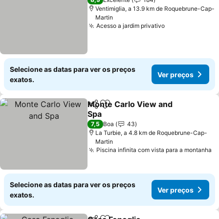
Ventimiglia, a 13.9 km de Roquebrune-Cap-
Martin
Acesso a jardim privativo
Ver preços
Selecione as datas para ver os preços
Ver preços
exatos.
Monte Carlo View and
Partilhar
Adicionar aos favoritos
Spa
Ver preços
7,5
Boa
43
La Turbie, a 4.8 km de Roquebrune-Cap-
Martin
Piscina infinita com vista para a montanha
V
Selecione as datas para ver os preços
Ver preços
exatos.