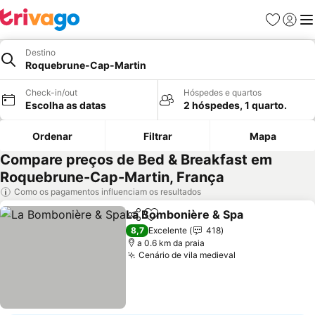
Favoritos
Iniciar
Me
Destino
Roquebrune-Cap-Martin
Check-in/out
Hóspedes e quartos
Escolha as datas
2 hóspedes, 1 quarto.
Ordenar
Filtrar
Mapa
Compare preços de Bed & Breakfast em
Roquebrune-Cap-Martin, França
Como os pagamentos influenciam os resultados
La Bombonière & Spa
Partilhar
Adicionar aos favoritos
Ver 
8,7
Excelente
418
a 0.6 km da praia
Cenário de vila medieval
Ver preços