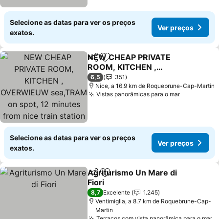
Selecione as datas para ver os preços
Ver preços
exatos.
NEW CHEAP PRIVATE
Partilhar
Adicionar aos favoritos
ROOM, KITCHEN ,
OVERWIEUW sea,TRAM
Ver preços
6,5
351
on spot, 12 minutes from
Nice, a 16.9 km de Roquebrune-Cap-Martin
Vistas panorâmicas para o mar
Ver preço
nice train station with
tram , beach in 17 min
tram , CHAMBRE PRIVÉE
pas
Selecione as datas para ver os preços
Ver preços
exatos.
Agriturismo Un Mare di
Partilhar
Adicionar aos favoritos
Fiori
Ver preços
8,7
Excelente
1.245
Ventimiglia, a 8.7 km de Roquebrune-Cap-
Martin
Terraços com vista panorâmica para o mar