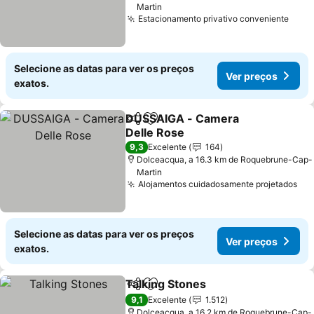
Martin
Estacionamento privativo conveniente
Ver 
Selecione as datas para ver os preços
Ver preços
exatos.
DUSSAIGA - Camera
Partilhar
Adicionar aos favoritos
Delle Rose
Ver preços
9,3
Excelente
164
Dolceacqua, a 16.3 km de Roquebrune-Cap-
Martin
Alojamentos cuidadosamente projetados
Ver
Selecione as datas para ver os preços
Ver preços
exatos.
Talking Stones
Partilhar
Adicionar aos favoritos
Ver preços
9,1
Excelente
1.512
Dolceacqua, a 16.2 km de Roquebrune-Cap-