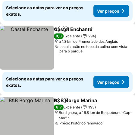
Selecione as datas para ver os preços
Ver preços
exatos.
Castel Enchanté
Partilhar
Adicionar aos favoritos
Ver preço
9,3
Excelente
294
a 1.8 km de Promenade des Anglais
Localização no topo da colina com vista
para o parque
Selecione as datas para ver os preços
Ver preços
exatos.
B&B Borgo Marina
Partilhar
Adicionar aos favoritos
Ver pre
8,7
Excelente
193
Bordighera, a 16.8 km de Roquebrune-Cap-
Martin
Prédio histórico renovado
Ver preços