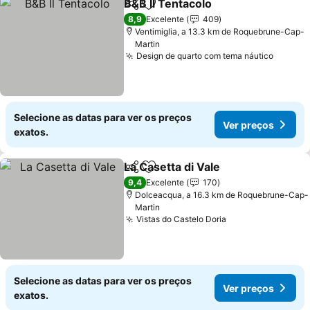
B&B Il Tentacolo
Partilhar
Adicionar aos favoritos
Ver preço
8,9
Excelente
409
Ventimiglia, a 13.3 km de Roquebrune-Cap-
Martin
Design de quarto com tema náutico
Ver pr
Selecione as datas para ver os preços
Ver preços
exatos.
La Casetta di Vale
Partilhar
Adicionar aos favoritos
Ver preç
9,4
Excelente
170
Dolceacqua, a 16.3 km de Roquebrune-Cap-
Martin
Vistas do Castelo Doria
Ver preços
Selecione as datas para ver os preços
Ver preços
exatos.