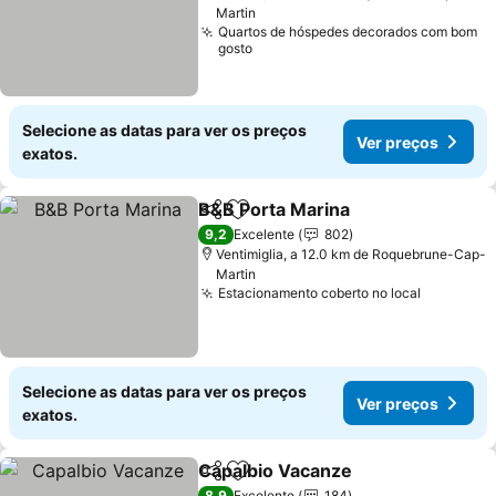
Martin
Quartos de hóspedes decorados com bom
gosto
Selecione as datas para ver os preços
Ver preços
exatos.
B&B Porta Marina
Partilhar
Adicionar aos favoritos
Ver preç
9,2
Excelente
802
Ventimiglia, a 12.0 km de Roquebrune-Cap-
Martin
Estacionamento coberto no local
Ver preç
Selecione as datas para ver os preços
Ver preços
exatos.
Capalbio Vacanze
Partilhar
Adicionar aos favoritos
Ver preç
8,9
Excelente
184