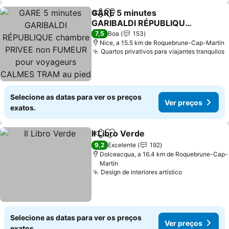
GARE 5 minutes
Partilhar
Adicionar aos favoritos
GARIBALDI RÉPUBLIQUE
chambre PRIVEE non
Ver preços
7,5
Boa
153
FUMEUR pour voyageurs
Nice, a 15.5 km de Roquebrune-Cap-Martin
Quartos privativos para viajantes tranquilos
V
CALMES TRAM au pied
de l'immeuble
Selecione as datas para ver os preços
Ver preços
exatos.
Il Libro Verde
Partilhar
Adicionar aos favoritos
Ver preços
9,2
Excelente
192
Dolceacqua, a 16.4 km de Roquebrune-Cap-
Martin
Design de interiores artístico
Ver preços
Selecione as datas para ver os preços
Ver preços
exatos.