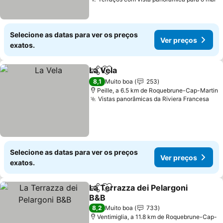
V
Selecione as datas para ver os preços
Ver preços
exatos.
La Vela
Partilhar
Adicionar aos favoritos
Ver preços
8,1
Muito boa
253
Peille, a 6.5 km de Roquebrune-Cap-Martin
Vistas panorâmicas da Riviera Francesa
Ver
Selecione as datas para ver os preços
Ver preços
exatos.
La Terrazza dei Pelargoni
Partilhar
Adicionar aos favoritos
B&B
Ver preços
8,2
Muito boa
733
Ventimiglia, a 11.8 km de Roquebrune-Cap-