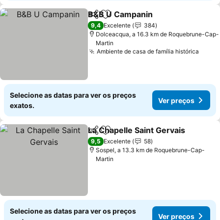
B&B U Campanin
Partilhar
Adicionar aos favoritos
Ver preço
9,4
Excelente
384
Dolceacqua, a 16.3 km de Roquebrune-Cap-
Martin
Ambiente de casa de família histórica
Ver p
Selecione as datas para ver os preços
Ver preços
exatos.
La Chapelle Saint Gervais
Partilhar
Adicionar aos favoritos
9,5
Excelente
58
Sospel, a 13.3 km de Roquebrune-Cap-
Martin
Selecione as datas para ver os preços
Ver preços