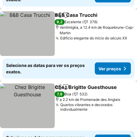
B&B Casa Trucchi
Partilhar
Adicionar aos favoritos
Ver preç
9,2
Excelente
376
Ventimiglia, a 12.4 km de Roquebrune-Cap-
Martin
Edifício elegante do início do século XX
Ver 
Selecione as datas para ver os preços
Ver preços
exatos.
Chez Brigitte Guesthouse
Partilhar
Adicionar aos favoritos
7,8
Boa
532
a 2.2 km de Promenade des Anglais
Quartos vibrantes e decorados
individualmente