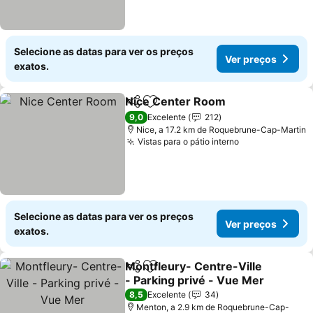
Selecione as datas para ver os preços
Ver preços
exatos.
Nice Center Room
Partilhar
Adicionar aos favoritos
Ver pre
9,0
Excelente
212
Nice, a 17.2 km de Roquebrune-Cap-Martin
Vistas para o pátio interno
Ver preços
Selecione as datas para ver os preços
Ver preços
exatos.
Montfleury- Centre-Ville
Partilhar
Adicionar aos favoritos
- Parking privé - Vue Mer
Ver preços
8,5
Excelente
34
Menton, a 2.9 km de Roquebrune-Cap-