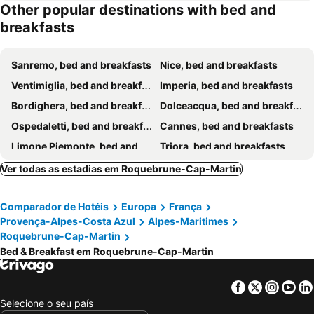
Other popular destinations with bed and
My Nice B&b
B&B Borgo Marina
breakfasts
With A Vue
Nice Center Room
Chambre privée luxueuse Villa Monte 0ropa
Chambre et sa salle de bain privée cocooning labellisée
Sanremo, bed and breakfasts
Nice, bed and breakfasts
Castel Enchanté
Villa Kilauea B&B
Ventimiglia, bed and breakfasts
Imperia, bed and breakfasts
Bordighera, bed and breakfasts
Dolceacqua, bed and breakfasts
Ospedaletti, bed and breakfasts
Cannes, bed and breakfasts
Limone Piemonte, bed and breakfasts
Triora, bed and breakfasts
Antibes, bed and breakfasts
La Turbie, bed and breakfasts
Ver todas as estadias em Roquebrune-Cap-Martin
Pigna, bed and breakfasts
Ilonse, bed and breakfasts
Comparador de Hotéis
Europa
França
Apricale, bed and breakfasts
Menton, bed and breakfasts
Provença-Alpes-Costa Azul
Alpes-Maritimes
Grasse, bed and breakfasts
Saint-Paul-de-Vence, bed and breakfasts
Roquebrune-Cap-Martin
Vence, bed and breakfasts
Peille, bed and breakfasts
Bed & Breakfast em Roquebrune-Cap-Martin
La Colle-sur-Loup, bed and breakfasts
Seborga, bed and breakfasts
Facebook
Twitter
Insta
Yo
Rocchetta Nervina, bed and breakfasts
Beausoleil, bed and breakfasts
Selecione o seu país
Castellaro, bed and breakfasts
Riva Ligure, bed and breakfasts