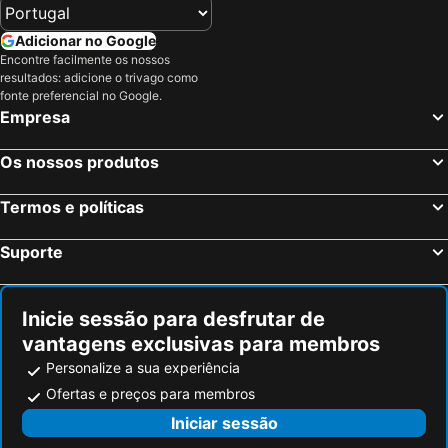
Saint-Laurent-du-Var, bed and breakfasts
Vallebona, bed and breakfasts
Adicionar no Google
Lucinasco, bed and breakfasts
Badalucco, bed and breakfasts
Encontre facilmente os nossos
resultados: adicione o trivago como
Borgomaro, bed and breakfasts
Tàggia, bed and breakfasts
fonte preferencial no Google.
Perinaldo, bed and breakfasts
San Biagio della Cima, bed and breakfasts
Empresa
Cagnes-sur-Mer, bed and breakfasts
Tourrettes-sur-Loup, bed and breakfasts
Os nossos produtos
Castellar, bed and breakfasts
Levens, bed and breakfasts
Moulinet, bed and breakfasts
Valdeblore, bed and breakfasts
Termos e políticas
Mougins, bed and breakfasts
Sospel, bed and breakfasts
Suporte
Vallauris, bed and breakfasts
Juan-les-Pins, bed and breakfasts
Inicie sessão para desfrutar de
vantagens exclusivas para membros
Personalize a sua experiência
Ofertas e preços para membros
Iniciar sessão