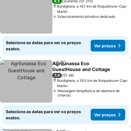
9,5
Excelente
210
Bordighera, a 16.1 km de Roquebrune-Cap-
Martin
Estacionamento privativo dedicado
Ver pr
Selecione as datas para ver os preços
Ver preços
exatos.
Agrilunassa Eco
Partilhar
Adicionar aos favoritos
GuestHouse and Cottage
Ver preços
7,4
66
Bordighera, a 18.0 km de Roquebrune-Cap-
Martin
Massagem terapêutica de abertura de
chakras
Selecione as datas para ver os preços
Ver preços
exatos.