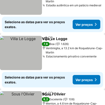
Martin
Estadia autêntica em um palácio medieval
Ve
Selecione as datas para ver os preços
Ver preços
exatos.
Villa Le Logge
Partilhar
Adicionar aos favoritos
Ver preços
7,8
Boa
1.626
Ventimiglia, a 13.2 km de Roquebrune-Cap-
Martin
Estacionamento privativo conveniente
Ver 
Selecione as datas para ver os preços
Ver preços
exatos.
Sous l'Olivier
Partilhar
Adicionar aos favoritos
Ver preços
9,2
Excelente
106
Menton, a 4.6 km de Roquebrune-Cap-