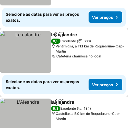
Selecione as datas para ver os preços
Ver preços
exatos.
Le calandre
Partilhar
Adicionar aos favoritos
Ver preços
8,9
Excelente
688
Ventimiglia, a 11.1 km de Roquebrune-Cap-
Martin
Cafeteria charmosa no local
Ver preços
Selecione as datas para ver os preços
Ver preços
exatos.
L'Aleandra
Partilhar
Adicionar aos favoritos
Ver preços
9,3
Excelente
184
Castellar, a 5.0 km de Roquebrune-Cap-
Martin