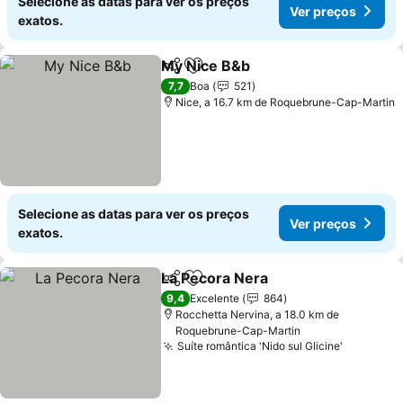
Selecione as datas para ver os preços
Ver preços
exatos.
My Nice B&b
Partilhar
Adicionar aos favoritos
Ver preços
7,7
Boa
521
Nice, a 16.7 km de Roquebrune-Cap-Martin
Selecione as datas para ver os preços
Ver preços
exatos.
La Pecora Nera
Partilhar
Adicionar aos favoritos
Ver preços
9,4
Excelente
864
Rocchetta Nervina, a 18.0 km de
Roquebrune-Cap-Martin
Suíte romântica 'Nido sul Glicine'
Ver preç