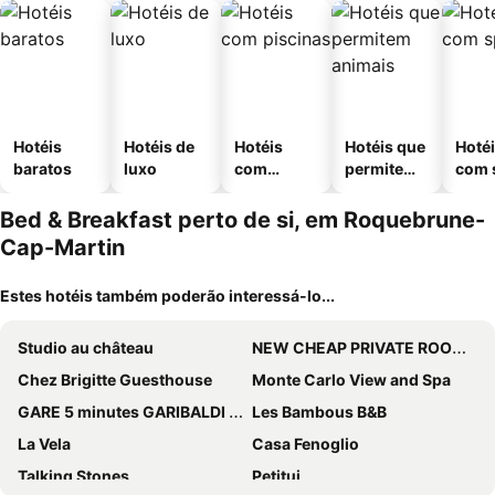
Hotéis
Hotéis de
Hotéis
Hotéis que
Hoté
baratos
luxo
com
permitem
com 
piscinas
animais
Bed & Breakfast perto de si, em Roquebrune-
Cap-Martin
Estes hotéis também poderão interessá-lo...
Studio au château
NEW CHEAP PRIVATE ROOM, KITCHEN , OVERWIEUW sea,TRAM on spot, 12 minutes from nice train station with tram , beach in 17 min tram , CHAMBRE PRIVÉE pas
Chez Brigitte Guesthouse
Monte Carlo View and Spa
GARE 5 minutes GARIBALDI RÉPUBLIQUE chambre PRIVEE non FUMEUR pour voyageurs CALMES TRAM au pied de l'immeuble
Les Bambous B&B
La Vela
Casa Fenoglio
Talking Stones
Petitui