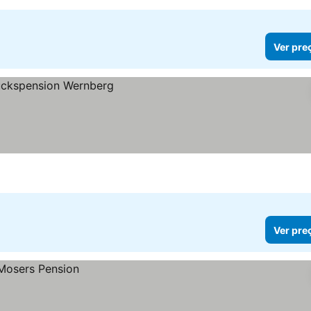
Ver pre
Ver pre