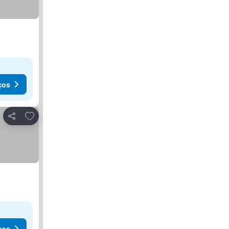
ços
Adicionar aos favoritos
Partilhar
ços