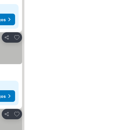
ços
Adicionar aos favoritos
Partilhar
ços
Adicionar aos favoritos
Partilhar