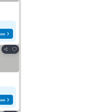
ços
Adicionar aos favoritos
Partilhar
ços