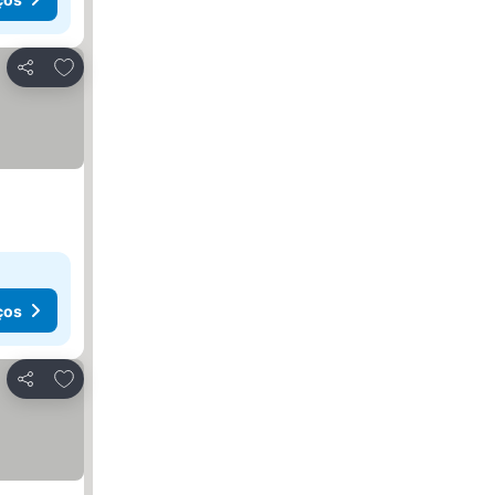
Adicionar aos favoritos
Partilhar
ços
Adicionar aos favoritos
Partilhar