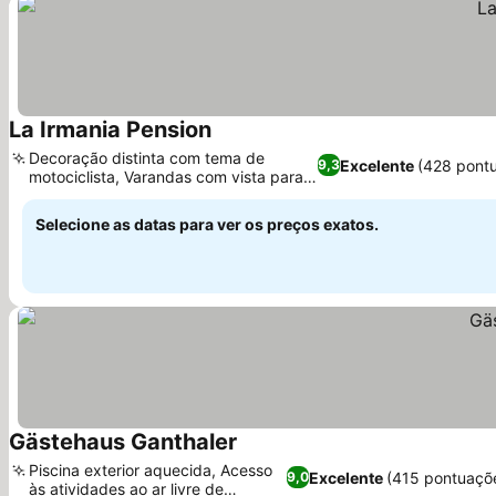
La Irmania Pension
Ver preços
Decoração distinta com tema de
Excelente
(428 pont
9,3
motociclista, Varandas com vista para a
Ver preços
montanha
Selecione as datas para ver os preços exatos.
Gästehaus Ganthaler
Ver preços
Piscina exterior aquecida, Acesso
Excelente
(415 pontuaçõ
9,0
às atividades ao ar livre de