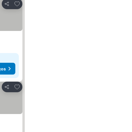
Adicionar aos favoritos
Partilhar
ços
Adicionar aos favoritos
Partilhar