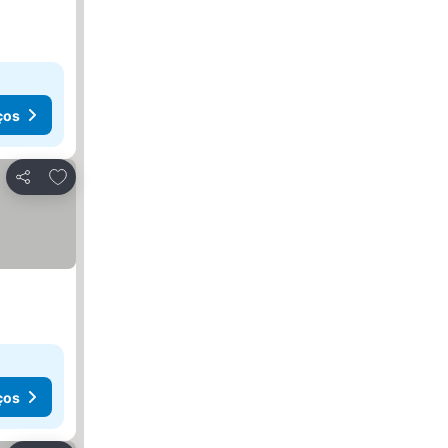
ços
Adicionar aos favoritos
Partilhar
ços