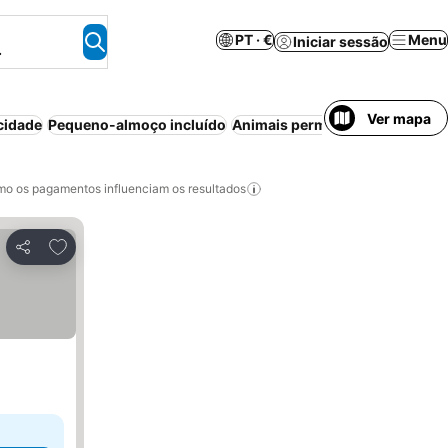
PT · €
Menu
Iniciar sessão
.
Ver mapa
cidade
Pequeno-almoço incluído
Animais permitidos
Ar condici
o os pagamentos influenciam os resultados
Adicionar aos favoritos
Partilhar