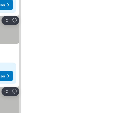
ços
Adicionar aos favoritos
Partilhar
ços
Adicionar aos favoritos
Partilhar