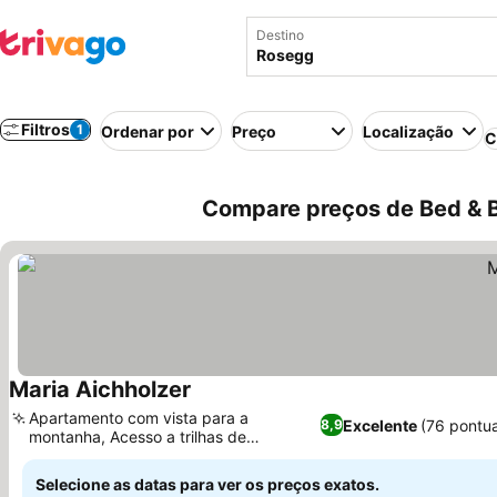
Destino
Filtros
1
Ordenar por
Preço
Localização
C
Compare preços de Bed & B
Maria Aichholzer
Ver preços
Apartamento com vista para a
Excelente
(76 pontu
8,9
montanha, Acesso a trilhas de
Ver preços
caminhada e ciclismo
Selecione as datas para ver os preços exatos.