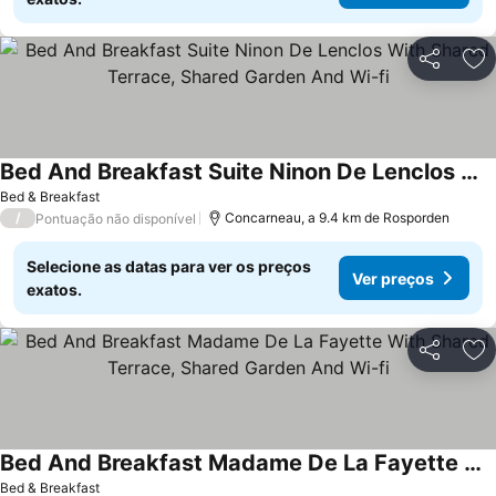
Partilhar
Ad
Bed And Breakfast Suite Ninon De Lenclos With Shared Terrace, Shared Garden And Wi-fi
Ver preços
Bed & Breakfast
/
Concarneau, a 9.4 km de Rosporden
Pontuação não disponível
Selecione as datas para ver os preços
Ver preços
exatos.
Partilhar
Ad
Bed And Breakfast Madame De La Fayette With Shared Terrace, Shared Garden And Wi-fi
Ver preços
Bed & Breakfast