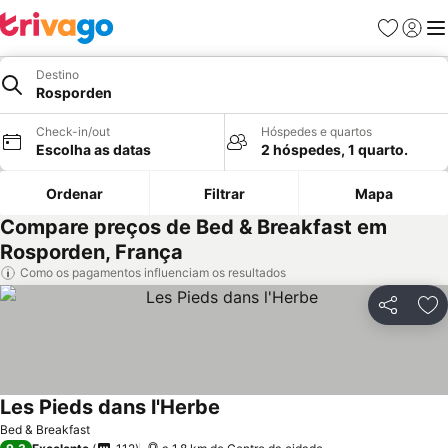
Favoritos
Iniciar
Me
Destino
Rosporden
Check-in/out
Hóspedes e quartos
Escolha as datas
2 hóspedes, 1 quarto.
Ordenar
Filtrar
Mapa
Compare preços de Bed & Breakfast em
Rosporden, França
Como os pagamentos influenciam os resultados
Partilhar
Ad
Les Pieds dans l'Herbe
Ver preços
Bed & Breakfast