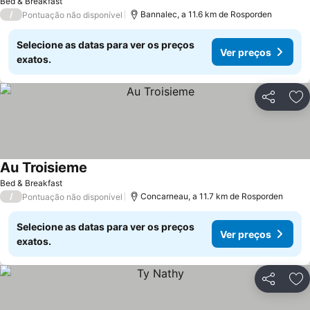
Bed & Breakfast
/
Bannalec, a 11.6 km de Rosporden
Pontuação não disponível
Selecione as datas para ver os preços
Ver preços
exatos.
Partilhar
Ad
Au Troisieme
Ver preços
Bed & Breakfast
/
Concarneau, a 11.7 km de Rosporden
Pontuação não disponível
Selecione as datas para ver os preços
Ver preços
exatos.
Partilhar
Ad