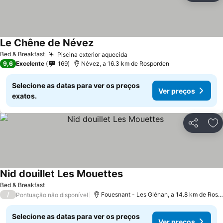
Le Chêne de Névez
Ver preços
Bed & Breakfast
Piscina exterior aquecida
Ver preços
9,6
Excelente
169
Névez, a 16.3 km de Rosporden
Selecione as datas para ver os preços
Ver preços
exatos.
Partilhar
Ad
Nid douillet Les Mouettes
Ver preços
Bed & Breakfast
/
Fouesnant - Les Glénan, a 14.8 km de Rosp
Pontuação não disponível
Selecione as datas para ver os preços
Ver preços