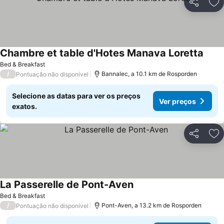
Partilhar
Ad
Chambre et table d'Hotes Manava Loretta
Ver p
Bed & Breakfast
/
Bannalec, a 10.1 km de Rosporden
Pontuação não disponível
Selecione as datas para ver os preços
Ver preços
exatos.
Partilhar
Ad
La Passerelle de Pont-Aven
Ver preços
Bed & Breakfast
/
Pont-Aven, a 13.2 km de Rosporden
Pontuação não disponível