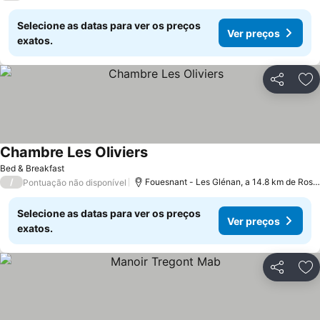
Selecione as datas para ver os preços
Ver preços
exatos.
Partilhar
Ad
Chambre Les Oliviers
Ver preços
Bed & Breakfast
/
Fouesnant - Les Glénan, a 14.8 km de Rosp
Pontuação não disponível
Selecione as datas para ver os preços
Ver preços
exatos.
Partilhar
Ad