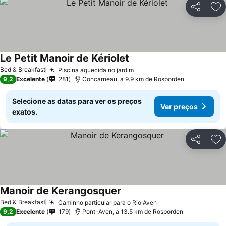
Partilhar
Ad
Le Petit Manoir de Kériolet
Ver preços
Bed & Breakfast
Piscina aquecida no jardim
Ver preços
9,2
Excelente
281
Concarneau, a 9.9 km de Rosporden
Selecione as datas para ver os preços
Ver preços
exatos.
Partilhar
Ad
Manoir de Kerangosquer
Ver preços
Bed & Breakfast
Caminho particular para o Rio Aven
Ver preços
9,2
Excelente
179
Pont-Aven, a 13.5 km de Rosporden