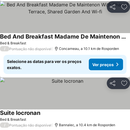
Partilhar
Ad
Bed And Breakfast Madame De Maintenon With Shared Terrace, Shared Garden And Wi-fi
Ver preços
Bed & Breakfast
/
Concarneau, a 10.1 km de Rosporden
Pontuação não disponível
Selecione as datas para ver os preços
Ver preços
exatos.
Partilhar
Ad
Suite locronan
Ver preços
Bed & Breakfast
/
Bannalec, a 10.4 km de Rosporden
Pontuação não disponível