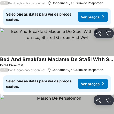
/
Concarneau, a 9.6 km de Rosporden
Pontuação não disponível
Selecione as datas para ver os preços
Ver preços
exatos.
Partilhar
Ad
Bed And Breakfast Madame De Staël With Shared Terrace, Shared Garden And Wi-fi
Ver preços
Bed & Breakfast
/
Concarneau, a 9.5 km de Rosporden
Pontuação não disponível
Selecione as datas para ver os preços
Ver preços
exatos.
Partilhar
Ad