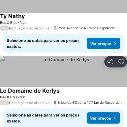
Ty Nathy
Ver preços
Bed & Breakfast
/
Pont-Aven, a 12.4 km de Rosporden
Pontuação não disponível
Selecione as datas para ver os preços
Ver preços
exatos.
Partilhar
Ad
Le Domaine de Kerlys
Ver preços
Bed & Breakfast
/
Briec-de-l'Odet, a 17.7 km de Rosporden
Pontuação não disponível
Selecione as datas para ver os preços
Ver preços
exatos.