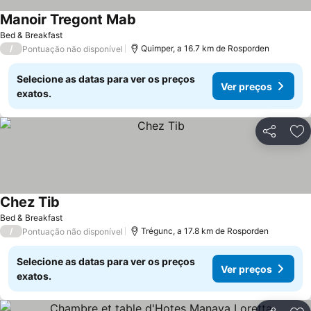
Manoir Tregont Mab
Ver preços
Bed & Breakfast
/
Quimper, a 16.7 km de Rosporden
Pontuação não disponível
Selecione as datas para ver os preços
Ver preços
exatos.
Partilhar
Ad
Chez Tib
Ver preços
Bed & Breakfast
/
Trégunc, a 17.8 km de Rosporden
Pontuação não disponível
Selecione as datas para ver os preços
Ver preços
exatos.