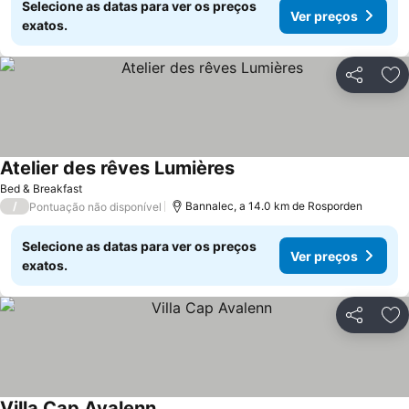
Selecione as datas para ver os preços
Ver preços
exatos.
Partilhar
Ad
Atelier des rêves Lumières
Ver preços
Bed & Breakfast
/
Bannalec, a 14.0 km de Rosporden
Pontuação não disponível
Selecione as datas para ver os preços
Ver preços
exatos.
Partilhar
Ad
Villa Cap Avalenn