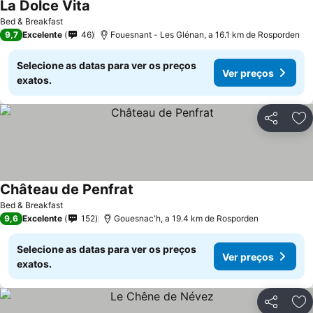
La Dolce Vita
Ver preços
Bed & Breakfast
9,7
Excelente
46
Fouesnant - Les Glénan, a 16.1 km de Rosporden
Selecione as datas para ver os preços
Ver preços
exatos.
Partilhar
Ad
Château de Penfrat
Ver preços
Bed & Breakfast
9,6
Excelente
152
Gouesnac'h, a 19.4 km de Rosporden
Selecione as datas para ver os preços
Ver preços
exatos.
Partilhar
Ad