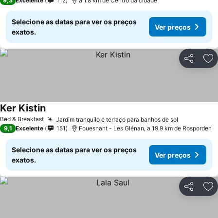
9,3
Excelente
112
a 1.8 km de Centro da cidade
Selecione as datas para ver os preços
Ver preços
exatos.
Partilhar
Ad
Ker Kistin
Ver preços
Bed & Breakfast
Jardim tranquilo e terraço para banhos de sol
Ver preços
9,1
Excelente
151
Fouesnant - Les Glénan, a 19.9 km de Rosporden
Selecione as datas para ver os preços
Ver preços
exatos.
Partilhar
Ad