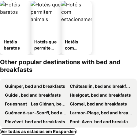
Hotéis
Hotéis que
Hotéis
baratos
permitem
com
animais
estaciona
mento
Other popular destinations with bed and
breakfasts
Quimper, bed and breakfasts
Châteaulin, bed and breakfasts
Guidel, bed and breakfasts
Huelgoat, bed and breakfasts
Fouesnant - Les Glénan, bed and breakfasts
Glomel, bed and breakfasts
Guémené-sur-Scorff, bed and breakfasts
Larmor-Plage, bed and breakfasts
Plozévet, bed and breakfasts
Pont-Aven, bed and breakfasts
Mahalon, bed and breakfasts
Riantec, bed and breakfasts
Ver todas as estadias em Rosporden