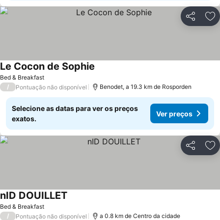
Partilhar
Ad
Le Cocon de Sophie
Ver preços
Bed & Breakfast
/
Benodet, a 19.3 km de Rosporden
Pontuação não disponível
Selecione as datas para ver os preços
Ver preços
exatos.
Partilhar
Ad
nID DOUILLET
Ver preços
Bed & Breakfast
/
a 0.8 km de Centro da cidade
Pontuação não disponível