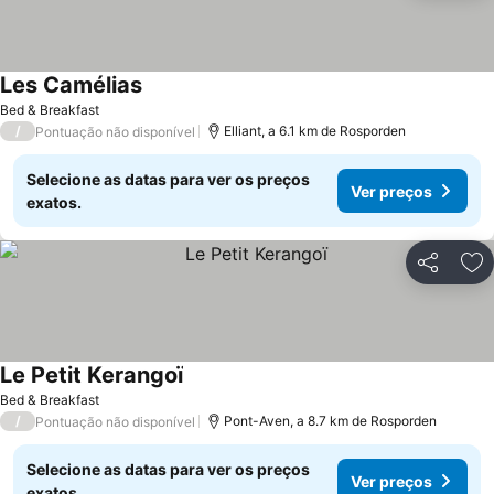
Les Camélias
Ver preços
Bed & Breakfast
/
Elliant, a 6.1 km de Rosporden
Pontuação não disponível
Selecione as datas para ver os preços
Ver preços
exatos.
Partilhar
Ad
Le Petit Kerangoï
Ver preços
Bed & Breakfast
/
Pont-Aven, a 8.7 km de Rosporden
Pontuação não disponível
Selecione as datas para ver os preços
Ver preços
exatos.