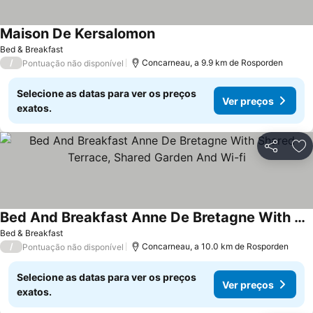
Maison De Kersalomon
Ver preços
Bed & Breakfast
/
Concarneau, a 9.9 km de Rosporden
Pontuação não disponível
Selecione as datas para ver os preços
Ver preços
exatos.
Partilhar
Ad
Bed And Breakfast Anne De Bretagne With Shared Terrace, Shared Garden And Wi-fi
Ver preços
Bed & Breakfast
/
Concarneau, a 10.0 km de Rosporden
Pontuação não disponível
Selecione as datas para ver os preços
Ver preços
exatos.