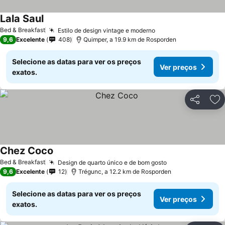
Lala Saul
Ver preços
Bed & Breakfast
Estilo de design vintage e moderno
Ver preços
9,6
Excelente
408
Quimper, a 19.9 km de Rosporden
Selecione as datas para ver os preços
Ver preços
exatos.
Partilhar
Ad
Chez Coco
Ver preços
Bed & Breakfast
Design de quarto único e de bom gosto
Ver preços
9,6
Excelente
12
Trégunc, a 12.2 km de Rosporden
Selecione as datas para ver os preços
Ver preços
exatos.