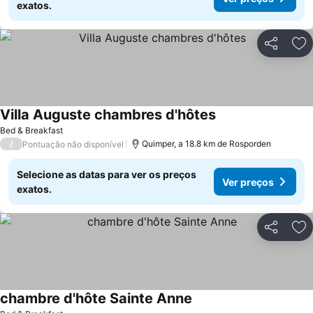
exatos.
Partilhar
Ad
Villa Auguste chambres d'hôtes
Ver preços
Bed & Breakfast
/
Quimper, a 18.8 km de Rosporden
Pontuação não disponível
Selecione as datas para ver os preços
Ver preços
exatos.
Partilhar
Ad
chambre d'hôte Sainte Anne
Ver preços