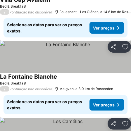
Ver preços
Bed & Breakfast
/
Fouesnant - Les Glénan, a 14.6 km de Rosp
Pontuação não disponível
Selecione as datas para ver os preços
Ver preços
exatos.
Partilhar
Ad
La Fontaine Blanche
Ver preços
Bed & Breakfast
/
Melgven, a 3.0 km de Rosporden
Pontuação não disponível
Selecione as datas para ver os preços
Ver preços
exatos.
Partilhar
Ad