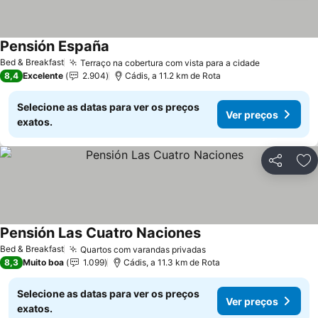
Pensión España
Ver preços
Bed & Breakfast
Terraço na cobertura com vista para a cidade
Ver preços
8,4
Excelente
2.904
Cádis, a 11.2 km de Rota
Selecione as datas para ver os preços
Ver preços
exatos.
Partilhar
Ad
Pensión Las Cuatro Naciones
Ver preços
Bed & Breakfast
Quartos com varandas privadas
Ver preços
8,3
Muito boa
1.099
Cádis, a 11.3 km de Rota
Selecione as datas para ver os preços
Ver preços
exatos.