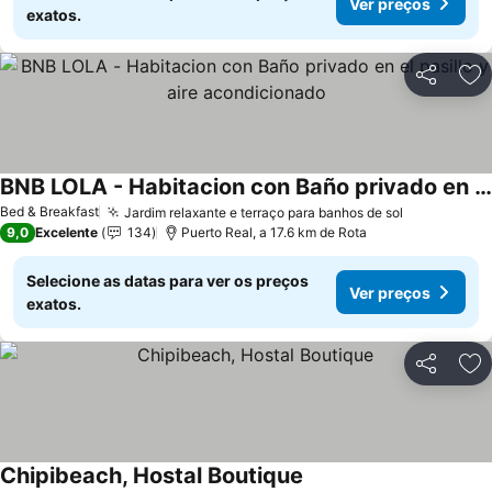
Ver preços
exatos.
Partilhar
Ad
BNB LOLA - Habitacion con Baño privado en el pasillo y aire acondicionado
Ver preços
Bed & Breakfast
Jardim relaxante e terraço para banhos de sol
Ver preços
9,0
Excelente
134
Puerto Real, a 17.6 km de Rota
Selecione as datas para ver os preços
Ver preços
exatos.
Partilhar
Ad
Chipibeach, Hostal Boutique
Ver preços