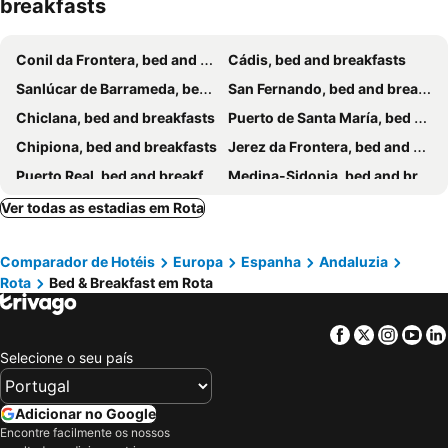
breakfasts
Anka Kurro By Bossh Hotels
Casa IULIAN
Conil da Frontera, bed and breakfasts
Cádis, bed and breakfasts
Sanlúcar de Barrameda, bed and breakfasts
San Fernando, bed and breakfasts
Chiclana, bed and breakfasts
Puerto de Santa María, bed and breakfasts
Chipiona, bed and breakfasts
Jerez da Frontera, bed and breakfasts
Puerto Real, bed and breakfasts
Medina-Sidonia, bed and breakfasts
Novo Sancti Petri, bed and breakfasts
Ver todas as estadias em Rota
Comparador de Hotéis
Europa
Espanha
Andaluzia
Rota
Bed & Breakfast em Rota
Facebook
Twitter
Insta
Yo
Selecione o seu país
Adicionar no Google
Encontre facilmente os nossos