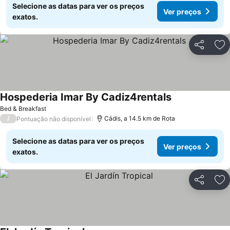
Selecione as datas para ver os preços
Ver preços
exatos.
Partilhar
Ad
Hospederia Imar By Cadiz4rentals
Ver preços
Bed & Breakfast
/
Cádis, a 14.5 km de Rota
Pontuação não disponível
Selecione as datas para ver os preços
Ver preços
exatos.
Partilhar
Ad