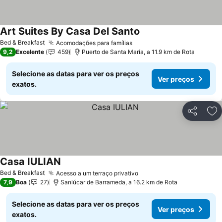
Art Suites By Casa Del Santo
Ver preços
Bed & Breakfast
Acomodações para famílias
Ver preços
9,2
Excelente
459
Puerto de Santa María, a 11.9 km de Rota
Selecione as datas para ver os preços
Ver preços
exatos.
Partilhar
Ad
Casa IULIAN
Ver preços
Bed & Breakfast
Acesso a um terraço privativo
Ver preços
7,9
Boa
27
Sanlúcar de Barrameda, a 16.2 km de Rota
Selecione as datas para ver os preços
Ver preços
exatos.