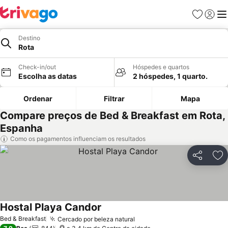
Favoritos
Iniciar
Me
Destino
Rota
Check-in/out
Hóspedes e quartos
Escolha as datas
2 hóspedes, 1 quarto.
Ordenar
Filtrar
Mapa
Compare preços de Bed & Breakfast em Rota,
Espanha
Como os pagamentos influenciam os resultados
Partilhar
Ad
Hostal Playa Candor
Ver preços
Bed & Breakfast
Cercado por beleza natural
Ver preços