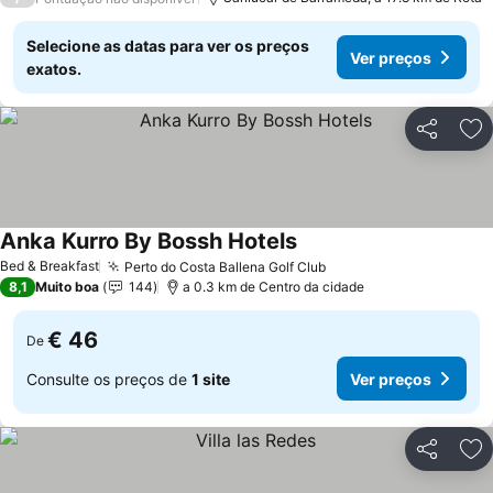
Selecione as datas para ver os preços
Ver preços
exatos.
Partilhar
Ad
Anka Kurro By Bossh Hotels
Ver preços
Bed & Breakfast
Perto do Costa Ballena Golf Club
Ver preços
8,1
Muito boa
144
a 0.3 km de Centro da cidade
€ 46
De
Consulte os preços de
1 site
Ver preços
Partilhar
Ad