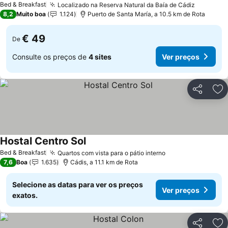
Bed & Breakfast
Localizado na Reserva Natural da Baía de Cádiz
Ver preç
8,2
Muito boa
1.124
Puerto de Santa María, a 10.5 km de Rota
€ 49
De
Consulte os preços de
4 sites
Ver preços
Partilhar
Ad
Hostal Centro Sol
Ver preços
Bed & Breakfast
Quartos com vista para o pátio interno
Ver preços
7,6
Boa
1.635
Cádis, a 11.1 km de Rota
Selecione as datas para ver os preços
Ver preços
exatos.
Partilhar