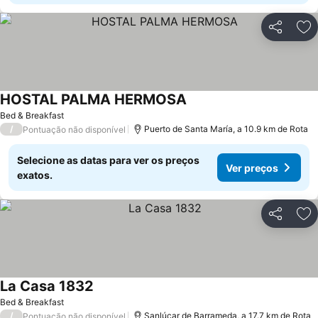
Partilhar
Ad
HOSTAL PALMA HERMOSA
Ver preços
Bed & Breakfast
/
Puerto de Santa María, a 10.9 km de Rota
Pontuação não disponível
Selecione as datas para ver os preços
Ver preços
exatos.
Partilhar
Ad
La Casa 1832
Ver preços
Bed & Breakfast
/
Sanlúcar de Barrameda, a 17.7 km de Rota
Pontuação não disponível