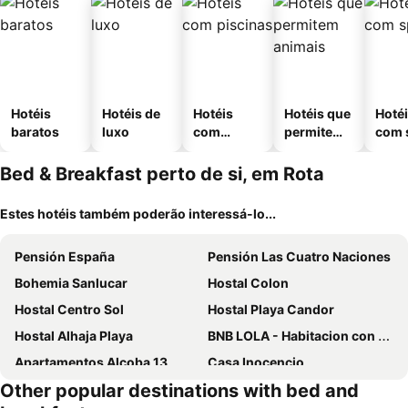
Hotéis
Hotéis de
Hotéis
Hotéis que
Hoté
baratos
luxo
com
permitem
com 
piscinas
animais
Bed & Breakfast perto de si, em Rota
Estes hotéis também poderão interessá-lo...
Pensión España
Pensión Las Cuatro Naciones
Bohemia Sanlucar
Hostal Colon
Hostal Centro Sol
Hostal Playa Candor
Hostal Alhaja Playa
BNB LOLA - Habitacion con Baño privado en el pasillo y aire acondicionado
Apartamentos Alcoba 13
Casa Inocencio
Other popular destinations with bed and
Art Suites By Casa Del Santo
Hostal El Faro