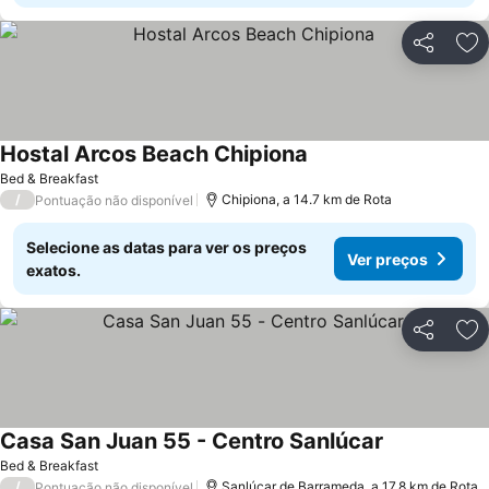
Partilhar
Ad
Hostal Arcos Beach Chipiona
Ver preços
Bed & Breakfast
/
Chipiona, a 14.7 km de Rota
Pontuação não disponível
Selecione as datas para ver os preços
Ver preços
exatos.
Partilhar
Ad
Casa San Juan 55 - Centro Sanlúcar
Ver preços
Bed & Breakfast
/
Sanlúcar de Barrameda, a 17.8 km de Rota
Pontuação não disponível