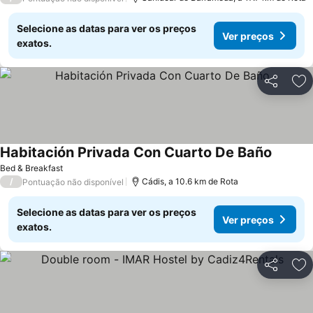
Selecione as datas para ver os preços
Ver preços
exatos.
Partilhar
Ad
Habitación Privada Con Cuarto De Baño
Ver pre
Bed & Breakfast
/
Cádis, a 10.6 km de Rota
Pontuação não disponível
Selecione as datas para ver os preços
Ver preços
exatos.
Partilhar
Ad