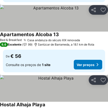
Partilhar
Ad
Apartamentos Alcoba 13
Ver preços
Bed & Breakfast
Casa andaluza do século XIX renovada
Ver preços
9,6
Excelente
99
Sanlúcar de Barrameda, a 18.1 km de Rota
€ 56
De
Consulte os preços de
1 site
Ver preços
Partilhar
Ad
Hostal Alhaja Playa
Ver preços