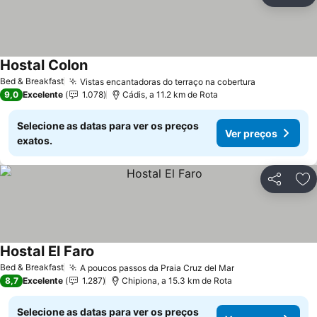
Ad
Hostal Colon
Ver preços
Bed & Breakfast
Vistas encantadoras do terraço na cobertura
Ver preços
9,0
Excelente
1.078
Cádis, a 11.2 km de Rota
Selecione as datas para ver os preços
Ver preços
exatos.
Partilhar
Ad
Hostal El Faro
Ver preços
Bed & Breakfast
A poucos passos da Praia Cruz del Mar
Ver preços
8,7
Excelente
1.287
Chipiona, a 15.3 km de Rota
Selecione as datas para ver os preços