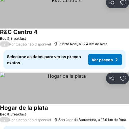
Partilhar
Ad
R&C Centro 4
Ver preços
Bed & Breakfast
/
Puerto Real, a 17.4 km de Rota
Pontuação não disponível
Selecione as datas para ver os preços
Ver preços
exatos.
Partilhar
Ad
Hogar de la plata
Ver preços
Bed & Breakfast
/
Sanlúcar de Barrameda, a 17.9 km de Rota
Pontuação não disponível