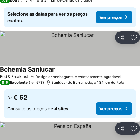
7,9
Boa
844
a 3.4 km de Centro da cidade
Selecione as datas para ver os preços
Ver preços
exatos.
Partilhar
Ad
Bohemia Sanlucar
Ver preços
Bed & Breakfast
Design aconchegante e esteticamente agradável
Ver pre
8,6
Excelente
678
Sanlúcar de Barrameda, a 18.1 km de Rota
€ 52
De
Consulte os preços de
4 sites
Ver preços
Partilhar
Ad