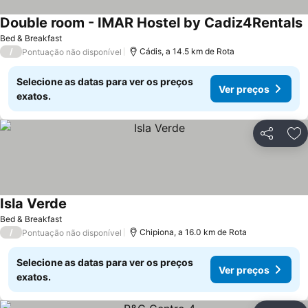
Double room - IMAR Hostel by Cadiz4Rentals
V
Bed & Breakfast
/
Cádis, a 14.5 km de Rota
Pontuação não disponível
Selecione as datas para ver os preços
Ver preços
exatos.
Partilhar
Ad
Isla Verde
Ver preços
Bed & Breakfast
/
Chipiona, a 16.0 km de Rota
Pontuação não disponível
Selecione as datas para ver os preços
Ver preços
exatos.