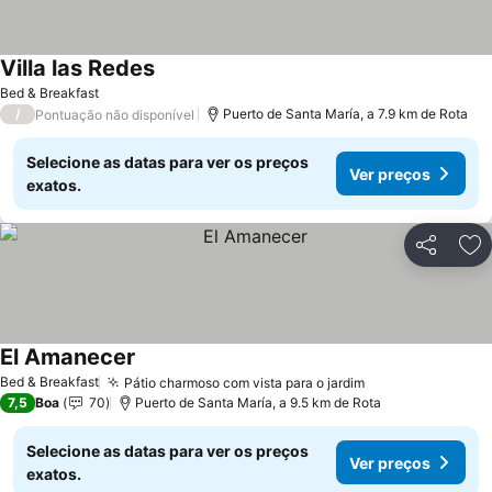
Villa las Redes
Ver preços
Bed & Breakfast
/
Puerto de Santa María, a 7.9 km de Rota
Pontuação não disponível
Selecione as datas para ver os preços
Ver preços
exatos.
Partilhar
Ad
El Amanecer
Ver preços
Bed & Breakfast
Pátio charmoso com vista para o jardim
Ver preços
7,5
Boa
70
Puerto de Santa María, a 9.5 km de Rota
Selecione as datas para ver os preços
Ver preços
exatos.