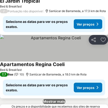
El Jardín Tropical
Ver preços
Bed & Breakfast
/
Sanlúcar de Barrameda, a 17.3 km de Rota
Pontuação não disponível
Selecione as datas para ver os preços
Ver preços
exatos.
Partilhar
Ad
Apartamentos Regina Coeli
Ver preços
Bed & Breakfast
7,7
Boa
10
Sanlúcar de Barrameda, a 18.0 km de Rota
Selecione as datas para ver os preços
Ver preços
exatos.
Mostrar mais
Os preços e a disponibilidade que recebemos dos sites de reserva