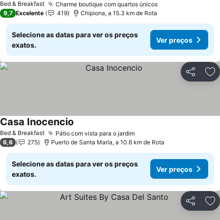
Bed & Breakfast
Charme boutique com quartos únicos
Ver preços
9,7
Excelente
419
Chipiona, a 15.3 km de Rota
Selecione as datas para ver os preços
Ver preços
exatos.
Partilhar
Ad
Casa Inocencio
Ver preços
Bed & Breakfast
Pátio com vista para o jardim
Ver preços
6,6
275
Puerto de Santa María, a 10.6 km de Rota
Selecione as datas para ver os preços
Ver preços
exatos.
Partilhar
Ad