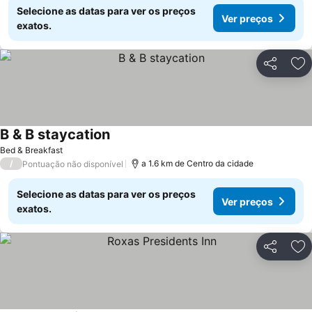
Selecione as datas para ver os preços
Ver preços
exatos.
Partilhar
Ad
B & B staycation
Bed & Breakfast
/
a 1.6 km de Centro da cidade
Pontuação não disponível
Selecione as datas para ver os preços
Ver preços
exatos.
Partilhar
Ad