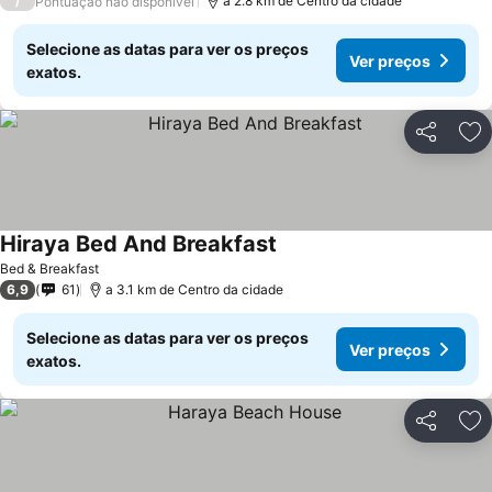
/
a 2.8 km de Centro da cidade
Pontuação não disponível
Selecione as datas para ver os preços
Ver preços
exatos.
Partilhar
Ad
Hiraya Bed And Breakfast
Bed & Breakfast
6,9
61
a 3.1 km de Centro da cidade
Selecione as datas para ver os preços
Ver preços
exatos.
Partilhar
Ad