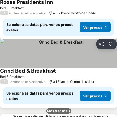
Roxas Presidents Inn
Bed & Breakfast
/
a 0.2 km de Centro da cidade
Pontuação não disponível
Selecione as datas para ver os preços
Ver preços
exatos.
Partilhar
Ad
Grind Bed & Breakfast
Bed & Breakfast
/
a 1.7 km de Centro da cidade
Pontuação não disponível
Selecione as datas para ver os preços
Ver preços
exatos.
Mostrar mais
Os preços e a disponibilidade que recebemos dos sites de reserva