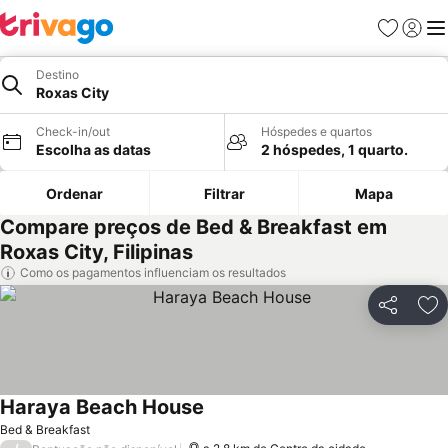
Favoritos
Iniciar
Me
Destino
Roxas City
Check-in/out
Hóspedes e quartos
Escolha as datas
2 hóspedes, 1 quarto.
Ordenar
Filtrar
Mapa
Compare preços de Bed & Breakfast em
Roxas City, Filipinas
Como os pagamentos influenciam os resultados
Partilhar
Ad
Haraya Beach House
Bed & Breakfast