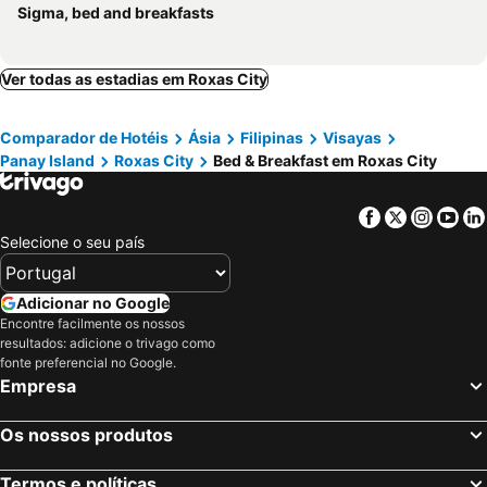
Sigma, bed and breakfasts
Ver todas as estadias em Roxas City
Comparador de Hotéis
Ásia
Filipinas
Visayas
Panay Island
Roxas City
Bed & Breakfast em Roxas City
Facebook
Twitter
Insta
Yo
Selecione o seu país
Adicionar no Google
Encontre facilmente os nossos
resultados: adicione o trivago como
fonte preferencial no Google.
Empresa
Os nossos produtos
Termos e políticas