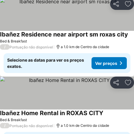
Partilhar
Ad
Ibañez Residence near airport sm roxas city
Bed & Breakfast
/
a 1.0 km de Centro da cidade
Pontuação não disponível
Selecione as datas para ver os preços
Ver preços
exatos.
Partilhar
Ad
Ibañez Home Rental in ROXAS CITY
Bed & Breakfast
/
a 1.0 km de Centro da cidade
Pontuação não disponível