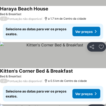
Haraya Beach House
Bed & Breakfast
/
a 1.7 km de Centro da cidade
Pontuação não disponível
Selecione as datas para ver os preços
Ver preços
exatos.
Partilhar
Ad
Kitten's Corner Bed & Breakfast
Bed & Breakfast
/
a 0.5 km de Centro da cidade
Pontuação não disponível
Selecione as datas para ver os preços
Ver preços
exatos.