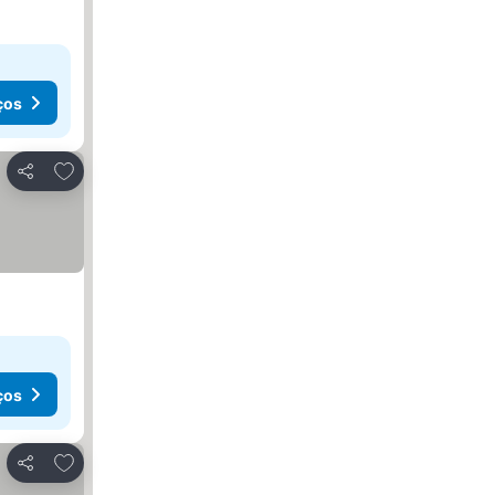
ços
Adicionar aos favoritos
Partilhar
ços
Adicionar aos favoritos
Partilhar