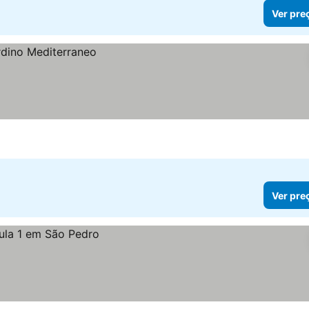
Ver pre
Ver pre