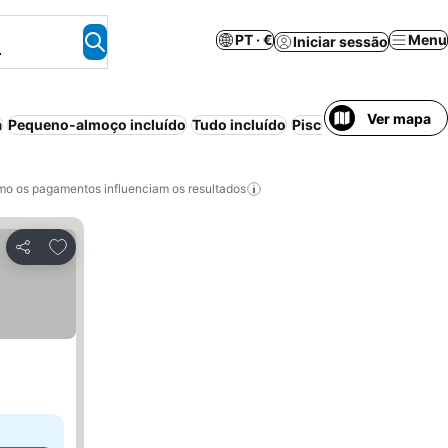
PT · €
Menu
Iniciar sessão
.
Ver mapa
a
Pequeno-almoço incluído
Tudo incluído
Piscina
Meia-pensão
o os pagamentos influenciam os resultados
Adicionar aos favoritos
Partilhar