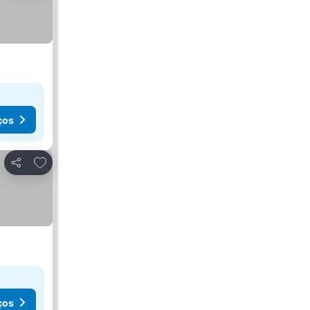
ços
Adicionar aos favoritos
Partilhar
ços