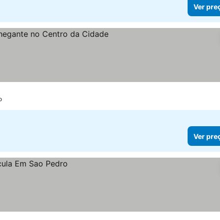
Ver pre
er preços
o
Ver pre