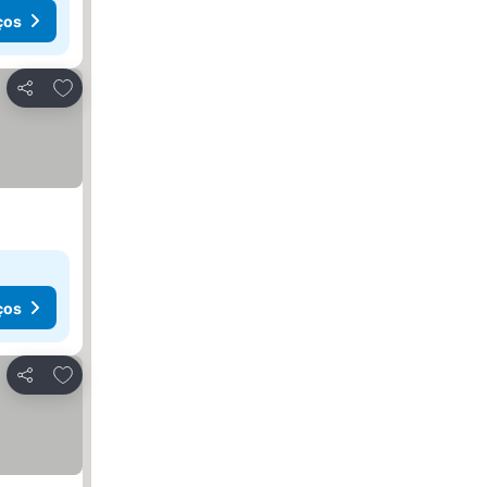
ços
Adicionar aos favoritos
Partilhar
ços
Adicionar aos favoritos
Partilhar