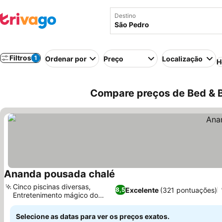
Destino
Filtros
1
Ordenar por
Preço
Localização
H
Compare preços de Bed & B
Ananda pousada chalé
Ver preços
Cinco piscinas diversas,
Excelente
(321 pontuações)
8,5
Entretenimento mágico do
Ver preços
gerente
Selecione as datas para ver os preços exatos.