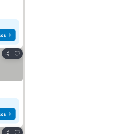
ços
Adicionar aos favoritos
Partilhar
ços
Adicionar aos favoritos