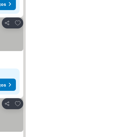
ços
Adicionar aos favoritos
Partilhar
ços
Adicionar aos favoritos
Partilhar