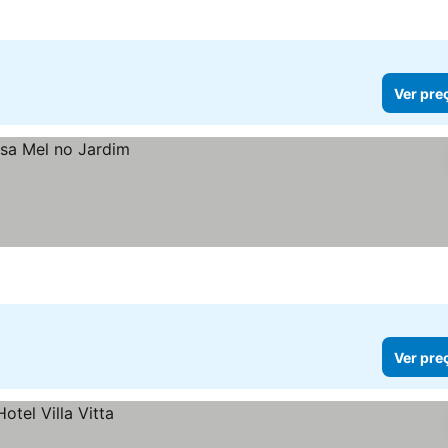
Ver pre
Ver pre