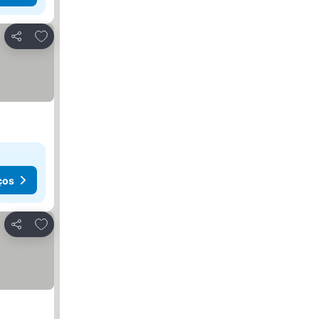
Adicionar aos favoritos
Partilhar
ços
Adicionar aos favoritos
Partilhar